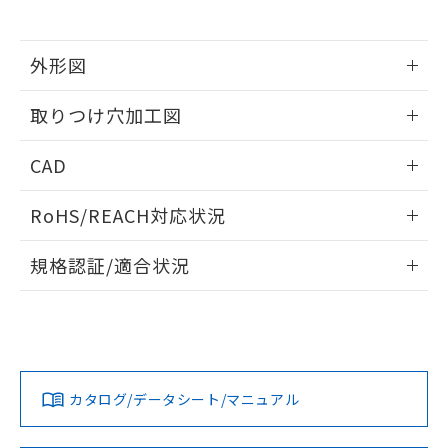
※当社の共同利用者とは、
"個人情報
51物質の非含有証明書（当社基準）
の共同利用に関して"
の「1.共同利
※本証明書は発行日時点で非含有を証明す
用者の範囲」に記載されている法人を
るもので、過去に遡って非含有を証明する
外形図
指します。
ものではありません。
情報更新：2026/05/21
また、RoHS指令のフタル酸エステル類４
取りつけ穴加工図
物質の対応では、対応完了までの期間は出
荷製品に未対応品が混在することから備考
情報更新：2026/05/21
CAD
欄に対応日を記載しておりました。
既に当社にて対応品への在庫切替を完了
ログイン/会員登録いただくと、CADデータをダウンロー
していることから、特段のことがない限
RoHS/REACH対応状況
ドすることができます。
り、2022年1月12日より割愛しておりま
す。
情報更新：2026/7/29
規格認証/適合状況
ログイン/会員登録
EU RoHS
注意事項・凡例
A22NW-3BM-TAA-P202-ADについての規格認証/適合状況に
ついては、「カスタマーサポートセンタ お客様相談室」また
は貴社担当オムロン営業員または販売店にお問い合わせくだ
対応状況
対応予定月
※1
※2
さい。
ダウンロードデータをご利用いただく前に、以下を必ずお読
みください。
カタログ/データシート/マニュアル
対応済み
ソフトウェアの使用条件
お問い合わせ