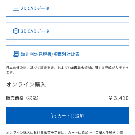
中国 RoHS
注意事項・凡例
2D CADデータ
中国 RoHS表
※1 ※2
3D CADデータ
Pb
Hg
Cd
Cr(VI)
該非判定見解書/項目別対比表
O
O
O
O
日本の外為法に基づく該非判定、およびEAR再輸出規制に関する見解が入手でき
ます。
"対応済み"や非含有の記載がされた商品であっても、流通
在庫等で未対応品が混在する可能性があります。
オンライン購入
非含有品が必要な際は、弊社営業部門もしくは販売店へお
問い合わせください。
¥ 3,410
販売価格（税込）
この製品のRoHS/REACH対応状況ページへ
カートに追加
オンライン購入における出荷予定日は、カートに追加～「ご購入手続き：価