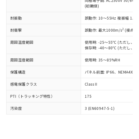
類(PBB) 1000ppm以下、ポリ臭化ジフェニルエーテル類
同極端子間: AC2500V 50/60
Cr(Ⅵ)(六価クロム) : 1000ppm、 PBBs(ポリ臭化ビフェ
とります。
了承ください。
(PBDE) 1000ppm以下、フタル酸ビス(2-エチルヘキシ
○
一定数以上の在庫あり
ニル類) : 1000ppm、 PBDEs(ポリ臭化ジフェニルエーテ
(初期値)
当社は規制貨物を破棄する場合は、完
ル) (DEHP)(別名：DOP) 1000ppm以下、フタル酸ブチ
正式な納期状況および標準価格はお客
ル類) : 1000ppm、
ルベンジル（BBP） 1000ppm以下、フタル酸ジブチル
全に破砕するなど、違法に輸出されな
DBP(フタル酸ジブチル) : 1000ppm、 DIBP(フタル酸ジ
様のお取引先、またはお客様担当のオ
耐振動
誤動作: 10～55Hz 複振幅 1.
（DBP） 1000ppm以下、フタル酸ジイソブチル
イソブチル) : 1000ppm、 BBP(フタル酸ブチルベンジ
△
一定数には満たないが在庫あり
いよう必要な手段を講じます。
ムロン制御機器販売店・当社販売員に
(DIBP) 1000ppm以下
ル) : 1000ppm、
当社は貴社製品を、核兵器、ミサイ
但し、RoHS指令で産業用監視および制御機器に対する
DEHP(フタル酸ビス(2-エチルヘキシル)) : 1000ppm
ご相談ください。
2
耐衝撃
誤動作: 最大1000m/s
(接点開
適用除外項目は除く。
ル、化学兵器、生物兵器またはその他
－
在庫なし(最新の在庫状況につ
オムロン制御機器販売店や当社販売拠
フタル酸エステル類の４物質については閾値を超える意
武器並びにこれらの製造装置等に一切
いては、お客様のお取引先、ま
周囲温度範囲
図的な使用がないことを確認しています。
使用時: -25～55℃ (ただし
点は「
販売ネットワーク
」をご確認
※2 環境保護使用期限
使用いたしません。
保存時: -40～80℃ (ただし
たはお客様担当のオムロン制御
ください。
当社は、貴社製品を第三者に販売する
機器販売店・当社販売員にご確
在庫状況および標準価格結果を当社の
※2 対応予定月
「ｅ」：有害物質（10物質）のすべてが基
周囲湿度範囲
使用時: 35～85%RH
場合は、上記1、2および3の内容を当
認ください)
事前の承諾なく第三者に漏洩または開
準値以下であることを示します。
該第三者に通知します。また当社は、
示しないようお願いします。
保護構造
パネル前面: IP66、NEMA4X, N
部品在庫の切り替え状況などにより、予定
「10」：通常の使用状況下において有害物
販売先および販売に係わる関係者が違
マイパーツ機能（部品リスト作成サー
空
受注生産機種、また在庫状況の
月が前後することがあります。
質が外部に漏えいし、環境に深刻な影響を
法に輸出するおそれがある場合は、取
ビス）をご利用いただくには、I-Web
白
情報を公開していない機種
感電保護クラス
Class II
及ぼさない年数を意味します。
り引きをいたしません。
メンバーズにご登録されている必要が
「－」：未確認です。当社販売部門へお問
あります。
PTI（トラッキング特性）
175
い合わせください。
お客様が当ウェブサイト上で当社にご
※3 非含有証明書ダウンロード
登録された部品リストについて、当社
汚染度
3 (EN60947-5-1)
および当社の共同利用者が、当社の製
下記の非含有証明書をダウンロードするこ
品・サービスに関するお客様との取
とができます。
合意する
キャンセル
引・商談に必要な範囲で利用すること
をご了承ください。
EU RoHS指令（10物質）の非含有証明書