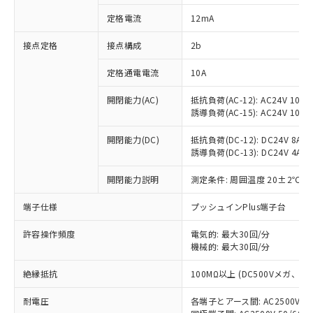
対応済み：EU RoHS指令（10物質）の
定格電流
12mA
非含有に対応した製品が提供可能な商品で
す。
接点定格
接点構成
2b
対応予定：EU RoHS指令（10物質）の非含
ご利用条件
有に対応した製品に切り替える予定のある
定格通電電流
10A
商品です。
対応予定なし：EU RoHS指令（10物質）の
開閉能力(AC)
抵抗負荷(AC-12): AC24V 10A/A
以下の条件をお読みいただき、同意のうえ
非含有に非対応の商品で、対応品を出す予
誘導負荷(AC-15): AC24V 10A/AC
ご利用ください。
定はありません。
調査・確認中：EU RoHS指令（10物質）の
開閉能力(DC)
抵抗負荷(DC-12): DC24V 8A/DC
本サービスは、当社制御機器事業取扱
※1 中国RoHS○×表
誘導負荷(DC-13): DC24V 4A/DC
非含有の対応状況を調査中または確認中の
商品の当社在庫状況および標準価格
商品です。
(税抜)を提供させていただくもので
開閉能力説明
測定条件: 周囲温度 20±2℃、
「○」：最大均質材料含有率が中国RoHSの
非該当品：ライセンス料など無形物で、有
す。
基準値以下であることを示します。
害物質有無と関係のない商品です。
当社制御機器事業取扱商品の中には、
端子仕様
プッシュインPlus端子台
「×」：最大均質材料含有率が中国RoHSの
仕入先様の事情により、非含有部品として
本サービスの対象外となる商品もある
基準値を超えていることを示します。
いたものが、含有品と判明した場合などや
当社は、これら貴社製品のうち、外国
ことをご了承ください。
許容操作頻度
電気的: 最大30回/分
「－」：未確認です。当社販売部門へお問
むを得ず変更することがあります。
為替および外国貿易法に定める商品
機械的: 最大30回/分
在庫状況および標準価格照会結果は、
い合わせください。
（以下｢規制貨物等」という）を輸出
記載している更新日時点での社内デー
*EU RoHS指令（10物質）：
または国外への提供する場合は、日本
絶縁抵抗
100MΩ以上 (DC500Vメガ、
記
タに基づき作成されるものであり、閲
説明
鉛(Pb) 1000ppm以下、 水銀(Hg) 1000ppm以下、 カド
*中国RoHS10物質の基準値 (GB/T26572)：
国政府の輸出許可(または役務取引許
号
覧された時点での実際の在庫および標
ミウム(Cd) 100ppm以下、
Pb(鉛) :1000ppm、 Hg(水銀) : 1000ppm、 Cd(カドミウ
耐電圧
各端子とアース間: AC2500V 50/
可)を取得するなどの必要な手続きを
六価クロム(Cr(Ⅵ)) 1000ppm以下、ポリ臭化ビフェニル
ム) : 100ppm、
準価格とは異なる場合があることをご