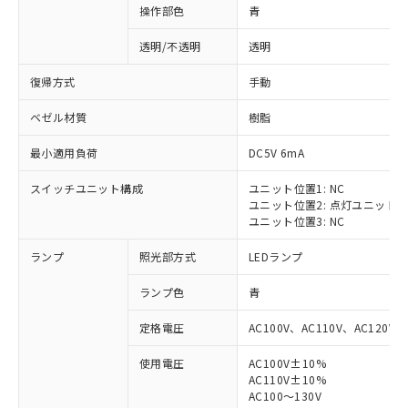
操作部色
青
透明/不透明
透明
復帰方式
手動
ベゼル材質
樹脂
最小適用負荷
DC5V 6mA
スイッチユニット構成
ユニット位置1: NC
ユニット位置2: 点灯ユニット
ユニット位置3: NC
ランプ
照光部方式
LEDランプ
ランプ色
青
定格電圧
AC100V、AC110V、AC120V
使用電圧
AC100V±10%
※1 対応状況
AC110V±10%
AC100～130V