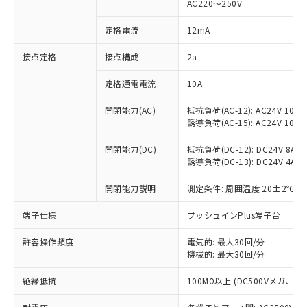
AC220～250V
対応済み：EU RoHS指令（10物質）の
非含有に対応した製品が提供可能な商品で
定格電流
12mA
す。
対応予定：EU RoHS指令（10物質）の非含
接点定格
接点構成
2a
ご利用条件
有に対応した製品に切り替える予定のある
定格通電電流
10A
商品です。
対応予定なし：EU RoHS指令（10物質）の
以下の条件をお読みいただき、同意のうえ
開閉能力(AC)
抵抗負荷(AC-12): AC24V 10A/A
非含有に非対応の商品で、対応品を出す予
誘導負荷(AC-15): AC24V 10A/AC
ご利用ください。
定はありません。
調査・確認中：EU RoHS指令（10物質）の
本サービスは、当社制御機器事業取扱
開閉能力(DC)
抵抗負荷(DC-12): DC24V 8A/DC
※1 中国RoHS○×表
非含有の対応状況を調査中または確認中の
誘導負荷(DC-13): DC24V 4A/DC
商品の当社在庫状況および標準価格
商品です。
(税抜)を提供させていただくもので
「○」：最大均質材料含有率が中国RoHSの
非該当品：ライセンス料など無形物で、有
開閉能力説明
測定条件: 周囲温度 20±2℃、
す。
基準値以下であることを示します。
害物質有無と関係のない商品です。
当社制御機器事業取扱商品の中には、
「×」：最大均質材料含有率が中国RoHSの
仕入先様の事情により、非含有部品として
端子仕様
プッシュインPlus端子台
本サービスの対象外となる商品もある
基準値を超えていることを示します。
いたものが、含有品と判明した場合などや
当社は、これら貴社製品のうち、外国
ことをご了承ください。
「－」：未確認です。当社販売部門へお問
許容操作頻度
電気的: 最大30回/分
むを得ず変更することがあります。
為替および外国貿易法に定める商品
在庫状況および標準価格照会結果は、
機械的: 最大30回/分
い合わせください。
（以下｢規制貨物等」という）を輸出
記載している更新日時点での社内デー
*EU RoHS指令（10物質）：
または国外への提供する場合は、日本
記
タに基づき作成されるものであり、閲
説明
絶縁抵抗
100MΩ以上 (DC500Vメガ、
鉛(Pb) 1000ppm以下、 水銀(Hg) 1000ppm以下、 カド
*中国RoHS10物質の基準値 (GB/T26572)：
国政府の輸出許可(または役務取引許
号
覧された時点での実際の在庫および標
ミウム(Cd) 100ppm以下、
Pb(鉛) :1000ppm、 Hg(水銀) : 1000ppm、 Cd(カドミウ
可)を取得するなどの必要な手続きを
六価クロム(Cr(Ⅵ)) 1000ppm以下、ポリ臭化ビフェニル
ム) : 100ppm、