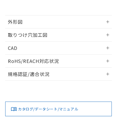
EU RoHS指令（10物質）の非含有証明書
※当社の共同利用者とは、
"個人情報
51物質の非含有証明書（当社基準）
の共同利用に関して"
の「1.共同利
※本証明書は発行日時点で非含有を証明す
用者の範囲」に記載されている法人を
るもので、過去に遡って非含有を証明する
指します。
外形図
ものではありません。
また、RoHS指令のフタル酸エステル類４
情報更新：2026/05/21
取りつけ穴加工図
物質の対応では、対応完了までの期間は出
荷製品に未対応品が混在することから備考
情報更新：2026/05/21
欄に対応日を記載しておりました。
CAD
既に当社にて対応品への在庫切替を完了
していることから、特段のことがない限
ログイン/会員登録いただくと、CADデータをダウンロー
RoHS/REACH対応状況
り、2022年1月12日より割愛しておりま
ドすることができます。
す。
情報更新：2026/7/29
規格認証/適合状況
ログイン/会員登録
EU RoHS
注意事項・凡例
A22NW-3BM-TAA-P101-AEについての規格認証/適合状況に
ついては、「カスタマーサポートセンタ お客様相談室」また
は貴社担当オムロン営業員または販売店にお問い合わせくだ
対応状況
対応予定月
※1
※2
さい。
ダウンロードデータをご利用いただく前に、以下を必ずお読
みください。
カタログ/データシート/マニュアル
対応済み
ソフトウェアの使用条件
お問い合わせ