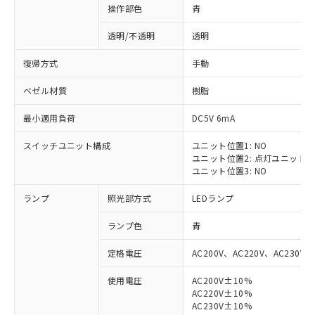
操作部色
青
透明/不透明
透明
復帰方式
手動
ベゼル材質
樹脂
最小適用負荷
DC5V 6mA
スイッチユニット構成
ユニット位置1: NO
ユニット位置2: 点灯ユニット
ユニット位置3: NO
ランプ
照光部方式
LEDランプ
ランプ色
青
定格電圧
AC200V、AC220V、AC230V、
使用電圧
AC200V±10%
AC220V±10%
※1 対応状況
AC230V±10%