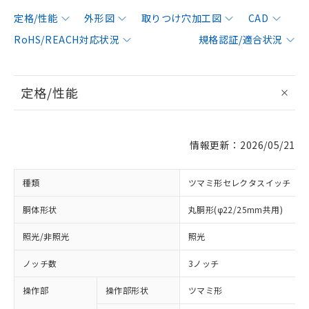
定格/性能
外形図
取りつけ穴加工図
CAD
RoHS/REACH対応状況
規格認証/適合状況
定格/性能
情報更新：2026/05/21
種類
ツマミ形セレクタスイッチ
胴体形状
丸胴形(φ22/25mm共用)
照光/非照光
照光
ノッチ数
3ノッチ
操作部
操作部形状
ツマミ形