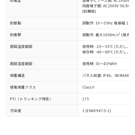
準価格とは異なる場合があることをご
耐電圧
各端子とアース間: AC2500V 50/
類(PBB) 1000ppm以下、ポリ臭化ジフェニルエーテル類
Cr(Ⅵ)(六価クロム) : 1000ppm、 PBBs(ポリ臭化ビフェ
とります。
同極端子間: AC2500V 50/60
了承ください。
(PBDE) 1000ppm以下、フタル酸ビス(2-エチルヘキシ
○
一定数以上の在庫あり
ニル類) : 1000ppm、 PBDEs(ポリ臭化ジフェニルエーテ
当社は規制貨物を破棄する場合は、完
(初期値)
ル) (DEHP)(別名：DOP) 1000ppm以下、フタル酸ブチ
正式な納期状況および標準価格はお客
ル類) : 1000ppm、
ルベンジル（BBP） 1000ppm以下、フタル酸ジブチル
全に破砕するなど、違法に輸出されな
DBP(フタル酸ジブチル) : 1000ppm、 DIBP(フタル酸ジ
様のお取引先、またはお客様担当のオ
（DBP） 1000ppm以下、フタル酸ジイソブチル
イソブチル) : 1000ppm、 BBP(フタル酸ブチルベンジ
△
一定数には満たないが在庫あり
耐振動
誤動作: 10～55Hz 複振幅 1.
いよう必要な手段を講じます。
ムロン制御機器販売店・当社販売員に
(DIBP) 1000ppm以下
ル) : 1000ppm、
当社は貴社製品を、核兵器、ミサイ
但し、RoHS指令で産業用監視および制御機器に対する
DEHP(フタル酸ビス(2-エチルヘキシル)) : 1000ppm
ご相談ください。
2
耐衝撃
適用除外項目は除く。
誤動作: 最大1000m/s
(接点開
ル、化学兵器、生物兵器またはその他
－
在庫なし(最新の在庫状況につ
オムロン制御機器販売店や当社販売拠
フタル酸エステル類の４物質については閾値を超える意
武器並びにこれらの製造装置等に一切
いては、お客様のお取引先、ま
図的な使用がないことを確認しています。
点は「
販売ネットワーク
」をご確認
周囲温度範囲
使用時: -25～55℃ (ただし
※2 環境保護使用期限
使用いたしません。
たはお客様担当のオムロン制御
ください。
保存時: -40～80℃ (ただし
当社は、貴社製品を第三者に販売する
機器販売店・当社販売員にご確
在庫状況および標準価格結果を当社の
※2 対応予定月
「ｅ」：有害物質（10物質）のすべてが基
場合は、上記1、2および3の内容を当
認ください)
事前の承諾なく第三者に漏洩または開
周囲湿度範囲
使用時: 35～85%RH
準値以下であることを示します。
該第三者に通知します。また当社は、
示しないようお願いします。
部品在庫の切り替え状況などにより、予定
「10」：通常の使用状況下において有害物
販売先および販売に係わる関係者が違
保護構造
パネル前面: IP66、NEMA4X, N
マイパーツ機能（部品リスト作成サー
空
受注生産機種、また在庫状況の
月が前後することがあります。
質が外部に漏えいし、環境に深刻な影響を
法に輸出するおそれがある場合は、取
ビス）をご利用いただくには、I-Web
白
情報を公開していない機種
及ぼさない年数を意味します。
り引きをいたしません。
感電保護クラス
Class II
メンバーズにご登録されている必要が
「－」：未確認です。当社販売部門へお問
あります。
い合わせください。
PTI（トラッキング特性）
175
お客様が当ウェブサイト上で当社にご
※3 非含有証明書ダウンロード
登録された部品リストについて、当社
汚染度
3 (EN60947-5-1)
および当社の共同利用者が、当社の製
下記の非含有証明書をダウンロードするこ
品・サービスに関するお客様との取
とができます。
合意する
キャンセル
引・商談に必要な範囲で利用すること
をご了承ください。