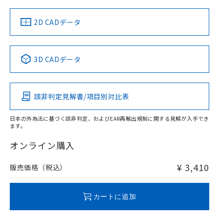
中国 RoHS
注意事項・凡例
2D CADデータ
中国 RoHS表
※1 ※2
3D CADデータ
Pb
Hg
Cd
Cr(VI)
該非判定見解書/項目別対比表
O
O
O
O
日本の外為法に基づく該非判定、およびEAR再輸出規制に関する見解が入手でき
ます。
"対応済み"や非含有の記載がされた商品であっても、流通
在庫等で未対応品が混在する可能性があります。
オンライン購入
非含有品が必要な際は、弊社営業部門もしくは販売店へお
問い合わせください。
¥ 3,410
販売価格（税込）
この製品のRoHS/REACH対応状況ページへ
カートに追加