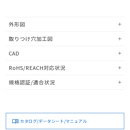
EU RoHS指令（10物質）の非含有証明書
※当社の共同利用者とは、
"個人情報
51物質の非含有証明書（当社基準）
の共同利用に関して"
の「1.共同利
※本証明書は発行日時点で非含有を証明す
用者の範囲」に記載されている法人を
るもので、過去に遡って非含有を証明する
指します。
外形図
ものではありません。
また、RoHS指令のフタル酸エステル類４
情報更新：2026/05/21
取りつけ穴加工図
物質の対応では、対応完了までの期間は出
荷製品に未対応品が混在することから備考
情報更新：2026/05/21
欄に対応日を記載しておりました。
CAD
既に当社にて対応品への在庫切替を完了
していることから、特段のことがない限
ログイン/会員登録いただくと、CADデータをダウンロー
RoHS/REACH対応状況
り、2022年1月12日より割愛しておりま
ドすることができます。
す。
情報更新：2026/7/29
規格認証/適合状況
ログイン/会員登録
EU RoHS
注意事項・凡例
UL認証
CSA認証
CEマーキング
Yes
Yes
Yes
対応状況
対応予定月
※1
※2
ダウンロードデータをご利用いただく前に、以下を必ずお読
みください。
カタログ/データシート/マニュアル
対応済み
ソフトウェアの使用条件
LR型式承認
DNV型式承認
BV型式承認
KR型式承