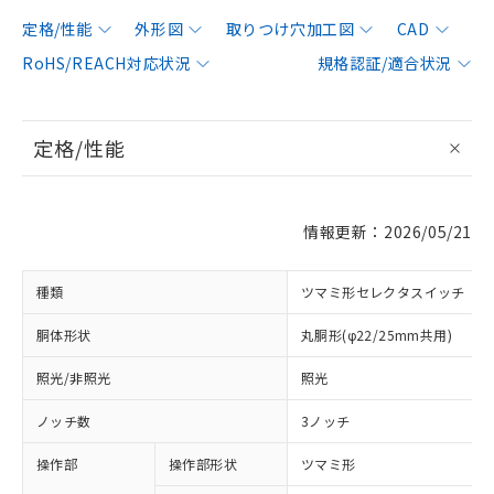
定格/性能
外形図
取りつけ穴加工図
CAD
RoHS/REACH対応状況
規格認証/適合状況
定格/性能
情報更新：2026/05/21
種類
ツマミ形セレクタスイッチ
胴体形状
丸胴形(φ22/25mm共用)
照光/非照光
照光
ノッチ数
3ノッチ
操作部
操作部形状
ツマミ形