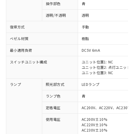
操作部色
青
透明/不透明
透明
復帰方式
手動
ベゼル材質
樹脂
最小適用負荷
DC5V 6mA
スイッチユニット構成
ユニット位置1: NC
ユニット位置2: 点灯ユニット
ユニット位置3: NC
ランプ
照光部方式
LEDランプ
ランプ色
青
定格電圧
AC200V、AC220V、AC230V、
使用電圧
AC200V±10%
AC220V±10%
※1 対応状況
AC230V±10%