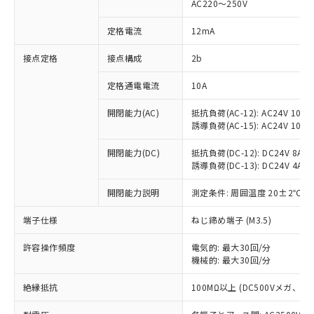
AC220～250V
対応済み：EU RoHS指令（10物質）の
非含有に対応した製品が提供可能な商品で
定格電流
12mA
す。
対応予定：EU RoHS指令（10物質）の非含
接点定格
接点構成
2b
ご利用条件
有に対応した製品に切り替える予定のある
定格通電電流
10A
商品です。
対応予定なし：EU RoHS指令（10物質）の
以下の条件をお読みいただき、同意のうえ
開閉能力(AC)
抵抗負荷(AC-12): AC24V 10A/A
非含有に非対応の商品で、対応品を出す予
誘導負荷(AC-15): AC24V 10A/AC
ご利用ください。
定はありません。
調査・確認中：EU RoHS指令（10物質）の
本サービスは、当社制御機器事業取扱
開閉能力(DC)
抵抗負荷(DC-12): DC24V 8A/DC
※1 中国RoHS○×表
非含有の対応状況を調査中または確認中の
誘導負荷(DC-13): DC24V 4A/DC
商品の当社在庫状況および標準価格
商品です。
(税抜)を提供させていただくもので
「○」：最大均質材料含有率が中国RoHSの
非該当品：ライセンス料など無形物で、有
開閉能力説明
測定条件: 周囲温度 20±2℃、
す。
基準値以下であることを示します。
害物質有無と関係のない商品です。
当社制御機器事業取扱商品の中には、
「×」：最大均質材料含有率が中国RoHSの
仕入先様の事情により、非含有部品として
端子仕様
ねじ締め端子 (M3.5)
本サービスの対象外となる商品もある
基準値を超えていることを示します。
いたものが、含有品と判明した場合などや
当社は、これら貴社製品のうち、外国
ことをご了承ください。
「－」：未確認です。当社販売部門へお問
許容操作頻度
電気的: 最大30回/分
むを得ず変更することがあります。
為替および外国貿易法に定める商品
在庫状況および標準価格照会結果は、
機械的: 最大30回/分
い合わせください。
（以下｢規制貨物等」という）を輸出
記載している更新日時点での社内デー
*EU RoHS指令（10物質）：
または国外への提供する場合は、日本
記
タに基づき作成されるものであり、閲
説明
絶縁抵抗
100MΩ以上 (DC500Vメガ、
鉛(Pb) 1000ppm以下、 水銀(Hg) 1000ppm以下、 カド
*中国RoHS10物質の基準値 (GB/T26572)：
国政府の輸出許可(または役務取引許
号
覧された時点での実際の在庫および標
ミウム(Cd) 100ppm以下、
Pb(鉛) :1000ppm、 Hg(水銀) : 1000ppm、 Cd(カドミウ
可)を取得するなどの必要な手続きを
六価クロム(Cr(Ⅵ)) 1000ppm以下、ポリ臭化ビフェニル
ム) : 100ppm、