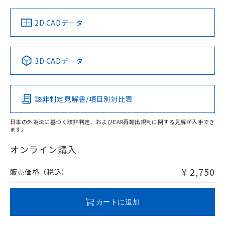
（イギリス
（ノルウェー
（フランス
（韓国
船舶規格）
船舶規格）
船舶規格）
船舶規格
中国 RoHS
注意事項・凡例
2D CADデータ
No
No
No
No
中国 RoHS表
※1 ※2
3D CADデータ
この製品の規格認証/適合状況ページへ
Pb
Hg
Cd
Cr(VI)
その他の認証はこちらのページからご検索ください
該非判定見解書/項目別対比表
O
O
O
O
日本の外為法に基づく該非判定、およびEAR再輸出規制に関する見解が入手でき
ます。
"対応済み"や非含有の記載がされた商品であっても、流通
在庫等で未対応品が混在する可能性があります。
オンライン購入
非含有品が必要な際は、弊社営業部門もしくは販売店へお
問い合わせください。
¥ 2,750
販売価格（税込）
この製品のRoHS/REACH対応状況ページへ
カートに追加