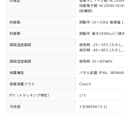
準価格とは異なる場合があることをご
耐電圧
各端子とアース間: AC2500V 50/
類(PBB) 1000ppm以下、ポリ臭化ジフェニルエーテル類
Cr(Ⅵ)(六価クロム) : 1000ppm、 PBBs(ポリ臭化ビフェ
とります。
同極端子間: AC2500V 50/60
了承ください。
(PBDE) 1000ppm以下、フタル酸ビス(2-エチルヘキシ
○
一定数以上の在庫あり
ニル類) : 1000ppm、 PBDEs(ポリ臭化ジフェニルエーテ
当社は規制貨物を破棄する場合は、完
(初期値)
ル) (DEHP)(別名：DOP) 1000ppm以下、フタル酸ブチ
正式な納期状況および標準価格はお客
ル類) : 1000ppm、
ルベンジル（BBP） 1000ppm以下、フタル酸ジブチル
全に破砕するなど、違法に輸出されな
DBP(フタル酸ジブチル) : 1000ppm、 DIBP(フタル酸ジ
様のお取引先、またはお客様担当のオ
（DBP） 1000ppm以下、フタル酸ジイソブチル
イソブチル) : 1000ppm、 BBP(フタル酸ブチルベンジ
△
一定数には満たないが在庫あり
耐振動
誤動作: 10～55Hz 複振幅 1.
いよう必要な手段を講じます。
ムロン制御機器販売店・当社販売員に
(DIBP) 1000ppm以下
ル) : 1000ppm、
当社は貴社製品を、核兵器、ミサイ
但し、RoHS指令で産業用監視および制御機器に対する
DEHP(フタル酸ビス(2-エチルヘキシル)) : 1000ppm
ご相談ください。
2
耐衝撃
適用除外項目は除く。
誤動作: 最大1000m/s
(接点開
ル、化学兵器、生物兵器またはその他
－
在庫なし(最新の在庫状況につ
オムロン制御機器販売店や当社販売拠
フタル酸エステル類の４物質については閾値を超える意
武器並びにこれらの製造装置等に一切
いては、お客様のお取引先、ま
図的な使用がないことを確認しています。
点は「
販売ネットワーク
」をご確認
周囲温度範囲
使用時: -25～55℃ (ただし
※2 環境保護使用期限
使用いたしません。
たはお客様担当のオムロン制御
ください。
保存時: -40～80℃ (ただし
当社は、貴社製品を第三者に販売する
機器販売店・当社販売員にご確
在庫状況および標準価格結果を当社の
※2 対応予定月
「ｅ」：有害物質（10物質）のすべてが基
場合は、上記1、2および3の内容を当
認ください)
事前の承諾なく第三者に漏洩または開
周囲湿度範囲
使用時: 35～85%RH
準値以下であることを示します。
該第三者に通知します。また当社は、
示しないようお願いします。
部品在庫の切り替え状況などにより、予定
「10」：通常の使用状況下において有害物
販売先および販売に係わる関係者が違
保護構造
パネル前面: IP66、NEMA4X, N
マイパーツ機能（部品リスト作成サー
空
受注生産機種、また在庫状況の
月が前後することがあります。
質が外部に漏えいし、環境に深刻な影響を
法に輸出するおそれがある場合は、取
ビス）をご利用いただくには、I-Web
白
情報を公開していない機種
及ぼさない年数を意味します。
り引きをいたしません。
感電保護クラス
Class II
メンバーズにご登録されている必要が
「－」：未確認です。当社販売部門へお問
あります。
い合わせください。
PTI（トラッキング特性）
175
お客様が当ウェブサイト上で当社にご
※3 非含有証明書ダウンロード
登録された部品リストについて、当社
汚染度
3 (EN60947-5-1)
および当社の共同利用者が、当社の製
下記の非含有証明書をダウンロードするこ
品・サービスに関するお客様との取
とができます。
合意する
キャンセル
引・商談に必要な範囲で利用すること
をご了承ください。