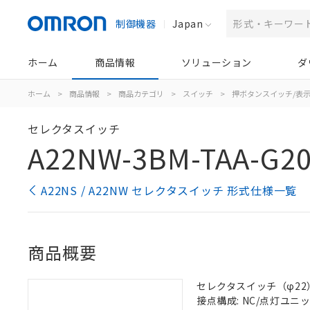
制御機器
Japan
ホーム
商品情報
ソリューション
ダ
ホーム
>
商品情報
>
商品カテゴリ
>
スイッチ
>
押ボタンスイッチ/表
セレクタスイッチ
A22NW-3BM-TAA-G20
A22NS / A22NW セレクタスイッチ 形式仕様一覧
商品概要
セレクタスイッチ（φ22）,
接点構成: NC/点灯ユニット/