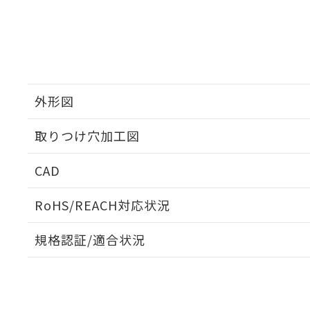
外形図
取りつけ穴加工図
CAD
ログイン/会員登録いただくと、CADデータをダウンロ
RoHS/REACH対応状況
規格認証/適合状況
EU RoHS
注意事項・凡例
UL認証
CSA認証
CEマーキング
ダウンロードデータをご利用いただく前に、以下を必ずお読
Yes
Yes
Yes
対応状況
対応予定月
※1
※2