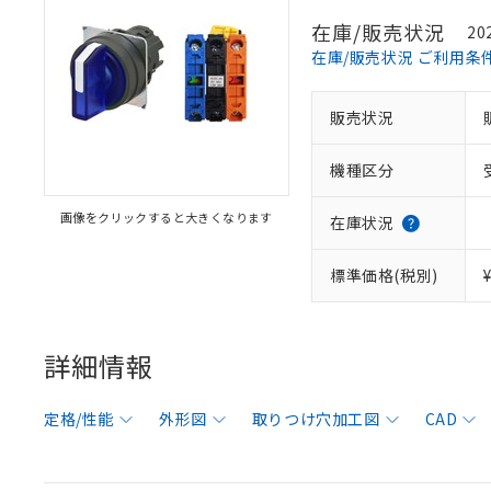
在庫/販売状況
20
在庫/販売状況 ご利用条
販売状況
機種区分
画像をクリックすると大きくなります
在庫状況
標準価格(税別)
詳細情報
定格/性能
外形図
取りつけ穴加工図
CAD