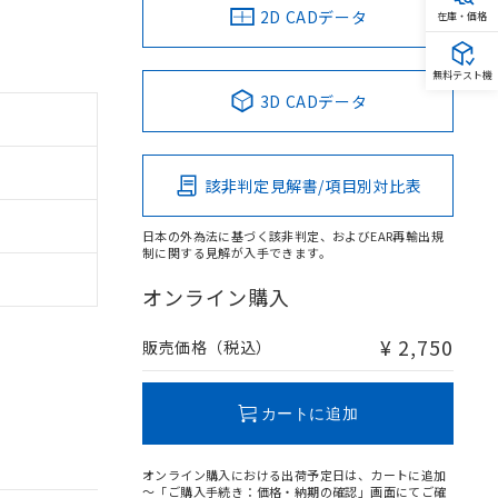
2D CADデータ
在庫・価格
無料テスト機
3D CADデータ
該非判定見解書/項目別対比表
日本の外為法に基づく該非判定、およびEAR再輸出規
制に関する見解が入手できます。
オンライン購入
¥ 2,750
販売価格（税込）
カートに追加
オンライン購入における出荷予定日は、カートに追加
～「ご購入手続き：価格・納期の確認」画面にてご確