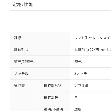
定格/性能
種類
ツマミ形セレクタスイ
胴体形状
丸胴形(φ22/25mm共
照光/非照光
照光
ノッチ数
3ノッチ
操作部
操作部形状
ツマミ形
操作部色
青
透明/不透明
透明