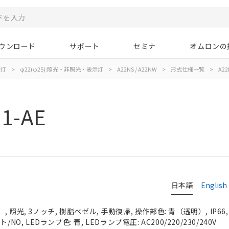
ウンロード
サポート
セミナ
オムロンの
示灯
>
φ22(φ25):照光・非照光・表示灯
>
A22NS / A22NW
>
形式仕様一覧
>
A22
1-AE
日本語
English
 照光, 3ノッチ, 樹脂ベゼル, 手動復帰, 操作部色: 青（透明）, IP66
NO, LEDランプ色: 青, LEDランプ電圧: AC200/220/230/240V