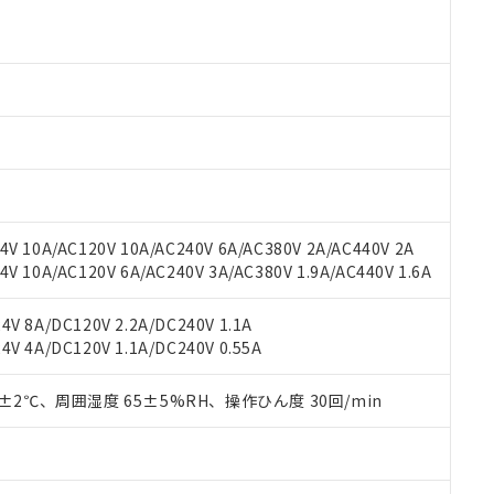
 RoHS指令（10物質）の非含有に対応した製品が提供可能な商品です
oHS指令（10物質）の非含有に対応した製品に切り替える予定のある
 RoHS指令（10物質）の非含有に非対応の商品で、対応品を出す予
 RoHS指令（10物質）の非含有の対応状況を調査中または確認中の
ンス料など無形物で、有害物質有無と関係のない商品です。
○×表
より、非含有部品としていたものが、含有品と判明した場合などやむ
みいただき、同意のうえご利用ください。
材料含有率が中国RoHSの基準値以下であることを示します。
材料含有率が中国RoHSの基準値を超えていることを示します。
、当社制御機器事業取扱商品の当社在庫状況および標準価格(税抜)
ら貴社製品のうち、外国為替および外国貿易法に定める商品（以下｢
質）：
す。当社販売部門へお問い合わせください。
 水銀(Hg) 1000ppm以下、 カドミウム(Cd) 100ppm以下、
V 10A/AC120V 10A/AC240V 6A/AC380V 2A/AC440V 2A
たは国外への提供する場合は、日本国政府の輸出許可(または役務取
000ppm以下、ポリ臭化ビフェニル類(PBB) 1000ppm以下、ポリ臭化ジフェニルエーテル類(P
 10A/AC120V 6A/AC240V 3A/AC380V 1.9A/AC440V 1.6A
事業取扱商品の中には、本サービスの対象外となる商品もあること
手続きをとります。
キシル) (DEHP)(別名：DOP) 1000ppm以下、フタル酸ブチルベンジル（BBP） 100
(GB/T26572)：
以下、フタル酸ジイソブチル (DIBP) 1000ppm以下
び標準価格照会結果は、記載している更新日時点での社内データに
物を破棄する場合は、完全に破砕するなど、違法に輸出されないよ
(水銀) : 1000ppm、 Cd(カドミウム) : 100ppm、
業用監視および制御機器に対する適用除外項目は除く。
覧された時点での実際の在庫および標準価格とは異なる場合がある
V 8A/DC120V 2.2A/DC240V 1.1A
1000ppm、 PBBs(ポリ臭化ビフェニル類) : 1000ppm、 PBDEs(ポリ臭化ジフェニルエーテル類
物質については閾値を超える意図的な使用がないことを確認しています。
上の在庫あり
 1000ppm、 DIBP(フタル酸ジイソブチル) : 1000ppm、 BBP(フタル酸ブチルベンジル) :
品を、核兵器、ミサイル、化学兵器、生物兵器またはその他武器並
V 4A/DC120V 1.1A/DC240V 0.55A
チルヘキシル)) : 1000ppm
況および標準価格はお客様のお取引先、またはお客様担当のオムロ
用いたしません。
ご相談ください。
は満たないが在庫あり
製品を第三者に販売する場合は、上記1、2および3の内容を当該第
0±2℃、周囲湿度 65±5%RH、操作ひん度 30回/min
機器販売店や当社販売拠点は「
販売ネットワーク
」をご確認くだ
販売先および販売に係わる関係者が違法に輸出するおそれがある場
用期限
び標準価格結果を当社の事前の承諾なく第三者に漏洩または開示し
え状況などにより、予定月が前後することがあります。
(最新の在庫状況については、お客様のお取引先、またはお客様担当
（10物質）のすべてが基準値以下であることを示します。
店・当社販売員にご確認ください)
能（部品リスト作成サービス）をご利用いただくには、I-Webメン
使用状況下において有害物質が外部に漏えいし、環境に深刻な影響を