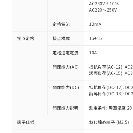
AC230V±10%
AC220～250V
対応済み：EU
対応予定：EU R
定格電流
12mA
対応予定なし：EU
調査・確認中：EU
ご利用条件
非該当品：ライセ
接点定格
接点構成
1a+1b
※1 中国RoHS
仕入先様の事情に
があります。
以下の条件をお読
定格通電電流
10A
「○」：最大均質
「×」：最大均質
本サービスは
当社は、これ
*EU RoHS指令（10物
「－」：未確認で
鉛(Pb) 1000ppm以下、
開閉能力(AC)
抵抗負荷(AC-12): AC24
くものです。
う）を輸出ま
記
説明
六価クロム(Cr(Ⅵ)) 1
誘導負荷(AC-15): AC24V
当社制御機器
などの必要な
フタル酸ビス(2-エチルヘ
号
*中国RoHS10物質の基準値 
ル（DBP） 1000ppm
在庫状況およ
当社は規制貨
Pb(鉛) :1000ppm、 Hg
但し、RoHS指令で産
のであり、閲
ます。
開閉能力(DC)
抵抗負荷(DC-12): DC24
Cr(Ⅵ)(六価クロム) : 
フタル酸エステル類の４
○
一定数以
DBP(フタル酸ジブチル) :
い。
当社は貴社製
誘導負荷(DC-13): DC24
DEHP(フタル酸ビス(2-エ
正式な納期状
置等に一切使
当社販売員に
※2 対応予定月
△
一定数に
当社は、貴社
開閉能力説明
測定条件: 周囲温度 2
オムロン制御
また当社は、
※2 環境保護使
在庫状況およ
部品在庫の切り替
たしません。
－
在庫なし
端子仕様
ねじ締め端子 (M3.5)
す。
「ｅ」：有害物質
機器販売
マイパーツ機
「10」：通常の