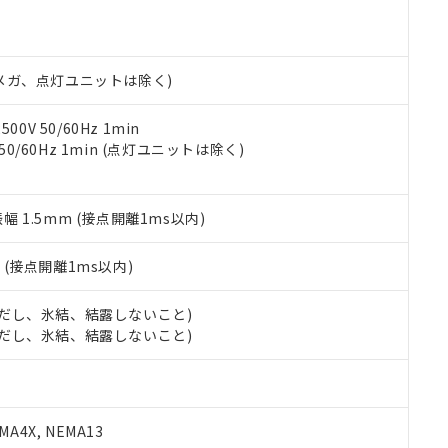
あります。
機種、また在庫状況の情報を公開していない機種
ェブサイト上で当社にご登録された部品リストについて、当社およ
書ダウンロード
す。当社販売部門へお問い合わせください。
品・サービスに関するお客様との取引・商談に必要な範囲で利用す
合意する
キャンセル
書をダウンロードすることができます。
00Vメガ、点灯ユニットは除く)
利用者とは、
"個人情報の共同利用に関して"
の「1.共同利用者の
します。
10物質）の非含有証明書
0V 50/60Hz 1min
明書（当社基準）
 50/60Hz 1min (点灯ユニットは除く)
日時点で非含有を証明するもので、過去に遡って非含有を証明するも
令のフタル酸エステル類４物質の対応では、対応完了までの期間は出
備考欄に対応日を記載しておりました。
振幅 1.5mm (接点開離1ms以内)
品への在庫切替を完了していることから、特段のことがない限り、20
す。
2
(接点開離1ms以内)
 (ただし、氷結、結露しないこと)
 (ただし、氷結、結露しないこと)
A4X, NEMA13