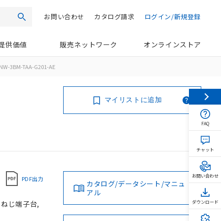
お問い合わせ
カタログ請求
ログイン/新規登録
検索
提供価値
販売ネットワーク
オンラインストア
NW-3BM-TAA-G201-AE
マイリストに追加
FAQ
チャット
お問い合わせ
PDF出力
カタログ/データシート/マニュ
アル
, ねじ端子台,
ダウンロード