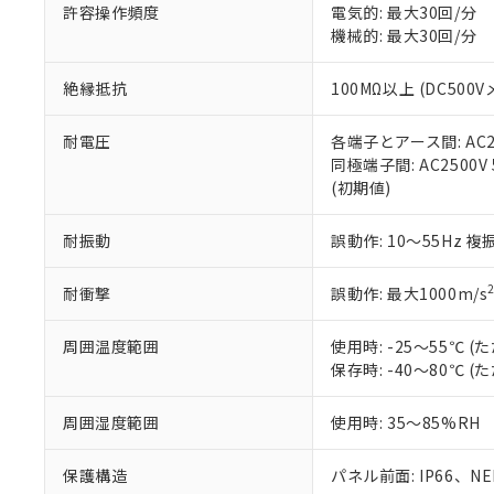
許容操作頻度
電気的: 最大30回/分
ている必要が
味します。
空
受注生産
機械的: 最大30回/分
お客様が当ウ
※3 非含有証明
「－」：未確認で
白
が、当社の製
さい。
下記の非含有証明
絶縁抵抗
100MΩ以上 (DC5
※当社の共同
いる法人を指
EU RoHS指令（
耐電圧
各端子とアース間: AC250
51物質の非含有証
同極端子間: AC2500V
※本証明書は発行
(初期値)
また、RoHS指
混在することから
耐振動
誤動作: 10～55Hz 複
既に当社にて対応
り割愛しておりま
耐衝撃
誤動作: 最大1000m/s
周囲温度範囲
使用時: -25～55℃
保存時: -40～80℃
周囲湿度範囲
使用時: 35～85%RH
保護構造
パネル前面: IP66、NEM