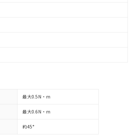
最大0.5N・m
最大0.6N・m
約45°