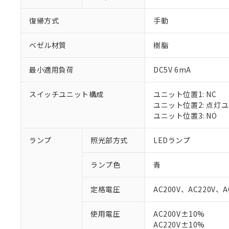
復帰方式
手動
ベゼル材質
樹脂
最小適用負荷
DC5V 6mA
スイッチユニット構成
ユニット位置1: NC
ユニット位置2: 点灯
ユニット位置3: NO
ランプ
照光部方式
LEDランプ
ランプ色
青
定格電圧
AC200V、AC220V、A
使用電圧
AC200V±10%
AC220V±10%
※1 対応状況