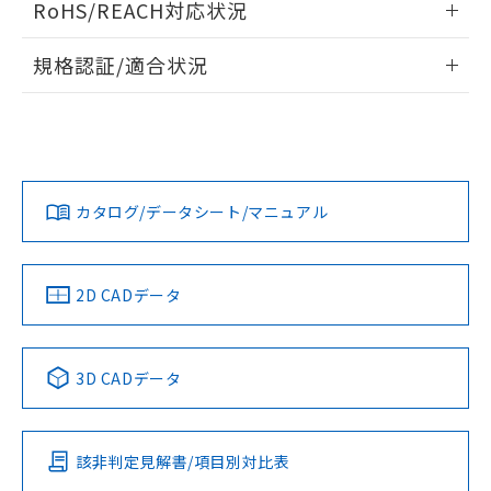
RoHS/REACH対応状況
ドすることができます。
情報更新：2026/7/29
規格認証/適合状況
ログイン/会員登録
EU RoHS
注意事項・凡例
UL認証
CSA認証
CEマーキング
Yes
Yes
Yes
対応状況
対応予定月
※1
※2
ダウンロードデータをご利用いただく前に、以下を必ずお読
みください。
カタログ/データシート/マニュアル
対応済み
ソフトウェアの使用条件
LR型式承認
DNV型式承認
BV型式承認
KR型式承
（イギリス
（ノルウェー
（フランス
（韓国
船舶規格）
船舶規格）
船舶規格）
船舶規格
中国 RoHS
注意事項・凡例
2D CADデータ
No
No
No
No
中国 RoHS表
※1 ※2
3D CADデータ
この製品の規格認証/適合状況ページへ
Pb
Hg
Cd
Cr(VI)
その他の認証はこちらのページからご検索ください
該非判定見解書/項目別対比表
O
O
O
O