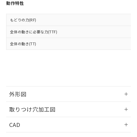
お客様が当ウェブサイト上で当社にご
動作特性
※3 非含有証明書ダウンロード
登録された部品リストについて、当社
および当社の共同利用者が、当社の製
下記の非含有証明書をダウンロードするこ
品・サービスに関するお客様との取
もどりの力(RF)
とができます。
合意する
キャンセル
引・商談に必要な範囲で利用すること
全体の動きに必要な力(TTF)
をご了承ください。
EU RoHS指令（10物質）の非含有証明書
※当社の共同利用者とは、
"個人情報
51物質の非含有証明書（当社基準）
全体の動き(TT)
の共同利用に関して"
の「1.共同利
※本証明書は発行日時点で非含有を証明す
用者の範囲」に記載されている法人を
るもので、過去に遡って非含有を証明する
指します。
ものではありません。
また、RoHS指令のフタル酸エステル類４
物質の対応では、対応完了までの期間は出
荷製品に未対応品が混在することから備考
欄に対応日を記載しておりました。
外形図
既に当社にて対応品への在庫切替を完了
していることから、特段のことがない限
情報更新：2026/05/21
り、2022年1月12日より割愛しておりま
取りつけ穴加工図
す。
情報更新：2026/05/21
CAD
ログイン/会員登録いただくと、CADデータをダウンロー