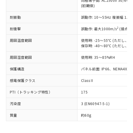
当社は、これら貴社製品のうち、外国
同極端子間: AC2500V 50/60
ことをご了承ください。
「－」：未確認です。当社販売部門へお問
むを得ず変更することがあります。
(初期値)
為替および外国貿易法に定める商品
在庫状況および標準価格照会結果は、
い合わせください。
（以下｢規制貨物等」という）を輸出
記載している更新日時点での社内デー
耐振動
誤動作: 10～55Hz 複振幅 1.
*EU RoHS指令（10物質）：
または国外への提供する場合は、日本
記
タに基づき作成されるものであり、閲
説明
鉛(Pb) 1000ppm以下、 水銀(Hg) 1000ppm以下、 カド
*中国RoHS10物質の基準値 (GB/T26572)：
国政府の輸出許可(または役務取引許
号
覧された時点での実際の在庫および標
ミウム(Cd) 100ppm以下、
Pb(鉛) :1000ppm、 Hg(水銀) : 1000ppm、 Cd(カドミウ
2
耐衝撃
誤動作: 最大1000m/s
(接点開
可)を取得するなどの必要な手続きを
六価クロム(Cr(Ⅵ)) 1000ppm以下、ポリ臭化ビフェニル
ム) : 100ppm、
準価格とは異なる場合があることをご
類(PBB) 1000ppm以下、ポリ臭化ジフェニルエーテル類
Cr(Ⅵ)(六価クロム) : 1000ppm、 PBBs(ポリ臭化ビフェ
とります。
了承ください。
周囲温度範囲
使用時: -25～55℃ (ただし
(PBDE) 1000ppm以下、フタル酸ビス(2-エチルヘキシ
○
一定数以上の在庫あり
ニル類) : 1000ppm、 PBDEs(ポリ臭化ジフェニルエーテ
当社は規制貨物を破棄する場合は、完
ル) (DEHP)(別名：DOP) 1000ppm以下、フタル酸ブチ
正式な納期状況および標準価格はお客
保存時: -40～80℃ (ただし
ル類) : 1000ppm、
ルベンジル（BBP） 1000ppm以下、フタル酸ジブチル
全に破砕するなど、違法に輸出されな
DBP(フタル酸ジブチル) : 1000ppm、 DIBP(フタル酸ジ
様のお取引先、またはお客様担当のオ
（DBP） 1000ppm以下、フタル酸ジイソブチル
イソブチル) : 1000ppm、 BBP(フタル酸ブチルベンジ
△
一定数には満たないが在庫あり
いよう必要な手段を講じます。
周囲湿度範囲
使用時: 35～85%RH
ムロン制御機器販売店・当社販売員に
(DIBP) 1000ppm以下
ル) : 1000ppm、
当社は貴社製品を、核兵器、ミサイ
但し、RoHS指令で産業用監視および制御機器に対する
DEHP(フタル酸ビス(2-エチルヘキシル)) : 1000ppm
ご相談ください。
適用除外項目は除く。
保護構造
ル、化学兵器、生物兵器またはその他
パネル前面: IP66、NEMA4X, N
－
在庫なし(最新の在庫状況につ
オムロン制御機器販売店や当社販売拠
フタル酸エステル類の４物質については閾値を超える意
武器並びにこれらの製造装置等に一切
いては、お客様のお取引先、ま
図的な使用がないことを確認しています。
点は「
販売ネットワーク
」をご確認
※2 環境保護使用期限
感電保護クラス
Class II
使用いたしません。
たはお客様担当のオムロン制御
ください。
当社は、貴社製品を第三者に販売する
機器販売店・当社販売員にご確
在庫状況および標準価格結果を当社の
PTI（トラッキング特性）
175
※2 対応予定月
「ｅ」：有害物質（10物質）のすべてが基
場合は、上記1、2および3の内容を当
認ください)
事前の承諾なく第三者に漏洩または開
準値以下であることを示します。
該第三者に通知します。また当社は、
示しないようお願いします。
汚染度
3 (EN60947-5-1)
部品在庫の切り替え状況などにより、予定
「10」：通常の使用状況下において有害物
販売先および販売に係わる関係者が違
マイパーツ機能（部品リスト作成サー
空
受注生産機種、また在庫状況の
月が前後することがあります。
質が外部に漏えいし、環境に深刻な影響を
法に輸出するおそれがある場合は、取
ビス）をご利用いただくには、I-Web
質量
白
情報を公開していない機種
約60g
及ぼさない年数を意味します。
り引きをいたしません。
メンバーズにご登録されている必要が
「－」：未確認です。当社販売部門へお問
あります。
い合わせください。