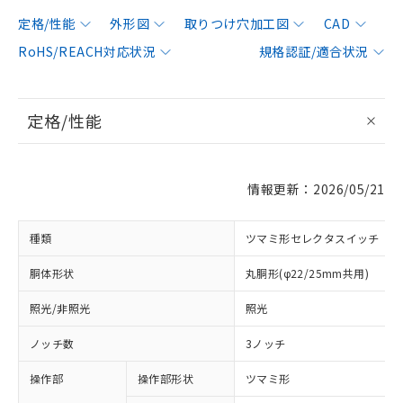
定格/性能
外形図
取りつけ穴加工図
CAD
RoHS/REACH対応状況
規格認証/適合状況
定格/性能
情報更新：2026/05/21
種類
ツマミ形セレクタスイッチ
胴体形状
丸胴形(φ22/25mm共用)
照光/非照光
照光
ノッチ数
3ノッチ
操作部
操作部形状
ツマミ形