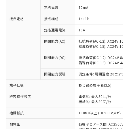
定格電流
12mA
接点定格
接点構成
1a+1b
※1 対応状況
定格通電電流
10A
対応済み：EU RoHS指令（10物質）の
開閉能力(AC)
抵抗負荷(AC-12): AC24V 10A/A
非含有に対応した製品が提供可能な商品で
誘導負荷(AC-15): AC24V 10A/AC
す。
対応予定：EU RoHS指令（10物質）の非含
開閉能力(DC)
抵抗負荷(DC-12): DC24V 8A/DC
ご利用条件
有に対応した製品に切り替える予定のある
誘導負荷(DC-13): DC24V 4A/DC
商品です。
対応予定なし：EU RoHS指令（10物質）の
開閉能力説明
測定条件: 周囲温度 20±2℃、
以下の条件をお読みいただき、同意のうえ
非含有に非対応の商品で、対応品を出す予
ご利用ください。
端子仕様
ねじ締め端子 (M3.5)
定はありません。
調査・確認中：EU RoHS指令（10物質）の
本サービスは、当社制御機器事業取扱
許容操作頻度
電気的: 最大30回/分
※1 中国RoHS○×表
非含有の対応状況を調査中または確認中の
商品の当社在庫状況および標準価格
機械的: 最大30回/分
商品です。
(税抜)を提供させていただくもので
「○」：最大均質材料含有率が中国RoHSの
非該当品：ライセンス料など無形物で、有
絶縁抵抗
す。
100MΩ以上 (DC500Vメガ、
基準値以下であることを示します。
害物質有無と関係のない商品です。
当社制御機器事業取扱商品の中には、
「×」：最大均質材料含有率が中国RoHSの
仕入先様の事情により、非含有部品として
耐電圧
各端子とアース間: AC2500V 50/
本サービスの対象外となる商品もある
基準値を超えていることを示します。
いたものが、含有品と判明した場合などや