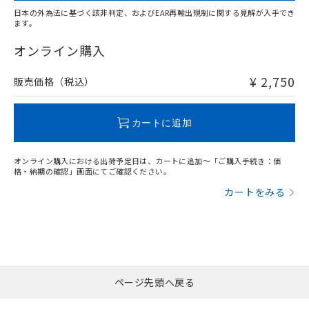
日本の外為法に基づく該非判定、およびEAR再輸出規制に関する見解が入手でき
ます。
"対応済み"や非含有の記載がされた商品であっても、流通
在庫等で未対応品が混在する可能性があります。
オンライン購入
非含有品が必要な際は、弊社営業部門もしくは販売店へお
問い合わせください。
¥ 2,750
販売価格（税込）
この製品のRoHS/REACH対応状況ページへ
カートに追加
オンライン購入における出荷予定日は、カートに追加～「ご購入手続き：価
格・納期の確認」画面にてご確認ください。
カートをみる
ページ先頭へ戻る