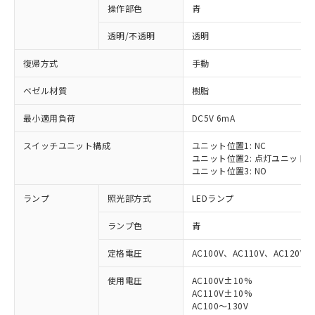
操作部色
青
透明/不透明
透明
復帰方式
手動
ベゼル材質
樹脂
最小適用負荷
DC5V 6mA
スイッチユニット構成
ユニット位置1: NC
ユニット位置2: 点灯ユニット
ユニット位置3: NO
ランプ
照光部方式
LEDランプ
ランプ色
青
定格電圧
AC100V、AC110V、AC120V
使用電圧
AC100V±10%
AC110V±10%
AC100～130V