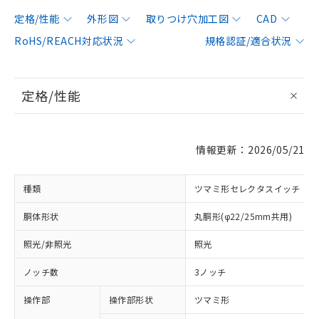
定格/性能
外形図
取りつけ穴加工図
CAD
RoHS/REACH対応状況
規格認証/適合状況
定格/性能
情報更新：2026/05/21
種類
ツマミ形セレクタスイッチ
胴体形状
丸胴形(φ22/25mm共用)
照光/非照光
照光
ノッチ数
3ノッチ
操作部
操作部形状
ツマミ形