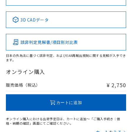
No
No
No
No
中国 RoHS表
※1 ※2
3D CADデータ
この製品の規格認証/適合状況ページへ
Pb
Hg
Cd
Cr(VI)
その他の認証はこちらのページからご検索ください
該非判定見解書/項目別対比表
X
O
O
O
日本の外為法に基づく該非判定、およびEAR再輸出規制に関する見解が入手でき
ます。
"対応済み"や非含有の記載がされた商品であっても、流通
在庫等で未対応品が混在する可能性があります。
オンライン購入
非含有品が必要な際は、弊社営業部門もしくは販売店へお
問い合わせください。
¥ 2,750
販売価格（税込）
この製品のRoHS/REACH対応状況ページへ
カートに追加
オンライン購入における出荷予定日は、カートに追加～「ご購入手続き：価
格・納期の確認」画面にてご確認ください。