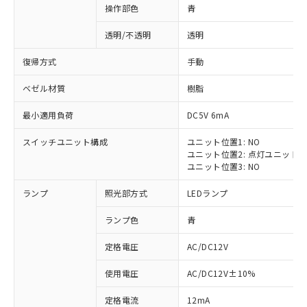
操作部色
青
透明/不透明
透明
復帰方式
手動
ベゼル材質
樹脂
最小適用負荷
DC5V 6mA
スイッチユニット構成
ユニット位置1: NO
ユニット位置2: 点灯ユニット
ユニット位置3: NO
ランプ
照光部方式
LEDランプ
ランプ色
青
定格電圧
AC/DC12V
※1 対応状況
使用電圧
AC/DC12V±10%
定格電流
12mA
対応済み：EU RoHS指令（10物質）の