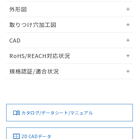
51物質の非含有証明書（当社基準）
の共同利用に関して"
の「1.共同利
※本証明書は発行日時点で非含有を証明す
外形図
用者の範囲」に記載されている法人を
るもので、過去に遡って非含有を証明する
指します。
ものではありません。
情報更新：2026/05/21
取りつけ穴加工図
また、RoHS指令のフタル酸エステル類４
物質の対応では、対応完了までの期間は出
情報更新：2026/05/21
CAD
荷製品に未対応品が混在することから備考
欄に対応日を記載しておりました。
ログイン/会員登録いただくと、CADデータをダウンロー
既に当社にて対応品への在庫切替を完了
RoHS/REACH対応状況
ドすることができます。
していることから、特段のことがない限
り、2022年1月12日より割愛しておりま
情報更新：2026/7/29
規格認証/適合状況
す。
ログイン/会員登録
EU RoHS
注意事項・凡例
UL認証
CSA認証
CEマーキング
Yes
Yes
Yes
対応状況
対応予定月
※1
※2
ダウンロードデータをご利用いただく前に、以下を必ずお読
みください。
カタログ/データシート/マニュアル
対応済み
ソフトウェアの使用条件
LR型式承認
DNV型式承認
BV型式承認
KR型式承
（イギリス
（ノルウェー
（フランス
（韓国
船舶規格）
船舶規格）
船舶規格）
船舶規格
中国 RoHS
注意事項・凡例
2D CADデータ