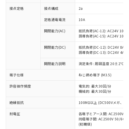
非含有に対応した製品が提供可能な商品で
接点定格
接点構成
2a
す。
対応予定：EU RoHS指令（10物質）の非含
ご利用条件
定格通電電流
10A
有に対応した製品に切り替える予定のある
商品です。
開閉能力(AC)
抵抗負荷(AC-12): AC24V 10A/A
対応予定なし：EU RoHS指令（10物質）の
誘導負荷(AC-15): AC24V 10A/AC
以下の条件をお読みいただき、同意のうえ
非含有に非対応の商品で、対応品を出す予
ご利用ください。
定はありません。
開閉能力(DC)
抵抗負荷(DC-12): DC24V 8A/DC
調査・確認中：EU RoHS指令（10物質）の
誘導負荷(DC-13): DC24V 4A/DC
本サービスは、当社制御機器事業取扱
※1 中国RoHS○×表
非含有の対応状況を調査中または確認中の
商品の当社在庫状況および標準価格
開閉能力説明
測定条件: 周囲温度 20±2℃、
商品です。
(税抜)を提供させていただくもので
「○」：最大均質材料含有率が中国RoHSの
非該当品：ライセンス料など無形物で、有
す。
端子仕様
ねじ締め端子 (M3.5)
基準値以下であることを示します。
害物質有無と関係のない商品です。
当社制御機器事業取扱商品の中には、
「×」：最大均質材料含有率が中国RoHSの
仕入先様の事情により、非含有部品として
本サービスの対象外となる商品もある
許容操作頻度
電気的: 最大30回/分
基準値を超えていることを示します。
いたものが、含有品と判明した場合などや
当社は、これら貴社製品のうち、外国
ことをご了承ください。
機械的: 最大30回/分
「－」：未確認です。当社販売部門へお問
むを得ず変更することがあります。
為替および外国貿易法に定める商品
在庫状況および標準価格照会結果は、
い合わせください。
（以下｢規制貨物等」という）を輸出
絶縁抵抗
100MΩ以上 (DC500Vメガ、
記載している更新日時点での社内デー
*EU RoHS指令（10物質）：
または国外への提供する場合は、日本
記
タに基づき作成されるものであり、閲
説明
鉛(Pb) 1000ppm以下、 水銀(Hg) 1000ppm以下、 カド
*中国RoHS10物質の基準値 (GB/T26572)：
国政府の輸出許可(または役務取引許
耐電圧
各端子とアース間: AC2500V 50/
号
覧された時点での実際の在庫および標
ミウム(Cd) 100ppm以下、
Pb(鉛) :1000ppm、 Hg(水銀) : 1000ppm、 Cd(カドミウ
同極端子間: AC2500V 50/60
可)を取得するなどの必要な手続きを
六価クロム(Cr(Ⅵ)) 1000ppm以下、ポリ臭化ビフェニル
ム) : 100ppm、
準価格とは異なる場合があることをご
類(PBB) 1000ppm以下、ポリ臭化ジフェニルエーテル類
(初期値)
Cr(Ⅵ)(六価クロム) : 1000ppm、 PBBs(ポリ臭化ビフェ
とります。
了承ください。
(PBDE) 1000ppm以下、フタル酸ビス(2-エチルヘキシ