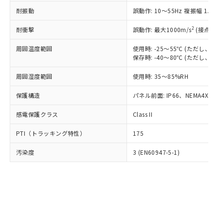
○
一定数以上の在庫あり
ニル類) : 1000ppm、 PBDEs(ポリ臭化ジフェニルエーテ
当社は規制貨物を破棄する場合は、完
ル) (DEHP)(別名：DOP) 1000ppm以下、フタル酸ブチ
正式な納期状況および標準価格はお客
ル類) : 1000ppm、
耐振動
誤動作: 10～55Hz 複振幅 1.
ルベンジル（BBP） 1000ppm以下、フタル酸ジブチル
全に破砕するなど、違法に輸出されな
DBP(フタル酸ジブチル) : 1000ppm、 DIBP(フタル酸ジ
様のお取引先、またはお客様担当のオ
（DBP） 1000ppm以下、フタル酸ジイソブチル
イソブチル) : 1000ppm、 BBP(フタル酸ブチルベンジ
△
一定数には満たないが在庫あり
いよう必要な手段を講じます。
ムロン制御機器販売店・当社販売員に
(DIBP) 1000ppm以下
2
耐衝撃
ル) : 1000ppm、
誤動作: 最大1000m/s
(接点開
当社は貴社製品を、核兵器、ミサイ
但し、RoHS指令で産業用監視および制御機器に対する
DEHP(フタル酸ビス(2-エチルヘキシル)) : 1000ppm
ご相談ください。
適用除外項目は除く。
ル、化学兵器、生物兵器またはその他
－
在庫なし(最新の在庫状況につ
オムロン制御機器販売店や当社販売拠
周囲温度範囲
使用時: -25～55℃ (ただし
フタル酸エステル類の４物質については閾値を超える意
武器並びにこれらの製造装置等に一切
いては、お客様のお取引先、ま
図的な使用がないことを確認しています。
保存時: -40～80℃ (ただし
点は「
販売ネットワーク
」をご確認
※2 環境保護使用期限
使用いたしません。
たはお客様担当のオムロン制御
ください。
当社は、貴社製品を第三者に販売する
周囲湿度範囲
使用時: 35～85%RH
機器販売店・当社販売員にご確
在庫状況および標準価格結果を当社の
※2 対応予定月
「ｅ」：有害物質（10物質）のすべてが基
場合は、上記1、2および3の内容を当
認ください)
事前の承諾なく第三者に漏洩または開
準値以下であることを示します。
保護構造
パネル前面: IP66、NEMA4X, N
該第三者に通知します。また当社は、
示しないようお願いします。
部品在庫の切り替え状況などにより、予定
「10」：通常の使用状況下において有害物
販売先および販売に係わる関係者が違
マイパーツ機能（部品リスト作成サー
空
受注生産機種、また在庫状況の
感電保護クラス
Class II
月が前後することがあります。
質が外部に漏えいし、環境に深刻な影響を
法に輸出するおそれがある場合は、取
ビス）をご利用いただくには、I-Web
白
情報を公開していない機種
及ぼさない年数を意味します。
り引きをいたしません。
メンバーズにご登録されている必要が
PTI（トラッキング特性）
175
「－」：未確認です。当社販売部門へお問
あります。
い合わせください。
お客様が当ウェブサイト上で当社にご
汚染度
3 (EN60947-5-1)
※3 非含有証明書ダウンロード
登録された部品リストについて、当社
および当社の共同利用者が、当社の製
下記の非含有証明書をダウンロードするこ
品・サービスに関するお客様との取
とができます。
合意する
キャンセル
引・商談に必要な範囲で利用すること
をご了承ください。
EU RoHS指令（10物質）の非含有証明書
※当社の共同利用者とは、
"個人情報