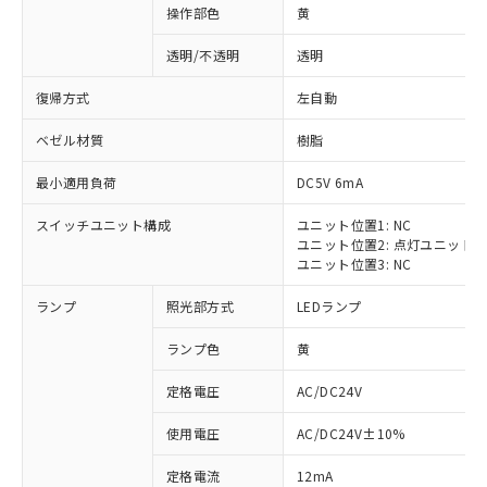
操作部色
黄
透明/不透明
透明
復帰方式
左自動
ベゼル材質
樹脂
最小適用負荷
DC5V 6mA
スイッチユニット構成
ユニット位置1: NC
ユニット位置2: 点灯ユニット
ユニット位置3: NC
ランプ
照光部方式
LEDランプ
ランプ色
黄
定格電圧
AC/DC24V
※1 対応状況
使用電圧
AC/DC24V±10%
定格電流
12mA
対応済み：EU RoHS指令（10物質）の