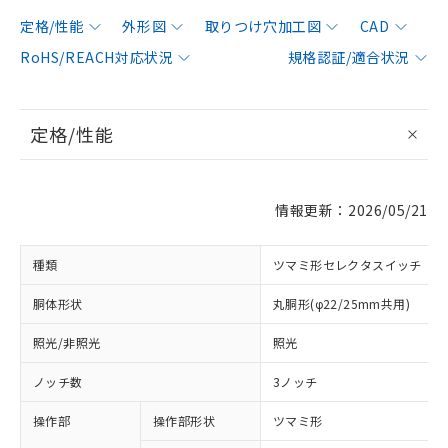
定格/性能
外形図
取りつけ穴加工図
CAD
RoHS/REACH対応状況
規格認証/適合状況
定格/性能
情報更新：2026/05/21
種類
ツマミ形セレクタスイッチ
胴体形状
丸胴形(φ22/25mm共用)
照光/非照光
照光
ノッチ数
3ノッチ
操作部
操作部形状
ツマミ形