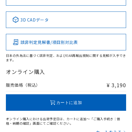
中国 RoHS表
※1 ※2
3D CADデータ
Pb
Hg
Cd
Cr(VI)
該非判定見解書/項目別対比表
X
O
O
O
日本の外為法に基づく該非判定、およびEAR再輸出規制に関する見解が入手でき
ます。
"対応済み"や非含有の記載がされた商品であっても、流通
在庫等で未対応品が混在する可能性があります。
オンライン購入
非含有品が必要な際は、弊社営業部門もしくは販売店へお
問い合わせください。
¥ 3,190
販売価格（税込）
この製品のRoHS/REACH対応状況ページへ
カートに追加
オンライン購入における出荷予定日は、カートに追加～「ご購入手続き：価
格・納期の確認」画面にてご確認ください。