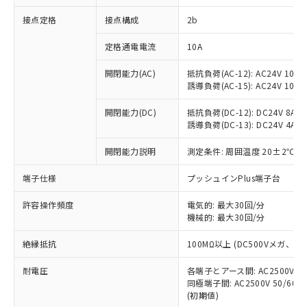
非含有に対応した製品が提供可能な商品で
接点定格
接点構成
2b
す。
対応予定：EU RoHS指令（10物質）の非含
ご利用条件
定格通電電流
10A
有に対応した製品に切り替える予定のある
商品です。
開閉能力(AC)
抵抗負荷(AC-12): AC24V 10A/A
対応予定なし：EU RoHS指令（10物質）の
誘導負荷(AC-15): AC24V 10A/AC
以下の条件をお読みいただき、同意のうえ
非含有に非対応の商品で、対応品を出す予
ご利用ください。
定はありません。
開閉能力(DC)
抵抗負荷(DC-12): DC24V 8A/DC
調査・確認中：EU RoHS指令（10物質）の
誘導負荷(DC-13): DC24V 4A/DC
本サービスは、当社制御機器事業取扱
※1 中国RoHS○×表
非含有の対応状況を調査中または確認中の
商品の当社在庫状況および標準価格
開閉能力説明
測定条件: 周囲温度 20±2℃、
商品です。
(税抜)を提供させていただくもので
「○」：最大均質材料含有率が中国RoHSの
非該当品：ライセンス料など無形物で、有
す。
端子仕様
プッシュインPlus端子台
基準値以下であることを示します。
害物質有無と関係のない商品です。
当社制御機器事業取扱商品の中には、
「×」：最大均質材料含有率が中国RoHSの
仕入先様の事情により、非含有部品として
本サービスの対象外となる商品もある
許容操作頻度
電気的: 最大30回/分
基準値を超えていることを示します。
いたものが、含有品と判明した場合などや
当社は、これら貴社製品のうち、外国
ことをご了承ください。
機械的: 最大30回/分
「－」：未確認です。当社販売部門へお問
むを得ず変更することがあります。
為替および外国貿易法に定める商品
在庫状況および標準価格照会結果は、
い合わせください。
（以下｢規制貨物等」という）を輸出
絶縁抵抗
100MΩ以上 (DC500Vメガ、
記載している更新日時点での社内デー
*EU RoHS指令（10物質）：
または国外への提供する場合は、日本
記
タに基づき作成されるものであり、閲
説明
鉛(Pb) 1000ppm以下、 水銀(Hg) 1000ppm以下、 カド
*中国RoHS10物質の基準値 (GB/T26572)：
国政府の輸出許可(または役務取引許
耐電圧
各端子とアース間: AC2500V 50/
号
覧された時点での実際の在庫および標
ミウム(Cd) 100ppm以下、
Pb(鉛) :1000ppm、 Hg(水銀) : 1000ppm、 Cd(カドミウ
同極端子間: AC2500V 50/60
可)を取得するなどの必要な手続きを
六価クロム(Cr(Ⅵ)) 1000ppm以下、ポリ臭化ビフェニル
ム) : 100ppm、
準価格とは異なる場合があることをご
類(PBB) 1000ppm以下、ポリ臭化ジフェニルエーテル類
(初期値)
Cr(Ⅵ)(六価クロム) : 1000ppm、 PBBs(ポリ臭化ビフェ
とります。
了承ください。
(PBDE) 1000ppm以下、フタル酸ビス(2-エチルヘキシ