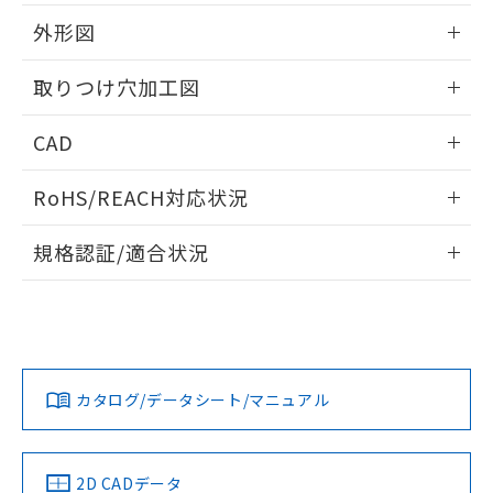
51物質の非含有証明書（当社基準）
の共同利用に関して"
の「1.共同利
※本証明書は発行日時点で非含有を証明す
外形図
用者の範囲」に記載されている法人を
るもので、過去に遡って非含有を証明する
指します。
ものではありません。
情報更新：2026/05/21
取りつけ穴加工図
また、RoHS指令のフタル酸エステル類４
物質の対応では、対応完了までの期間は出
情報更新：2026/05/21
CAD
荷製品に未対応品が混在することから備考
欄に対応日を記載しておりました。
ログイン/会員登録いただくと、CADデータをダウンロー
既に当社にて対応品への在庫切替を完了
RoHS/REACH対応状況
ドすることができます。
していることから、特段のことがない限
り、2022年1月12日より割愛しておりま
情報更新：2026/7/29
規格認証/適合状況
す。
ログイン/会員登録
EU RoHS
注意事項・凡例
A22NW-3BL-TYA-P202-YCについての規格認証/適合状況につ
いては、「カスタマーサポートセンタ お客様相談室」または
貴社担当オムロン営業員または販売店にお問い合わせくださ
対応状況
対応予定月
※1
※2
い。
ダウンロードデータをご利用いただく前に、以下を必ずお読
みください。
カタログ/データシート/マニュアル
対応済み
ソフトウェアの使用条件
お問い合わせ
中国 RoHS
注意事項・凡例
2D CADデータ