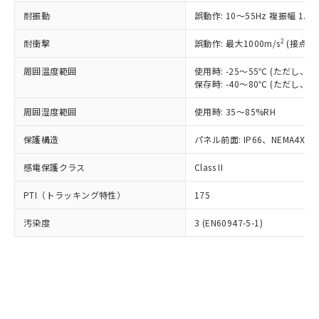
○
一定数以上の在庫あり
ニル類) : 1000ppm、 PBDEs(ポリ臭化ジフェニルエーテ
当社は規制貨物を破棄する場合は、完
ル) (DEHP)(別名：DOP) 1000ppm以下、フタル酸ブチ
正式な納期状況および標準価格はお客
ル類) : 1000ppm、
耐振動
誤動作: 10～55Hz 複振幅 1.
ルベンジル（BBP） 1000ppm以下、フタル酸ジブチル
全に破砕するなど、違法に輸出されな
DBP(フタル酸ジブチル) : 1000ppm、 DIBP(フタル酸ジ
様のお取引先、またはお客様担当のオ
（DBP） 1000ppm以下、フタル酸ジイソブチル
イソブチル) : 1000ppm、 BBP(フタル酸ブチルベンジ
△
一定数には満たないが在庫あり
いよう必要な手段を講じます。
ムロン制御機器販売店・当社販売員に
(DIBP) 1000ppm以下
2
耐衝撃
ル) : 1000ppm、
誤動作: 最大1000m/s
(接点開
当社は貴社製品を、核兵器、ミサイ
但し、RoHS指令で産業用監視および制御機器に対する
DEHP(フタル酸ビス(2-エチルヘキシル)) : 1000ppm
ご相談ください。
適用除外項目は除く。
ル、化学兵器、生物兵器またはその他
－
在庫なし(最新の在庫状況につ
オムロン制御機器販売店や当社販売拠
周囲温度範囲
使用時: -25～55℃ (ただし
フタル酸エステル類の４物質については閾値を超える意
武器並びにこれらの製造装置等に一切
いては、お客様のお取引先、ま
図的な使用がないことを確認しています。
保存時: -40～80℃ (ただし
点は「
販売ネットワーク
」をご確認
※2 環境保護使用期限
使用いたしません。
たはお客様担当のオムロン制御
ください。
当社は、貴社製品を第三者に販売する
周囲湿度範囲
使用時: 35～85%RH
機器販売店・当社販売員にご確
在庫状況および標準価格結果を当社の
※2 対応予定月
「ｅ」：有害物質（10物質）のすべてが基
場合は、上記1、2および3の内容を当
認ください)
事前の承諾なく第三者に漏洩または開
準値以下であることを示します。
保護構造
パネル前面: IP66、NEMA4X, N
該第三者に通知します。また当社は、
示しないようお願いします。
部品在庫の切り替え状況などにより、予定
「10」：通常の使用状況下において有害物
販売先および販売に係わる関係者が違
マイパーツ機能（部品リスト作成サー
空
受注生産機種、また在庫状況の
感電保護クラス
Class II
月が前後することがあります。
質が外部に漏えいし、環境に深刻な影響を
法に輸出するおそれがある場合は、取
ビス）をご利用いただくには、I-Web
白
情報を公開していない機種
及ぼさない年数を意味します。
り引きをいたしません。
メンバーズにご登録されている必要が
PTI（トラッキング特性）
175
「－」：未確認です。当社販売部門へお問
あります。
い合わせください。
お客様が当ウェブサイト上で当社にご
汚染度
3 (EN60947-5-1)
※3 非含有証明書ダウンロード
登録された部品リストについて、当社
および当社の共同利用者が、当社の製
下記の非含有証明書をダウンロードするこ
品・サービスに関するお客様との取
とができます。
合意する
キャンセル
引・商談に必要な範囲で利用すること
をご了承ください。
EU RoHS指令（10物質）の非含有証明書
※当社の共同利用者とは、
"個人情報