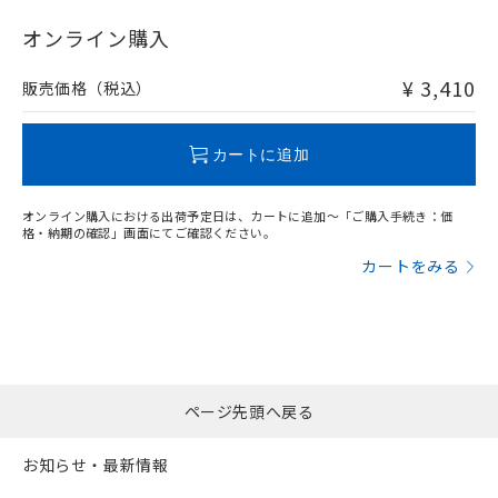
"対応済み"や非含有の記載がされた商品であっても、流通
在庫等で未対応品が混在する可能性があります。
オンライン購入
非含有品が必要な際は、弊社営業部門もしくは販売店へお
問い合わせください。
¥ 3,410
販売価格（税込）
この製品のRoHS/REACH対応状況ページへ
カートに追加
オンライン購入における出荷予定日は、カートに追加～「ご購入手続き：価
格・納期の確認」画面にてご確認ください。
カートをみる
ページ先頭へ戻る
お知らせ・最新情報