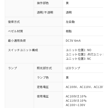
操作部色
黄
透明/不透明
透明
復帰方式
左自動
ベゼル材質
樹脂
最小適用負荷
DC5V 6mA
スイッチユニット構成
ユニット位置1: NO
ユニット位置2: 点灯ユニット
ユニット位置3: NC
ランプ
照光部方式
LEDランプ
ランプ色
黄
定格電圧
AC100V、AC110V、AC120V
使用電圧
AC100V±10%
AC110V±10%
AC100～130V