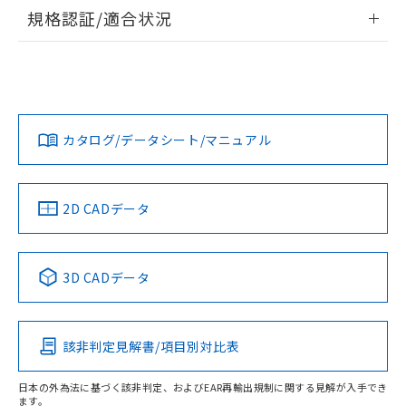
情報更新：2026/7/29
規格認証/適合状況
ログイン/会員登録
EU RoHS
注意事項・凡例
A22NW-3BL-TYA-P102-YDについての規格認証/適合状況につ
いては、「カスタマーサポートセンタ お客様相談室」または
貴社担当オムロン営業員または販売店にお問い合わせくださ
対応状況
対応予定月
※1
※2
い。
ダウンロードデータをご利用いただく前に、以下を必ずお読
みください。
カタログ/データシート/マニュアル
対応済み
ソフトウェアの使用条件
お問い合わせ
中国 RoHS
注意事項・凡例
2D CADデータ
中国 RoHS表
※1 ※2
3D CADデータ
Pb
Hg
Cd
Cr(VI)
該非判定見解書/項目別対比表
O
O
O
O
日本の外為法に基づく該非判定、およびEAR再輸出規制に関する見解が入手でき
ます。