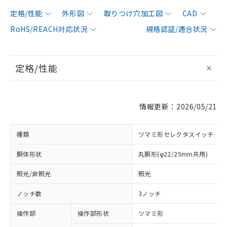
定格/性能
外形図
取りつけ穴加工図
CAD
RoHS/REACH対応状況
規格認証/適合状況
定格/性能
情報更新：2026/05/21
種類
ツマミ形セレクタスイッチ
胴体形状
丸胴形(φ22/25mm共用)
照光/非照光
照光
ノッチ数
3ノッチ
操作部
操作部形状
ツマミ形