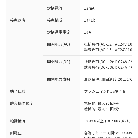
定格電流
12mA
接点定格
接点構成
1a+1b
※1 対応状況
定格通電電流
10A
対応済み：EU RoHS指令（10物質）の
非含有に対応した製品が提供可能な商品で
開閉能力(AC)
抵抗負荷(AC-12): AC24V 10A/A
す。
誘導負荷(AC-15): AC24V 10A/AC
対応予定：EU RoHS指令（10物質）の非含
ご利用条件
有に対応した製品に切り替える予定のある
開閉能力(DC)
抵抗負荷(DC-12): DC24V 8A/DC
商品です。
誘導負荷(DC-13): DC24V 4A/DC
対応予定なし：EU RoHS指令（10物質）の
以下の条件をお読みいただき、同意のうえ
開閉能力説明
測定条件: 周囲温度 20±2℃、
非含有に非対応の商品で、対応品を出す予
ご利用ください。
定はありません。
端子仕様
プッシュインPlus端子台
調査・確認中：EU RoHS指令（10物質）の
本サービスは、当社制御機器事業取扱
※1 中国RoHS○×表
非含有の対応状況を調査中または確認中の
商品の当社在庫状況および標準価格
許容操作頻度
電気的: 最大30回/分
商品です。
(税抜)を提供させていただくもので
機械的: 最大30回/分
「○」：最大均質材料含有率が中国RoHSの
非該当品：ライセンス料など無形物で、有
す。
基準値以下であることを示します。
害物質有無と関係のない商品です。
絶縁抵抗
100MΩ以上 (DC500Vメガ、
当社制御機器事業取扱商品の中には、
「×」：最大均質材料含有率が中国RoHSの
仕入先様の事情により、非含有部品として
本サービスの対象外となる商品もある
基準値を超えていることを示します。
いたものが、含有品と判明した場合などや
当社は、これら貴社製品のうち、外国
耐電圧
各端子とアース間: AC2500V 50/
ことをご了承ください。
「－」：未確認です。当社販売部門へお問
むを得ず変更することがあります。