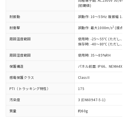
同極端子間: AC2500V 50/60
為替および外国貿易法に定める商品
在庫状況および標準価格照会結果は、
い合わせください。
(初期値)
（以下｢規制貨物等」という）を輸出
記載している更新日時点での社内デー
*EU RoHS指令（10物質）：
または国外への提供する場合は、日本
記
タに基づき作成されるものであり、閲
説明
鉛(Pb) 1000ppm以下、 水銀(Hg) 1000ppm以下、 カド
耐振動
誤動作: 10～55Hz 複振幅 1.
*中国RoHS10物質の基準値 (GB/T26572)：
国政府の輸出許可(または役務取引許
号
覧された時点での実際の在庫および標
ミウム(Cd) 100ppm以下、
Pb(鉛) :1000ppm、 Hg(水銀) : 1000ppm、 Cd(カドミウ
可)を取得するなどの必要な手続きを
六価クロム(Cr(Ⅵ)) 1000ppm以下、ポリ臭化ビフェニル
ム) : 100ppm、
準価格とは異なる場合があることをご
2
耐衝撃
誤動作: 最大1000m/s
(接点開
類(PBB) 1000ppm以下、ポリ臭化ジフェニルエーテル類
Cr(Ⅵ)(六価クロム) : 1000ppm、 PBBs(ポリ臭化ビフェ
とります。
了承ください。
(PBDE) 1000ppm以下、フタル酸ビス(2-エチルヘキシ
○
一定数以上の在庫あり
ニル類) : 1000ppm、 PBDEs(ポリ臭化ジフェニルエーテ
当社は規制貨物を破棄する場合は、完
ル) (DEHP)(別名：DOP) 1000ppm以下、フタル酸ブチ
正式な納期状況および標準価格はお客
ル類) : 1000ppm、
周囲温度範囲
使用時: -25～55℃ (ただし
ルベンジル（BBP） 1000ppm以下、フタル酸ジブチル
全に破砕するなど、違法に輸出されな
DBP(フタル酸ジブチル) : 1000ppm、 DIBP(フタル酸ジ
保存時: -40～80℃ (ただし
様のお取引先、またはお客様担当のオ
（DBP） 1000ppm以下、フタル酸ジイソブチル
イソブチル) : 1000ppm、 BBP(フタル酸ブチルベンジ
△
一定数には満たないが在庫あり
いよう必要な手段を講じます。
ムロン制御機器販売店・当社販売員に
(DIBP) 1000ppm以下
ル) : 1000ppm、
当社は貴社製品を、核兵器、ミサイ
但し、RoHS指令で産業用監視および制御機器に対する
周囲湿度範囲
使用時: 35～85%RH
DEHP(フタル酸ビス(2-エチルヘキシル)) : 1000ppm
ご相談ください。
適用除外項目は除く。
ル、化学兵器、生物兵器またはその他
－
在庫なし(最新の在庫状況につ
オムロン制御機器販売店や当社販売拠
フタル酸エステル類の４物質については閾値を超える意
保護構造
パネル前面: IP66、NEMA4X, N
武器並びにこれらの製造装置等に一切
いては、お客様のお取引先、ま
図的な使用がないことを確認しています。
点は「
販売ネットワーク
」をご確認
※2 環境保護使用期限
使用いたしません。
たはお客様担当のオムロン制御
ください。
感電保護クラス
Class II
当社は、貴社製品を第三者に販売する
機器販売店・当社販売員にご確
在庫状況および標準価格結果を当社の
※2 対応予定月
「ｅ」：有害物質（10物質）のすべてが基
場合は、上記1、2および3の内容を当
認ください)
事前の承諾なく第三者に漏洩または開
PTI（トラッキング特性）
175
準値以下であることを示します。
該第三者に通知します。また当社は、
示しないようお願いします。
部品在庫の切り替え状況などにより、予定
「10」：通常の使用状況下において有害物
販売先および販売に係わる関係者が違
マイパーツ機能（部品リスト作成サー
空
受注生産機種、また在庫状況の
汚染度
3 (EN60947-5-1)
月が前後することがあります。
質が外部に漏えいし、環境に深刻な影響を
法に輸出するおそれがある場合は、取
ビス）をご利用いただくには、I-Web
白
情報を公開していない機種
及ぼさない年数を意味します。
り引きをいたしません。
メンバーズにご登録されている必要が
質量
約60g
「－」：未確認です。当社販売部門へお問
あります。
い合わせください。
お客様が当ウェブサイト上で当社にご
※3 非含有証明書ダウンロード