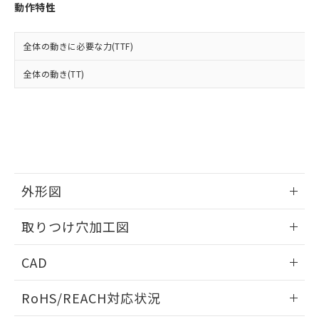
登録された部品リストについて、当社
動作特性
および当社の共同利用者が、当社の製
下記の非含有証明書をダウンロードするこ
品・サービスに関するお客様との取
とができます。
合意する
キャンセル
引・商談に必要な範囲で利用すること
全体の動きに必要な力(TTF)
をご了承ください。
EU RoHS指令（10物質）の非含有証明書
全体の動き(TT)
※当社の共同利用者とは、
"個人情報
51物質の非含有証明書（当社基準）
の共同利用に関して"
の「1.共同利
※本証明書は発行日時点で非含有を証明す
用者の範囲」に記載されている法人を
るもので、過去に遡って非含有を証明する
指します。
ものではありません。
また、RoHS指令のフタル酸エステル類４
物質の対応では、対応完了までの期間は出
荷製品に未対応品が混在することから備考
外形図
欄に対応日を記載しておりました。
既に当社にて対応品への在庫切替を完了
情報更新：2026/05/21
していることから、特段のことがない限
取りつけ穴加工図
り、2022年1月12日より割愛しておりま
す。
情報更新：2026/05/21
CAD
ログイン/会員登録いただくと、CADデータをダウンロー
RoHS/REACH対応状況
ドすることができます。