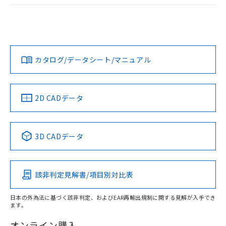
ログイン/会員登録
EU RoHS
注意事項・凡例
UL認証
CSA認証
CEマーキング
Yes
Yes
Yes
対応状況
対応予定月
※1
※2
ダウンロードデータをご利用いただく前に、以下を必ずお読
みください。
カタログ/データシート/マニュアル
対応済み
ソフトウェアの使用条件
LR型式承認
DNV型式承認
BV型式承認
KR型式承
（イギリス
（ノルウェー
（フランス
（韓国
船舶規格）
船舶規格）
船舶規格）
船舶規格
中国 RoHS
注意事項・凡例
2D CADデータ
No
No
No
No
中国 RoHS表
※1 ※2
3D CADデータ
この製品の規格認証/適合状況ページへ
Pb
Hg
Cd
Cr(VI)
その他の認証はこちらのページからご検索ください
該非判定見解書/項目別対比表
X
O
O
O
日本の外為法に基づく該非判定、およびEAR再輸出規制に関する見解が入手でき
ます。
"対応済み"や非含有の記載がされた商品であっても、流通
在庫等で未対応品が混在する可能性があります。
オンライン購入