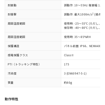
（以下｢規制貨物等」という）を輸出
記載している更新日時点での社内デー
耐振動
誤動作: 10～55Hz 複振幅 1.
*EU RoHS指令（10物質）：
または国外への提供する場合は、日本
記
タに基づき作成されるものであり、閲
説明
鉛(Pb) 1000ppm以下、 水銀(Hg) 1000ppm以下、 カド
*中国RoHS10物質の基準値 (GB/T26572)：
国政府の輸出許可(または役務取引許
号
覧された時点での実際の在庫および標
ミウム(Cd) 100ppm以下、
Pb(鉛) :1000ppm、 Hg(水銀) : 1000ppm、 Cd(カドミウ
2
耐衝撃
誤動作: 最大1000m/s
(接点開
可)を取得するなどの必要な手続きを
六価クロム(Cr(Ⅵ)) 1000ppm以下、ポリ臭化ビフェニル
ム) : 100ppm、
準価格とは異なる場合があることをご
類(PBB) 1000ppm以下、ポリ臭化ジフェニルエーテル類
Cr(Ⅵ)(六価クロム) : 1000ppm、 PBBs(ポリ臭化ビフェ
とります。
了承ください。
(PBDE) 1000ppm以下、フタル酸ビス(2-エチルヘキシ
周囲温度範囲
使用時: -25～55℃ (ただし
○
一定数以上の在庫あり
ニル類) : 1000ppm、 PBDEs(ポリ臭化ジフェニルエーテ
当社は規制貨物を破棄する場合は、完
ル) (DEHP)(別名：DOP) 1000ppm以下、フタル酸ブチ
正式な納期状況および標準価格はお客
ル類) : 1000ppm、
保存時: -40～80℃ (ただし
ルベンジル（BBP） 1000ppm以下、フタル酸ジブチル
全に破砕するなど、違法に輸出されな
DBP(フタル酸ジブチル) : 1000ppm、 DIBP(フタル酸ジ
様のお取引先、またはお客様担当のオ
（DBP） 1000ppm以下、フタル酸ジイソブチル
イソブチル) : 1000ppm、 BBP(フタル酸ブチルベンジ
△
一定数には満たないが在庫あり
いよう必要な手段を講じます。
周囲湿度範囲
使用時: 35～85%RH
ムロン制御機器販売店・当社販売員に
(DIBP) 1000ppm以下
ル) : 1000ppm、
当社は貴社製品を、核兵器、ミサイ
但し、RoHS指令で産業用監視および制御機器に対する
DEHP(フタル酸ビス(2-エチルヘキシル)) : 1000ppm
ご相談ください。
適用除外項目は除く。
ル、化学兵器、生物兵器またはその他
保護構造
パネル前面: IP66、NEMA4X, N
－
在庫なし(最新の在庫状況につ
オムロン制御機器販売店や当社販売拠
フタル酸エステル類の４物質については閾値を超える意
武器並びにこれらの製造装置等に一切
いては、お客様のお取引先、ま
図的な使用がないことを確認しています。
点は「
販売ネットワーク
」をご確認
※2 環境保護使用期限
感電保護クラス
Class II
使用いたしません。
たはお客様担当のオムロン制御
ください。
当社は、貴社製品を第三者に販売する
機器販売店・当社販売員にご確
在庫状況および標準価格結果を当社の
PTI（トラッキング特性）
175
※2 対応予定月
「ｅ」：有害物質（10物質）のすべてが基
場合は、上記1、2および3の内容を当
認ください)
事前の承諾なく第三者に漏洩または開
準値以下であることを示します。
該第三者に通知します。また当社は、
示しないようお願いします。
汚染度
3 (EN60947-5-1)
部品在庫の切り替え状況などにより、予定
「10」：通常の使用状況下において有害物
販売先および販売に係わる関係者が違
マイパーツ機能（部品リスト作成サー
空
受注生産機種、また在庫状況の
月が前後することがあります。
質が外部に漏えいし、環境に深刻な影響を
法に輸出するおそれがある場合は、取
ビス）をご利用いただくには、I-Web
白
情報を公開していない機種
質量
約60g
及ぼさない年数を意味します。
り引きをいたしません。
メンバーズにご登録されている必要が
「－」：未確認です。当社販売部門へお問
あります。
い合わせください。
お客様が当ウェブサイト上で当社にご
動作特性
※3 非含有証明書ダウンロード
登録された部品リストについて、当社