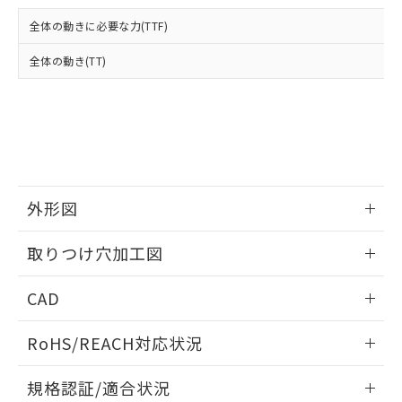
および当社の共同利用者が、当社の製
下記の非含有証明書をダウンロードするこ
品・サービスに関するお客様との取
全体の動きに必要な力(TTF)
とができます。
合意する
キャンセル
引・商談に必要な範囲で利用すること
をご了承ください。
全体の動き(TT)
EU RoHS指令（10物質）の非含有証明書
※当社の共同利用者とは、
"個人情報
51物質の非含有証明書（当社基準）
の共同利用に関して"
の「1.共同利
※本証明書は発行日時点で非含有を証明す
用者の範囲」に記載されている法人を
るもので、過去に遡って非含有を証明する
指します。
ものではありません。
また、RoHS指令のフタル酸エステル類４
物質の対応では、対応完了までの期間は出
荷製品に未対応品が混在することから備考
外形図
欄に対応日を記載しておりました。
情報更新：2026/05/21
既に当社にて対応品への在庫切替を完了
取りつけ穴加工図
していることから、特段のことがない限
り、2022年1月12日より割愛しておりま
情報更新：2026/05/21
CAD
す。
ログイン/会員登録いただくと、CADデータをダウンロー
RoHS/REACH対応状況
ドすることができます。
情報更新：2026/7/29
規格認証/適合状況