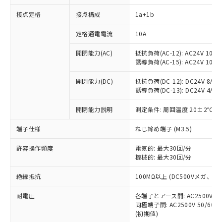
接点定格
接点構成
1a+1b
※1 対応状況
定格通電電流
10A
対応済み：EU RoHS指令（10物質）の
開閉能力(AC)
抵抗負荷(AC-12): AC24V 10A/A
非含有に対応した製品が提供可能な商品で
誘導負荷(AC-15): AC24V 10A/AC
す。
対応予定：EU RoHS指令（10物質）の非含
開閉能力(DC)
抵抗負荷(DC-12): DC24V 8A/DC
ご利用条件
有に対応した製品に切り替える予定のある
誘導負荷(DC-13): DC24V 4A/DC
商品です。
対応予定なし：EU RoHS指令（10物質）の
開閉能力説明
測定条件: 周囲温度 20±2℃、
以下の条件をお読みいただき、同意のうえ
非含有に非対応の商品で、対応品を出す予
ご利用ください。
端子仕様
ねじ締め端子 (M3.5)
定はありません。
調査・確認中：EU RoHS指令（10物質）の
本サービスは、当社制御機器事業取扱
※1 中国RoHS○×表
許容操作頻度
電気的: 最大30回/分
非含有の対応状況を調査中または確認中の
商品の当社在庫状況および標準価格
機械的: 最大30回/分
商品です。
(税抜)を提供させていただくもので
「○」：最大均質材料含有率が中国RoHSの
非該当品：ライセンス料など無形物で、有
す。
絶縁抵抗
100MΩ以上 (DC500Vメガ、
基準値以下であることを示します。
害物質有無と関係のない商品です。
当社制御機器事業取扱商品の中には、
「×」：最大均質材料含有率が中国RoHSの
仕入先様の事情により、非含有部品として
耐電圧
各端子とアース間: AC2500V 50/
本サービスの対象外となる商品もある
基準値を超えていることを示します。
いたものが、含有品と判明した場合などや
当社は、これら貴社製品のうち、外国
同極端子間: AC2500V 50/60
ことをご了承ください。
「－」：未確認です。当社販売部門へお問
むを得ず変更することがあります。
(初期値)
為替および外国貿易法に定める商品
在庫状況および標準価格照会結果は、
い合わせください。