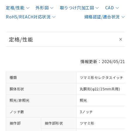
定格/性能
外形図
取りつけ穴加工図
CAD
RoHS/REACH対応状況
規格認証/適合状況
定格/性能
情報更新：2026/05/21
種類
ツマミ形セレクタスイッチ
胴体形状
丸胴形(φ22/25mm共用)
照光/非照光
照光
ノッチ数
3ノッチ
操作部
操作部形状
ツマミ形