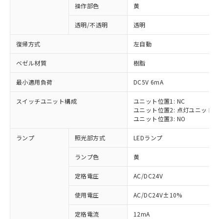
操作部色
黄
透明/不透明
透明
復帰方式
左自動
ベゼル材質
樹脂
最小適用負荷
DC5V 6mA
スイッチユニット構成
ユニット位置1: NC
ユニット位置2: 点灯ユニット
ユニット位置3: NO
ランプ
照光部方式
LEDランプ
ランプ色
黄
定格電圧
AC/DC24V
使用電圧
AC/DC24V±10%
定格電流
12mA