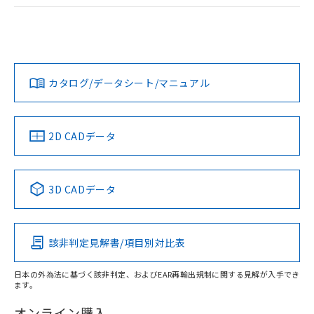
ログイン/会員登録
EU RoHS
注意事項・凡例
UL認証
CSA認証
CEマーキング
Yes
Yes
Yes
対応状況
対応予定月
※1
※2
ダウンロードデータをご利用いただく前に、以下を必ずお読
みください。
カタログ/データシート/マニュアル
対応済み
ソフトウェアの使用条件
LR型式承認
DNV型式承認
BV型式承認
KR型式承
（イギリス
（ノルウェー
（フランス
（韓国
船舶規格）
船舶規格）
船舶規格）
船舶規格
中国 RoHS
注意事項・凡例
2D CADデータ
No
No
No
No
中国 RoHS表
※1 ※2
3D CADデータ
この製品の規格認証/適合状況ページへ
Pb
Hg
Cd
Cr(VI)
その他の認証はこちらのページからご検索ください
該非判定見解書/項目別対比表
X
O
O
O
日本の外為法に基づく該非判定、およびEAR再輸出規制に関する見解が入手でき
ます。
"対応済み"や非含有の記載がされた商品であっても、流通
在庫等で未対応品が混在する可能性があります。
オンライン購入