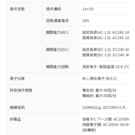
接点定格
接点構成
1a+1b
※1 対応状況
定格通電電流
10A
対応済み：EU RoHS指令（10物質）の
開閉能力(AC)
抵抗負荷(AC-12): AC24V 10A/A
非含有に対応した製品が提供可能な商品で
誘導負荷(AC-15): AC24V 10A/AC
す。
対応予定：EU RoHS指令（10物質）の非含
開閉能力(DC)
抵抗負荷(DC-12): DC24V 8A/DC
ご利用条件
有に対応した製品に切り替える予定のある
誘導負荷(DC-13): DC24V 4A/DC
商品です。
対応予定なし：EU RoHS指令（10物質）の
開閉能力説明
測定条件: 周囲温度 20±2℃、
以下の条件をお読みいただき、同意のうえ
非含有に非対応の商品で、対応品を出す予
ご利用ください。
端子仕様
ねじ締め端子 (M3.5)
定はありません。
調査・確認中：EU RoHS指令（10物質）の
本サービスは、当社制御機器事業取扱
※1 中国RoHS○×表
許容操作頻度
電気的: 最大30回/分
非含有の対応状況を調査中または確認中の
商品の当社在庫状況および標準価格
機械的: 最大30回/分
商品です。
(税抜)を提供させていただくもので
「○」：最大均質材料含有率が中国RoHSの
非該当品：ライセンス料など無形物で、有
す。
絶縁抵抗
100MΩ以上 (DC500Vメガ、
基準値以下であることを示します。
害物質有無と関係のない商品です。
当社制御機器事業取扱商品の中には、
「×」：最大均質材料含有率が中国RoHSの
仕入先様の事情により、非含有部品として
耐電圧
各端子とアース間: AC2500V 50/
本サービスの対象外となる商品もある
基準値を超えていることを示します。
いたものが、含有品と判明した場合などや
当社は、これら貴社製品のうち、外国
同極端子間: AC2500V 50/60
ことをご了承ください。
「－」：未確認です。当社販売部門へお問
むを得ず変更することがあります。
(初期値)
為替および外国貿易法に定める商品
在庫状況および標準価格照会結果は、
い合わせください。