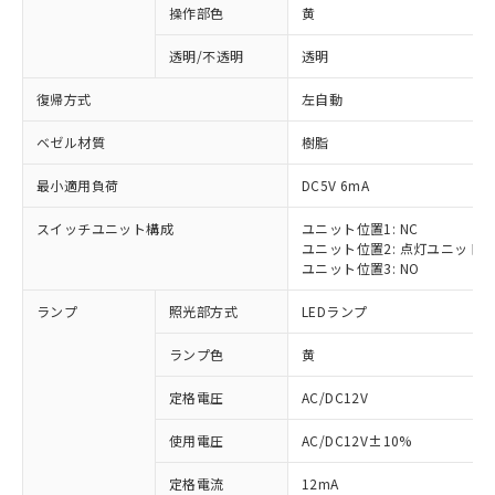
操作部色
黄
透明/不透明
透明
復帰方式
左自動
ベゼル材質
樹脂
最小適用負荷
DC5V 6mA
スイッチユニット構成
ユニット位置1: NC
ユニット位置2: 点灯ユニット
ユニット位置3: NO
ランプ
照光部方式
LEDランプ
ランプ色
黄
定格電圧
AC/DC12V
使用電圧
AC/DC12V±10%
定格電流
12mA