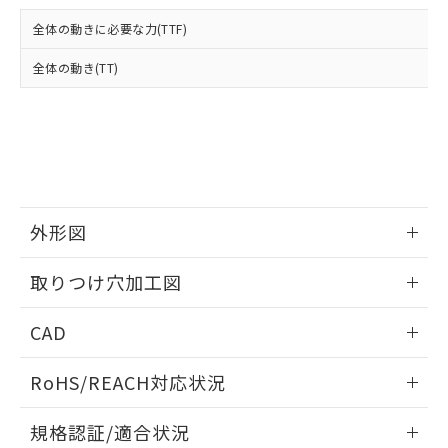
および当社の共同利用者が、当社の製
下記の非含有証明書をダウンロードするこ
品・サービスに関するお客様との取
全体の動きに必要な力(TTF)
とができます。
合意する
キャンセル
引・商談に必要な範囲で利用すること
をご了承ください。
全体の動き(TT)
EU RoHS指令（10物質）の非含有証明書
※当社の共同利用者とは、
"個人情報
51物質の非含有証明書（当社基準）
の共同利用に関して"
の「1.共同利
※本証明書は発行日時点で非含有を証明す
用者の範囲」に記載されている法人を
るもので、過去に遡って非含有を証明する
指します。
ものではありません。
また、RoHS指令のフタル酸エステル類４
物質の対応では、対応完了までの期間は出
荷製品に未対応品が混在することから備考
外形図
欄に対応日を記載しておりました。
情報更新：2026/05/21
既に当社にて対応品への在庫切替を完了
取りつけ穴加工図
していることから、特段のことがない限
り、2022年1月12日より割愛しておりま
情報更新：2026/05/21
CAD
す。
ログイン/会員登録いただくと、CADデータをダウンロー
RoHS/REACH対応状況
ドすることができます。
情報更新：2026/7/29
規格認証/適合状況