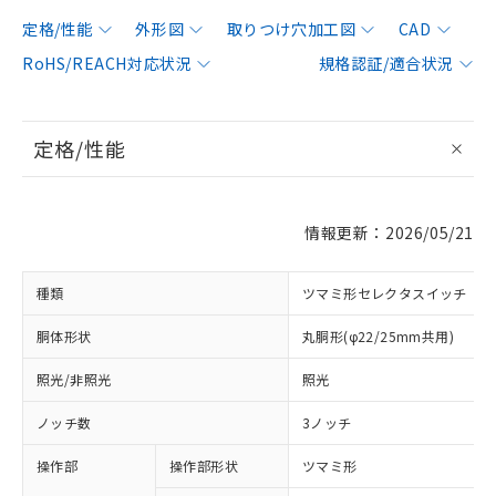
定格/性能
外形図
取りつけ穴加工図
CAD
RoHS/REACH対応状況
規格認証/適合状況
定格/性能
情報更新：2026/05/21
種類
ツマミ形セレクタスイッチ
胴体形状
丸胴形(φ22/25mm共用)
照光/非照光
照光
ノッチ数
3ノッチ
操作部
操作部形状
ツマミ形