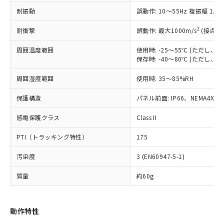
（以下｢規制貨物等」という）を輸出
記載している更新日時点での社内デー
耐振動
誤動作: 10～55Hz 複振幅 1.
*EU RoHS指令（10物質）：
または国外への提供する場合は、日本
記
タに基づき作成されるものであり、閲
説明
鉛(Pb) 1000ppm以下、 水銀(Hg) 1000ppm以下、 カド
*中国RoHS10物質の基準値 (GB/T26572)：
国政府の輸出許可(または役務取引許
号
覧された時点での実際の在庫および標
ミウム(Cd) 100ppm以下、
Pb(鉛) :1000ppm、 Hg(水銀) : 1000ppm、 Cd(カドミウ
2
耐衝撃
誤動作: 最大1000m/s
(接点開
可)を取得するなどの必要な手続きを
六価クロム(Cr(Ⅵ)) 1000ppm以下、ポリ臭化ビフェニル
ム) : 100ppm、
準価格とは異なる場合があることをご
類(PBB) 1000ppm以下、ポリ臭化ジフェニルエーテル類
Cr(Ⅵ)(六価クロム) : 1000ppm、 PBBs(ポリ臭化ビフェ
とります。
了承ください。
(PBDE) 1000ppm以下、フタル酸ビス(2-エチルヘキシ
周囲温度範囲
使用時: -25～55℃ (ただし
○
一定数以上の在庫あり
ニル類) : 1000ppm、 PBDEs(ポリ臭化ジフェニルエーテ
当社は規制貨物を破棄する場合は、完
ル) (DEHP)(別名：DOP) 1000ppm以下、フタル酸ブチ
正式な納期状況および標準価格はお客
ル類) : 1000ppm、
保存時: -40～80℃ (ただし
ルベンジル（BBP） 1000ppm以下、フタル酸ジブチル
全に破砕するなど、違法に輸出されな
DBP(フタル酸ジブチル) : 1000ppm、 DIBP(フタル酸ジ
様のお取引先、またはお客様担当のオ
（DBP） 1000ppm以下、フタル酸ジイソブチル
イソブチル) : 1000ppm、 BBP(フタル酸ブチルベンジ
△
一定数には満たないが在庫あり
いよう必要な手段を講じます。
周囲湿度範囲
使用時: 35～85%RH
ムロン制御機器販売店・当社販売員に
(DIBP) 1000ppm以下
ル) : 1000ppm、
当社は貴社製品を、核兵器、ミサイ
但し、RoHS指令で産業用監視および制御機器に対する
DEHP(フタル酸ビス(2-エチルヘキシル)) : 1000ppm
ご相談ください。
適用除外項目は除く。
ル、化学兵器、生物兵器またはその他
保護構造
パネル前面: IP66、NEMA4X, N
－
在庫なし(最新の在庫状況につ
オムロン制御機器販売店や当社販売拠
フタル酸エステル類の４物質については閾値を超える意
武器並びにこれらの製造装置等に一切
いては、お客様のお取引先、ま
図的な使用がないことを確認しています。
点は「
販売ネットワーク
」をご確認
※2 環境保護使用期限
感電保護クラス
Class II
使用いたしません。
たはお客様担当のオムロン制御
ください。
当社は、貴社製品を第三者に販売する
機器販売店・当社販売員にご確
在庫状況および標準価格結果を当社の
PTI（トラッキング特性）
175
※2 対応予定月
「ｅ」：有害物質（10物質）のすべてが基
場合は、上記1、2および3の内容を当
認ください)
事前の承諾なく第三者に漏洩または開
準値以下であることを示します。
該第三者に通知します。また当社は、
示しないようお願いします。
汚染度
3 (EN60947-5-1)
部品在庫の切り替え状況などにより、予定
「10」：通常の使用状況下において有害物
販売先および販売に係わる関係者が違
マイパーツ機能（部品リスト作成サー
空
受注生産機種、また在庫状況の
月が前後することがあります。
質が外部に漏えいし、環境に深刻な影響を
法に輸出するおそれがある場合は、取
ビス）をご利用いただくには、I-Web
白
情報を公開していない機種
質量
約60g
及ぼさない年数を意味します。
り引きをいたしません。
メンバーズにご登録されている必要が
「－」：未確認です。当社販売部門へお問
あります。
い合わせください。
お客様が当ウェブサイト上で当社にご
動作特性
※3 非含有証明書ダウンロード
登録された部品リストについて、当社