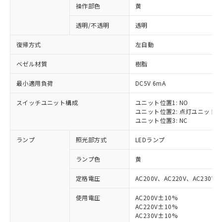
操作部色
黄
透明/不透明
透明
復帰方式
左自動
ベゼル材質
樹脂
最小適用負荷
DC5V 6mA
スイッチユニット構成
ユニット位置1: NO
ユニット位置2: 点灯ユニット
ユニット位置3: NC
ランプ
照光部方式
LEDランプ
ランプ色
黄
定格電圧
AC200V、AC220V、AC230V、
使用電圧
AC200V±10%
AC220V±10%
AC230V±10%