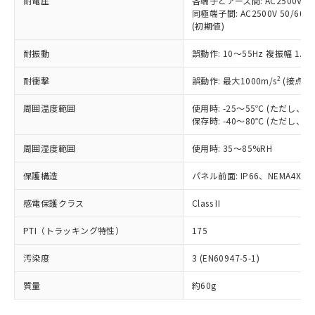
耐電圧
各端子とアース間: AC2500V 50/
「－」：未確認です。当社販売部門へお問
むを得ず変更することがあります。
為替および外国貿易法に定める商品
在庫状況および標準価格照会結果は、
同極端子間: AC2500V 50/60
い合わせください。
（以下｢規制貨物等」という）を輸出
(初期値)
記載している更新日時点での社内デー
*EU RoHS指令（10物質）：
または国外への提供する場合は、日本
記
タに基づき作成されるものであり、閲
説明
鉛(Pb) 1000ppm以下、 水銀(Hg) 1000ppm以下、 カド
*中国RoHS10物質の基準値 (GB/T26572)：
国政府の輸出許可(または役務取引許
耐振動
誤動作: 10～55Hz 複振幅 1.
号
覧された時点での実際の在庫および標
ミウム(Cd) 100ppm以下、
Pb(鉛) :1000ppm、 Hg(水銀) : 1000ppm、 Cd(カドミウ
可)を取得するなどの必要な手続きを
六価クロム(Cr(Ⅵ)) 1000ppm以下、ポリ臭化ビフェニル
ム) : 100ppm、
準価格とは異なる場合があることをご
類(PBB) 1000ppm以下、ポリ臭化ジフェニルエーテル類
2
Cr(Ⅵ)(六価クロム) : 1000ppm、 PBBs(ポリ臭化ビフェ
耐衝撃
誤動作: 最大1000m/s
(接点開
とります。
了承ください。
(PBDE) 1000ppm以下、フタル酸ビス(2-エチルヘキシ
○
一定数以上の在庫あり
ニル類) : 1000ppm、 PBDEs(ポリ臭化ジフェニルエーテ
当社は規制貨物を破棄する場合は、完
ル) (DEHP)(別名：DOP) 1000ppm以下、フタル酸ブチ
正式な納期状況および標準価格はお客
ル類) : 1000ppm、
周囲温度範囲
使用時: -25～55℃ (ただし
ルベンジル（BBP） 1000ppm以下、フタル酸ジブチル
全に破砕するなど、違法に輸出されな
DBP(フタル酸ジブチル) : 1000ppm、 DIBP(フタル酸ジ
様のお取引先、またはお客様担当のオ
（DBP） 1000ppm以下、フタル酸ジイソブチル
保存時: -40～80℃ (ただし
イソブチル) : 1000ppm、 BBP(フタル酸ブチルベンジ
△
一定数には満たないが在庫あり
いよう必要な手段を講じます。
ムロン制御機器販売店・当社販売員に
(DIBP) 1000ppm以下
ル) : 1000ppm、
当社は貴社製品を、核兵器、ミサイ
但し、RoHS指令で産業用監視および制御機器に対する
DEHP(フタル酸ビス(2-エチルヘキシル)) : 1000ppm
ご相談ください。
周囲湿度範囲
使用時: 35～85%RH
適用除外項目は除く。
ル、化学兵器、生物兵器またはその他
－
在庫なし(最新の在庫状況につ
オムロン制御機器販売店や当社販売拠
フタル酸エステル類の４物質については閾値を超える意
武器並びにこれらの製造装置等に一切
いては、お客様のお取引先、ま
図的な使用がないことを確認しています。
点は「
販売ネットワーク
」をご確認
保護構造
パネル前面: IP66、NEMA4X, N
※2 環境保護使用期限
使用いたしません。
たはお客様担当のオムロン制御
ください。
当社は、貴社製品を第三者に販売する
機器販売店・当社販売員にご確
感電保護クラス
Class II
在庫状況および標準価格結果を当社の
※2 対応予定月
「ｅ」：有害物質（10物質）のすべてが基
場合は、上記1、2および3の内容を当
認ください)
事前の承諾なく第三者に漏洩または開
準値以下であることを示します。
該第三者に通知します。また当社は、
PTI（トラッキング特性）
175
示しないようお願いします。
部品在庫の切り替え状況などにより、予定
「10」：通常の使用状況下において有害物
販売先および販売に係わる関係者が違
マイパーツ機能（部品リスト作成サー
空
受注生産機種、また在庫状況の
月が前後することがあります。
質が外部に漏えいし、環境に深刻な影響を
汚染度
3 (EN60947-5-1)
法に輸出するおそれがある場合は、取
ビス）をご利用いただくには、I-Web
白
情報を公開していない機種
及ぼさない年数を意味します。
り引きをいたしません。
メンバーズにご登録されている必要が
質量
約60g
「－」：未確認です。当社販売部門へお問
あります。
い合わせください。
お客様が当ウェブサイト上で当社にご