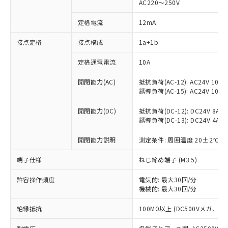
AC220～250V
定格電流
12mA
※1 対応状況
接点定格
接点構成
1a+1b
対応済み：EU RoHS指令（10物質）の
定格通電電流
10A
非含有に対応した製品が提供可能な商品で
開閉能力(AC)
抵抗負荷(AC-12): AC24V 10A/A
す。
誘導負荷(AC-15): AC24V 10A/AC
対応予定：EU RoHS指令（10物質）の非含
ご利用条件
有に対応した製品に切り替える予定のある
開閉能力(DC)
抵抗負荷(DC-12): DC24V 8A/DC
商品です。
誘導負荷(DC-13): DC24V 4A/DC
対応予定なし：EU RoHS指令（10物質）の
以下の条件をお読みいただき、同意のうえ
非含有に非対応の商品で、対応品を出す予
開閉能力説明
測定条件: 周囲温度 20±2℃、
ご利用ください。
定はありません。
調査・確認中：EU RoHS指令（10物質）の
端子仕様
ねじ締め端子 (M3.5)
本サービスは、当社制御機器事業取扱
※1 中国RoHS○×表
非含有の対応状況を調査中または確認中の
商品の当社在庫状況および標準価格
商品です。
許容操作頻度
電気的: 最大30回/分
(税抜)を提供させていただくもので
「○」：最大均質材料含有率が中国RoHSの
機械的: 最大30回/分
非該当品：ライセンス料など無形物で、有
す。
基準値以下であることを示します。
害物質有無と関係のない商品です。
当社制御機器事業取扱商品の中には、
絶縁抵抗
100MΩ以上 (DC500Vメガ、
「×」：最大均質材料含有率が中国RoHSの
仕入先様の事情により、非含有部品として
本サービスの対象外となる商品もある
基準値を超えていることを示します。
いたものが、含有品と判明した場合などや
当社は、これら貴社製品のうち、外国
ことをご了承ください。