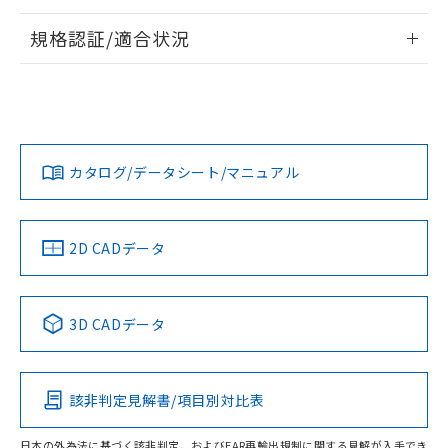
情報更新：2026/7/29
規格認証/適合状況
ログイン/会員登録
EU RoHS
注意事項・凡例
UL認証
CSA認証
CEマーキング
Yes
Yes
Yes
対応状況
対応予定月
※1
※2
ダウンロードデータをご利用いただく前に、以下を必ずお読
みください。
カタログ/データシート/マニュアル
対応済み
ソフトウェアの使用条件
LR型式承認
DNV型式承認
BV型式承認
KR型式承
（イギリス
（ノルウェー
（フランス
（韓国
船舶規格）
船舶規格）
船舶規格）
船舶規格
中国 RoHS
注意事項・凡例
2D CADデータ
No
No
No
No
中国 RoHS表
※1 ※2
3D CADデータ
この製品の規格認証/適合状況ページへ
Pb
Hg
Cd
Cr(VI)
その他の認証はこちらのページからご検索ください
該非判定見解書/項目別対比表
O
O
O
O
日本の外為法に基づく該非判定、およびEAR再輸出規制に関する見解が入手でき