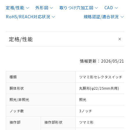
定格/性能
外形図
取りつけ穴加工図
CAD
RoHS/REACH対応状況
規格認証/適合状況
定格/性能
情報更新：2026/05/21
種類
ツマミ形セレクタスイッチ
胴体形状
丸胴形(φ22/25mm共用)
照光/非照光
照光
ノッチ数
3ノッチ
操作部
操作部形状
ツマミ形