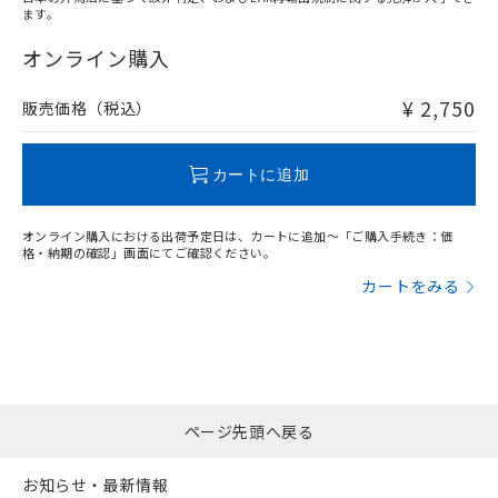
ます。
"対応済み"や非含有の記載がされた商品であっても、流通
在庫等で未対応品が混在する可能性があります。
オンライン購入
非含有品が必要な際は、弊社営業部門もしくは販売店へお
問い合わせください。
¥ 2,750
販売価格（税込）
この製品のRoHS/REACH対応状況ページへ
カートに追加
オンライン購入における出荷予定日は、カートに追加～「ご購入手続き：価
格・納期の確認」画面にてご確認ください。
カートをみる
ページ先頭へ戻る
お知らせ・最新情報