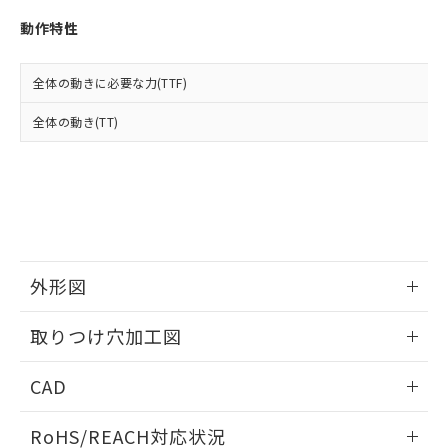
※3 非含有証明書ダウンロード
登録された部品リストについて、当社
動作特性
および当社の共同利用者が、当社の製
下記の非含有証明書をダウンロードするこ
品・サービスに関するお客様との取
とができます。
合意する
キャンセル
引・商談に必要な範囲で利用すること
全体の動きに必要な力(TTF)
をご了承ください。
EU RoHS指令（10物質）の非含有証明書
※当社の共同利用者とは、
"個人情報
全体の動き(TT)
51物質の非含有証明書（当社基準）
の共同利用に関して"
の「1.共同利
※本証明書は発行日時点で非含有を証明す
用者の範囲」に記載されている法人を
るもので、過去に遡って非含有を証明する
指します。
ものではありません。
また、RoHS指令のフタル酸エステル類４
物質の対応では、対応完了までの期間は出
荷製品に未対応品が混在することから備考
欄に対応日を記載しておりました。
外形図
既に当社にて対応品への在庫切替を完了
していることから、特段のことがない限
情報更新：2026/05/21
取りつけ穴加工図
り、2022年1月12日より割愛しておりま
す。
情報更新：2026/05/21
CAD
ログイン/会員登録いただくと、CADデータをダウンロー
RoHS/REACH対応状況
ドすることができます。