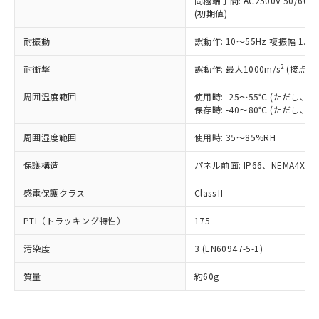
同極端子間: AC2500V 50/60
為替および外国貿易法に定める商品
在庫状況および標準価格照会結果は、
い合わせください。
(初期値)
（以下｢規制貨物等」という）を輸出
記載している更新日時点での社内デー
*EU RoHS指令（10物質）：
または国外への提供する場合は、日本
記
タに基づき作成されるものであり、閲
説明
鉛(Pb) 1000ppm以下、 水銀(Hg) 1000ppm以下、 カド
耐振動
誤動作: 10～55Hz 複振幅 1.
*中国RoHS10物質の基準値 (GB/T26572)：
国政府の輸出許可(または役務取引許
号
覧された時点での実際の在庫および標
ミウム(Cd) 100ppm以下、
Pb(鉛) :1000ppm、 Hg(水銀) : 1000ppm、 Cd(カドミウ
可)を取得するなどの必要な手続きを
六価クロム(Cr(Ⅵ)) 1000ppm以下、ポリ臭化ビフェニル
ム) : 100ppm、
準価格とは異なる場合があることをご
2
耐衝撃
誤動作: 最大1000m/s
(接点開
類(PBB) 1000ppm以下、ポリ臭化ジフェニルエーテル類
Cr(Ⅵ)(六価クロム) : 1000ppm、 PBBs(ポリ臭化ビフェ
とります。
了承ください。
(PBDE) 1000ppm以下、フタル酸ビス(2-エチルヘキシ
○
一定数以上の在庫あり
ニル類) : 1000ppm、 PBDEs(ポリ臭化ジフェニルエーテ
当社は規制貨物を破棄する場合は、完
ル) (DEHP)(別名：DOP) 1000ppm以下、フタル酸ブチ
正式な納期状況および標準価格はお客
ル類) : 1000ppm、
周囲温度範囲
使用時: -25～55℃ (ただし
ルベンジル（BBP） 1000ppm以下、フタル酸ジブチル
全に破砕するなど、違法に輸出されな
DBP(フタル酸ジブチル) : 1000ppm、 DIBP(フタル酸ジ
保存時: -40～80℃ (ただし
様のお取引先、またはお客様担当のオ
（DBP） 1000ppm以下、フタル酸ジイソブチル
イソブチル) : 1000ppm、 BBP(フタル酸ブチルベンジ
△
一定数には満たないが在庫あり
いよう必要な手段を講じます。
ムロン制御機器販売店・当社販売員に
(DIBP) 1000ppm以下
ル) : 1000ppm、
当社は貴社製品を、核兵器、ミサイ
但し、RoHS指令で産業用監視および制御機器に対する
周囲湿度範囲
使用時: 35～85%RH
DEHP(フタル酸ビス(2-エチルヘキシル)) : 1000ppm
ご相談ください。
適用除外項目は除く。
ル、化学兵器、生物兵器またはその他
－
在庫なし(最新の在庫状況につ
オムロン制御機器販売店や当社販売拠
フタル酸エステル類の４物質については閾値を超える意
保護構造
パネル前面: IP66、NEMA4X, N
武器並びにこれらの製造装置等に一切
いては、お客様のお取引先、ま
図的な使用がないことを確認しています。
点は「
販売ネットワーク
」をご確認
※2 環境保護使用期限
使用いたしません。
たはお客様担当のオムロン制御
ください。
感電保護クラス
Class II
当社は、貴社製品を第三者に販売する
機器販売店・当社販売員にご確
在庫状況および標準価格結果を当社の
※2 対応予定月
「ｅ」：有害物質（10物質）のすべてが基
場合は、上記1、2および3の内容を当
認ください)
事前の承諾なく第三者に漏洩または開
PTI（トラッキング特性）
175
準値以下であることを示します。
該第三者に通知します。また当社は、
示しないようお願いします。
部品在庫の切り替え状況などにより、予定
「10」：通常の使用状況下において有害物
販売先および販売に係わる関係者が違
マイパーツ機能（部品リスト作成サー
空
受注生産機種、また在庫状況の
汚染度
3 (EN60947-5-1)
月が前後することがあります。
質が外部に漏えいし、環境に深刻な影響を
法に輸出するおそれがある場合は、取
ビス）をご利用いただくには、I-Web
白
情報を公開していない機種
及ぼさない年数を意味します。
り引きをいたしません。
メンバーズにご登録されている必要が
質量
約60g
「－」：未確認です。当社販売部門へお問
あります。
い合わせください。
お客様が当ウェブサイト上で当社にご
※3 非含有証明書ダウンロード