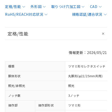
定格/性能
外形図
取りつけ穴加工図
CAD
RoHS/REACH対応状況
規格認証/適合状況
定格/性能
情報更新：2026/05/21
種類
ツマミ形セレクタスイッチ
胴体形状
丸胴形(φ22/25mm共用)
照光/非照光
照光
ノッチ数
3ノッチ
操作部
操作部形状
ツマミ形