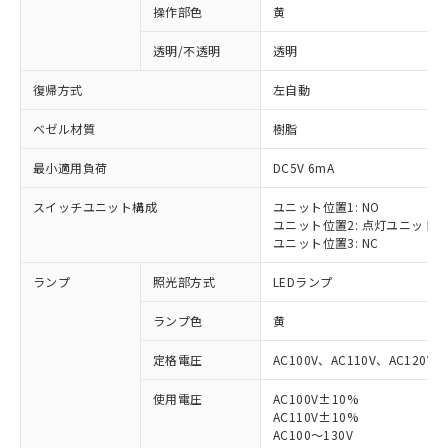
操作部色
黄
透明/不透明
透明
復帰方式
左自動
ベゼル材質
樹脂
最小適用負荷
DC5V 6mA
スイッチユニット構成
ユニット位置1: NO
ユニット位置2: 点灯ユニット
ユニット位置3: NC
ランプ
照光部方式
LEDランプ
ランプ色
黄
定格電圧
AC100V、AC110V、AC120V
使用電圧
AC100V±10%
AC110V±10%
AC100～130V