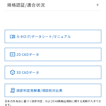
情報更新：2026/7/29
規格認証/適合状況
ログイン/会員登録
EU RoHS
注意事項・凡例
UL認証
CSA認証
CEマーキング
Yes
Yes
Yes
対応状況
対応予定月
※1
※2
ダウンロードデータをご利用いただく前に、以下を必ずお読
みください。
カタログ/データシート/マニュアル
対応済み
ソフトウェアの使用条件
LR型式承認
DNV型式承認
BV型式承認
KR型式承
（イギリス
（ノルウェー
（フランス
（韓国
船舶規格）
船舶規格）
船舶規格）
船舶規格
中国 RoHS
注意事項・凡例
2D CADデータ
No
No
No
No
中国 RoHS表
※1 ※2
3D CADデータ
この製品の規格認証/適合状況ページへ
Pb
Hg
Cd
Cr(VI)
その他の認証はこちらのページからご検索ください
該非判定見解書/項目別対比表
O
O
O
O
日本の外為法に基づく該非判定、およびEAR再輸出規制に関する見解が入手でき
ます。