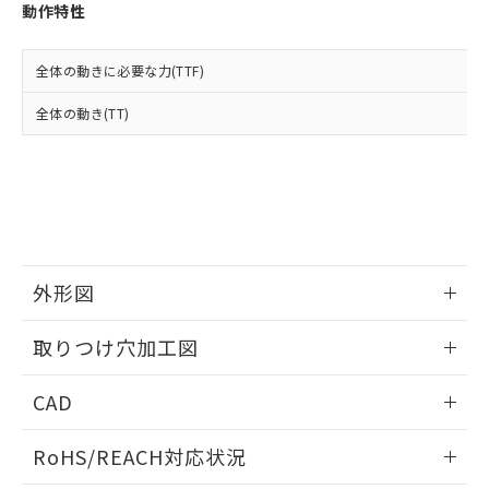
登録された部品リストについて、当社
動作特性
および当社の共同利用者が、当社の製
下記の非含有証明書をダウンロードするこ
品・サービスに関するお客様との取
とができます。
合意する
キャンセル
引・商談に必要な範囲で利用すること
全体の動きに必要な力(TTF)
をご了承ください。
EU RoHS指令（10物質）の非含有証明書
全体の動き(TT)
※当社の共同利用者とは、
"個人情報
51物質の非含有証明書（当社基準）
の共同利用に関して"
の「1.共同利
※本証明書は発行日時点で非含有を証明す
用者の範囲」に記載されている法人を
るもので、過去に遡って非含有を証明する
指します。
ものではありません。
また、RoHS指令のフタル酸エステル類４
物質の対応では、対応完了までの期間は出
荷製品に未対応品が混在することから備考
外形図
欄に対応日を記載しておりました。
既に当社にて対応品への在庫切替を完了
情報更新：2026/05/21
していることから、特段のことがない限
取りつけ穴加工図
り、2022年1月12日より割愛しておりま
す。
情報更新：2026/05/21
CAD
ログイン/会員登録いただくと、CADデータをダウンロー
RoHS/REACH対応状況
ドすることができます。