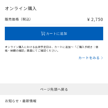
"対応済み"や非含有の記載がされた商品であっても、流通
在庫等で未対応品が混在する可能性があります。
オンライン購入
非含有品が必要な際は、弊社営業部門もしくは販売店へお
問い合わせください。
¥ 2,750
販売価格（税込）
この製品のRoHS/REACH対応状況ページへ
カートに追加
オンライン購入における出荷予定日は、カートに追加～「ご購入手続き：価
格・納期の確認」画面にてご確認ください。
カートをみる
ページ先頭へ戻る
お知らせ・最新情報