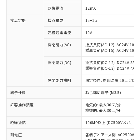
定格電流
12mA
接点定格
接点構成
1a+1b
※1 対応状況
定格通電電流
10A
対応済み：EU RoHS指令（10物質）の
非含有に対応した製品が提供可能な商品で
開閉能力(AC)
抵抗負荷(AC-12): AC24V 10A/A
す。
誘導負荷(AC-15): AC24V 10A/AC
対応予定：EU RoHS指令（10物質）の非含
ご利用条件
有に対応した製品に切り替える予定のある
開閉能力(DC)
抵抗負荷(DC-12): DC24V 8A/DC
商品です。
誘導負荷(DC-13): DC24V 4A/DC
対応予定なし：EU RoHS指令（10物質）の
以下の条件をお読みいただき、同意のうえ
開閉能力説明
測定条件: 周囲温度 20±2℃、
非含有に非対応の商品で、対応品を出す予
ご利用ください。
定はありません。
端子仕様
ねじ締め端子 (M3.5)
調査・確認中：EU RoHS指令（10物質）の
本サービスは、当社制御機器事業取扱
※1 中国RoHS○×表
非含有の対応状況を調査中または確認中の
商品の当社在庫状況および標準価格
許容操作頻度
電気的: 最大30回/分
商品です。
(税抜)を提供させていただくもので
機械的: 最大30回/分
「○」：最大均質材料含有率が中国RoHSの
非該当品：ライセンス料など無形物で、有
す。
基準値以下であることを示します。
害物質有無と関係のない商品です。
絶縁抵抗
100MΩ以上 (DC500Vメガ、
当社制御機器事業取扱商品の中には、
「×」：最大均質材料含有率が中国RoHSの
仕入先様の事情により、非含有部品として
本サービスの対象外となる商品もある
基準値を超えていることを示します。
いたものが、含有品と判明した場合などや
当社は、これら貴社製品のうち、外国
耐電圧
各端子とアース間: AC2500V 50/
ことをご了承ください。
「－」：未確認です。当社販売部門へお問
むを得ず変更することがあります。