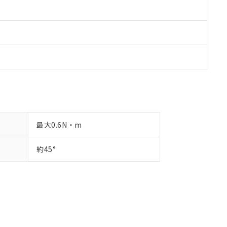
最大0.6N・m
約45°