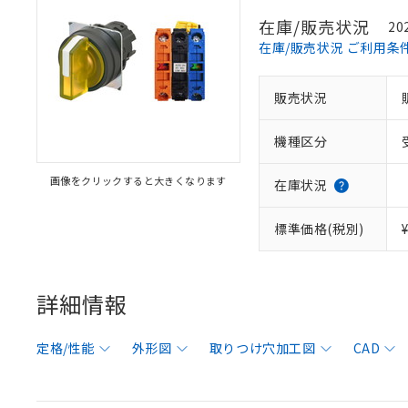
在庫/販売状況
20
在庫/販売状況 ご利用条
販売状況
機種区分
画像をクリックすると大きくなります
在庫状況
標準価格(税別)
詳細情報
定格/性能
外形図
取りつけ穴加工図
CAD