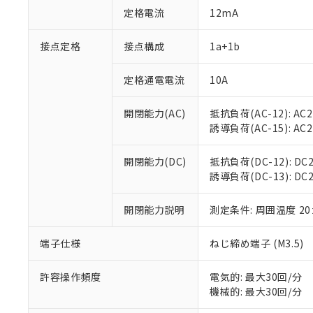
対応予定：EU R
定格電流
12mA
対応予定なし：EU
調査・確認中：EU
ご利用条件
接点定格
接点構成
1a+1b
非該当品：ライセ
※1 中国RoHS
仕入先様の事情に
があります。
定格通電電流
10A
以下の条件をお読
「○」：最大均質
「×」：最大均質
本サービスは
当社は、これ
*EU RoHS指令（10物
開閉能力(AC)
抵抗負荷(AC-12): AC24
「－」：未確認で
鉛(Pb) 1000ppm以下、
くものです。
う）を輸出ま
誘導負荷(AC-15): AC24V
記
説明
六価クロム(Cr(Ⅵ)) 1
当社制御機器
などの必要な
フタル酸ビス(2-エチルヘ
号
*中国RoHS10物質の基準値 
ル（DBP） 1000ppm
在庫状況およ
当社は規制貨
Pb(鉛) :1000ppm、 Hg
但し、RoHS指令で産
開閉能力(DC)
抵抗負荷(DC-12): DC24
のであり、閲
ます。
Cr(Ⅵ)(六価クロム) : 
フタル酸エステル類の４
誘導負荷(DC-13): DC24
○
一定数以
DBP(フタル酸ジブチル) :
い。
当社は貴社製
DEHP(フタル酸ビス(2-エ
正式な納期状
置等に一切使
当社販売員に
※2 対応予定月
開閉能力説明
測定条件: 周囲温度 2
△
一定数に
当社は、貴社
オムロン制御
また当社は、
※2 環境保護使
在庫状況およ
部品在庫の切り替
たしません。
端子仕様
ねじ締め端子 (M3.5)
－
在庫なし
す。
「ｅ」：有害物質
機器販売
マイパーツ機
「10」：通常の
許容操作頻度
電気的: 最大30回/分
ている必要が
味します。
機械的: 最大30回/分
空
受注生産
お客様が当ウ
※3 非含有証明
「－」：未確認で
白
が、当社の製