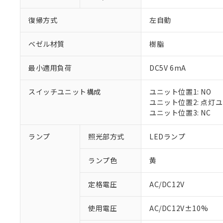
復帰方式
左自動
ベゼル材質
樹脂
最小適用負荷
DC5V 6mA
スイッチユニット構成
ユニット位置1: NO
ユニット位置2: 点灯
ユニット位置3: NC
ランプ
照光部方式
LEDランプ
ランプ色
黄
定格電圧
AC/DC12V
※1 対応状況
使用電圧
AC/DC12V±10%
対応済み：EU