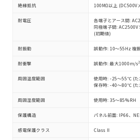
絶縁抵抗
100MΩ以上 (DC5
さい。
下記の非含有証明
※当社の共同
いる法人を指
EU RoHS指令（
耐電圧
各端子とアース間: AC250
51物質の非含有証
同極端子間: AC2500V
※本証明書は発行
(初期値)
また、RoHS指
混在することから
耐振動
誤動作: 10～55Hz 複
既に当社にて対応
り割愛しておりま
耐衝撃
誤動作: 最大1000m/s
周囲温度範囲
使用時: -25～55℃
保存時: -40～80℃
周囲湿度範囲
使用時: 35～85%RH
保護構造
パネル前面: IP66、NEM
感電保護クラス
Class II