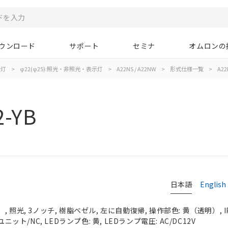
ウンロード
サポート
セミナ
オムロンの
示灯
>
φ22(φ25):照光・非照光・表示灯
>
A22NS / A22NW
>
形式仕様一覧
>
A22
2-YB
日本語
English
 照光, 3ノッチ, 樹脂ベゼル, 左に自動復帰, 操作部色: 黄（透明）, IP
ニット/NC, LEDランプ色: 黄, LEDランプ電圧: AC/DC12V