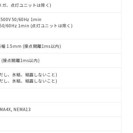
合意する
キャンセル
00Vメガ、点灯ユニットは除く)
書をダウンロードすることができます。
利用者とは、
"個人情報の共同利用に関して"
の「1.共同利用者の
します。
10物質）の非含有証明書
0V 50/60Hz 1min
明書（当社基準）
 50/60Hz 1min (点灯ユニットは除く)
日時点で非含有を証明するもので、過去に遡って非含有を証明するも
令のフタル酸エステル類４物質の対応では、対応完了までの期間は出
備考欄に対応日を記載しておりました。
振幅 1.5mm (接点開離1ms以内)
品への在庫切替を完了していることから、特段のことがない限り、20
す。
2
(接点開離1ms以内)
 (ただし、氷結、結露しないこと)
 (ただし、氷結、結露しないこと)
A4X, NEMA13