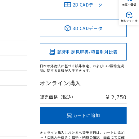
2D CADデータ
在庫・価格
無料テスト機
3D CADデータ
該非判定見解書/項目別対比表
日本の外為法に基づく該非判定、およびEAR再輸出規
制に関する見解が入手できます。
オンライン購入
¥ 2,750
販売価格（税込）
カートに追加
オンライン購入における出荷予定日は、カートに追加
～「ご購入手続き：価格・納期の確認」画面にてご確