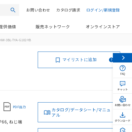
お問い合わせ
カタログ請求
ログイン/新規登録
検索
提供価値
販売ネットワーク
オンラインストア
NW-3BL-TYA-G102-YB
マイリストに追加
FAQ
チャット
お問い合わせ
PDF出力
カタログ/データシート/マニュ
アル
66, ねじ端
ダウンロード