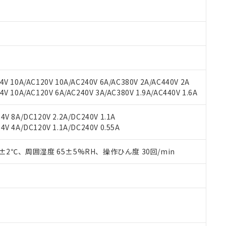
oHS指令（10物質）の非含有に対応した製品に切り替える予定のある
 RoHS指令（10物質）の非含有に非対応の商品で、対応品を出す予
 RoHS指令（10物質）の非含有の対応状況を調査中または確認中の
ンス料など無形物で、有害物質有無と関係のない商品です。
○×表
より、非含有部品としていたものが、含有品と判明した場合などやむ
みいただき、同意のうえご利用ください。
材料含有率が中国RoHSの基準値以下であることを示します。
材料含有率が中国RoHSの基準値を超えていることを示します。
、当社制御機器事業取扱商品の当社在庫状況および標準価格(税抜)
ら貴社製品のうち、外国為替および外国貿易法に定める商品（以下｢
質）：
V 10A/AC120V 10A/AC240V 6A/AC380V 2A/AC440V 2A
す。当社販売部門へお問い合わせください。
 水銀(Hg) 1000ppm以下、 カドミウム(Cd) 100ppm以下、
たは国外への提供する場合は、日本国政府の輸出許可(または役務取
 10A/AC120V 6A/AC240V 3A/AC380V 1.9A/AC440V 1.6A
000ppm以下、ポリ臭化ビフェニル類(PBB) 1000ppm以下、ポリ臭化ジフェニルエーテル類(P
事業取扱商品の中には、本サービスの対象外となる商品もあること
手続きをとります。
キシル) (DEHP)(別名：DOP) 1000ppm以下、フタル酸ブチルベンジル（BBP） 100
(GB/T26572)：
以下、フタル酸ジイソブチル (DIBP) 1000ppm以下
び標準価格照会結果は、記載している更新日時点での社内データに
物を破棄する場合は、完全に破砕するなど、違法に輸出されないよ
(水銀) : 1000ppm、 Cd(カドミウム) : 100ppm、
業用監視および制御機器に対する適用除外項目は除く。
V 8A/DC120V 2.2A/DC240V 1.1A
覧された時点での実際の在庫および標準価格とは異なる場合がある
1000ppm、 PBBs(ポリ臭化ビフェニル類) : 1000ppm、 PBDEs(ポリ臭化ジフェニルエーテル類
物質については閾値を超える意図的な使用がないことを確認しています。
V 4A/DC120V 1.1A/DC240V 0.55A
上の在庫あり
 1000ppm、 DIBP(フタル酸ジイソブチル) : 1000ppm、 BBP(フタル酸ブチルベンジル) :
品を、核兵器、ミサイル、化学兵器、生物兵器またはその他武器並
チルヘキシル)) : 1000ppm
況および標準価格はお客様のお取引先、またはお客様担当のオムロ
用いたしません。
ご相談ください。
0±2℃、周囲湿度 65±5%RH、操作ひん度 30回/min
は満たないが在庫あり
製品を第三者に販売する場合は、上記1、2および3の内容を当該第
機器販売店や当社販売拠点は「
販売ネットワーク
」をご確認くだ
販売先および販売に係わる関係者が違法に輸出するおそれがある場
用期限
び標準価格結果を当社の事前の承諾なく第三者に漏洩または開示し
え状況などにより、予定月が前後することがあります。
(最新の在庫状況については、お客様のお取引先、またはお客様担当
（10物質）のすべてが基準値以下であることを示します。
店・当社販売員にご確認ください)
能（部品リスト作成サービス）をご利用いただくには、I-Webメン
使用状況下において有害物質が外部に漏えいし、環境に深刻な影響を
あります。
機種、また在庫状況の情報を公開していない機種
ェブサイト上で当社にご登録された部品リストについて、当社およ
書ダウンロード
す。当社販売部門へお問い合わせください。
品・サービスに関するお客様との取引・商談に必要な範囲で利用す