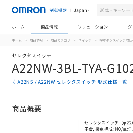
制御機器
Japan
ホーム
商品情報
ソリューション
ダ
ホーム
>
商品情報
>
商品カテゴリ
>
スイッチ
>
押ボタンスイッチ/表
セレクタスイッチ
A22NW-3BL-TYA-G10
A22NS / A22NW セレクタスイッチ 形式仕様一覧
商品概要
セレクタスイッチ（φ22）,
子台, 接点構成: NO/点灯ユ