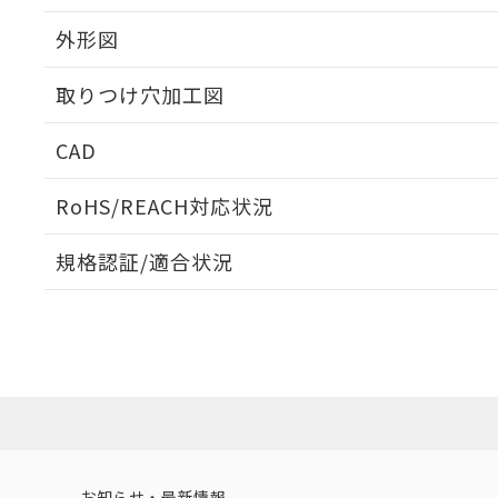
外形図
取りつけ穴加工図
CAD
ログイン/会員登録いただくと、CADデータをダウンロ
RoHS/REACH対応状況
規格認証/適合状況
EU RoHS
注意事項・凡例
UL認証
CSA認証
CEマーキング
ダウンロードデータをご利用いただく前に、以下を必ずお読
Yes
Yes
Yes
対応状況
対応予定月
※1
※2
ソフトウェアの使用条件
対応済み
LR型式承認
DNV型式承認
BV型式承認
KR
（イギリス
（ノルウェー
（フランス
（
お知らせ・最新情報