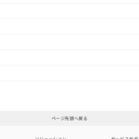
情報更新：2
情報更新：2
ードすることができます。
情報更新：
ログイン/会員登録
CCC認証
電波法
みください。
Yes
N/A
非含有証明書
※3
ページ先頭へ戻る
ダウンロードはこちら
型式承認
NK型式承認
ABS型式承認
韓国
（日本
（アメリカ
ソリューション
サービスサポ