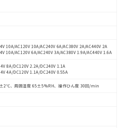
材料含有率が中国RoHSの基準値以下であることを示します。
材料含有率が中国RoHSの基準値を超えていることを示します。
、当社制御機器事業取扱商品の当社在庫状況および標準価格(税抜)
ら貴社製品のうち、外国為替および外国貿易法に定める商品（以下｢
質）：
す。当社販売部門へお問い合わせください。
 水銀(Hg) 1000ppm以下、 カドミウム(Cd) 100ppm以下、
たは国外への提供する場合は、日本国政府の輸出許可(または役務取
000ppm以下、ポリ臭化ビフェニル類(PBB) 1000ppm以下、ポリ臭化ジフェニルエーテル類(P
事業取扱商品の中には、本サービスの対象外となる商品もあること
手続きをとります。
キシル) (DEHP)(別名：DOP) 1000ppm以下、フタル酸ブチルベンジル（BBP） 100
(GB/T26572)：
以下、フタル酸ジイソブチル (DIBP) 1000ppm以下
び標準価格照会結果は、記載している更新日時点での社内データに
物を破棄する場合は、完全に破砕するなど、違法に輸出されないよ
(水銀) : 1000ppm、 Cd(カドミウム) : 100ppm、
業用監視および制御機器に対する適用除外項目は除く。
覧された時点での実際の在庫および標準価格とは異なる場合がある
1000ppm、 PBBs(ポリ臭化ビフェニル類) : 1000ppm、 PBDEs(ポリ臭化ジフェニルエーテル類
物質については閾値を超える意図的な使用がないことを確認しています。
上の在庫あり
 1000ppm、 DIBP(フタル酸ジイソブチル) : 1000ppm、 BBP(フタル酸ブチルベンジル) :
品を、核兵器、ミサイル、化学兵器、生物兵器またはその他武器並
チルヘキシル)) : 1000ppm
V 10A/AC120V 10A/AC240V 6A/AC380V 2A/AC440V 2A
況および標準価格はお客様のお取引先、またはお客様担当のオムロ
用いたしません。
 10A/AC120V 6A/AC240V 3A/AC380V 1.9A/AC440V 1.6A
ご相談ください。
は満たないが在庫あり
製品を第三者に販売する場合は、上記1、2および3の内容を当該第
機器販売店や当社販売拠点は「
販売ネットワーク
」をご確認くだ
販売先および販売に係わる関係者が違法に輸出するおそれがある場
用期限
び標準価格結果を当社の事前の承諾なく第三者に漏洩または開示し
え状況などにより、予定月が前後することがあります。
V 8A/DC120V 2.2A/DC240V 1.1A
(最新の在庫状況については、お客様のお取引先、またはお客様担当
V 4A/DC120V 1.1A/DC240V 0.55A
（10物質）のすべてが基準値以下であることを示します。
店・当社販売員にご確認ください)
能（部品リスト作成サービス）をご利用いただくには、I-Webメン
使用状況下において有害物質が外部に漏えいし、環境に深刻な影響を
あります。
0±2℃、周囲湿度 65±5%RH、操作ひん度 30回/min
機種、また在庫状況の情報を公開していない機種
ェブサイト上で当社にご登録された部品リストについて、当社およ
書ダウンロード
す。当社販売部門へお問い合わせください。
品・サービスに関するお客様との取引・商談に必要な範囲で利用す
合意する
キャンセル
書をダウンロードすることができます。
利用者とは、
"個人情報の共同利用に関して"
の「1.共同利用者の
します。
10物質）の非含有証明書
明書（当社基準）
日時点で非含有を証明するもので、過去に遡って非含有を証明するも