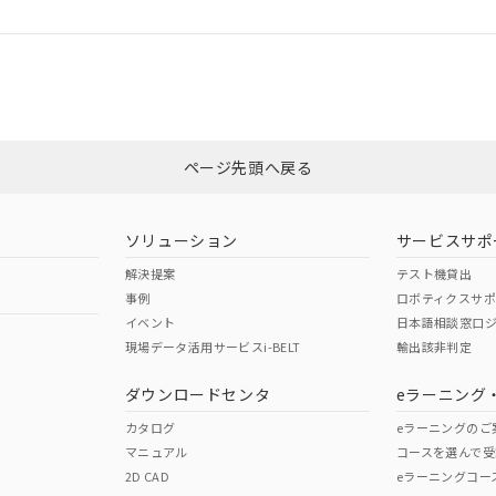
ログイン/会員登録
CCC認証
電波法
みください。
Yes
N/A
非含有証明書
※3
ページ先頭へ戻る
ダウンロードはこちら
型式承認
NK型式承認
ABS型式承認
韓国
（日本
（アメリカ
ソリューション
サービスサポ
舶規格）
船舶規格）
船舶規格）
解決提案
テスト機貸出
事例
ロボティクスサ
No
No
イベント
日本語相談窓口
現場データ活用サービスi-BELT
輸出該非判定
I)
PBBs
PBDEs
DBP
ダウンロードセンタ
eラーニング
この製品の規格認証/適合
その他の認証はこちらのページからご
カタログ
eラーニングのご
マニュアル
コースを選んで受
O
O
O
2D CAD
eラーニングコー