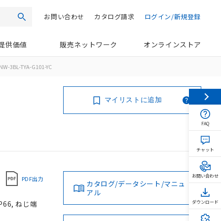
お問い合わせ
カタログ請求
ログイン/新規登録
検索
提供価値
販売ネットワーク
オンラインストア
NW-3BL-TYA-G101-YC
マイリストに追加
FAQ
チャット
お問い合わせ
PDF出力
カタログ/データシート/マニュ
アル
66, ねじ端
ダウンロード