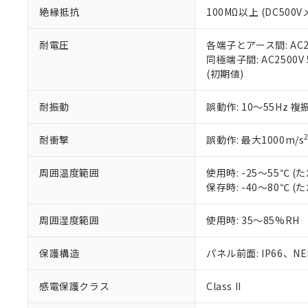
また、RoHS指
絶縁抵抗
100MΩ以上 (DC5
混在することから
既に当社にて対応
耐電圧
各端子とアース間: AC250
り割愛しておりま
同極端子間: AC2500V
(初期値)
耐振動
誤動作: 10～55Hz 複
耐衝撃
誤動作: 最大1000m/s
周囲温度範囲
使用時: -25～55℃
保存時: -40～80℃
周囲湿度範囲
使用時: 35～85%RH
保護構造
パネル前面: IP66、NEM
感電保護クラス
Class II