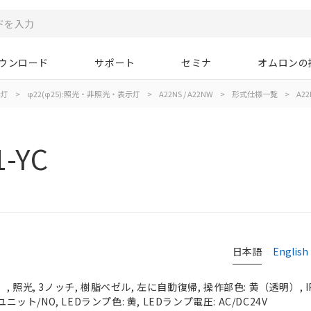
ウンロード
サポート
セミナ
オムロンの
示灯
>
φ22(φ25):照光・非照光・表示灯
>
A22NS / A22NW
>
形式仕様一覧
>
A22
1-YC
日本語
English
 照光, 3ノッチ, 樹脂ベゼル, 左に自動復帰, 操作部色: 黄（透明）, IP
ニット/NO, LEDランプ色: 黄, LEDランプ電圧: AC/DC24V