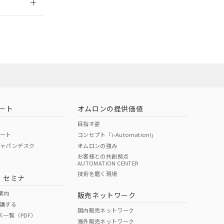
ート
オムロンの提供価値
目指す姿
ポート
コンセプト「i-Automation!」
ジャパンデスク
オムロンの強み
お客様との共創拠点
AUTOMATION CENTER
DIBP
BBP
DEHP
環境保護
技術を磨く現場
・セミナ
状況ページへ
使用期限
検索ください
案内
販売ネットワーク
講する
O
O
O
10
国内販売ネットワーク
ス一覧（PDF）
海外販売ネットワーク