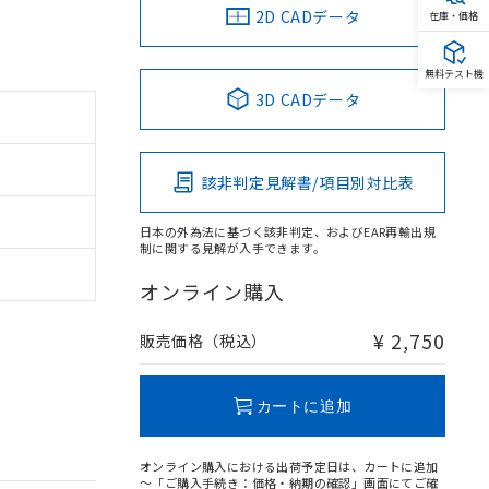
2D CADデータ
在庫・価格
無料テスト機
3D CADデータ
該非判定見解書/項目別対比表
日本の外為法に基づく該非判定、およびEAR再輸出規
制に関する見解が入手できます。
オンライン購入
¥ 2,750
販売価格（税込）
カートに追加
オンライン購入における出荷予定日は、カートに追加
～「ご購入手続き：価格・納期の確認」画面にてご確