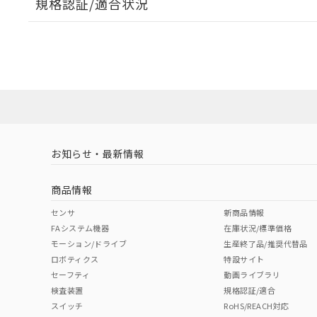
規格認証/適合状況
EU RoHS
注意事項・凡例
UL認証
CSA認証
CEマーキング
ダウンロードデータをご利用いただく前に、以下を必ずお読
Yes
Yes
Yes
対応状況
対応予定月
※1
※2
ソフトウェアの使用条件
対応済み
LR型式承認
DNV型式承認
BV型式承認
KR
（イギリス
（ノルウェー
（フランス
（
お知らせ・最新情報
中国 RoHS
注意事項・凡例
船舶規格）
船舶規格）
船舶規格）
船
商品情報
No
No
No
No
中国 RoHS表
※1 ※2
センサ
新商品情報
FAシステム機器
在庫状況/標準価格
Pb
Hg
Cd
Cr(V
モーション/ドライブ
生産終了品/推奨代替品
ロボティクス
特設サイト
セーフティ
動画ライブラリ
検査装置
規格認証/適合
X
O
O
O
スイッチ
RoHS/REACH対応