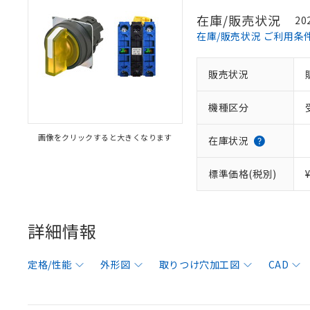
在庫/販売状況
20
在庫/販売状況 ご利用条
販売状況
機種区分
画像をクリックすると大きくなります
在庫状況
標準価格(税別)
詳細情報
定格/性能
外形図
取りつけ穴加工図
CAD