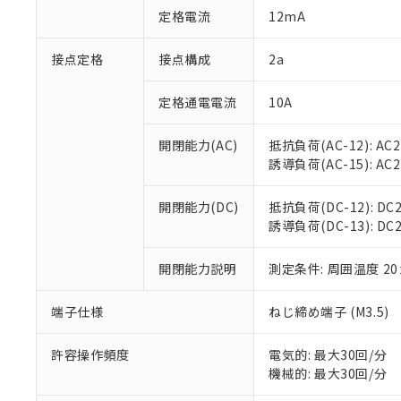
「○」：最大均質
定格電流
12mA
「×」：最大均質
本サービスは
当社は、これ
*EU RoHS指令（10物
「－」：未確認で
鉛(Pb) 1000ppm以下、
くものです。
う）を輸出ま
接点定格
接点構成
2a
記
説明
六価クロム(Cr(Ⅵ)) 1
当社制御機器
などの必要な
フタル酸ビス(2-エチルヘ
号
*中国RoHS10物質の基準値 
ル（DBP） 1000ppm
在庫状況およ
当社は規制貨
Pb(鉛) :1000ppm、 Hg
定格通電電流
10A
但し、RoHS指令で産
のであり、閲
ます。
Cr(Ⅵ)(六価クロム) : 
フタル酸エステル類の４
○
一定数以
DBP(フタル酸ジブチル) :
い。
当社は貴社製
DEHP(フタル酸ビス(2-エ
開閉能力(AC)
抵抗負荷(AC-12): AC24
正式な納期状
置等に一切使
誘導負荷(AC-15): AC24V
当社販売員に
※2 対応予定月
△
一定数に
当社は、貴社
オムロン制御
また当社は、
※2 環境保護使
在庫状況およ
部品在庫の切り替
たしません。
開閉能力(DC)
抵抗負荷(DC-12): DC24
－
在庫なし
す。
誘導負荷(DC-13): DC24
「ｅ」：有害物質
機器販売
マイパーツ機
「10」：通常の
ている必要が
味します。
開閉能力説明
測定条件: 周囲温度 2
空
受注生産
お客様が当ウ
※3 非含有証明
「－」：未確認で
白
が、当社の製
端子仕様
ねじ締め端子 (M3.5)
さい。
下記の非含有証明
※当社の共同
いる法人を指
許容操作頻度
電気的: 最大30回/分
EU RoHS指令（
機械的: 最大30回/分
51物質の非含有証
※本証明書は発行