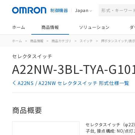
制御機器
Japan
ホーム
商品情報
ソリューション
ダ
ホーム
>
商品情報
>
商品カテゴリ
>
スイッチ
>
押ボタンスイッチ/表
セレクタスイッチ
A22NW-3BL-TYA-G10
A22NS / A22NW セレクタスイッチ 形式仕様一覧
商品概要
セレクタスイッチ（φ22）,
子台, 接点構成: NO/点灯ユ