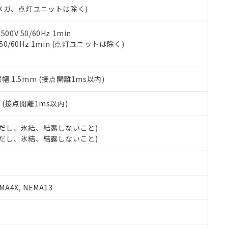
令のフタル酸エステル類４物質の対応では、対応完了までの期間は出
00Vメガ、点灯ユニットは除く)
備考欄に対応日を記載しておりました。
品への在庫切替を完了していることから、特段のことがない限り、20
0V 50/60Hz 1min
す。
 50/60Hz 1min (点灯ユニットは除く)
振幅 1.5mm (接点開離1ms以内)
2
(接点開離1ms以内)
 (ただし、氷結、結露しないこと)
 (ただし、氷結、結露しないこと)
A4X, NEMA13