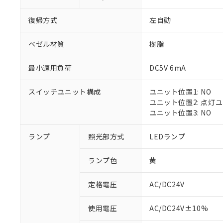
復帰方式
左自動
ベゼル材質
樹脂
最小適用負荷
DC5V 6mA
スイッチユニット構成
ユニット位置1: NO
ユニット位置2: 点灯
ユニット位置3: NO
※1 対応状況
ランプ
照光部方式
LEDランプ
対応済み：EU
ランプ色
黄
対応予定：EU R
対応予定なし：EU
定格電圧
AC/DC24V
調査・確認中：EU
ご利用条件
非該当品：ライセ
※1 中国RoHS
使用電圧
AC/DC24V±10%
仕入先様の事情に
があります。
以下の条件をお読