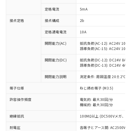
対応済み：EU RoHS指令（10物質）の
定格電流
5mA
非含有に対応した製品が提供可能な商品で
す。
接点定格
接点構成
2b
対応予定：EU RoHS指令（10物質）の非含
ご利用条件
有に対応した製品に切り替える予定のある
定格通電電流
10A
商品です。
対応予定なし：EU RoHS指令（10物質）の
開閉能力(AC)
抵抗負荷(AC-12): AC24V 10A/A
以下の条件をお読みいただき、同意のうえ
非含有に非対応の商品で、対応品を出す予
誘導負荷(AC-15): AC24V 10A/AC
ご利用ください。
定はありません。
調査・確認中：EU RoHS指令（10物質）の
開閉能力(DC)
抵抗負荷(DC-12): DC24V 8A/DC
本サービスは、当社制御機器事業取扱
※1 中国RoHS○×表
非含有の対応状況を調査中または確認中の
誘導負荷(DC-13): DC24V 4A/DC
商品の当社在庫状況および標準価格
商品です。
(税抜)を提供させていただくもので
「○」：最大均質材料含有率が中国RoHSの
開閉能力説明
測定条件: 周囲温度 20±2℃、
非該当品：ライセンス料など無形物で、有
す。
基準値以下であることを示します。
害物質有無と関係のない商品です。
当社制御機器事業取扱商品の中には、
端子仕様
ねじ締め端子 (M3.5)
「×」：最大均質材料含有率が中国RoHSの
仕入先様の事情により、非含有部品として
本サービスの対象外となる商品もある
基準値を超えていることを示します。
いたものが、含有品と判明した場合などや
当社は、これら貴社製品のうち、外国
ことをご了承ください。
許容操作頻度
電気的: 最大30回/分
「－」：未確認です。当社販売部門へお問
むを得ず変更することがあります。
為替および外国貿易法に定める商品
在庫状況および標準価格照会結果は、
機械的: 最大30回/分
い合わせください。
（以下｢規制貨物等」という）を輸出
記載している更新日時点での社内デー
*EU RoHS指令（10物質）：
または国外への提供する場合は、日本
絶縁抵抗
100MΩ以上 (DC500Vメガ、
記
タに基づき作成されるものであり、閲
説明
鉛(Pb) 1000ppm以下、 水銀(Hg) 1000ppm以下、 カド
*中国RoHS10物質の基準値 (GB/T26572)：
国政府の輸出許可(または役務取引許
号
覧された時点での実際の在庫および標
ミウム(Cd) 100ppm以下、
Pb(鉛) :1000ppm、 Hg(水銀) : 1000ppm、 Cd(カドミウ
可)を取得するなどの必要な手続きを
耐電圧
各端子とアース間: AC2500V 50/
六価クロム(Cr(Ⅵ)) 1000ppm以下、ポリ臭化ビフェニル
ム) : 100ppm、
準価格とは異なる場合があることをご