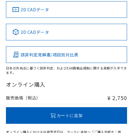
（イギリス
（ノルウェー
（フランス
（韓国
船舶規格）
船舶規格）
船舶規格）
船舶規格
中国 RoHS
注意事項・凡例
2D CADデータ
No
No
No
No
中国 RoHS表
※1 ※2
3D CADデータ
この製品の規格認証/適合状況ページへ
Pb
Hg
Cd
Cr(VI)
その他の認証はこちらのページからご検索ください
該非判定見解書/項目別対比表
X
O
O
O
日本の外為法に基づく該非判定、およびEAR再輸出規制に関する見解が入手でき
ます。
"対応済み"や非含有の記載がされた商品であっても、流通
在庫等で未対応品が混在する可能性があります。
オンライン購入
非含有品が必要な際は、弊社営業部門もしくは販売店へお
問い合わせください。
¥ 2,750
販売価格（税込）
この製品のRoHS/REACH対応状況ページへ
カートに追加
オンライン購入における出荷予定日は、カートに追加～「ご購入手続き：価