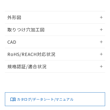
EU RoHS指令（10物質）の非含有証明書
※当社の共同利用者とは、
"個人情報
51物質の非含有証明書（当社基準）
の共同利用に関して"
の「1.共同利
※本証明書は発行日時点で非含有を証明す
用者の範囲」に記載されている法人を
るもので、過去に遡って非含有を証明する
外形図
指します。
ものではありません。
また、RoHS指令のフタル酸エステル類４
情報更新：2026/05/21
取りつけ穴加工図
物質の対応では、対応完了までの期間は出
荷製品に未対応品が混在することから備考
情報更新：2026/05/21
CAD
欄に対応日を記載しておりました。
既に当社にて対応品への在庫切替を完了
ログイン/会員登録いただくと、CADデータをダウンロー
していることから、特段のことがない限
RoHS/REACH対応状況
ドすることができます。
り、2022年1月12日より割愛しておりま
す。
情報更新：2026/7/29
規格認証/適合状況
ログイン/会員登録
EU RoHS
注意事項・凡例
UL認証
CSA認証
CEマーキング
Yes
Yes
Yes
対応状況
対応予定月
※1
※2
ダウンロードデータをご利用いただく前に、以下を必ずお読
みください。
カタログ/データシート/マニュアル
対応済み
ソフトウェアの使用条件
LR型式承認
DNV型式承認
BV型式承認
KR型式承