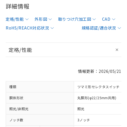
詳細情報
定格/性能
外形図
取りつけ穴加工図
CAD
RoHS/REACH対応状況
規格認証/適合状況
定格/性能
情報更新：2026/05/21
種類
ツマミ形セレクタスイッチ
胴体形状
丸胴形(φ22/25mm共用)
照光/非照光
照光
ノッチ数
3ノッチ