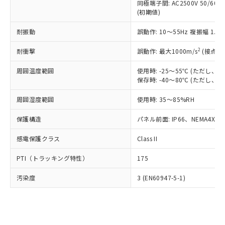
類(PBB) 1000ppm以下、ポリ臭化ジフェニルエーテル類
同極端子間: AC2500V 50/60
Cr(Ⅵ)(六価クロム) : 1000ppm、 PBBs(ポリ臭化ビフェ
とります。
了承ください。
(PBDE) 1000ppm以下、フタル酸ビス(2-エチルヘキシ
○
一定数以上の在庫あり
ニル類) : 1000ppm、 PBDEs(ポリ臭化ジフェニルエーテ
(初期値)
当社は規制貨物を破棄する場合は、完
ル) (DEHP)(別名：DOP) 1000ppm以下、フタル酸ブチ
正式な納期状況および標準価格はお客
ル類) : 1000ppm、
ルベンジル（BBP） 1000ppm以下、フタル酸ジブチル
全に破砕するなど、違法に輸出されな
DBP(フタル酸ジブチル) : 1000ppm、 DIBP(フタル酸ジ
様のお取引先、またはお客様担当のオ
耐振動
誤動作: 10～55Hz 複振幅 1.
（DBP） 1000ppm以下、フタル酸ジイソブチル
イソブチル) : 1000ppm、 BBP(フタル酸ブチルベンジ
△
一定数には満たないが在庫あり
いよう必要な手段を講じます。
ムロン制御機器販売店・当社販売員に
(DIBP) 1000ppm以下
ル) : 1000ppm、
当社は貴社製品を、核兵器、ミサイ
但し、RoHS指令で産業用監視および制御機器に対する
DEHP(フタル酸ビス(2-エチルヘキシル)) : 1000ppm
ご相談ください。
2
耐衝撃
誤動作: 最大1000m/s
(接点開
適用除外項目は除く。
ル、化学兵器、生物兵器またはその他
－
在庫なし(最新の在庫状況につ
オムロン制御機器販売店や当社販売拠
フタル酸エステル類の４物質については閾値を超える意
武器並びにこれらの製造装置等に一切
いては、お客様のお取引先、ま
図的な使用がないことを確認しています。
点は「
販売ネットワーク
」をご確認
周囲温度範囲
使用時: -25～55℃ (ただし
※2 環境保護使用期限
使用いたしません。
たはお客様担当のオムロン制御
保存時: -40～80℃ (ただし
ください。
当社は、貴社製品を第三者に販売する
機器販売店・当社販売員にご確
在庫状況および標準価格結果を当社の
※2 対応予定月
「ｅ」：有害物質（10物質）のすべてが基
場合は、上記1、2および3の内容を当
周囲湿度範囲
使用時: 35～85%RH
認ください)
事前の承諾なく第三者に漏洩または開
準値以下であることを示します。
該第三者に通知します。また当社は、
示しないようお願いします。
部品在庫の切り替え状況などにより、予定
「10」：通常の使用状況下において有害物
保護構造
パネル前面: IP66、NEMA4X, N
販売先および販売に係わる関係者が違
マイパーツ機能（部品リスト作成サー
空
受注生産機種、また在庫状況の
月が前後することがあります。
質が外部に漏えいし、環境に深刻な影響を
法に輸出するおそれがある場合は、取
ビス）をご利用いただくには、I-Web
白
情報を公開していない機種
感電保護クラス
Class II
及ぼさない年数を意味します。
り引きをいたしません。
メンバーズにご登録されている必要が
「－」：未確認です。当社販売部門へお問
あります。
PTI（トラッキング特性）
175
い合わせください。
お客様が当ウェブサイト上で当社にご
※3 非含有証明書ダウンロード
登録された部品リストについて、当社
汚染度
3 (EN60947-5-1)
および当社の共同利用者が、当社の製
下記の非含有証明書をダウンロードするこ
品・サービスに関するお客様との取
とができます。
合意する
キャンセル
引・商談に必要な範囲で利用すること
をご了承ください。