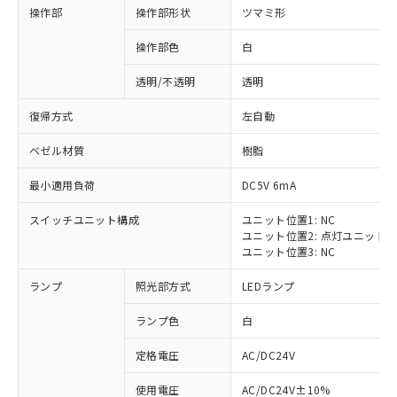
操作部
操作部形状
ツマミ形
操作部色
白
透明/不透明
透明
復帰方式
左自動
ベゼル材質
樹脂
最小適用負荷
DC5V 6mA
スイッチユニット構成
ユニット位置1: NC
ユニット位置2: 点灯ユニット
ユニット位置3: NC
ランプ
照光部方式
LEDランプ
ランプ色
白
定格電圧
AC/DC24V
※1 対応状況
使用電圧
AC/DC24V±10%