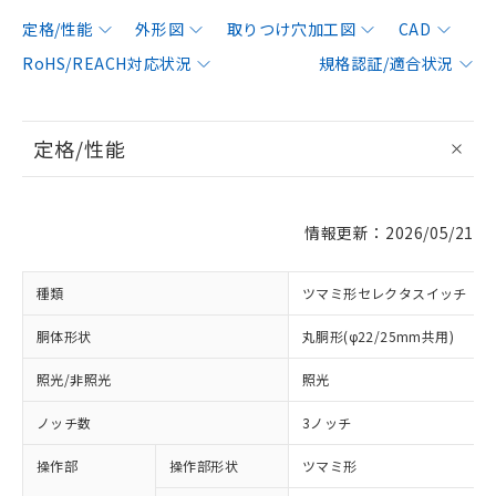
定格/性能
外形図
取りつけ穴加工図
CAD
RoHS/REACH対応状況
規格認証/適合状況
定格/性能
情報更新：2026/05/21
種類
ツマミ形セレクタスイッチ
胴体形状
丸胴形(φ22/25mm共用)
照光/非照光
照光
ノッチ数
3ノッチ
操作部
操作部形状
ツマミ形