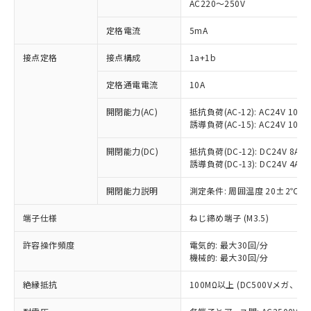
AC220～250V
定格電流
5mA
※1 対応状況
接点定格
接点構成
1a+1b
対応済み：EU RoHS指令（10物質）の
定格通電電流
10A
非含有に対応した製品が提供可能な商品で
開閉能力(AC)
抵抗負荷(AC-12): AC24V 10A/A
す。
誘導負荷(AC-15): AC24V 10A/AC
対応予定：EU RoHS指令（10物質）の非含
ご利用条件
有に対応した製品に切り替える予定のある
開閉能力(DC)
抵抗負荷(DC-12): DC24V 8A/DC
商品です。
誘導負荷(DC-13): DC24V 4A/DC
対応予定なし：EU RoHS指令（10物質）の
以下の条件をお読みいただき、同意のうえ
非含有に非対応の商品で、対応品を出す予
開閉能力説明
測定条件: 周囲温度 20±2℃、
ご利用ください。
定はありません。
調査・確認中：EU RoHS指令（10物質）の
端子仕様
ねじ締め端子 (M3.5)
本サービスは、当社制御機器事業取扱
※1 中国RoHS○×表
非含有の対応状況を調査中または確認中の
商品の当社在庫状況および標準価格
商品です。
許容操作頻度
電気的: 最大30回/分
(税抜)を提供させていただくもので
「○」：最大均質材料含有率が中国RoHSの
機械的: 最大30回/分
非該当品：ライセンス料など無形物で、有
す。
基準値以下であることを示します。
害物質有無と関係のない商品です。
当社制御機器事業取扱商品の中には、
絶縁抵抗
100MΩ以上 (DC500Vメガ、
「×」：最大均質材料含有率が中国RoHSの
仕入先様の事情により、非含有部品として
本サービスの対象外となる商品もある
基準値を超えていることを示します。
いたものが、含有品と判明した場合などや
当社は、これら貴社製品のうち、外国
ことをご了承ください。