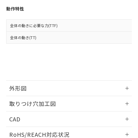
※3 非含有証明書ダウンロード
登録された部品リストについて、当社
動作特性
および当社の共同利用者が、当社の製
下記の非含有証明書をダウンロードするこ
品・サービスに関するお客様との取
とができます。
合意する
キャンセル
引・商談に必要な範囲で利用すること
全体の動きに必要な力(TTF)
をご了承ください。
EU RoHS指令（10物質）の非含有証明書
※当社の共同利用者とは、
"個人情報
全体の動き(TT)
51物質の非含有証明書（当社基準）
の共同利用に関して"
の「1.共同利
※本証明書は発行日時点で非含有を証明す
用者の範囲」に記載されている法人を
るもので、過去に遡って非含有を証明する
指します。
ものではありません。
また、RoHS指令のフタル酸エステル類４
物質の対応では、対応完了までの期間は出
荷製品に未対応品が混在することから備考
欄に対応日を記載しておりました。
外形図
既に当社にて対応品への在庫切替を完了
していることから、特段のことがない限
情報更新：2026/05/21
取りつけ穴加工図
り、2022年1月12日より割愛しておりま
す。
情報更新：2026/05/21
CAD
ログイン/会員登録いただくと、CADデータをダウンロー
RoHS/REACH対応状況
ドすることができます。