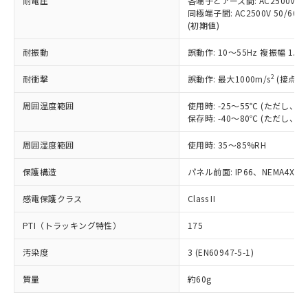
耐電圧
各端子とアース間: AC2500V 50/
「－」：未確認です。当社販売部門へお問
むを得ず変更することがあります。
為替および外国貿易法に定める商品
在庫状況および標準価格照会結果は、
同極端子間: AC2500V 50/60
い合わせください。
（以下｢規制貨物等」という）を輸出
(初期値)
記載している更新日時点での社内デー
*EU RoHS指令（10物質）：
または国外への提供する場合は、日本
記
タに基づき作成されるものであり、閲
説明
鉛(Pb) 1000ppm以下、 水銀(Hg) 1000ppm以下、 カド
*中国RoHS10物質の基準値 (GB/T26572)：
国政府の輸出許可(または役務取引許
耐振動
誤動作: 10～55Hz 複振幅 1.
号
覧された時点での実際の在庫および標
ミウム(Cd) 100ppm以下、
Pb(鉛) :1000ppm、 Hg(水銀) : 1000ppm、 Cd(カドミウ
可)を取得するなどの必要な手続きを
六価クロム(Cr(Ⅵ)) 1000ppm以下、ポリ臭化ビフェニル
ム) : 100ppm、
準価格とは異なる場合があることをご
類(PBB) 1000ppm以下、ポリ臭化ジフェニルエーテル類
2
Cr(Ⅵ)(六価クロム) : 1000ppm、 PBBs(ポリ臭化ビフェ
耐衝撃
誤動作: 最大1000m/s
(接点開
とります。
了承ください。
(PBDE) 1000ppm以下、フタル酸ビス(2-エチルヘキシ
○
一定数以上の在庫あり
ニル類) : 1000ppm、 PBDEs(ポリ臭化ジフェニルエーテ
当社は規制貨物を破棄する場合は、完
ル) (DEHP)(別名：DOP) 1000ppm以下、フタル酸ブチ
正式な納期状況および標準価格はお客
ル類) : 1000ppm、
周囲温度範囲
使用時: -25～55℃ (ただし
ルベンジル（BBP） 1000ppm以下、フタル酸ジブチル
全に破砕するなど、違法に輸出されな
DBP(フタル酸ジブチル) : 1000ppm、 DIBP(フタル酸ジ
様のお取引先、またはお客様担当のオ
（DBP） 1000ppm以下、フタル酸ジイソブチル
保存時: -40～80℃ (ただし
イソブチル) : 1000ppm、 BBP(フタル酸ブチルベンジ
△
一定数には満たないが在庫あり
いよう必要な手段を講じます。
ムロン制御機器販売店・当社販売員に
(DIBP) 1000ppm以下
ル) : 1000ppm、
当社は貴社製品を、核兵器、ミサイ
但し、RoHS指令で産業用監視および制御機器に対する
DEHP(フタル酸ビス(2-エチルヘキシル)) : 1000ppm
ご相談ください。
周囲湿度範囲
使用時: 35～85%RH
適用除外項目は除く。
ル、化学兵器、生物兵器またはその他
－
在庫なし(最新の在庫状況につ
オムロン制御機器販売店や当社販売拠
フタル酸エステル類の４物質については閾値を超える意
武器並びにこれらの製造装置等に一切
いては、お客様のお取引先、ま
図的な使用がないことを確認しています。
点は「
販売ネットワーク
」をご確認
保護構造
パネル前面: IP66、NEMA4X, N
※2 環境保護使用期限
使用いたしません。
たはお客様担当のオムロン制御
ください。
当社は、貴社製品を第三者に販売する
機器販売店・当社販売員にご確
感電保護クラス
Class II
在庫状況および標準価格結果を当社の
※2 対応予定月
「ｅ」：有害物質（10物質）のすべてが基
場合は、上記1、2および3の内容を当
認ください)
事前の承諾なく第三者に漏洩または開
準値以下であることを示します。
該第三者に通知します。また当社は、
PTI（トラッキング特性）
175
示しないようお願いします。
部品在庫の切り替え状況などにより、予定
「10」：通常の使用状況下において有害物
販売先および販売に係わる関係者が違
マイパーツ機能（部品リスト作成サー
空
受注生産機種、また在庫状況の
月が前後することがあります。
質が外部に漏えいし、環境に深刻な影響を
汚染度
3 (EN60947-5-1)
法に輸出するおそれがある場合は、取
ビス）をご利用いただくには、I-Web
白
情報を公開していない機種
及ぼさない年数を意味します。
り引きをいたしません。
メンバーズにご登録されている必要が
質量
約60g
「－」：未確認です。当社販売部門へお問
あります。
い合わせください。
お客様が当ウェブサイト上で当社にご