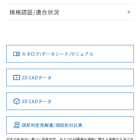
情報更新：2026/7/29
規格認証/適合状況
ログイン/会員登録
EU RoHS
注意事項・凡例
UL認証
CSA認証
CEマーキング
Yes
Yes
Yes
対応状況
対応予定月
※1
※2
ダウンロードデータをご利用いただく前に、以下を必ずお読
みください。
カタログ/データシート/マニュアル
対応済み
ソフトウェアの使用条件
LR型式承認
DNV型式承認
BV型式承認
KR型式承
（イギリス
（ノルウェー
（フランス
（韓国
船舶規格）
船舶規格）
船舶規格）
船舶規格
中国 RoHS
注意事項・凡例
2D CADデータ
No
No
No
No
中国 RoHS表
※1 ※2
3D CADデータ
この製品の規格認証/適合状況ページへ
Pb
Hg
Cd
Cr(VI)
その他の認証はこちらのページからご検索ください
該非判定見解書/項目別対比表
O
O
O
O
日本の外為法に基づく該非判定、およびEAR再輸出規制に関する見解が入手でき