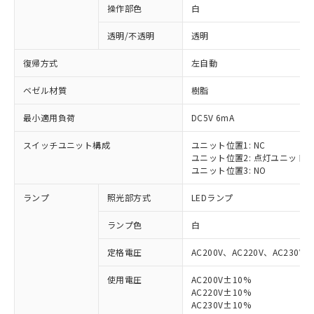
操作部色
白
透明/不透明
透明
復帰方式
左自動
ベゼル材質
樹脂
最小適用負荷
DC5V 6mA
スイッチユニット構成
ユニット位置1: NC
ユニット位置2: 点灯ユニット
ユニット位置3: NO
ランプ
照光部方式
LEDランプ
ランプ色
白
定格電圧
AC200V、AC220V、AC230V、
使用電圧
AC200V±10%
AC220V±10%
AC230V±10%