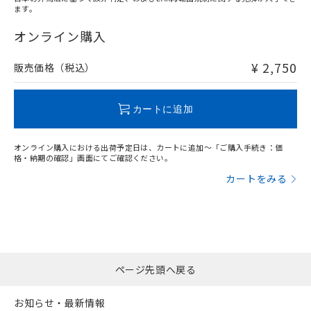
ます。
"対応済み"や非含有の記載がされた商品であっても、流通
在庫等で未対応品が混在する可能性があります。
オンライン購入
非含有品が必要な際は、弊社営業部門もしくは販売店へお
問い合わせください。
¥ 2,750
販売価格（税込）
この製品のRoHS/REACH対応状況ページへ
カートに追加
オンライン購入における出荷予定日は、カートに追加～「ご購入手続き：価
格・納期の確認」画面にてご確認ください。
カートをみる
ページ先頭へ戻る
お知らせ・最新情報