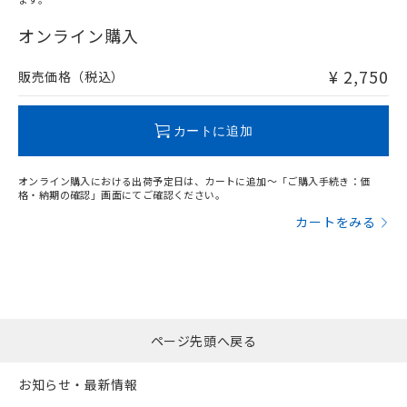
"対応済み"や非含有の記載がされた商品であっても、流通
在庫等で未対応品が混在する可能性があります。
オンライン購入
非含有品が必要な際は、弊社営業部門もしくは販売店へお
問い合わせください。
¥ 2,750
販売価格（税込）
この製品のRoHS/REACH対応状況ページへ
カートに追加
オンライン購入における出荷予定日は、カートに追加～「ご購入手続き：価
格・納期の確認」画面にてご確認ください。
カートをみる
ページ先頭へ戻る
お知らせ・最新情報