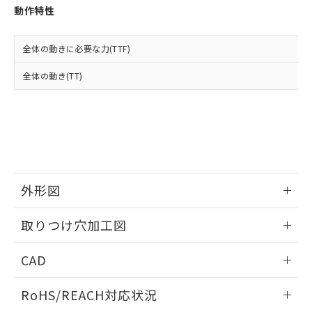
登録された部品リストについて、当社
動作特性
および当社の共同利用者が、当社の製
下記の非含有証明書をダウンロードするこ
品・サービスに関するお客様との取
とができます。
合意する
キャンセル
引・商談に必要な範囲で利用すること
全体の動きに必要な力(TTF)
をご了承ください。
EU RoHS指令（10物質）の非含有証明書
全体の動き(TT)
※当社の共同利用者とは、
"個人情報
51物質の非含有証明書（当社基準）
の共同利用に関して"
の「1.共同利
※本証明書は発行日時点で非含有を証明す
用者の範囲」に記載されている法人を
るもので、過去に遡って非含有を証明する
指します。
ものではありません。
また、RoHS指令のフタル酸エステル類４
物質の対応では、対応完了までの期間は出
荷製品に未対応品が混在することから備考
外形図
欄に対応日を記載しておりました。
既に当社にて対応品への在庫切替を完了
情報更新：2026/05/21
していることから、特段のことがない限
取りつけ穴加工図
り、2022年1月12日より割愛しておりま
す。
情報更新：2026/05/21
CAD
ログイン/会員登録いただくと、CADデータをダウンロー
RoHS/REACH対応状況
ドすることができます。