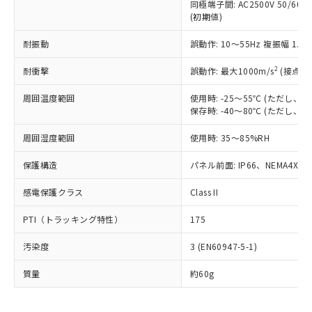
むを得ず変更することがあります。
為替および外国貿易法に定める商品
同極端子間: AC2500V 50/60
在庫状況および標準価格照会結果は、
い合わせください。
(初期値)
（以下｢規制貨物等」という）を輸出
記載している更新日時点での社内デー
*EU RoHS指令（10物質）：
または国外への提供する場合は、日本
記
タに基づき作成されるものであり、閲
説明
鉛(Pb) 1000ppm以下、 水銀(Hg) 1000ppm以下、 カド
耐振動
*中国RoHS10物質の基準値 (GB/T26572)：
誤動作: 10～55Hz 複振幅 1.
国政府の輸出許可(または役務取引許
号
覧された時点での実際の在庫および標
ミウム(Cd) 100ppm以下、
Pb(鉛) :1000ppm、 Hg(水銀) : 1000ppm、 Cd(カドミウ
可)を取得するなどの必要な手続きを
六価クロム(Cr(Ⅵ)) 1000ppm以下、ポリ臭化ビフェニル
ム) : 100ppm、
準価格とは異なる場合があることをご
2
耐衝撃
誤動作: 最大1000m/s
(接点開
類(PBB) 1000ppm以下、ポリ臭化ジフェニルエーテル類
Cr(Ⅵ)(六価クロム) : 1000ppm、 PBBs(ポリ臭化ビフェ
とります。
了承ください。
(PBDE) 1000ppm以下、フタル酸ビス(2-エチルヘキシ
○
一定数以上の在庫あり
ニル類) : 1000ppm、 PBDEs(ポリ臭化ジフェニルエーテ
当社は規制貨物を破棄する場合は、完
ル) (DEHP)(別名：DOP) 1000ppm以下、フタル酸ブチ
正式な納期状況および標準価格はお客
ル類) : 1000ppm、
周囲温度範囲
使用時: -25～55℃ (ただし
ルベンジル（BBP） 1000ppm以下、フタル酸ジブチル
全に破砕するなど、違法に輸出されな
DBP(フタル酸ジブチル) : 1000ppm、 DIBP(フタル酸ジ
様のお取引先、またはお客様担当のオ
保存時: -40～80℃ (ただし
（DBP） 1000ppm以下、フタル酸ジイソブチル
イソブチル) : 1000ppm、 BBP(フタル酸ブチルベンジ
△
一定数には満たないが在庫あり
いよう必要な手段を講じます。
ムロン制御機器販売店・当社販売員に
(DIBP) 1000ppm以下
ル) : 1000ppm、
当社は貴社製品を、核兵器、ミサイ
但し、RoHS指令で産業用監視および制御機器に対する
周囲湿度範囲
DEHP(フタル酸ビス(2-エチルヘキシル)) : 1000ppm
使用時: 35～85%RH
ご相談ください。
適用除外項目は除く。
ル、化学兵器、生物兵器またはその他
－
在庫なし(最新の在庫状況につ
オムロン制御機器販売店や当社販売拠
フタル酸エステル類の４物質については閾値を超える意
武器並びにこれらの製造装置等に一切
保護構造
パネル前面: IP66、NEMA4X, N
いては、お客様のお取引先、ま
図的な使用がないことを確認しています。
点は「
販売ネットワーク
」をご確認
※2 環境保護使用期限
使用いたしません。
たはお客様担当のオムロン制御
ください。
感電保護クラス
Class II
当社は、貴社製品を第三者に販売する
機器販売店・当社販売員にご確
在庫状況および標準価格結果を当社の
※2 対応予定月
「ｅ」：有害物質（10物質）のすべてが基
場合は、上記1、2および3の内容を当
認ください)
事前の承諾なく第三者に漏洩または開
PTI（トラッキング特性）
175
準値以下であることを示します。
該第三者に通知します。また当社は、
示しないようお願いします。
部品在庫の切り替え状況などにより、予定
「10」：通常の使用状況下において有害物
販売先および販売に係わる関係者が違
マイパーツ機能（部品リスト作成サー
空
受注生産機種、また在庫状況の
汚染度
3 (EN60947-5-1)
月が前後することがあります。
質が外部に漏えいし、環境に深刻な影響を
法に輸出するおそれがある場合は、取
ビス）をご利用いただくには、I-Web
白
情報を公開していない機種
及ぼさない年数を意味します。
り引きをいたしません。
メンバーズにご登録されている必要が
質量
約60g
「－」：未確認です。当社販売部門へお問
あります。
い合わせください。
お客様が当ウェブサイト上で当社にご
※3 非含有証明書ダウンロード