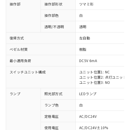
操作部
操作部形状
ツマミ形
操作部色
白
透明/不透明
透明
復帰方式
左自動
ベゼル材質
樹脂
最小適用負荷
DC5V 6mA
スイッチユニット構成
ユニット位置1: NC
ユニット位置2: 点灯ユニット
ユニット位置3: NO
ランプ
照光部方式
LEDランプ
ランプ色
白
定格電圧
AC/DC24V
使用電圧
AC/DC24V±10%