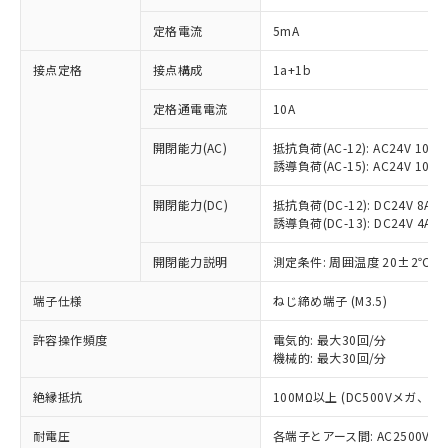
定格電流
5mA
※1 対応状況
接点定格
接点構成
1a+1b
定格通電電流
10A
対応済み：EU RoHS指令（10物質）の
非含有に対応した製品が提供可能な商品で
開閉能力(AC)
抵抗負荷(AC-12): AC24V 10A/A
す。
誘導負荷(AC-15): AC24V 10A/AC
対応予定：EU RoHS指令（10物質）の非含
ご利用条件
有に対応した製品に切り替える予定のある
開閉能力(DC)
抵抗負荷(DC-12): DC24V 8A/DC
商品です。
誘導負荷(DC-13): DC24V 4A/DC
対応予定なし：EU RoHS指令（10物質）の
以下の条件をお読みいただき、同意のうえ
非含有に非対応の商品で、対応品を出す予
開閉能力説明
測定条件: 周囲温度 20±2℃、
ご利用ください。
定はありません。
端子仕様
ねじ締め端子 (M3.5)
調査・確認中：EU RoHS指令（10物質）の
本サービスは、当社制御機器事業取扱
※1 中国RoHS○×表
非含有の対応状況を調査中または確認中の
商品の当社在庫状況および標準価格
許容操作頻度
電気的: 最大30回/分
商品です。
(税抜)を提供させていただくもので
機械的: 最大30回/分
「○」：最大均質材料含有率が中国RoHSの
非該当品：ライセンス料など無形物で、有
す。
基準値以下であることを示します。
害物質有無と関係のない商品です。
当社制御機器事業取扱商品の中には、
絶縁抵抗
100MΩ以上 (DC500Vメガ、
「×」：最大均質材料含有率が中国RoHSの
仕入先様の事情により、非含有部品として
本サービスの対象外となる商品もある
基準値を超えていることを示します。
いたものが、含有品と判明した場合などや
当社は、これら貴社製品のうち、外国
耐電圧
各端子とアース間: AC2500V 50/
ことをご了承ください。
「－」：未確認です。当社販売部門へお問