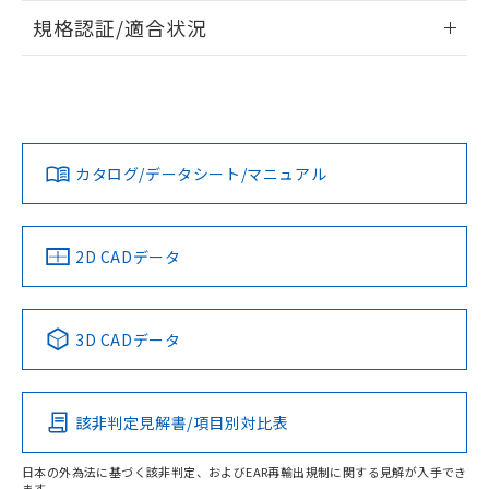
情報更新：2026/7/29
規格認証/適合状況
ログイン/会員登録
EU RoHS
注意事項・凡例
UL認証
CSA認証
CEマーキング
Yes
Yes
Yes
対応状況
対応予定月
※1
※2
ダウンロードデータをご利用いただく前に、以下を必ずお読
みください。
カタログ/データシート/マニュアル
対応済み
ソフトウェアの使用条件
LR型式承認
DNV型式承認
BV型式承認
KR型式承
（イギリス
（ノルウェー
（フランス
（韓国
船舶規格）
船舶規格）
船舶規格）
船舶規格
中国 RoHS
注意事項・凡例
2D CADデータ
No
No
No
No
中国 RoHS表
※1 ※2
3D CADデータ
この製品の規格認証/適合状況ページへ
Pb
Hg
Cd
Cr(VI)
その他の認証はこちらのページからご検索ください
該非判定見解書/項目別対比表
X
O
O
O
日本の外為法に基づく該非判定、およびEAR再輸出規制に関する見解が入手でき
ます。