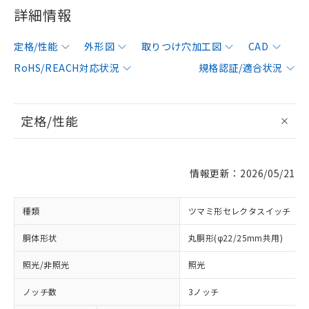
詳細情報
定格/性能
外形図
取りつけ穴加工図
CAD
RoHS/REACH対応状況
規格認証/適合状況
定格/性能
情報更新：2026/05/21
種類
ツマミ形セレクタスイッチ
胴体形状
丸胴形(φ22/25mm共用)
照光/非照光
照光
ノッチ数
3ノッチ