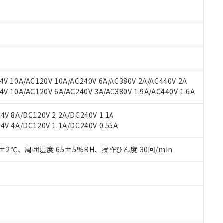
材料含有率が中国RoHSの基準値以下であることを示します。
材料含有率が中国RoHSの基準値を超えていることを示します。
、当社制御機器事業取扱商品の当社在庫状況および標準価格(税抜)
ら貴社製品のうち、外国為替および外国貿易法に定める商品（以下｢
質）：
す。当社販売部門へお問い合わせください。
 水銀(Hg) 1000ppm以下、 カドミウム(Cd) 100ppm以下、
たは国外への提供する場合は、日本国政府の輸出許可(または役務取
000ppm以下、ポリ臭化ビフェニル類(PBB) 1000ppm以下、ポリ臭化ジフェニルエーテル類(P
事業取扱商品の中には、本サービスの対象外となる商品もあること
手続きをとります。
キシル) (DEHP)(別名：DOP) 1000ppm以下、フタル酸ブチルベンジル（BBP） 100
(GB/T26572)：
以下、フタル酸ジイソブチル (DIBP) 1000ppm以下
び標準価格照会結果は、記載している更新日時点での社内データに
物を破棄する場合は、完全に破砕するなど、違法に輸出されないよ
(水銀) : 1000ppm、 Cd(カドミウム) : 100ppm、
業用監視および制御機器に対する適用除外項目は除く。
覧された時点での実際の在庫および標準価格とは異なる場合がある
1000ppm、 PBBs(ポリ臭化ビフェニル類) : 1000ppm、 PBDEs(ポリ臭化ジフェニルエーテル類
物質については閾値を超える意図的な使用がないことを確認しています。
上の在庫あり
 1000ppm、 DIBP(フタル酸ジイソブチル) : 1000ppm、 BBP(フタル酸ブチルベンジル) :
品を、核兵器、ミサイル、化学兵器、生物兵器またはその他武器並
チルヘキシル)) : 1000ppm
V 10A/AC120V 10A/AC240V 6A/AC380V 2A/AC440V 2A
況および標準価格はお客様のお取引先、またはお客様担当のオムロ
用いたしません。
 10A/AC120V 6A/AC240V 3A/AC380V 1.9A/AC440V 1.6A
ご相談ください。
は満たないが在庫あり
製品を第三者に販売する場合は、上記1、2および3の内容を当該第
機器販売店や当社販売拠点は「
販売ネットワーク
」をご確認くだ
販売先および販売に係わる関係者が違法に輸出するおそれがある場
用期限
び標準価格結果を当社の事前の承諾なく第三者に漏洩または開示し
え状況などにより、予定月が前後することがあります。
V 8A/DC120V 2.2A/DC240V 1.1A
(最新の在庫状況については、お客様のお取引先、またはお客様担当
V 4A/DC120V 1.1A/DC240V 0.55A
（10物質）のすべてが基準値以下であることを示します。
店・当社販売員にご確認ください)
能（部品リスト作成サービス）をご利用いただくには、I-Webメン
使用状況下において有害物質が外部に漏えいし、環境に深刻な影響を
あります。
0±2℃、周囲湿度 65±5%RH、操作ひん度 30回/min
機種、また在庫状況の情報を公開していない機種
ェブサイト上で当社にご登録された部品リストについて、当社およ
書ダウンロード
す。当社販売部門へお問い合わせください。
品・サービスに関するお客様との取引・商談に必要な範囲で利用す
合意する
キャンセル
書をダウンロードすることができます。
利用者とは、
"個人情報の共同利用に関して"
の「1.共同利用者の
します。
10物質）の非含有証明書
明書（当社基準）
日時点で非含有を証明するもので、過去に遡って非含有を証明するも