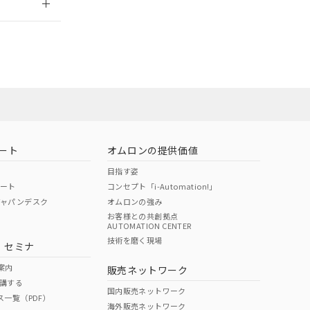
ート
オムロンの提供価値
目指す姿
ポート
コンセプト「i-Automation!」
ジャパンデスク
オムロンの強み
お客様との共創拠点
AUTOMATION CENTER
DIBP
BBP
DEHP
環境保護
技術を磨く現場
・セミナ
状況ページへ
使用期限
検索ください
案内
販売ネットワーク
講する
O
O
O
10
国内販売ネットワーク
ス一覧（PDF）
海外販売ネットワーク