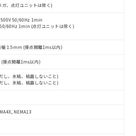
令のフタル酸エステル類４物質の対応では、対応完了までの期間は出
00Vメガ、点灯ユニットは除く)
備考欄に対応日を記載しておりました。
品への在庫切替を完了していることから、特段のことがない限り、20
0V 50/60Hz 1min
す。
 50/60Hz 1min (点灯ユニットは除く)
振幅 1.5mm (接点開離1ms以内)
2
(接点開離1ms以内)
 (ただし、氷結、結露しないこと)
 (ただし、氷結、結露しないこと)
A4X, NEMA13