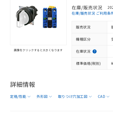
在庫/販売状況
20
在庫/販売状況 ご利用条
販売状況
機種区分
画像をクリックすると大きくなります
在庫状況
標準価格(税別)
詳細情報
定格/性能
外形図
取りつけ穴加工図
CAD