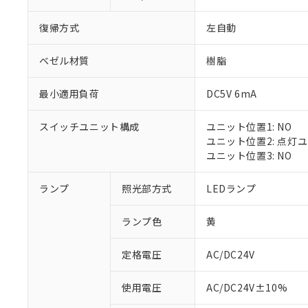
復帰方式
左自動
ベゼル材質
樹脂
最小適用負荷
DC5V 6mA
スイッチユニット構成
ユニット位置1: NO
ユニット位置2: 点灯
ユニット位置3: NO
※1 対応状況
ランプ
照光部方式
LEDランプ
対応済み：EU
ランプ色
黄
対応予定：EU R
対応予定なし：EU
定格電圧
AC/DC24V
調査・確認中：EU
ご利用条件
非該当品：ライセ
※1 中国RoHS
使用電圧
AC/DC24V±10%
仕入先様の事情に
があります。
以下の条件をお読