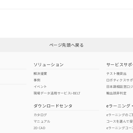
ログイン/会員登録
CCC認証
電波法
みください。
Yes
N/A
非含有証明書
※3
ページ先頭へ戻る
ダウンロードはこちら
型式承認
NK型式承認
ABS型式承認
韓国
（日本
（アメリカ
ソリューション
サービスサポ
舶規格）
船舶規格）
船舶規格）
解決提案
テスト機貸出
事例
ロボティクスサ
No
No
イベント
日本語相談窓口
現場データ活用サービスi-BELT
輸出該非判定
I)
PBBs
PBDEs
DBP
ダウンロードセンタ
eラーニング
この製品の規格認証/適合
その他の認証はこちらのページからご
カタログ
eラーニングのご
マニュアル
コースを選んで受
O
O
O
2D CAD
eラーニングコー