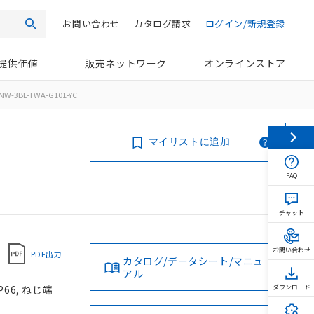
お問い合わせ
カタログ請求
ログイン/新規登録
検索
提供価値
販売ネットワーク
オンラインストア
NW-3BL-TWA-G101-YC
マイリストに追加
FAQ
チャット
お問い合わせ
PDF出力
カタログ/データシート/マニュ
アル
66, ねじ端
ダウンロード