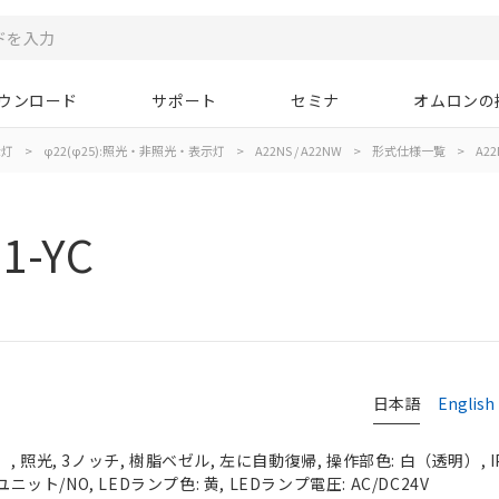
ウンロード
サポート
セミナ
オムロンの
示灯
>
φ22(φ25):照光・非照光・表示灯
>
A22NS / A22NW
>
形式仕様一覧
>
A22
1-YC
日本語
English
 照光, 3ノッチ, 樹脂ベゼル, 左に自動復帰, 操作部色: 白（透明）, IP
ニット/NO, LEDランプ色: 黄, LEDランプ電圧: AC/DC24V