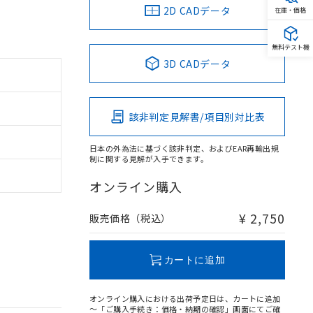
2D CADデータ
在庫・価格
無料テスト機
3D CADデータ
該非判定見解書/項目別対比表
日本の外為法に基づく該非判定、およびEAR再輸出規
制に関する見解が入手できます。
オンライン購入
¥ 2,750
販売価格（税込）
カートに追加
オンライン購入における出荷予定日は、カートに追加
～「ご購入手続き：価格・納期の確認」画面にてご確