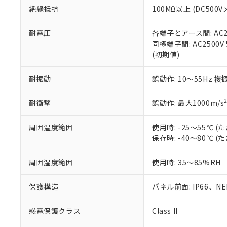
また、RoHS指
絶縁抵抗
100MΩ以上 (DC5
混在することから
既に当社にて対応
耐電圧
各端子とアース間: AC250
り割愛しておりま
同極端子間: AC2500V
(初期値)
耐振動
誤動作: 10～55Hz 複
耐衝撃
誤動作: 最大1000m/s
周囲温度範囲
使用時: -25～55℃
保存時: -40～80℃
周囲湿度範囲
使用時: 35～85%RH
保護構造
パネル前面: IP66、NEM
感電保護クラス
Class II