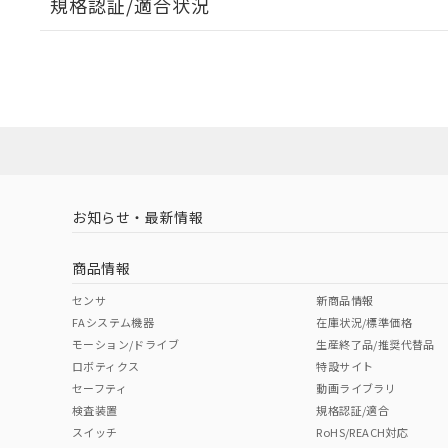
規格認証/適合状況
EU RoHS
注意事項・凡例
UL認証
CSA認証
CEマーキング
ダウンロードデータをご利用いただく前に、以下を必ずお読
Yes
Yes
Yes
対応状況
対応予定月
※1
※2
ソフトウェアの使用条件
対応済み
LR型式承認
DNV型式承認
BV型式承認
KR
（イギリス
（ノルウェー
（フランス
（
お知らせ・最新情報
中国 RoHS
注意事項・凡例
船舶規格）
船舶規格）
船舶規格）
船
商品情報
No
No
No
No
中国 RoHS表
※1 ※2
センサ
新商品情報
FAシステム機器
在庫状況/標準価格
Pb
Hg
Cd
Cr(V
モーション/ドライブ
生産終了品/推奨代替品
ロボティクス
特設サイト
セーフティ
動画ライブラリ
検査装置
規格認証/適合
X
O
O
O
スイッチ
RoHS/REACH対応