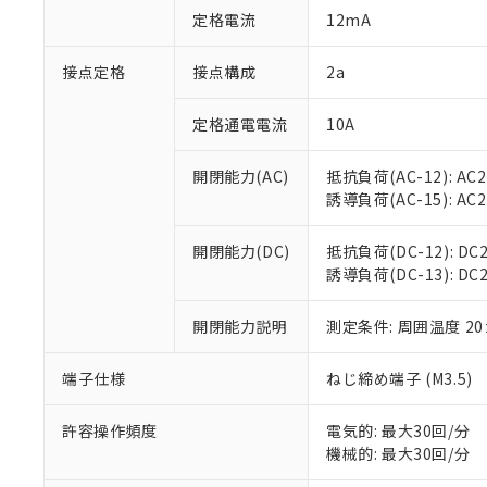
「○」：最大均質
定格電流
12mA
「×」：最大均質
本サービスは
当社は、これ
*EU RoHS指令（10物
「－」：未確認で
鉛(Pb) 1000ppm以下、
くものです。
う）を輸出ま
接点定格
接点構成
2a
記
説明
六価クロム(Cr(Ⅵ)) 1
当社制御機器
などの必要な
フタル酸ビス(2-エチルヘ
号
*中国RoHS10物質の基準値 
ル（DBP） 1000ppm
在庫状況およ
当社は規制貨
Pb(鉛) :1000ppm、 Hg
定格通電電流
10A
但し、RoHS指令で産
のであり、閲
ます。
Cr(Ⅵ)(六価クロム) : 
フタル酸エステル類の４
○
一定数以
DBP(フタル酸ジブチル) :
い。
当社は貴社製
DEHP(フタル酸ビス(2-エ
開閉能力(AC)
抵抗負荷(AC-12): AC24
正式な納期状
置等に一切使
誘導負荷(AC-15): AC24V
当社販売員に
※2 対応予定月
△
一定数に
当社は、貴社
オムロン制御
また当社は、
※2 環境保護使
在庫状況およ
部品在庫の切り替
たしません。
開閉能力(DC)
抵抗負荷(DC-12): DC24
－
在庫なし
す。
誘導負荷(DC-13): DC24
「ｅ」：有害物質
機器販売
マイパーツ機
「10」：通常の
ている必要が
味します。
開閉能力説明
測定条件: 周囲温度 2
空
受注生産
お客様が当ウ
※3 非含有証明
「－」：未確認で
白
が、当社の製
端子仕様
ねじ締め端子 (M3.5)
さい。
下記の非含有証明
※当社の共同
いる法人を指
許容操作頻度
電気的: 最大30回/分
EU RoHS指令（
機械的: 最大30回/分
51物質の非含有証
※本証明書は発行