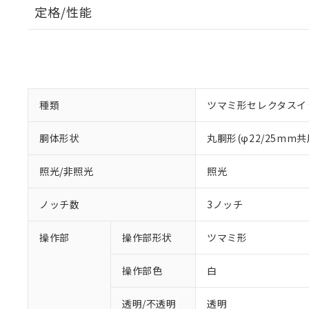
定格/性能
種類
ツマミ形セレクタスイ
胴体形状
丸胴形(φ22/25mm共
照光/非照光
照光
ノッチ数
3ノッチ
操作部
操作部形状
ツマミ形
操作部色
白
透明/不透明
透明