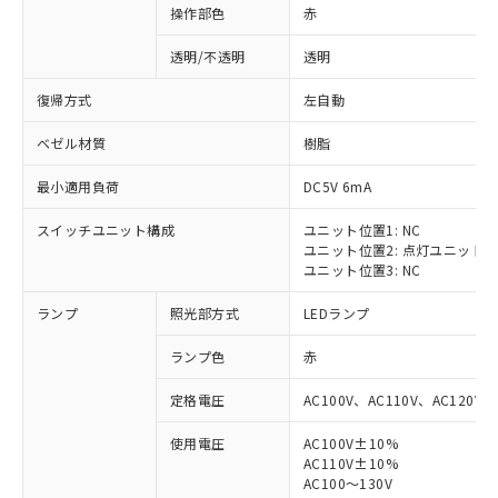
操作部色
赤
透明/不透明
透明
復帰方式
左自動
ベゼル材質
樹脂
最小適用負荷
DC5V 6mA
スイッチユニット構成
ユニット位置1: NC
ユニット位置2: 点灯ユニット
ユニット位置3: NC
ランプ
照光部方式
LEDランプ
ランプ色
赤
定格電圧
AC100V、AC110V、AC120V
使用電圧
AC100V±10%
※1 対応状況
AC110V±10%
AC100～130V