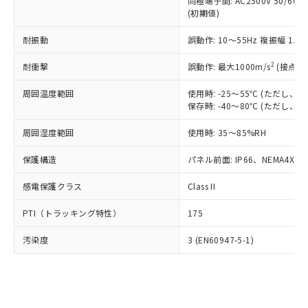
類(PBB) 1000ppm以下、ポリ臭化ジフェニルエーテル類
同極端子間: AC2500V 50/60
Cr(Ⅵ)(六価クロム) : 1000ppm、 PBBs(ポリ臭化ビフェ
とります。
了承ください。
(PBDE) 1000ppm以下、フタル酸ビス(2-エチルヘキシ
○
一定数以上の在庫あり
ニル類) : 1000ppm、 PBDEs(ポリ臭化ジフェニルエーテ
(初期値)
当社は規制貨物を破棄する場合は、完
ル) (DEHP)(別名：DOP) 1000ppm以下、フタル酸ブチ
正式な納期状況および標準価格はお客
ル類) : 1000ppm、
ルベンジル（BBP） 1000ppm以下、フタル酸ジブチル
全に破砕するなど、違法に輸出されな
DBP(フタル酸ジブチル) : 1000ppm、 DIBP(フタル酸ジ
様のお取引先、またはお客様担当のオ
耐振動
誤動作: 10～55Hz 複振幅 1.
（DBP） 1000ppm以下、フタル酸ジイソブチル
イソブチル) : 1000ppm、 BBP(フタル酸ブチルベンジ
△
一定数には満たないが在庫あり
いよう必要な手段を講じます。
ムロン制御機器販売店・当社販売員に
(DIBP) 1000ppm以下
ル) : 1000ppm、
当社は貴社製品を、核兵器、ミサイ
但し、RoHS指令で産業用監視および制御機器に対する
DEHP(フタル酸ビス(2-エチルヘキシル)) : 1000ppm
ご相談ください。
2
耐衝撃
誤動作: 最大1000m/s
(接点開
適用除外項目は除く。
ル、化学兵器、生物兵器またはその他
－
在庫なし(最新の在庫状況につ
オムロン制御機器販売店や当社販売拠
フタル酸エステル類の４物質については閾値を超える意
武器並びにこれらの製造装置等に一切
いては、お客様のお取引先、ま
周囲温度範囲
図的な使用がないことを確認しています。
使用時: -25～55℃ (ただし
点は「
販売ネットワーク
」をご確認
※2 環境保護使用期限
使用いたしません。
保存時: -40～80℃ (ただし
たはお客様担当のオムロン制御
ください。
当社は、貴社製品を第三者に販売する
機器販売店・当社販売員にご確
在庫状況および標準価格結果を当社の
※2 対応予定月
「ｅ」：有害物質（10物質）のすべてが基
周囲湿度範囲
使用時: 35～85%RH
場合は、上記1、2および3の内容を当
認ください)
事前の承諾なく第三者に漏洩または開
準値以下であることを示します。
該第三者に通知します。また当社は、
示しないようお願いします。
保護構造
パネル前面: IP66、NEMA4X, N
部品在庫の切り替え状況などにより、予定
「10」：通常の使用状況下において有害物
販売先および販売に係わる関係者が違
マイパーツ機能（部品リスト作成サー
空
受注生産機種、また在庫状況の
月が前後することがあります。
質が外部に漏えいし、環境に深刻な影響を
法に輸出するおそれがある場合は、取
ビス）をご利用いただくには、I-Web
白
情報を公開していない機種
感電保護クラス
Class II
及ぼさない年数を意味します。
り引きをいたしません。
メンバーズにご登録されている必要が
「－」：未確認です。当社販売部門へお問
あります。
PTI（トラッキング特性）
175
い合わせください。
お客様が当ウェブサイト上で当社にご
※3 非含有証明書ダウンロード
登録された部品リストについて、当社
汚染度
3 (EN60947-5-1)
および当社の共同利用者が、当社の製
下記の非含有証明書をダウンロードするこ
品・サービスに関するお客様との取
とができます。
合意する
キャンセル
引・商談に必要な範囲で利用すること
をご了承ください。
EU RoHS指令（10物質）の非含有証明書