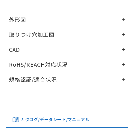
※当社の共同利用者とは、
"個人情報
51物質の非含有証明書（当社基準）
の共同利用に関して"
の「1.共同利
※本証明書は発行日時点で非含有を証明す
用者の範囲」に記載されている法人を
るもので、過去に遡って非含有を証明する
外形図
指します。
ものではありません。
情報更新：2026/05/21
また、RoHS指令のフタル酸エステル類４
取りつけ穴加工図
物質の対応では、対応完了までの期間は出
荷製品に未対応品が混在することから備考
情報更新：2026/05/21
CAD
欄に対応日を記載しておりました。
既に当社にて対応品への在庫切替を完了
ログイン/会員登録いただくと、CADデータをダウンロー
していることから、特段のことがない限
RoHS/REACH対応状況
ドすることができます。
り、2022年1月12日より割愛しておりま
す。
情報更新：2026/7/29
規格認証/適合状況
ログイン/会員登録
EU RoHS
注意事項・凡例
A22NW-3BL-TRA-P202-RDについての規格認証/適合状況に
ついては、「カスタマーサポートセンタ お客様相談室」また
は貴社担当オムロン営業員または販売店にお問い合わせくだ
対応状況
対応予定月
※1
※2
さい。
ダウンロードデータをご利用いただく前に、以下を必ずお読
みください。
カタログ/データシート/マニュアル
対応済み
ソフトウェアの使用条件
お問い合わせ