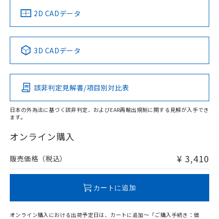
中国 RoHS
注意事項・凡例
2D CADデータ
中国 RoHS表
※1 ※2
3D CADデータ
Pb
Hg
Cd
Cr(VI)
該非判定見解書/項目別対比表
O
O
O
O
日本の外為法に基づく該非判定、およびEAR再輸出規制に関する見解が入手でき
ます。
"対応済み"や非含有の記載がされた商品であっても、流通
在庫等で未対応品が混在する可能性があります。
オンライン購入
非含有品が必要な際は、弊社営業部門もしくは販売店へお
問い合わせください。
¥ 3,410
販売価格（税込）
この製品のRoHS/REACH対応状況ページへ
カートに追加
オンライン購入における出荷予定日は、カートに追加～「ご購入手続き：価