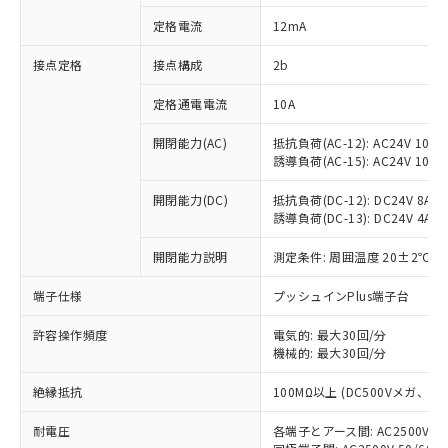
対応済み：EU RoHS指令（10物質）の
定格電流
12mA
非含有に対応した製品が提供可能な商品で
す。
接点定格
接点構成
2b
対応予定：EU RoHS指令（10物質）の非含
ご利用条件
有に対応した製品に切り替える予定のある
定格通電電流
10A
商品です。
対応予定なし：EU RoHS指令（10物質）の
開閉能力(AC)
抵抗負荷(AC-12): AC24V 10A/A
以下の条件をお読みいただき、同意のうえ
非含有に非対応の商品で、対応品を出す予
誘導負荷(AC-15): AC24V 10A/AC
ご利用ください。
定はありません。
調査・確認中：EU RoHS指令（10物質）の
開閉能力(DC)
抵抗負荷(DC-12): DC24V 8A/DC
本サービスは、当社制御機器事業取扱
※1 中国RoHS○×表
誘導負荷(DC-13): DC24V 4A/DC
非含有の対応状況を調査中または確認中の
商品の当社在庫状況および標準価格
商品です。
(税抜)を提供させていただくもので
開閉能力説明
測定条件: 周囲温度 20±2℃、
「○」：最大均質材料含有率が中国RoHSの
非該当品：ライセンス料など無形物で、有
す。
基準値以下であることを示します。
害物質有無と関係のない商品です。
当社制御機器事業取扱商品の中には、
端子仕様
プッシュインPlus端子台
「×」：最大均質材料含有率が中国RoHSの
仕入先様の事情により、非含有部品として
本サービスの対象外となる商品もある
基準値を超えていることを示します。
いたものが、含有品と判明した場合などや
当社は、これら貴社製品のうち、外国
ことをご了承ください。
許容操作頻度
電気的: 最大30回/分
「－」：未確認です。当社販売部門へお問
むを得ず変更することがあります。
為替および外国貿易法に定める商品
機械的: 最大30回/分
在庫状況および標準価格照会結果は、
い合わせください。
（以下｢規制貨物等」という）を輸出
記載している更新日時点での社内デー
*EU RoHS指令（10物質）：
または国外への提供する場合は、日本
絶縁抵抗
100MΩ以上 (DC500Vメガ、
記
タに基づき作成されるものであり、閲
説明
鉛(Pb) 1000ppm以下、 水銀(Hg) 1000ppm以下、 カド
*中国RoHS10物質の基準値 (GB/T26572)：
国政府の輸出許可(または役務取引許
号
覧された時点での実際の在庫および標
ミウム(Cd) 100ppm以下、
Pb(鉛) :1000ppm、 Hg(水銀) : 1000ppm、 Cd(カドミウ
耐電圧
各端子とアース間: AC2500V 50/
可)を取得するなどの必要な手続きを
六価クロム(Cr(Ⅵ)) 1000ppm以下、ポリ臭化ビフェニル
ム) : 100ppm、
準価格とは異なる場合があることをご