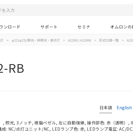
ウンロード
サポート
セミナ
オムロンの
示灯
>
φ22(φ25):照光・非照光・表示灯
>
A22NS / A22NW
>
形式仕様一覧
>
A22
2-RB
日本語
English
 照光, 3ノッチ, 樹脂ベゼル, 左に自動復帰, 操作部色: 赤（透明）, IP
成: NC/点灯ユニット/NC, LEDランプ色: 赤, LEDランプ電圧: AC/DC