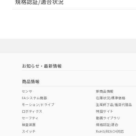
規格認証/適合状況
EU RoHS
注意事項・凡例
A22NW-3BL-TRA-P202-RBについての規格認証/適
業員または販売店にお問い合わせください。
ダウンロードデータをご利用いただく前に、以下を必ずお読
対応状況
対応予定月
※1
※2
ソフトウェアの使用条件
対応済み
お知らせ・最新情報
中国 RoHS
注意事項・凡例
商品情報
中国 RoHS表
※1 ※2
センサ
新商品情報
FAシステム機器
在庫状況/標準価格
Pb
Hg
Cd
Cr(V
モーション/ドライブ
生産終了品/推奨代替品
ロボティクス
特設サイト
セーフティ
動画ライブラリ
検査装置
規格認証/適合
X
O
O
O
スイッチ
RoHS/REACH対応