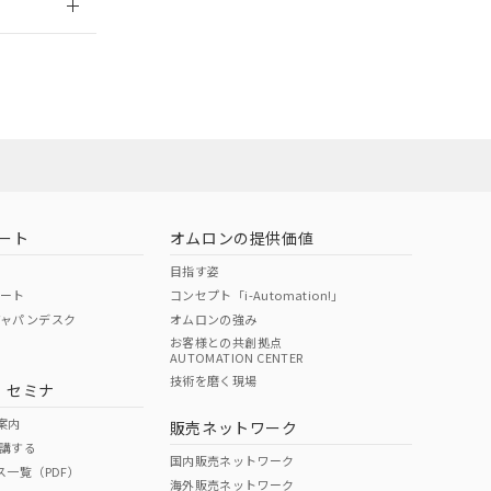
担当オムロン営
お問い合わせ
ート
オムロンの提供価値
目指す姿
ポート
コンセプト「i-Automation!」
ジャパンデスク
オムロンの強み
お客様との共創拠点
AUTOMATION CENTER
DIBP
BBP
DEHP
環境保護
技術を磨く現場
・セミナ
使用期限
案内
販売ネットワーク
講する
O
O
O
10
国内販売ネットワーク
ス一覧（PDF）
海外販売ネットワーク