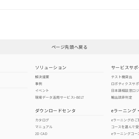
ログイン/会員登録
合状況については、「カスタマーサポートセンタ お客様相談室」または貴社
みください。
非含有証明書
※3
ページ先頭へ戻る
ダウンロードはこちら
ソリューション
サービスサポ
解決提案
テスト機貸出
事例
ロボティクスサ
イベント
日本語相談窓口
現場データ活用サービスi-BELT
輸出該非判定
I)
PBBs
PBDEs
DBP
ダウンロードセンタ
eラーニング
カタログ
eラーニングのご
マニュアル
コースを選んで受
O
O
O
2D CAD
eラーニングコー