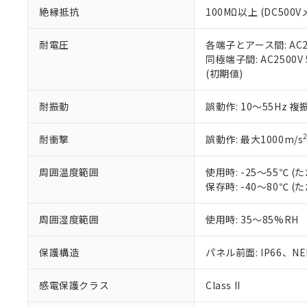
また、RoHS指
絶縁抵抗
100MΩ以上 (DC5
混在することから
既に当社にて対応
耐電圧
各端子とアース間: AC250
り割愛しておりま
同極端子間: AC2500V
(初期値)
耐振動
誤動作: 10～55Hz 複
耐衝撃
誤動作: 最大1000m/s
周囲温度範囲
使用時: -25～55℃
保存時: -40～80℃
周囲湿度範囲
使用時: 35～85%RH
保護構造
パネル前面: IP66、NEM
感電保護クラス
Class II