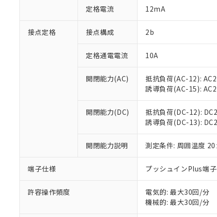
「○」：最大均質
定格電流
12mA
「×」：最大均質
本サービスは
当社は、これ
*EU RoHS指令（10物
「－」：未確認で
鉛(Pb) 1000ppm以下、
くものです。
う）を輸出ま
接点定格
接点構成
2b
記
説明
六価クロム(Cr(Ⅵ)) 1
当社制御機器
などの必要な
フタル酸ビス(2-エチルヘ
号
*中国RoHS10物質の基準値 
ル（DBP） 1000ppm
在庫状況およ
当社は規制貨
Pb(鉛) :1000ppm、 Hg
定格通電電流
10A
但し、RoHS指令で産
のであり、閲
ます。
Cr(Ⅵ)(六価クロム) : 
フタル酸エステル類の４
○
一定数以
DBP(フタル酸ジブチル) :
い。
当社は貴社製
DEHP(フタル酸ビス(2-エ
開閉能力(AC)
抵抗負荷(AC-12): AC24
正式な納期状
置等に一切使
誘導負荷(AC-15): AC24V
当社販売員に
※2 対応予定月
△
一定数に
当社は、貴社
オムロン制御
また当社は、
※2 環境保護使
在庫状況およ
部品在庫の切り替
たしません。
開閉能力(DC)
抵抗負荷(DC-12): DC24
－
在庫なし
す。
誘導負荷(DC-13): DC24
「ｅ」：有害物質
機器販売
マイパーツ機
「10」：通常の
ている必要が
味します。
開閉能力説明
測定条件: 周囲温度 2
空
受注生産
お客様が当ウ
※3 非含有証明
「－」：未確認で
白
が、当社の製
端子仕様
プッシュインPlus端
さい。
下記の非含有証明
※当社の共同
いる法人を指
許容操作頻度
電気的: 最大30回/分
EU RoHS指令（
機械的: 最大30回/分
51物質の非含有証
※本証明書は発行