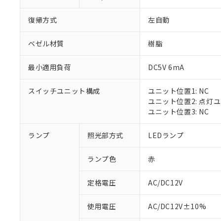
復帰方式
左自動
ベゼル材質
樹脂
最小適用負荷
DC5V 6mA
スイッチユニット構成
ユニット位置1: NC
ユニット位置2: 点灯
ユニット位置3: NC
※1 対応状況
ランプ
照光部方式
LEDランプ
対応済み：EU
ランプ色
赤
対応予定：EU R
対応予定なし：EU
定格電圧
AC/DC12V
調査・確認中：EU
ご利用条件
非該当品：ライセ
※1 中国RoHS
使用電圧
AC/DC12V±10%
仕入先様の事情に
があります。
以下の条件をお読