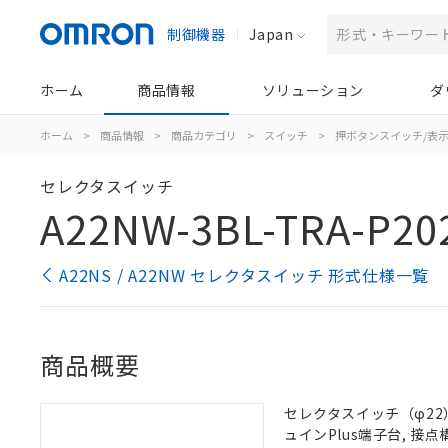
制御機器
Japan
ホーム
商品情報
ソリューション
ダ
ホーム
>
商品情報
>
商品カテゴリ
>
スイッチ
>
押ボタンスイッチ/表
セレクタスイッチ
A22NW-3BL-TRA-P20
A22NS / A22NW セレクタスイッチ 形式仕様一覧
商品概要
セレクタスイッチ（φ22）,
ュインPlus端子台, 接点構