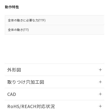
※3 非含有証明書ダウンロード
登録された部品リストについて、当社
動作特性
および当社の共同利用者が、当社の製
下記の非含有証明書をダウンロードするこ
品・サービスに関するお客様との取
とができます。
合意する
キャンセル
引・商談に必要な範囲で利用すること
全体の動きに必要な力(TTF)
をご了承ください。
EU RoHS指令（10物質）の非含有証明書
※当社の共同利用者とは、
"個人情報
全体の動き(TT)
51物質の非含有証明書（当社基準）
の共同利用に関して"
の「1.共同利
※本証明書は発行日時点で非含有を証明す
用者の範囲」に記載されている法人を
るもので、過去に遡って非含有を証明する
指します。
ものではありません。
また、RoHS指令のフタル酸エステル類４
物質の対応では、対応完了までの期間は出
荷製品に未対応品が混在することから備考
欄に対応日を記載しておりました。
外形図
既に当社にて対応品への在庫切替を完了
していることから、特段のことがない限
情報更新：2026/05/21
取りつけ穴加工図
り、2022年1月12日より割愛しておりま
す。
情報更新：2026/05/21
CAD
ログイン/会員登録いただくと、CADデータをダウンロー
RoHS/REACH対応状況
ドすることができます。