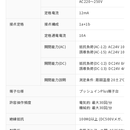
AC220～250V
定格電流
12mA
※1 対応状況
接点定格
接点構成
1a+1b
対応済み：EU RoHS指令（10物質）の
定格通電電流
10A
非含有に対応した製品が提供可能な商品で
開閉能力(AC)
抵抗負荷(AC-12): AC24V 10A/A
す。
誘導負荷(AC-15): AC24V 10A/AC
対応予定：EU RoHS指令（10物質）の非含
ご利用条件
有に対応した製品に切り替える予定のある
開閉能力(DC)
抵抗負荷(DC-12): DC24V 8A/DC
商品です。
誘導負荷(DC-13): DC24V 4A/DC
対応予定なし：EU RoHS指令（10物質）の
以下の条件をお読みいただき、同意のうえ
非含有に非対応の商品で、対応品を出す予
開閉能力説明
測定条件: 周囲温度 20±2℃、
ご利用ください。
定はありません。
調査・確認中：EU RoHS指令（10物質）の
端子仕様
プッシュインPlus端子台
本サービスは、当社制御機器事業取扱
※1 中国RoHS○×表
非含有の対応状況を調査中または確認中の
商品の当社在庫状況および標準価格
商品です。
許容操作頻度
電気的: 最大30回/分
(税抜)を提供させていただくもので
「○」：最大均質材料含有率が中国RoHSの
機械的: 最大30回/分
非該当品：ライセンス料など無形物で、有
す。
基準値以下であることを示します。
害物質有無と関係のない商品です。
当社制御機器事業取扱商品の中には、
絶縁抵抗
100MΩ以上 (DC500Vメガ、
「×」：最大均質材料含有率が中国RoHSの
仕入先様の事情により、非含有部品として
本サービスの対象外となる商品もある
基準値を超えていることを示します。
いたものが、含有品と判明した場合などや
当社は、これら貴社製品のうち、外国
ことをご了承ください。