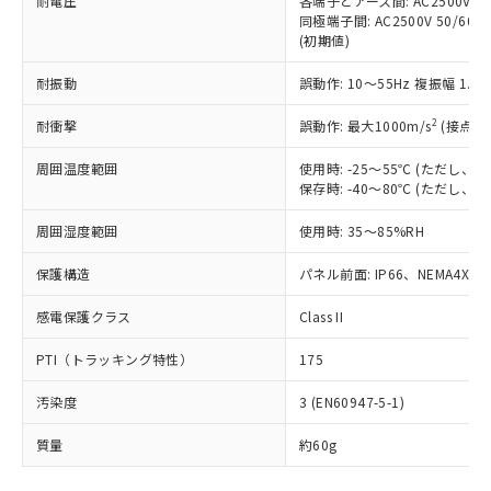
耐電圧
各端子とアース間: AC2500V 50/
「－」：未確認です。当社販売部門へお問
むを得ず変更することがあります。
為替および外国貿易法に定める商品
在庫状況および標準価格照会結果は、
同極端子間: AC2500V 50/60
い合わせください。
（以下｢規制貨物等」という）を輸出
(初期値)
記載している更新日時点での社内デー
*EU RoHS指令（10物質）：
または国外への提供する場合は、日本
記
タに基づき作成されるものであり、閲
説明
鉛(Pb) 1000ppm以下、 水銀(Hg) 1000ppm以下、 カド
*中国RoHS10物質の基準値 (GB/T26572)：
国政府の輸出許可(または役務取引許
耐振動
誤動作: 10～55Hz 複振幅 1.
号
覧された時点での実際の在庫および標
ミウム(Cd) 100ppm以下、
Pb(鉛) :1000ppm、 Hg(水銀) : 1000ppm、 Cd(カドミウ
可)を取得するなどの必要な手続きを
六価クロム(Cr(Ⅵ)) 1000ppm以下、ポリ臭化ビフェニル
ム) : 100ppm、
準価格とは異なる場合があることをご
類(PBB) 1000ppm以下、ポリ臭化ジフェニルエーテル類
2
Cr(Ⅵ)(六価クロム) : 1000ppm、 PBBs(ポリ臭化ビフェ
耐衝撃
誤動作: 最大1000m/s
(接点開
とります。
了承ください。
(PBDE) 1000ppm以下、フタル酸ビス(2-エチルヘキシ
○
一定数以上の在庫あり
ニル類) : 1000ppm、 PBDEs(ポリ臭化ジフェニルエーテ
当社は規制貨物を破棄する場合は、完
ル) (DEHP)(別名：DOP) 1000ppm以下、フタル酸ブチ
正式な納期状況および標準価格はお客
ル類) : 1000ppm、
周囲温度範囲
使用時: -25～55℃ (ただし
ルベンジル（BBP） 1000ppm以下、フタル酸ジブチル
全に破砕するなど、違法に輸出されな
DBP(フタル酸ジブチル) : 1000ppm、 DIBP(フタル酸ジ
様のお取引先、またはお客様担当のオ
（DBP） 1000ppm以下、フタル酸ジイソブチル
保存時: -40～80℃ (ただし
イソブチル) : 1000ppm、 BBP(フタル酸ブチルベンジ
△
一定数には満たないが在庫あり
いよう必要な手段を講じます。
ムロン制御機器販売店・当社販売員に
(DIBP) 1000ppm以下
ル) : 1000ppm、
当社は貴社製品を、核兵器、ミサイ
但し、RoHS指令で産業用監視および制御機器に対する
DEHP(フタル酸ビス(2-エチルヘキシル)) : 1000ppm
ご相談ください。
周囲湿度範囲
使用時: 35～85%RH
適用除外項目は除く。
ル、化学兵器、生物兵器またはその他
－
在庫なし(最新の在庫状況につ
オムロン制御機器販売店や当社販売拠
フタル酸エステル類の４物質については閾値を超える意
武器並びにこれらの製造装置等に一切
いては、お客様のお取引先、ま
図的な使用がないことを確認しています。
点は「
販売ネットワーク
」をご確認
保護構造
パネル前面: IP66、NEMA4X, N
※2 環境保護使用期限
使用いたしません。
たはお客様担当のオムロン制御
ください。
当社は、貴社製品を第三者に販売する
機器販売店・当社販売員にご確
感電保護クラス
Class II
在庫状況および標準価格結果を当社の
※2 対応予定月
「ｅ」：有害物質（10物質）のすべてが基
場合は、上記1、2および3の内容を当
認ください)
事前の承諾なく第三者に漏洩または開
準値以下であることを示します。
該第三者に通知します。また当社は、
PTI（トラッキング特性）
175
示しないようお願いします。
部品在庫の切り替え状況などにより、予定
「10」：通常の使用状況下において有害物
販売先および販売に係わる関係者が違
マイパーツ機能（部品リスト作成サー
空
受注生産機種、また在庫状況の
月が前後することがあります。
質が外部に漏えいし、環境に深刻な影響を
汚染度
3 (EN60947-5-1)
法に輸出するおそれがある場合は、取
ビス）をご利用いただくには、I-Web
白
情報を公開していない機種
及ぼさない年数を意味します。
り引きをいたしません。
メンバーズにご登録されている必要が
質量
約60g
「－」：未確認です。当社販売部門へお問
あります。
い合わせください。
お客様が当ウェブサイト上で当社にご