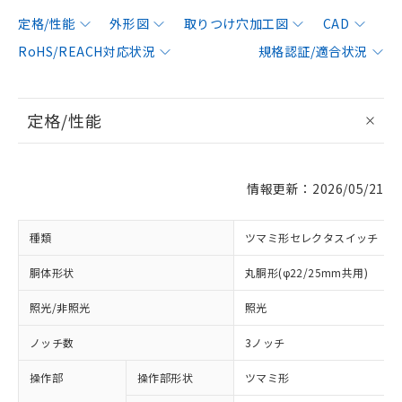
定格/性能
外形図
取りつけ穴加工図
CAD
RoHS/REACH対応状況
規格認証/適合状況
定格/性能
情報更新：2026/05/21
種類
ツマミ形セレクタスイッチ
胴体形状
丸胴形(φ22/25mm共用)
照光/非照光
照光
ノッチ数
3ノッチ
操作部
操作部形状
ツマミ形