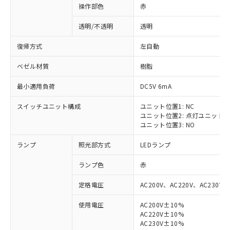
操作部色
赤
透明/不透明
透明
復帰方式
左自動
ベゼル材質
樹脂
最小適用負荷
DC5V 6mA
スイッチユニット構成
ユニット位置1: NC
ユニット位置2: 点灯ユニット
ユニット位置3: NO
ランプ
照光部方式
LEDランプ
ランプ色
赤
定格電圧
AC200V、AC220V、AC230V、
使用電圧
AC200V±10%
AC220V±10%
AC230V±10%