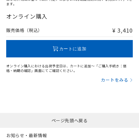
ます。
"対応済み"や非含有の記載がされた商品であっても、流通
在庫等で未対応品が混在する可能性があります。
オンライン購入
非含有品が必要な際は、弊社営業部門もしくは販売店へお
問い合わせください。
¥ 3,410
販売価格（税込）
この製品のRoHS/REACH対応状況ページへ
カートに追加
オンライン購入における出荷予定日は、カートに追加～「ご購入手続き：価
格・納期の確認」画面にてご確認ください。
カートをみる
ページ先頭へ戻る
お知らせ・最新情報