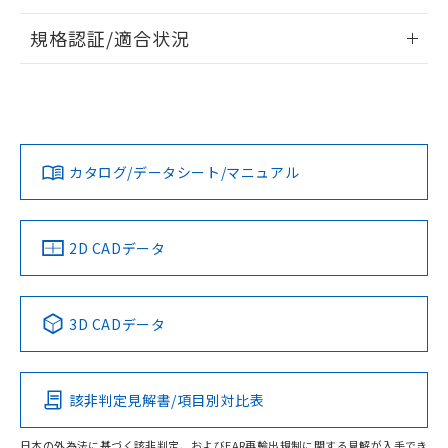
情報更新：2026/7/29
規格認証/適合状況
ログイン/会員登録
EU RoHS
注意事項・凡例
A22NW-3BL-TRA-P201-REについての規格認証/適合状況に
ついては、「カスタマーサポートセンタ お客様相談室」また
は貴社担当オムロン営業員または販売店にお問い合わせくだ
対応状況
対応予定月
※1
※2
さい。
ダウンロードデータをご利用いただく前に、以下を必ずお読
みください。
カタログ/データシート/マニュアル
対応済み
ソフトウェアの使用条件
お問い合わせ
中国 RoHS
注意事項・凡例
2D CADデータ
中国 RoHS表
※1 ※2
3D CADデータ
Pb
Hg
Cd
Cr(VI)
該非判定見解書/項目別対比表
O
O
O
O
日本の外為法に基づく該非判定、およびEAR再輸出規制に関する見解が入手でき