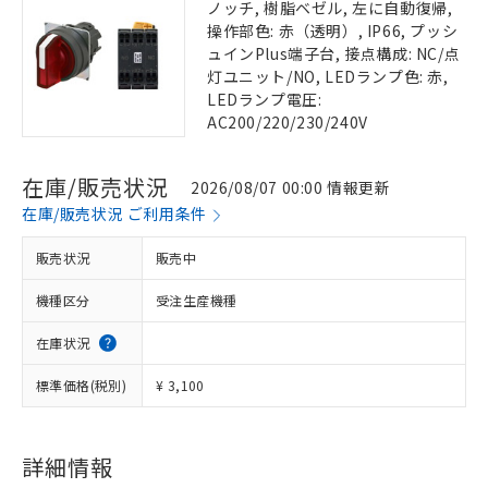
ノッチ, 樹脂ベゼル, 左に自動復帰,
操作部色: 赤（透明）, IP66, プッシ
ュインPlus端子台, 接点構成: NC/点
灯ユニット/NO, LEDランプ色: 赤,
LEDランプ電圧:
AC200/220/230/240V
在庫/販売状況
2026/08/07 00:00 情報更新
在庫/販売状況 ご利用条件
販売状況
販売中
機種区分
受注生産機種
在庫状況
標準価格(税別)
¥ 3,100
詳細情報