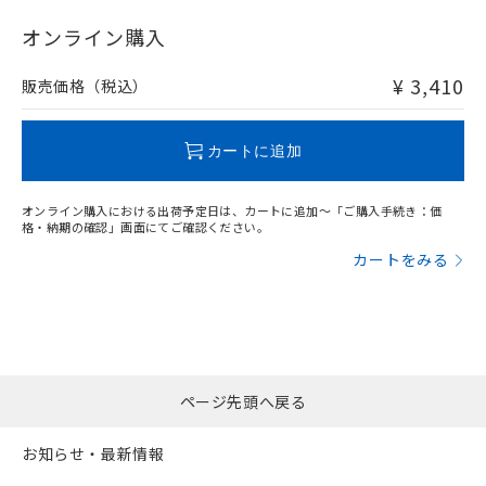
"対応済み"や非含有の記載がされた商品であっても、流通
在庫等で未対応品が混在する可能性があります。
オンライン購入
非含有品が必要な際は、弊社営業部門もしくは販売店へお
問い合わせください。
¥ 3,410
販売価格（税込）
この製品のRoHS/REACH対応状況ページへ
カートに追加
オンライン購入における出荷予定日は、カートに追加～「ご購入手続き：価
格・納期の確認」画面にてご確認ください。
カートをみる
ページ先頭へ戻る
お知らせ・最新情報