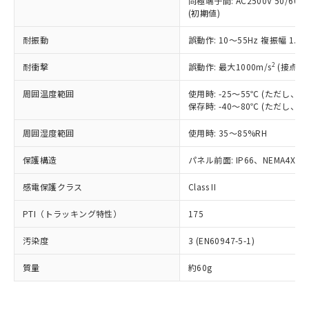
同極端子間: AC2500V 50/60
為替および外国貿易法に定める商品
在庫状況および標準価格照会結果は、
い合わせください。
(初期値)
（以下｢規制貨物等」という）を輸出
記載している更新日時点での社内デー
*EU RoHS指令（10物質）：
または国外への提供する場合は、日本
記
タに基づき作成されるものであり、閲
説明
鉛(Pb) 1000ppm以下、 水銀(Hg) 1000ppm以下、 カド
耐振動
誤動作: 10～55Hz 複振幅 1.
*中国RoHS10物質の基準値 (GB/T26572)：
国政府の輸出許可(または役務取引許
号
覧された時点での実際の在庫および標
ミウム(Cd) 100ppm以下、
Pb(鉛) :1000ppm、 Hg(水銀) : 1000ppm、 Cd(カドミウ
可)を取得するなどの必要な手続きを
六価クロム(Cr(Ⅵ)) 1000ppm以下、ポリ臭化ビフェニル
ム) : 100ppm、
準価格とは異なる場合があることをご
2
耐衝撃
誤動作: 最大1000m/s
(接点開
類(PBB) 1000ppm以下、ポリ臭化ジフェニルエーテル類
Cr(Ⅵ)(六価クロム) : 1000ppm、 PBBs(ポリ臭化ビフェ
とります。
了承ください。
(PBDE) 1000ppm以下、フタル酸ビス(2-エチルヘキシ
○
一定数以上の在庫あり
ニル類) : 1000ppm、 PBDEs(ポリ臭化ジフェニルエーテ
当社は規制貨物を破棄する場合は、完
ル) (DEHP)(別名：DOP) 1000ppm以下、フタル酸ブチ
正式な納期状況および標準価格はお客
ル類) : 1000ppm、
周囲温度範囲
使用時: -25～55℃ (ただし
ルベンジル（BBP） 1000ppm以下、フタル酸ジブチル
全に破砕するなど、違法に輸出されな
DBP(フタル酸ジブチル) : 1000ppm、 DIBP(フタル酸ジ
保存時: -40～80℃ (ただし
様のお取引先、またはお客様担当のオ
（DBP） 1000ppm以下、フタル酸ジイソブチル
イソブチル) : 1000ppm、 BBP(フタル酸ブチルベンジ
△
一定数には満たないが在庫あり
いよう必要な手段を講じます。
ムロン制御機器販売店・当社販売員に
(DIBP) 1000ppm以下
ル) : 1000ppm、
当社は貴社製品を、核兵器、ミサイ
但し、RoHS指令で産業用監視および制御機器に対する
周囲湿度範囲
使用時: 35～85%RH
DEHP(フタル酸ビス(2-エチルヘキシル)) : 1000ppm
ご相談ください。
適用除外項目は除く。
ル、化学兵器、生物兵器またはその他
－
在庫なし(最新の在庫状況につ
オムロン制御機器販売店や当社販売拠
フタル酸エステル類の４物質については閾値を超える意
保護構造
パネル前面: IP66、NEMA4X, N
武器並びにこれらの製造装置等に一切
いては、お客様のお取引先、ま
図的な使用がないことを確認しています。
点は「
販売ネットワーク
」をご確認
※2 環境保護使用期限
使用いたしません。
たはお客様担当のオムロン制御
ください。
感電保護クラス
Class II
当社は、貴社製品を第三者に販売する
機器販売店・当社販売員にご確
在庫状況および標準価格結果を当社の
※2 対応予定月
「ｅ」：有害物質（10物質）のすべてが基
場合は、上記1、2および3の内容を当
認ください)
事前の承諾なく第三者に漏洩または開
PTI（トラッキング特性）
175
準値以下であることを示します。
該第三者に通知します。また当社は、
示しないようお願いします。
部品在庫の切り替え状況などにより、予定
「10」：通常の使用状況下において有害物
販売先および販売に係わる関係者が違
マイパーツ機能（部品リスト作成サー
空
受注生産機種、また在庫状況の
汚染度
3 (EN60947-5-1)
月が前後することがあります。
質が外部に漏えいし、環境に深刻な影響を
法に輸出するおそれがある場合は、取
ビス）をご利用いただくには、I-Web
白
情報を公開していない機種
及ぼさない年数を意味します。
り引きをいたしません。
メンバーズにご登録されている必要が
質量
約60g
「－」：未確認です。当社販売部門へお問
あります。
い合わせください。
お客様が当ウェブサイト上で当社にご
※3 非含有証明書ダウンロード