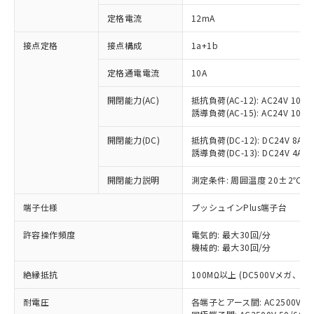
定格電流
12mA
接点定格
接点構成
1a+1b
※1 対応状況
定格通電電流
10A
対応済み：EU RoHS指令（10物質）の
非含有に対応した製品が提供可能な商品で
開閉能力(AC)
抵抗負荷(AC-12): AC24V 10A/A
す。
誘導負荷(AC-15): AC24V 10A/AC
対応予定：EU RoHS指令（10物質）の非含
ご利用条件
有に対応した製品に切り替える予定のある
開閉能力(DC)
抵抗負荷(DC-12): DC24V 8A/DC
商品です。
誘導負荷(DC-13): DC24V 4A/DC
対応予定なし：EU RoHS指令（10物質）の
以下の条件をお読みいただき、同意のうえ
開閉能力説明
測定条件: 周囲温度 20±2℃、
非含有に非対応の商品で、対応品を出す予
ご利用ください。
定はありません。
端子仕様
プッシュインPlus端子台
調査・確認中：EU RoHS指令（10物質）の
本サービスは、当社制御機器事業取扱
※1 中国RoHS○×表
非含有の対応状況を調査中または確認中の
商品の当社在庫状況および標準価格
許容操作頻度
電気的: 最大30回/分
商品です。
(税抜)を提供させていただくもので
機械的: 最大30回/分
「○」：最大均質材料含有率が中国RoHSの
非該当品：ライセンス料など無形物で、有
す。
基準値以下であることを示します。
害物質有無と関係のない商品です。
絶縁抵抗
100MΩ以上 (DC500Vメガ、
当社制御機器事業取扱商品の中には、
「×」：最大均質材料含有率が中国RoHSの
仕入先様の事情により、非含有部品として
本サービスの対象外となる商品もある
基準値を超えていることを示します。
いたものが、含有品と判明した場合などや
当社は、これら貴社製品のうち、外国
耐電圧
各端子とアース間: AC2500V 50/
ことをご了承ください。
「－」：未確認です。当社販売部門へお問
むを得ず変更することがあります。