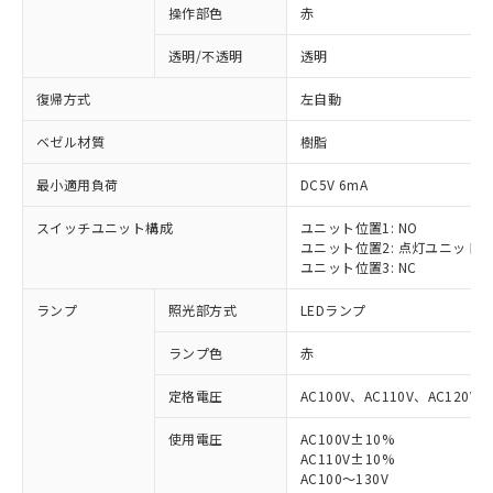
操作部色
赤
透明/不透明
透明
復帰方式
左自動
ベゼル材質
樹脂
最小適用負荷
DC5V 6mA
スイッチユニット構成
ユニット位置1: NO
ユニット位置2: 点灯ユニット
ユニット位置3: NC
ランプ
照光部方式
LEDランプ
ランプ色
赤
定格電圧
AC100V、AC110V、AC120V
使用電圧
AC100V±10%
AC110V±10%
AC100～130V