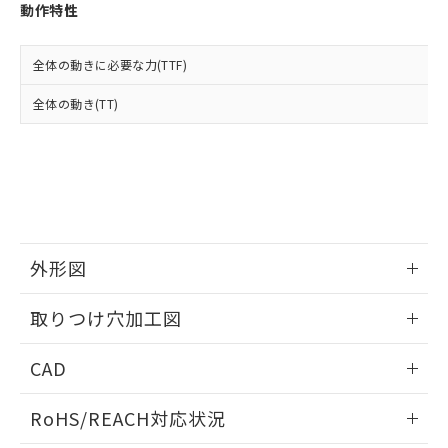
登録された部品リストについて、当社
動作特性
および当社の共同利用者が、当社の製
下記の非含有証明書をダウンロードするこ
品・サービスに関するお客様との取
とができます。
合意する
キャンセル
引・商談に必要な範囲で利用すること
全体の動きに必要な力(TTF)
をご了承ください。
EU RoHS指令（10物質）の非含有証明書
全体の動き(TT)
※当社の共同利用者とは、
"個人情報
51物質の非含有証明書（当社基準）
の共同利用に関して"
の「1.共同利
※本証明書は発行日時点で非含有を証明す
用者の範囲」に記載されている法人を
るもので、過去に遡って非含有を証明する
指します。
ものではありません。
また、RoHS指令のフタル酸エステル類４
物質の対応では、対応完了までの期間は出
荷製品に未対応品が混在することから備考
外形図
欄に対応日を記載しておりました。
既に当社にて対応品への在庫切替を完了
情報更新：2026/05/21
していることから、特段のことがない限
取りつけ穴加工図
り、2022年1月12日より割愛しておりま
す。
情報更新：2026/05/21
CAD
ログイン/会員登録いただくと、CADデータをダウンロー
RoHS/REACH対応状況
ドすることができます。