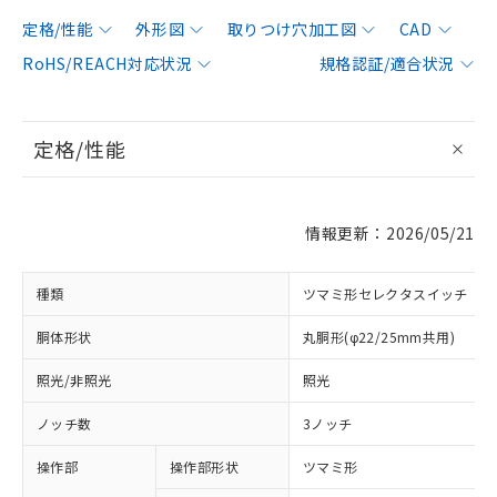
定格/性能
外形図
取りつけ穴加工図
CAD
RoHS/REACH対応状況
規格認証/適合状況
定格/性能
情報更新：2026/05/21
種類
ツマミ形セレクタスイッチ
胴体形状
丸胴形(φ22/25mm共用)
照光/非照光
照光
ノッチ数
3ノッチ
操作部
操作部形状
ツマミ形