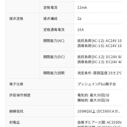
対応済み：EU RoHS指令（10物質）の
定格電流
12mA
非含有に対応した製品が提供可能な商品で
す。
接点定格
接点構成
2a
対応予定：EU RoHS指令（10物質）の非含
ご利用条件
有に対応した製品に切り替える予定のある
定格通電電流
10A
商品です。
対応予定なし：EU RoHS指令（10物質）の
開閉能力(AC)
抵抗負荷(AC-12): AC24V 10A/A
以下の条件をお読みいただき、同意のうえ
非含有に非対応の商品で、対応品を出す予
誘導負荷(AC-15): AC24V 10A/AC
ご利用ください。
定はありません。
調査・確認中：EU RoHS指令（10物質）の
開閉能力(DC)
抵抗負荷(DC-12): DC24V 8A/DC
本サービスは、当社制御機器事業取扱
※1 中国RoHS○×表
誘導負荷(DC-13): DC24V 4A/DC
非含有の対応状況を調査中または確認中の
商品の当社在庫状況および標準価格
商品です。
(税抜)を提供させていただくもので
開閉能力説明
測定条件: 周囲温度 20±2℃、
「○」：最大均質材料含有率が中国RoHSの
非該当品：ライセンス料など無形物で、有
す。
基準値以下であることを示します。
害物質有無と関係のない商品です。
当社制御機器事業取扱商品の中には、
端子仕様
プッシュインPlus端子台
「×」：最大均質材料含有率が中国RoHSの
仕入先様の事情により、非含有部品として
本サービスの対象外となる商品もある
基準値を超えていることを示します。
いたものが、含有品と判明した場合などや
当社は、これら貴社製品のうち、外国
ことをご了承ください。
許容操作頻度
電気的: 最大30回/分
「－」：未確認です。当社販売部門へお問
むを得ず変更することがあります。
為替および外国貿易法に定める商品
機械的: 最大30回/分
在庫状況および標準価格照会結果は、
い合わせください。
（以下｢規制貨物等」という）を輸出
記載している更新日時点での社内デー
*EU RoHS指令（10物質）：
または国外への提供する場合は、日本
絶縁抵抗
100MΩ以上 (DC500Vメガ、
記
タに基づき作成されるものであり、閲
説明
鉛(Pb) 1000ppm以下、 水銀(Hg) 1000ppm以下、 カド
*中国RoHS10物質の基準値 (GB/T26572)：
国政府の輸出許可(または役務取引許
号
覧された時点での実際の在庫および標
ミウム(Cd) 100ppm以下、
Pb(鉛) :1000ppm、 Hg(水銀) : 1000ppm、 Cd(カドミウ
耐電圧
各端子とアース間: AC2500V 50/
可)を取得するなどの必要な手続きを
六価クロム(Cr(Ⅵ)) 1000ppm以下、ポリ臭化ビフェニル
ム) : 100ppm、
準価格とは異なる場合があることをご