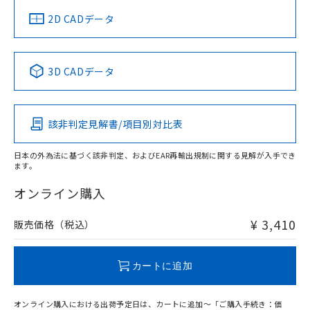
中国 RoHS
注意事項・凡例
2D CADデータ
中国 RoHS表
※1 ※2
3D CADデータ
Pb
Hg
Cd
Cr(VI)
該非判定見解書/項目別対比表
O
O
O
O
日本の外為法に基づく該非判定、およびEAR再輸出規制に関する見解が入手でき
ます。
"対応済み"や非含有の記載がされた商品であっても、流通
在庫等で未対応品が混在する可能性があります。
オンライン購入
非含有品が必要な際は、弊社営業部門もしくは販売店へお
問い合わせください。
¥ 3,410
販売価格（税込）
この製品のRoHS/REACH対応状況ページへ
カートに追加
オンライン購入における出荷予定日は、カートに追加～「ご購入手続き：価