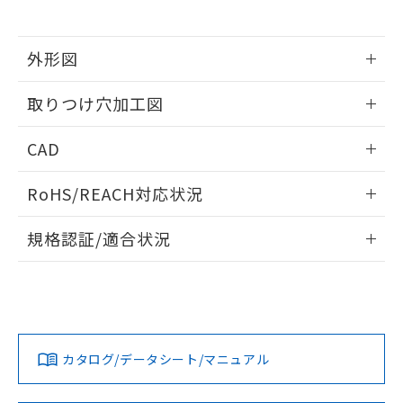
※当社の共同利用者とは、
"個人情報
51物質の非含有証明書（当社基準）
の共同利用に関して"
の「1.共同利
※本証明書は発行日時点で非含有を証明す
用者の範囲」に記載されている法人を
るもので、過去に遡って非含有を証明する
外形図
指します。
ものではありません。
情報更新：2026/05/21
また、RoHS指令のフタル酸エステル類４
取りつけ穴加工図
物質の対応では、対応完了までの期間は出
荷製品に未対応品が混在することから備考
情報更新：2026/05/21
CAD
欄に対応日を記載しておりました。
既に当社にて対応品への在庫切替を完了
ログイン/会員登録いただくと、CADデータをダウンロー
していることから、特段のことがない限
RoHS/REACH対応状況
ドすることができます。
り、2022年1月12日より割愛しておりま
す。
情報更新：2026/7/29
規格認証/適合状況
ログイン/会員登録
EU RoHS
注意事項・凡例
A22NW-3BL-TRA-P101-RDについての規格認証/適合状況に
ついては、「カスタマーサポートセンタ お客様相談室」また
は貴社担当オムロン営業員または販売店にお問い合わせくだ
対応状況
対応予定月
※1
※2
さい。
ダウンロードデータをご利用いただく前に、以下を必ずお読
みください。
カタログ/データシート/マニュアル
対応済み
ソフトウェアの使用条件
お問い合わせ