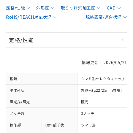
定格/性能
外形図
取りつけ穴加工図
CAD
RoHS/REACH対応状況
規格認証/適合状況
定格/性能
情報更新：2026/05/21
種類
ツマミ形セレクタスイッチ
胴体形状
丸胴形(φ22/25mm共用)
照光/非照光
照光
ノッチ数
3ノッチ
操作部
操作部形状
ツマミ形