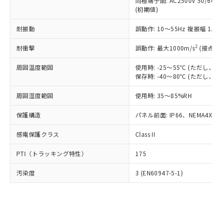
類(PBB) 1000ppm以下、ポリ臭化ジフェニルエーテル類
同極端子間: AC2500V 50/60
Cr(Ⅵ)(六価クロム) : 1000ppm、 PBBs(ポリ臭化ビフェ
とります。
了承ください。
(PBDE) 1000ppm以下、フタル酸ビス(2-エチルヘキシ
○
一定数以上の在庫あり
ニル類) : 1000ppm、 PBDEs(ポリ臭化ジフェニルエーテ
(初期値)
当社は規制貨物を破棄する場合は、完
ル) (DEHP)(別名：DOP) 1000ppm以下、フタル酸ブチ
正式な納期状況および標準価格はお客
ル類) : 1000ppm、
ルベンジル（BBP） 1000ppm以下、フタル酸ジブチル
全に破砕するなど、違法に輸出されな
DBP(フタル酸ジブチル) : 1000ppm、 DIBP(フタル酸ジ
様のお取引先、またはお客様担当のオ
耐振動
誤動作: 10～55Hz 複振幅 1.
（DBP） 1000ppm以下、フタル酸ジイソブチル
イソブチル) : 1000ppm、 BBP(フタル酸ブチルベンジ
△
一定数には満たないが在庫あり
いよう必要な手段を講じます。
ムロン制御機器販売店・当社販売員に
(DIBP) 1000ppm以下
ル) : 1000ppm、
当社は貴社製品を、核兵器、ミサイ
但し、RoHS指令で産業用監視および制御機器に対する
DEHP(フタル酸ビス(2-エチルヘキシル)) : 1000ppm
ご相談ください。
2
耐衝撃
誤動作: 最大1000m/s
(接点開
適用除外項目は除く。
ル、化学兵器、生物兵器またはその他
－
在庫なし(最新の在庫状況につ
オムロン制御機器販売店や当社販売拠
フタル酸エステル類の４物質については閾値を超える意
武器並びにこれらの製造装置等に一切
いては、お客様のお取引先、ま
周囲温度範囲
図的な使用がないことを確認しています。
使用時: -25～55℃ (ただし
点は「
販売ネットワーク
」をご確認
※2 環境保護使用期限
使用いたしません。
保存時: -40～80℃ (ただし
たはお客様担当のオムロン制御
ください。
当社は、貴社製品を第三者に販売する
機器販売店・当社販売員にご確
在庫状況および標準価格結果を当社の
※2 対応予定月
「ｅ」：有害物質（10物質）のすべてが基
周囲湿度範囲
使用時: 35～85%RH
場合は、上記1、2および3の内容を当
認ください)
事前の承諾なく第三者に漏洩または開
準値以下であることを示します。
該第三者に通知します。また当社は、
示しないようお願いします。
保護構造
パネル前面: IP66、NEMA4X, N
部品在庫の切り替え状況などにより、予定
「10」：通常の使用状況下において有害物
販売先および販売に係わる関係者が違
マイパーツ機能（部品リスト作成サー
空
受注生産機種、また在庫状況の
月が前後することがあります。
質が外部に漏えいし、環境に深刻な影響を
法に輸出するおそれがある場合は、取
ビス）をご利用いただくには、I-Web
白
情報を公開していない機種
感電保護クラス
Class II
及ぼさない年数を意味します。
り引きをいたしません。
メンバーズにご登録されている必要が
「－」：未確認です。当社販売部門へお問
あります。
PTI（トラッキング特性）
175
い合わせください。
お客様が当ウェブサイト上で当社にご
※3 非含有証明書ダウンロード
登録された部品リストについて、当社
汚染度
3 (EN60947-5-1)
および当社の共同利用者が、当社の製
下記の非含有証明書をダウンロードするこ
品・サービスに関するお客様との取
とができます。
合意する
キャンセル
引・商談に必要な範囲で利用すること
をご了承ください。
EU RoHS指令（10物質）の非含有証明書