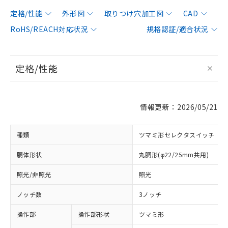
定格/性能
外形図
取りつけ穴加工図
CAD
RoHS/REACH対応状況
規格認証/適合状況
定格/性能
情報更新：2026/05/21
種類
ツマミ形セレクタスイッチ
胴体形状
丸胴形(φ22/25mm共用)
照光/非照光
照光
ノッチ数
3ノッチ
操作部
操作部形状
ツマミ形