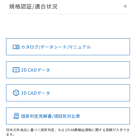
情報更新：2026/7/29
規格認証/適合状況
ログイン/会員登録
EU RoHS
注意事項・凡例
UL認証
CSA認証
CEマーキング
Yes
Yes
Yes
対応状況
対応予定月
※1
※2
ダウンロードデータをご利用いただく前に、以下を必ずお読
みください。
カタログ/データシート/マニュアル
対応済み
ソフトウェアの使用条件
LR型式承認
DNV型式承認
BV型式承認
KR型式承
（イギリス
（ノルウェー
（フランス
（韓国
船舶規格）
船舶規格）
船舶規格）
船舶規格
中国 RoHS
注意事項・凡例
2D CADデータ
No
No
No
No
中国 RoHS表
※1 ※2
3D CADデータ
この製品の規格認証/適合状況ページへ
Pb
Hg
Cd
Cr(VI)
その他の認証はこちらのページからご検索ください
該非判定見解書/項目別対比表
O
O
O
O
日本の外為法に基づく該非判定、およびEAR再輸出規制に関する見解が入手でき
ます。