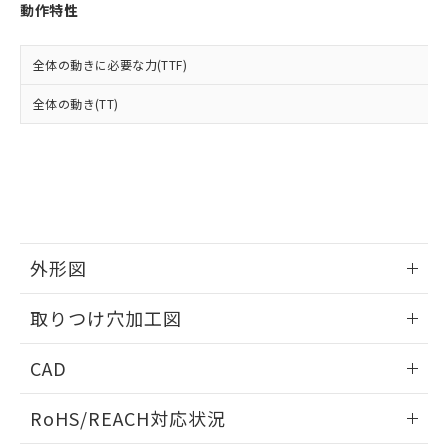
登録された部品リストについて、当社
動作特性
および当社の共同利用者が、当社の製
下記の非含有証明書をダウンロードするこ
品・サービスに関するお客様との取
とができます。
合意する
キャンセル
引・商談に必要な範囲で利用すること
全体の動きに必要な力(TTF)
をご了承ください。
EU RoHS指令（10物質）の非含有証明書
全体の動き(TT)
※当社の共同利用者とは、
"個人情報
51物質の非含有証明書（当社基準）
の共同利用に関して"
の「1.共同利
※本証明書は発行日時点で非含有を証明す
用者の範囲」に記載されている法人を
るもので、過去に遡って非含有を証明する
指します。
ものではありません。
また、RoHS指令のフタル酸エステル類４
物質の対応では、対応完了までの期間は出
荷製品に未対応品が混在することから備考
外形図
欄に対応日を記載しておりました。
既に当社にて対応品への在庫切替を完了
情報更新：2026/05/21
していることから、特段のことがない限
取りつけ穴加工図
り、2022年1月12日より割愛しておりま
す。
情報更新：2026/05/21
CAD
ログイン/会員登録いただくと、CADデータをダウンロー
RoHS/REACH対応状況
ドすることができます。