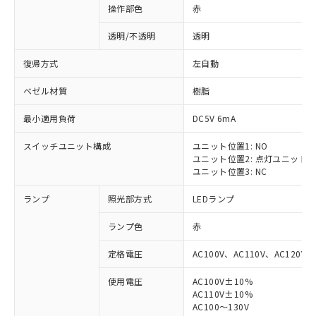
操作部色
赤
透明/不透明
透明
復帰方式
左自動
ベゼル材質
樹脂
最小適用負荷
DC5V 6mA
スイッチユニット構成
ユニット位置1: NO
ユニット位置2: 点灯ユニット
ユニット位置3: NC
ランプ
照光部方式
LEDランプ
ランプ色
赤
定格電圧
AC100V、AC110V、AC120V
使用電圧
AC100V±10%
AC110V±10%
AC100～130V