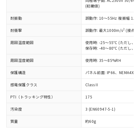
同極端子間: AC2500V 50/60
為替および外国貿易法に定める商品
在庫状況および標準価格照会結果は、
い合わせください。
(初期値)
（以下｢規制貨物等」という）を輸出
記載している更新日時点での社内デー
*EU RoHS指令（10物質）：
または国外への提供する場合は、日本
記
タに基づき作成されるものであり、閲
説明
鉛(Pb) 1000ppm以下、 水銀(Hg) 1000ppm以下、 カド
耐振動
誤動作: 10～55Hz 複振幅 1.
*中国RoHS10物質の基準値 (GB/T26572)：
国政府の輸出許可(または役務取引許
号
覧された時点での実際の在庫および標
ミウム(Cd) 100ppm以下、
Pb(鉛) :1000ppm、 Hg(水銀) : 1000ppm、 Cd(カドミウ
可)を取得するなどの必要な手続きを
六価クロム(Cr(Ⅵ)) 1000ppm以下、ポリ臭化ビフェニル
ム) : 100ppm、
準価格とは異なる場合があることをご
2
耐衝撃
誤動作: 最大1000m/s
(接点開
類(PBB) 1000ppm以下、ポリ臭化ジフェニルエーテル類
Cr(Ⅵ)(六価クロム) : 1000ppm、 PBBs(ポリ臭化ビフェ
とります。
了承ください。
(PBDE) 1000ppm以下、フタル酸ビス(2-エチルヘキシ
○
一定数以上の在庫あり
ニル類) : 1000ppm、 PBDEs(ポリ臭化ジフェニルエーテ
当社は規制貨物を破棄する場合は、完
ル) (DEHP)(別名：DOP) 1000ppm以下、フタル酸ブチ
正式な納期状況および標準価格はお客
ル類) : 1000ppm、
周囲温度範囲
使用時: -25～55℃ (ただし
ルベンジル（BBP） 1000ppm以下、フタル酸ジブチル
全に破砕するなど、違法に輸出されな
DBP(フタル酸ジブチル) : 1000ppm、 DIBP(フタル酸ジ
保存時: -40～80℃ (ただし
様のお取引先、またはお客様担当のオ
（DBP） 1000ppm以下、フタル酸ジイソブチル
イソブチル) : 1000ppm、 BBP(フタル酸ブチルベンジ
△
一定数には満たないが在庫あり
いよう必要な手段を講じます。
ムロン制御機器販売店・当社販売員に
(DIBP) 1000ppm以下
ル) : 1000ppm、
当社は貴社製品を、核兵器、ミサイ
但し、RoHS指令で産業用監視および制御機器に対する
周囲湿度範囲
使用時: 35～85%RH
DEHP(フタル酸ビス(2-エチルヘキシル)) : 1000ppm
ご相談ください。
適用除外項目は除く。
ル、化学兵器、生物兵器またはその他
－
在庫なし(最新の在庫状況につ
オムロン制御機器販売店や当社販売拠
フタル酸エステル類の４物質については閾値を超える意
保護構造
パネル前面: IP66、NEMA4X, N
武器並びにこれらの製造装置等に一切
いては、お客様のお取引先、ま
図的な使用がないことを確認しています。
点は「
販売ネットワーク
」をご確認
※2 環境保護使用期限
使用いたしません。
たはお客様担当のオムロン制御
ください。
感電保護クラス
Class II
当社は、貴社製品を第三者に販売する
機器販売店・当社販売員にご確
在庫状況および標準価格結果を当社の
※2 対応予定月
「ｅ」：有害物質（10物質）のすべてが基
場合は、上記1、2および3の内容を当
認ください)
事前の承諾なく第三者に漏洩または開
PTI（トラッキング特性）
175
準値以下であることを示します。
該第三者に通知します。また当社は、
示しないようお願いします。
部品在庫の切り替え状況などにより、予定
「10」：通常の使用状況下において有害物
販売先および販売に係わる関係者が違
マイパーツ機能（部品リスト作成サー
空
受注生産機種、また在庫状況の
汚染度
3 (EN60947-5-1)
月が前後することがあります。
質が外部に漏えいし、環境に深刻な影響を
法に輸出するおそれがある場合は、取
ビス）をご利用いただくには、I-Web
白
情報を公開していない機種
及ぼさない年数を意味します。
り引きをいたしません。
メンバーズにご登録されている必要が
質量
約60g
「－」：未確認です。当社販売部門へお問
あります。
い合わせください。
お客様が当ウェブサイト上で当社にご
※3 非含有証明書ダウンロード