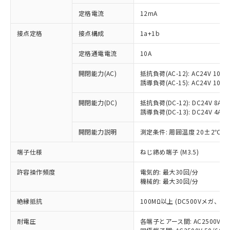
定格電流
12mA
接点定格
接点構成
1a+1b
※1 対応状況
定格通電電流
10A
対応済み：EU RoHS指令（10物質）の
非含有に対応した製品が提供可能な商品で
開閉能力(AC)
抵抗負荷(AC-12): AC24V 10A/A
す。
誘導負荷(AC-15): AC24V 10A/AC
対応予定：EU RoHS指令（10物質）の非含
ご利用条件
有に対応した製品に切り替える予定のある
開閉能力(DC)
抵抗負荷(DC-12): DC24V 8A/DC
商品です。
誘導負荷(DC-13): DC24V 4A/DC
対応予定なし：EU RoHS指令（10物質）の
以下の条件をお読みいただき、同意のうえ
開閉能力説明
測定条件: 周囲温度 20±2℃、
非含有に非対応の商品で、対応品を出す予
ご利用ください。
定はありません。
端子仕様
ねじ締め端子 (M3.5)
調査・確認中：EU RoHS指令（10物質）の
本サービスは、当社制御機器事業取扱
※1 中国RoHS○×表
非含有の対応状況を調査中または確認中の
商品の当社在庫状況および標準価格
許容操作頻度
電気的: 最大30回/分
商品です。
(税抜)を提供させていただくもので
機械的: 最大30回/分
「○」：最大均質材料含有率が中国RoHSの
非該当品：ライセンス料など無形物で、有
す。
基準値以下であることを示します。
害物質有無と関係のない商品です。
絶縁抵抗
100MΩ以上 (DC500Vメガ、
当社制御機器事業取扱商品の中には、
「×」：最大均質材料含有率が中国RoHSの
仕入先様の事情により、非含有部品として
本サービスの対象外となる商品もある
基準値を超えていることを示します。
いたものが、含有品と判明した場合などや
当社は、これら貴社製品のうち、外国
耐電圧
各端子とアース間: AC2500V 50/
ことをご了承ください。
「－」：未確認です。当社販売部門へお問
むを得ず変更することがあります。