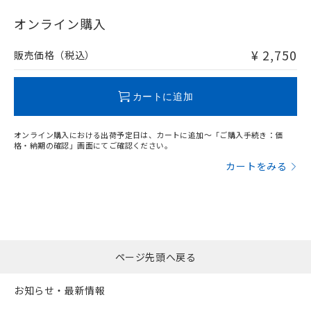
"対応済み"や非含有の記載がされた商品であっても、流通
在庫等で未対応品が混在する可能性があります。
オンライン購入
非含有品が必要な際は、弊社営業部門もしくは販売店へお
問い合わせください。
¥ 2,750
販売価格（税込）
この製品のRoHS/REACH対応状況ページへ
カートに追加
オンライン購入における出荷予定日は、カートに追加～「ご購入手続き：価
格・納期の確認」画面にてご確認ください。
カートをみる
ページ先頭へ戻る
お知らせ・最新情報