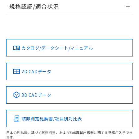
情報更新：2026/7/29
規格認証/適合状況
ログイン/会員登録
EU RoHS
注意事項・凡例
A22NW-3BL-TOA-P102-ODについての規格認証/適合状況に
ついては、「カスタマーサポートセンタ お客様相談室」また
は貴社担当オムロン営業員または販売店にお問い合わせくだ
対応状況
対応予定月
※1
※2
さい。
ダウンロードデータをご利用いただく前に、以下を必ずお読
みください。
カタログ/データシート/マニュアル
対応済み
ソフトウェアの使用条件
お問い合わせ
中国 RoHS
注意事項・凡例
2D CADデータ
中国 RoHS表
※1 ※2
3D CADデータ
Pb
Hg
Cd
Cr(VI)
該非判定見解書/項目別対比表
O
O
O
O
日本の外為法に基づく該非判定、およびEAR再輸出規制に関する見解が入手でき
ます。