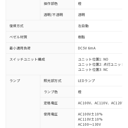
操作部色
橙
透明/不透明
透明
復帰方式
左自動
ベゼル材質
樹脂
最小適用負荷
DC5V 6mA
スイッチユニット構成
ユニット位置1: NO
ユニット位置2: 点灯ユニット
ユニット位置3: NC
ランプ
照光部方式
LEDランプ
ランプ色
橙
定格電圧
AC100V、AC110V、AC120V
使用電圧
AC100V±10%
AC110V±10%
AC100～130V