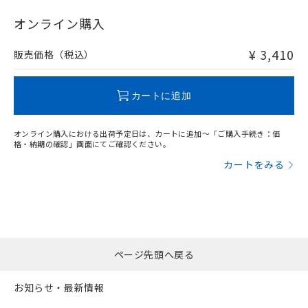
"対応済み"や非含有の記載がされた商品であっても、流通
在庫等で未対応品が混在する可能性があります。
オンライン購入
非含有品が必要な際は、弊社営業部門もしくは販売店へお
問い合わせください。
¥ 3,410
販売価格（税込）
この製品のRoHS/REACH対応状況ページへ
カートに追加
オンライン購入における出荷予定日は、カートに追加～「ご購入手続き：価
格・納期の確認」画面にてご確認ください。
カートをみる
ページ先頭へ戻る
お知らせ・最新情報