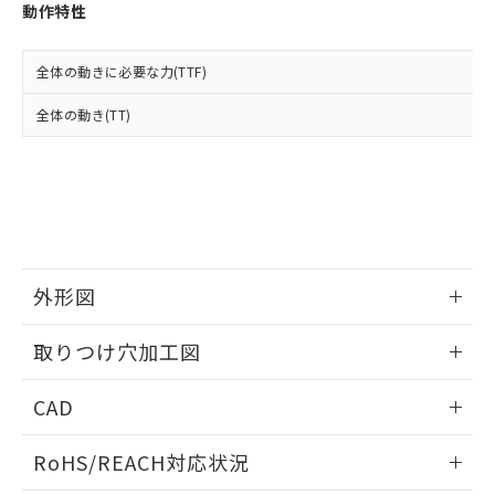
登録された部品リストについて、当社
動作特性
および当社の共同利用者が、当社の製
下記の非含有証明書をダウンロードするこ
品・サービスに関するお客様との取
とができます。
合意する
キャンセル
引・商談に必要な範囲で利用すること
全体の動きに必要な力(TTF)
をご了承ください。
EU RoHS指令（10物質）の非含有証明書
全体の動き(TT)
※当社の共同利用者とは、
"個人情報
51物質の非含有証明書（当社基準）
の共同利用に関して"
の「1.共同利
※本証明書は発行日時点で非含有を証明す
用者の範囲」に記載されている法人を
るもので、過去に遡って非含有を証明する
指します。
ものではありません。
また、RoHS指令のフタル酸エステル類４
物質の対応では、対応完了までの期間は出
荷製品に未対応品が混在することから備考
外形図
欄に対応日を記載しておりました。
既に当社にて対応品への在庫切替を完了
情報更新：2026/05/21
していることから、特段のことがない限
取りつけ穴加工図
り、2022年1月12日より割愛しておりま
す。
情報更新：2026/05/21
CAD
ログイン/会員登録いただくと、CADデータをダウンロー
RoHS/REACH対応状況
ドすることができます。