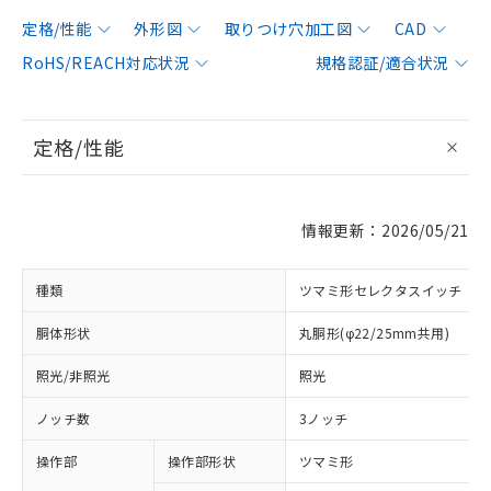
定格/性能
外形図
取りつけ穴加工図
CAD
RoHS/REACH対応状況
規格認証/適合状況
定格/性能
情報更新：2026/05/21
種類
ツマミ形セレクタスイッチ
胴体形状
丸胴形(φ22/25mm共用)
照光/非照光
照光
ノッチ数
3ノッチ
操作部
操作部形状
ツマミ形