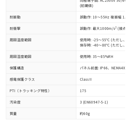
同極端子間: AC2500V 50/60
為替および外国貿易法に定める商品
在庫状況および標準価格照会結果は、
い合わせください。
(初期値)
（以下｢規制貨物等」という）を輸出
記載している更新日時点での社内デー
*EU RoHS指令（10物質）：
または国外への提供する場合は、日本
記
タに基づき作成されるものであり、閲
説明
鉛(Pb) 1000ppm以下、 水銀(Hg) 1000ppm以下、 カド
耐振動
誤動作: 10～55Hz 複振幅 1.
*中国RoHS10物質の基準値 (GB/T26572)：
国政府の輸出許可(または役務取引許
号
覧された時点での実際の在庫および標
ミウム(Cd) 100ppm以下、
Pb(鉛) :1000ppm、 Hg(水銀) : 1000ppm、 Cd(カドミウ
可)を取得するなどの必要な手続きを
六価クロム(Cr(Ⅵ)) 1000ppm以下、ポリ臭化ビフェニル
ム) : 100ppm、
準価格とは異なる場合があることをご
2
耐衝撃
誤動作: 最大1000m/s
(接点開
類(PBB) 1000ppm以下、ポリ臭化ジフェニルエーテル類
Cr(Ⅵ)(六価クロム) : 1000ppm、 PBBs(ポリ臭化ビフェ
とります。
了承ください。
(PBDE) 1000ppm以下、フタル酸ビス(2-エチルヘキシ
○
一定数以上の在庫あり
ニル類) : 1000ppm、 PBDEs(ポリ臭化ジフェニルエーテ
当社は規制貨物を破棄する場合は、完
ル) (DEHP)(別名：DOP) 1000ppm以下、フタル酸ブチ
正式な納期状況および標準価格はお客
ル類) : 1000ppm、
周囲温度範囲
使用時: -25～55℃ (ただし
ルベンジル（BBP） 1000ppm以下、フタル酸ジブチル
全に破砕するなど、違法に輸出されな
DBP(フタル酸ジブチル) : 1000ppm、 DIBP(フタル酸ジ
保存時: -40～80℃ (ただし
様のお取引先、またはお客様担当のオ
（DBP） 1000ppm以下、フタル酸ジイソブチル
イソブチル) : 1000ppm、 BBP(フタル酸ブチルベンジ
△
一定数には満たないが在庫あり
いよう必要な手段を講じます。
ムロン制御機器販売店・当社販売員に
(DIBP) 1000ppm以下
ル) : 1000ppm、
当社は貴社製品を、核兵器、ミサイ
但し、RoHS指令で産業用監視および制御機器に対する
周囲湿度範囲
使用時: 35～85%RH
DEHP(フタル酸ビス(2-エチルヘキシル)) : 1000ppm
ご相談ください。
適用除外項目は除く。
ル、化学兵器、生物兵器またはその他
－
在庫なし(最新の在庫状況につ
オムロン制御機器販売店や当社販売拠
フタル酸エステル類の４物質については閾値を超える意
保護構造
パネル前面: IP66、NEMA4X, N
武器並びにこれらの製造装置等に一切
いては、お客様のお取引先、ま
図的な使用がないことを確認しています。
点は「
販売ネットワーク
」をご確認
※2 環境保護使用期限
使用いたしません。
たはお客様担当のオムロン制御
ください。
感電保護クラス
Class II
当社は、貴社製品を第三者に販売する
機器販売店・当社販売員にご確
在庫状況および標準価格結果を当社の
※2 対応予定月
「ｅ」：有害物質（10物質）のすべてが基
場合は、上記1、2および3の内容を当
認ください)
事前の承諾なく第三者に漏洩または開
PTI（トラッキング特性）
175
準値以下であることを示します。
該第三者に通知します。また当社は、
示しないようお願いします。
部品在庫の切り替え状況などにより、予定
「10」：通常の使用状況下において有害物
販売先および販売に係わる関係者が違
マイパーツ機能（部品リスト作成サー
空
受注生産機種、また在庫状況の
汚染度
3 (EN60947-5-1)
月が前後することがあります。
質が外部に漏えいし、環境に深刻な影響を
法に輸出するおそれがある場合は、取
ビス）をご利用いただくには、I-Web
白
情報を公開していない機種
及ぼさない年数を意味します。
り引きをいたしません。
メンバーズにご登録されている必要が
質量
約60g
「－」：未確認です。当社販売部門へお問
あります。
い合わせください。
お客様が当ウェブサイト上で当社にご
※3 非含有証明書ダウンロード