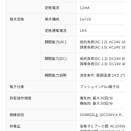
定格電流
12mA
接点定格
接点構成
1a+1b
※1 対応状況
定格通電電流
10A
対応済み：EU RoHS指令（10物質）の
非含有に対応した製品が提供可能な商品で
開閉能力(AC)
抵抗負荷(AC-12): AC24V 10A/A
す。
誘導負荷(AC-15): AC24V 10A/AC
対応予定：EU RoHS指令（10物質）の非含
ご利用条件
有に対応した製品に切り替える予定のある
開閉能力(DC)
抵抗負荷(DC-12): DC24V 8A/DC
商品です。
誘導負荷(DC-13): DC24V 4A/DC
対応予定なし：EU RoHS指令（10物質）の
以下の条件をお読みいただき、同意のうえ
開閉能力説明
測定条件: 周囲温度 20±2℃、
非含有に非対応の商品で、対応品を出す予
ご利用ください。
定はありません。
端子仕様
プッシュインPlus端子台
調査・確認中：EU RoHS指令（10物質）の
本サービスは、当社制御機器事業取扱
※1 中国RoHS○×表
非含有の対応状況を調査中または確認中の
商品の当社在庫状況および標準価格
許容操作頻度
電気的: 最大30回/分
商品です。
(税抜)を提供させていただくもので
機械的: 最大30回/分
「○」：最大均質材料含有率が中国RoHSの
非該当品：ライセンス料など無形物で、有
す。
基準値以下であることを示します。
害物質有無と関係のない商品です。
絶縁抵抗
100MΩ以上 (DC500Vメガ、
当社制御機器事業取扱商品の中には、
「×」：最大均質材料含有率が中国RoHSの
仕入先様の事情により、非含有部品として
本サービスの対象外となる商品もある
基準値を超えていることを示します。
いたものが、含有品と判明した場合などや
当社は、これら貴社製品のうち、外国
耐電圧
各端子とアース間: AC2500V 50/
ことをご了承ください。
「－」：未確認です。当社販売部門へお問
むを得ず変更することがあります。