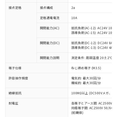
非含有に対応した製品が提供可能な商品で
接点定格
接点構成
2a
す。
対応予定：EU RoHS指令（10物質）の非含
ご利用条件
定格通電電流
10A
有に対応した製品に切り替える予定のある
商品です。
開閉能力(AC)
抵抗負荷(AC-12): AC24V 10A/A
対応予定なし：EU RoHS指令（10物質）の
誘導負荷(AC-15): AC24V 10A/AC
以下の条件をお読みいただき、同意のうえ
非含有に非対応の商品で、対応品を出す予
ご利用ください。
定はありません。
開閉能力(DC)
抵抗負荷(DC-12): DC24V 8A/DC
調査・確認中：EU RoHS指令（10物質）の
誘導負荷(DC-13): DC24V 4A/DC
本サービスは、当社制御機器事業取扱
※1 中国RoHS○×表
非含有の対応状況を調査中または確認中の
商品の当社在庫状況および標準価格
開閉能力説明
測定条件: 周囲温度 20±2℃、
商品です。
(税抜)を提供させていただくもので
「○」：最大均質材料含有率が中国RoHSの
非該当品：ライセンス料など無形物で、有
す。
端子仕様
ねじ締め端子 (M3.5)
基準値以下であることを示します。
害物質有無と関係のない商品です。
当社制御機器事業取扱商品の中には、
「×」：最大均質材料含有率が中国RoHSの
仕入先様の事情により、非含有部品として
本サービスの対象外となる商品もある
許容操作頻度
電気的: 最大30回/分
基準値を超えていることを示します。
いたものが、含有品と判明した場合などや
当社は、これら貴社製品のうち、外国
ことをご了承ください。
機械的: 最大30回/分
「－」：未確認です。当社販売部門へお問
むを得ず変更することがあります。
為替および外国貿易法に定める商品
在庫状況および標準価格照会結果は、
い合わせください。
（以下｢規制貨物等」という）を輸出
絶縁抵抗
100MΩ以上 (DC500Vメガ、
記載している更新日時点での社内デー
*EU RoHS指令（10物質）：
または国外への提供する場合は、日本
記
タに基づき作成されるものであり、閲
説明
鉛(Pb) 1000ppm以下、 水銀(Hg) 1000ppm以下、 カド
*中国RoHS10物質の基準値 (GB/T26572)：
国政府の輸出許可(または役務取引許
耐電圧
各端子とアース間: AC2500V 50/
号
覧された時点での実際の在庫および標
ミウム(Cd) 100ppm以下、
Pb(鉛) :1000ppm、 Hg(水銀) : 1000ppm、 Cd(カドミウ
同極端子間: AC2500V 50/60
可)を取得するなどの必要な手続きを
六価クロム(Cr(Ⅵ)) 1000ppm以下、ポリ臭化ビフェニル
ム) : 100ppm、
準価格とは異なる場合があることをご
類(PBB) 1000ppm以下、ポリ臭化ジフェニルエーテル類
(初期値)
Cr(Ⅵ)(六価クロム) : 1000ppm、 PBBs(ポリ臭化ビフェ
とります。
了承ください。
(PBDE) 1000ppm以下、フタル酸ビス(2-エチルヘキシ