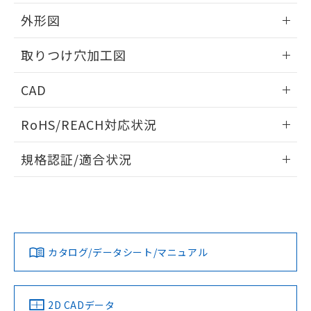
51物質の非含有証明書（当社基準）
の共同利用に関して"
の「1.共同利
※本証明書は発行日時点で非含有を証明す
外形図
用者の範囲」に記載されている法人を
るもので、過去に遡って非含有を証明する
指します。
ものではありません。
情報更新：2026/05/21
取りつけ穴加工図
また、RoHS指令のフタル酸エステル類４
物質の対応では、対応完了までの期間は出
情報更新：2026/05/21
CAD
荷製品に未対応品が混在することから備考
欄に対応日を記載しておりました。
ログイン/会員登録いただくと、CADデータをダウンロー
既に当社にて対応品への在庫切替を完了
RoHS/REACH対応状況
ドすることができます。
していることから、特段のことがない限
り、2022年1月12日より割愛しておりま
情報更新：2026/7/29
規格認証/適合状況
す。
ログイン/会員登録
EU RoHS
注意事項・凡例
UL認証
CSA認証
CEマーキング
Yes
Yes
Yes
対応状況
対応予定月
※1
※2
ダウンロードデータをご利用いただく前に、以下を必ずお読
みください。
カタログ/データシート/マニュアル
対応済み
ソフトウェアの使用条件
LR型式承認
DNV型式承認
BV型式承認
KR型式承
（イギリス
（ノルウェー
（フランス
（韓国
船舶規格）
船舶規格）
船舶規格）
船舶規格
中国 RoHS
注意事項・凡例
2D CADデータ