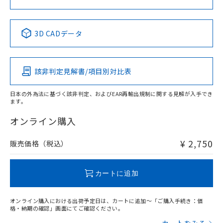
No
No
No
No
中国 RoHS表
※1 ※2
3D CADデータ
この製品の規格認証/適合状況ページへ
Pb
Hg
Cd
Cr(VI)
その他の認証はこちらのページからご検索ください
該非判定見解書/項目別対比表
X
O
O
O
日本の外為法に基づく該非判定、およびEAR再輸出規制に関する見解が入手でき
ます。
"対応済み"や非含有の記載がされた商品であっても、流通
在庫等で未対応品が混在する可能性があります。
オンライン購入
非含有品が必要な際は、弊社営業部門もしくは販売店へお
問い合わせください。
¥ 2,750
販売価格（税込）
この製品のRoHS/REACH対応状況ページへ
カートに追加
オンライン購入における出荷予定日は、カートに追加～「ご購入手続き：価
格・納期の確認」画面にてご確認ください。