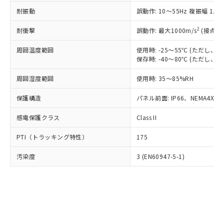
○
一定数以上の在庫あり
ニル類) : 1000ppm、 PBDEs(ポリ臭化ジフェニルエーテ
当社は規制貨物を破棄する場合は、完
ル) (DEHP)(別名：DOP) 1000ppm以下、フタル酸ブチ
正式な納期状況および標準価格はお客
ル類) : 1000ppm、
耐振動
誤動作: 10～55Hz 複振幅 1.
ルベンジル（BBP） 1000ppm以下、フタル酸ジブチル
全に破砕するなど、違法に輸出されな
DBP(フタル酸ジブチル) : 1000ppm、 DIBP(フタル酸ジ
様のお取引先、またはお客様担当のオ
（DBP） 1000ppm以下、フタル酸ジイソブチル
イソブチル) : 1000ppm、 BBP(フタル酸ブチルベンジ
△
一定数には満たないが在庫あり
いよう必要な手段を講じます。
ムロン制御機器販売店・当社販売員に
(DIBP) 1000ppm以下
2
耐衝撃
ル) : 1000ppm、
誤動作: 最大1000m/s
(接点開
当社は貴社製品を、核兵器、ミサイ
但し、RoHS指令で産業用監視および制御機器に対する
DEHP(フタル酸ビス(2-エチルヘキシル)) : 1000ppm
ご相談ください。
適用除外項目は除く。
ル、化学兵器、生物兵器またはその他
－
在庫なし(最新の在庫状況につ
オムロン制御機器販売店や当社販売拠
周囲温度範囲
使用時: -25～55℃ (ただし
フタル酸エステル類の４物質については閾値を超える意
武器並びにこれらの製造装置等に一切
いては、お客様のお取引先、ま
図的な使用がないことを確認しています。
保存時: -40～80℃ (ただし
点は「
販売ネットワーク
」をご確認
※2 環境保護使用期限
使用いたしません。
たはお客様担当のオムロン制御
ください。
当社は、貴社製品を第三者に販売する
周囲湿度範囲
使用時: 35～85%RH
機器販売店・当社販売員にご確
在庫状況および標準価格結果を当社の
※2 対応予定月
「ｅ」：有害物質（10物質）のすべてが基
場合は、上記1、2および3の内容を当
認ください)
事前の承諾なく第三者に漏洩または開
準値以下であることを示します。
保護構造
パネル前面: IP66、NEMA4X, N
該第三者に通知します。また当社は、
示しないようお願いします。
部品在庫の切り替え状況などにより、予定
「10」：通常の使用状況下において有害物
販売先および販売に係わる関係者が違
マイパーツ機能（部品リスト作成サー
空
受注生産機種、また在庫状況の
感電保護クラス
Class II
月が前後することがあります。
質が外部に漏えいし、環境に深刻な影響を
法に輸出するおそれがある場合は、取
ビス）をご利用いただくには、I-Web
白
情報を公開していない機種
及ぼさない年数を意味します。
り引きをいたしません。
メンバーズにご登録されている必要が
PTI（トラッキング特性）
175
「－」：未確認です。当社販売部門へお問
あります。
い合わせください。
お客様が当ウェブサイト上で当社にご
汚染度
3 (EN60947-5-1)
※3 非含有証明書ダウンロード
登録された部品リストについて、当社
および当社の共同利用者が、当社の製
下記の非含有証明書をダウンロードするこ
品・サービスに関するお客様との取
とができます。
合意する
キャンセル
引・商談に必要な範囲で利用すること
をご了承ください。
EU RoHS指令（10物質）の非含有証明書
※当社の共同利用者とは、
"個人情報