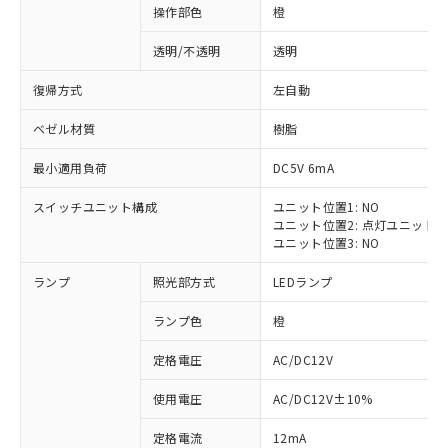
操作部色
橙
透明/不透明
透明
復帰方式
左自動
ベゼル材質
樹脂
最小適用負荷
DC5V 6mA
スイッチユニット構成
ユニット位置1: NO
ユニット位置2: 点灯ユニット
ユニット位置3: NO
ランプ
照光部方式
LEDランプ
ランプ色
橙
定格電圧
AC/DC12V
※1 対応状況
使用電圧
AC/DC12V±10%
定格電流
12mA
対応済み：EU RoHS指令（10物質）の