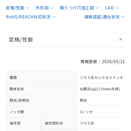
定格/性能
外形図
取りつけ穴加工図
CAD
RoHS/REACH対応状況
規格認証/適合状況
定格/性能
情報更新：2026/05/21
種類
ツマミ形セレクタスイッチ
胴体形状
丸胴形(φ22/25mm共用)
照光/非照光
照光
ノッチ数
3ノッチ
操作部
操作部形状
ツマミ形