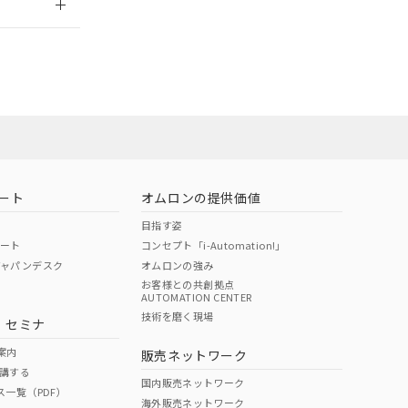
担当オムロン営
お問い合わせ
ート
オムロンの提供価値
目指す姿
ポート
コンセプト「i-Automation!」
ジャパンデスク
オムロンの強み
お客様との共創拠点
AUTOMATION CENTER
DIBP
BBP
DEHP
環境保護
技術を磨く現場
・セミナ
使用期限
案内
販売ネットワーク
講する
O
O
O
10
国内販売ネットワーク
ス一覧（PDF）
海外販売ネットワーク