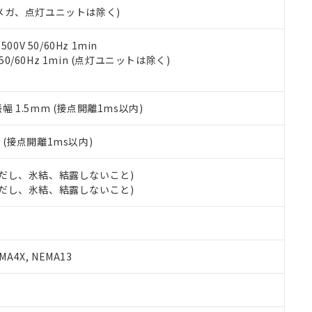
令のフタル酸エステル類４物質の対応では、対応完了までの期間は出
00Vメガ、点灯ユニットは除く)
備考欄に対応日を記載しておりました。
品への在庫切替を完了していることから、特段のことがない限り、20
0V 50/60Hz 1min
す。
 50/60Hz 1min (点灯ユニットは除く)
振幅 1.5mm (接点開離1ms以内)
2
(接点開離1ms以内)
 (ただし、氷結、結露しないこと)
 (ただし、氷結、結露しないこと)
A4X, NEMA13