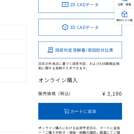
2D CADデータ
在庫・価格
無料テスト機
3D CADデータ
該非判定見解書/項目別対比表
日本の外為法に基づく該非判定、およびEAR再輸出規
制に関する見解が入手できます。
オンライン購入
¥ 3,190
販売価格（税込）
カートに追加
オンライン購入における出荷予定日は、カートに追加
～「ご購入手続き：価格・納期の確認」画面にてご確