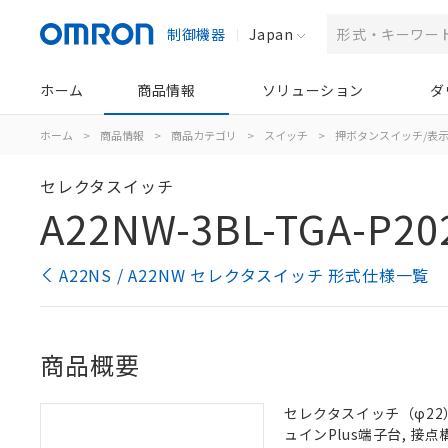
制御機器
Japan
ホーム
商品情報
ソリューション
ダ
ホーム
>
商品情報
>
商品カテゴリ
>
スイッチ
>
押ボタンスイッチ/表
セレクタスイッチ
A22NW-3BL-TGA-P20
A22NS / A22NW セレクタスイッチ 形式仕様一覧
商品概要
セレクタスイッチ（φ22）,
ュインPlus端子台, 接点構