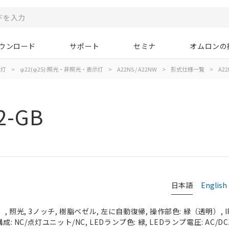
ウンロード
サポート
セミナ
オムロンの
示灯
>
φ22(φ25):照光・非照光・表示灯
>
A22NS / A22NW
>
形式仕様一覧
>
A22
2-GB
日本語
English
 照光, 3ノッチ, 樹脂ベゼル, 左に自動復帰, 操作部色: 緑（透明）, IP
成: NC/点灯ユニット/NC, LEDランプ色: 緑, LEDランプ電圧: AC/DC