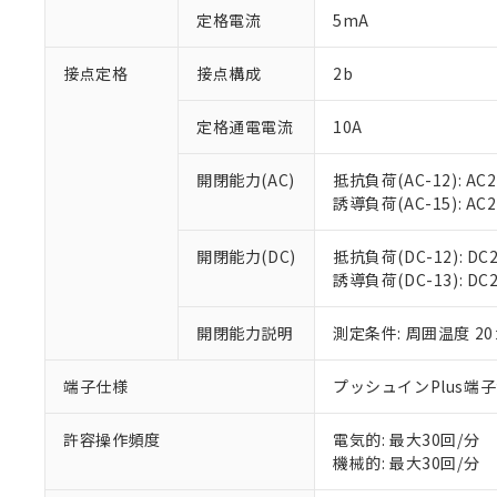
「○」：最大均質
定格電流
5mA
「×」：最大均質
本サービスは
当社は、これ
*EU RoHS指令（10物
「－」：未確認で
鉛(Pb) 1000ppm以下、
くものです。
う）を輸出ま
接点定格
接点構成
2b
記
説明
六価クロム(Cr(Ⅵ)) 1
当社制御機器
などの必要な
フタル酸ビス(2-エチルヘ
号
*中国RoHS10物質の基準値 
ル（DBP） 1000ppm
在庫状況およ
当社は規制貨
Pb(鉛) :1000ppm、 Hg
定格通電電流
10A
但し、RoHS指令で産
のであり、閲
ます。
Cr(Ⅵ)(六価クロム) : 
フタル酸エステル類の４
○
一定数以
DBP(フタル酸ジブチル) :
い。
当社は貴社製
DEHP(フタル酸ビス(2-エ
開閉能力(AC)
抵抗負荷(AC-12): AC24
正式な納期状
置等に一切使
誘導負荷(AC-15): AC24V
当社販売員に
※2 対応予定月
△
一定数に
当社は、貴社
オムロン制御
また当社は、
※2 環境保護使
在庫状況およ
部品在庫の切り替
たしません。
開閉能力(DC)
抵抗負荷(DC-12): DC24
－
在庫なし
す。
誘導負荷(DC-13): DC24
「ｅ」：有害物質
機器販売
マイパーツ機
「10」：通常の
ている必要が
味します。
開閉能力説明
測定条件: 周囲温度 2
空
受注生産
お客様が当ウ
※3 非含有証明
「－」：未確認で
白
が、当社の製
端子仕様
プッシュインPlus端
さい。
下記の非含有証明
※当社の共同
いる法人を指
許容操作頻度
電気的: 最大30回/分
EU RoHS指令（
機械的: 最大30回/分
51物質の非含有証
※本証明書は発行