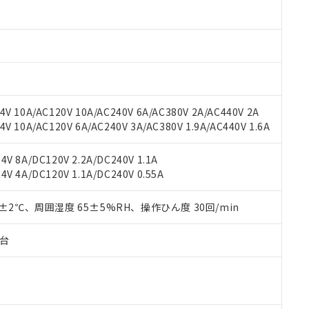
材料含有率が中国RoHSの基準値以下であることを示します。
材料含有率が中国RoHSの基準値を超えていることを示します。
、当社制御機器事業取扱商品の当社在庫状況および標準価格(税抜)
ら貴社製品のうち、外国為替および外国貿易法に定める商品（以下｢
質）：
す。当社販売部門へお問い合わせください。
 水銀(Hg) 1000ppm以下、 カドミウム(Cd) 100ppm以下、
たは国外への提供する場合は、日本国政府の輸出許可(または役務取
000ppm以下、ポリ臭化ビフェニル類(PBB) 1000ppm以下、ポリ臭化ジフェニルエーテル類(P
事業取扱商品の中には、本サービスの対象外となる商品もあること
手続きをとります。
キシル) (DEHP)(別名：DOP) 1000ppm以下、フタル酸ブチルベンジル（BBP） 100
(GB/T26572)：
以下、フタル酸ジイソブチル (DIBP) 1000ppm以下
び標準価格照会結果は、記載している更新日時点での社内データに
物を破棄する場合は、完全に破砕するなど、違法に輸出されないよ
(水銀) : 1000ppm、 Cd(カドミウム) : 100ppm、
業用監視および制御機器に対する適用除外項目は除く。
覧された時点での実際の在庫および標準価格とは異なる場合がある
1000ppm、 PBBs(ポリ臭化ビフェニル類) : 1000ppm、 PBDEs(ポリ臭化ジフェニルエーテル類
物質については閾値を超える意図的な使用がないことを確認しています。
上の在庫あり
 1000ppm、 DIBP(フタル酸ジイソブチル) : 1000ppm、 BBP(フタル酸ブチルベンジル) :
品を、核兵器、ミサイル、化学兵器、生物兵器またはその他武器並
チルヘキシル)) : 1000ppm
V 10A/AC120V 10A/AC240V 6A/AC380V 2A/AC440V 2A
況および標準価格はお客様のお取引先、またはお客様担当のオムロ
用いたしません。
 10A/AC120V 6A/AC240V 3A/AC380V 1.9A/AC440V 1.6A
ご相談ください。
は満たないが在庫あり
製品を第三者に販売する場合は、上記1、2および3の内容を当該第
機器販売店や当社販売拠点は「
販売ネットワーク
」をご確認くだ
販売先および販売に係わる関係者が違法に輸出するおそれがある場
用期限
び標準価格結果を当社の事前の承諾なく第三者に漏洩または開示し
え状況などにより、予定月が前後することがあります。
V 8A/DC120V 2.2A/DC240V 1.1A
(最新の在庫状況については、お客様のお取引先、またはお客様担当
V 4A/DC120V 1.1A/DC240V 0.55A
（10物質）のすべてが基準値以下であることを示します。
店・当社販売員にご確認ください)
能（部品リスト作成サービス）をご利用いただくには、I-Webメン
使用状況下において有害物質が外部に漏えいし、環境に深刻な影響を
あります。
0±2℃、周囲湿度 65±5%RH、操作ひん度 30回/min
機種、また在庫状況の情報を公開していない機種
ェブサイト上で当社にご登録された部品リストについて、当社およ
書ダウンロード
す。当社販売部門へお問い合わせください。
品・サービスに関するお客様との取引・商談に必要な範囲で利用す
合意する
キャンセル
子台
書をダウンロードすることができます。
利用者とは、
"個人情報の共同利用に関して"
の「1.共同利用者の
します。
10物質）の非含有証明書
明書（当社基準）
日時点で非含有を証明するもので、過去に遡って非含有を証明するも