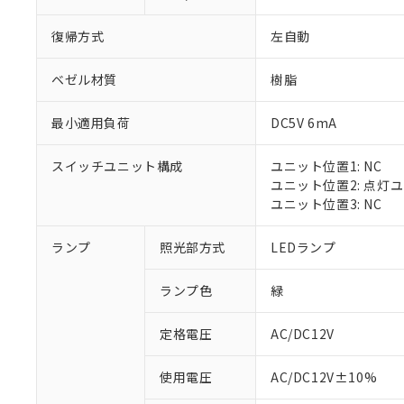
復帰方式
左自動
ベゼル材質
樹脂
最小適用負荷
DC5V 6mA
スイッチユニット構成
ユニット位置1: NC
ユニット位置2: 点灯
ユニット位置3: NC
※1 対応状況
ランプ
照光部方式
LEDランプ
対応済み：EU
ランプ色
緑
対応予定：EU R
対応予定なし：EU
定格電圧
AC/DC12V
調査・確認中：EU
ご利用条件
非該当品：ライセ
※1 中国RoHS
使用電圧
AC/DC12V±10%
仕入先様の事情に
があります。
以下の条件をお読