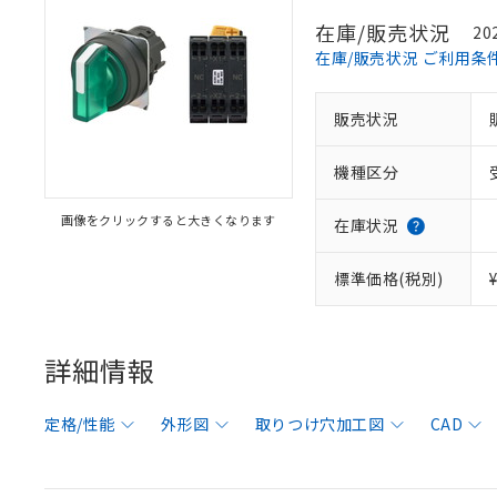
在庫/販売状況
20
在庫/販売状況 ご利用条
販売状況
機種区分
画像をクリックすると大きくなります
在庫状況
標準価格(税別)
詳細情報
定格/性能
外形図
取りつけ穴加工図
CAD