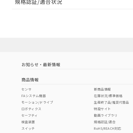
規格認証/適合状況
EU RoHS
注意事項・凡例
A22NW-3BL-TGA-P202-GBについての規格認証/適
業員または販売店にお問い合わせください。
ダウンロードデータをご利用いただく前に、以下を必ずお読
対応状況
対応予定月
※1
※2
ソフトウェアの使用条件
対応済み
お知らせ・最新情報
中国 RoHS
注意事項・凡例
商品情報
中国 RoHS表
※1 ※2
センサ
新商品情報
FAシステム機器
在庫状況/標準価格
Pb
Hg
Cd
Cr(V
モーション/ドライブ
生産終了品/推奨代替品
ロボティクス
特設サイト
セーフティ
動画ライブラリ
検査装置
規格認証/適合
X
O
O
O
スイッチ
RoHS/REACH対応