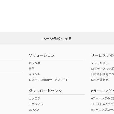
ログイン/会員登録
合状況については、「カスタマーサポートセンタ お客様相談室」または貴社
みください。
非含有証明書
※3
ページ先頭へ戻る
ダウンロードはこちら
ソリューション
サービスサポ
解決提案
テスト機貸出
事例
ロボティクスサ
イベント
日本語相談窓口
現場データ活用サービスi-BELT
輸出該非判定
I)
PBBs
PBDEs
DBP
ダウンロードセンタ
eラーニング
カタログ
eラーニングのご
マニュアル
コースを選んで受
O
O
O
2D CAD
eラーニングコー