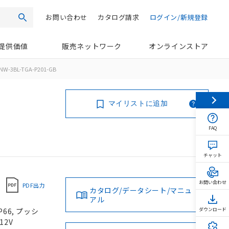
お問い合わせ
カタログ請求
ログイン/新規登録
検索
提供価値
販売ネットワーク
オンラインストア
NW-3BL-TGA-P201-GB
マイリストに追加
FAQ
チャット
お問い合わせ
PDF出力
カタログ/データシート/マニュ
アル
66, プッシ
ダウンロード
12V