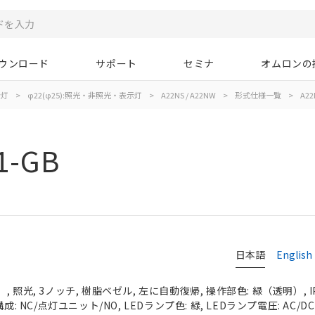
ウンロード
サポート
セミナ
オムロンの
示灯
>
φ22(φ25):照光・非照光・表示灯
>
A22NS / A22NW
>
形式仕様一覧
>
A22
1-GB
日本語
English
 照光, 3ノッチ, 樹脂ベゼル, 左に自動復帰, 操作部色: 緑（透明）, IP
成: NC/点灯ユニット/NO, LEDランプ色: 緑, LEDランプ電圧: AC/DC