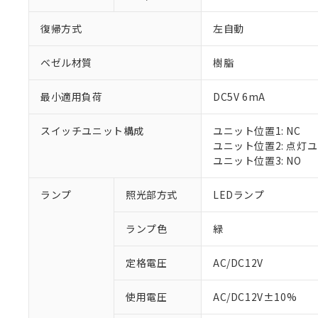
復帰方式
左自動
ベゼル材質
樹脂
最小適用負荷
DC5V 6mA
スイッチユニット構成
ユニット位置1: NC
ユニット位置2: 点灯
ユニット位置3: NO
ランプ
照光部方式
LEDランプ
ランプ色
緑
定格電圧
AC/DC12V
※1 対応状況
使用電圧
AC/DC12V±10%
対応済み：EU