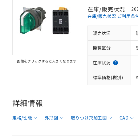
在庫/販売状況
20
在庫/販売状況 ご利用条
販売状況
機種区分
画像をクリックすると大きくなります
在庫状況
標準価格(税別)
詳細情報
定格/性能
外形図
取りつけ穴加工図
CAD