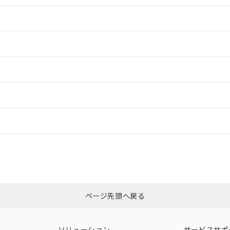
情報更新：2
情報更新：2
ードすることができます。
情報更新：
ログイン/会員登録
合状況については、「カスタマーサポートセンタ お客様相談室」または貴社
みください。
非含有証明書
※3
ページ先頭へ戻る
ダウンロードはこちら
ソリューション
サービスサポ