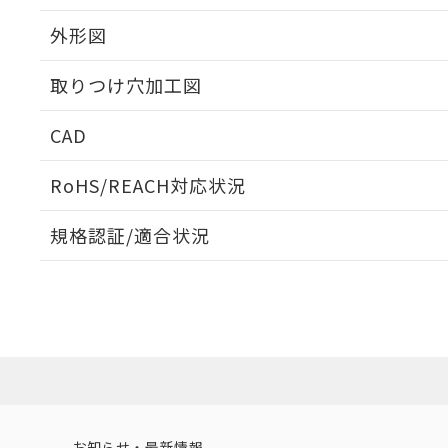
外形図
取りつけ穴加工図
CAD
ログイン/会員登録いただくと、CADデータをダウンロ
RoHS/REACH対応状況
規格認証/適合状況
EU RoHS
注意事項・凡例
A22NW-3BL-TGA-P201-GBについての規格認証/適
業員または販売店にお問い合わせください。
ダウンロードデータをご利用いただく前に、以下を必ずお読
対応状況
対応予定月
※1
※2
ソフトウェアの使用条件
対応済み
お知らせ・最新情報