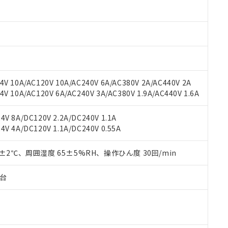
oHS指令（10物質）の非含有に対応した製品に切り替える予定のある
 RoHS指令（10物質）の非含有に非対応の商品で、対応品を出す予
 RoHS指令（10物質）の非含有の対応状況を調査中または確認中の
ンス料など無形物で、有害物質有無と関係のない商品です。
○×表
より、非含有部品としていたものが、含有品と判明した場合などやむ
みいただき、同意のうえご利用ください。
材料含有率が中国RoHSの基準値以下であることを示します。
材料含有率が中国RoHSの基準値を超えていることを示します。
、当社制御機器事業取扱商品の当社在庫状況および標準価格(税抜)
ら貴社製品のうち、外国為替および外国貿易法に定める商品（以下｢
質）：
V 10A/AC120V 10A/AC240V 6A/AC380V 2A/AC440V 2A
す。当社販売部門へお問い合わせください。
 水銀(Hg) 1000ppm以下、 カドミウム(Cd) 100ppm以下、
たは国外への提供する場合は、日本国政府の輸出許可(または役務取
 10A/AC120V 6A/AC240V 3A/AC380V 1.9A/AC440V 1.6A
000ppm以下、ポリ臭化ビフェニル類(PBB) 1000ppm以下、ポリ臭化ジフェニルエーテル類(P
事業取扱商品の中には、本サービスの対象外となる商品もあること
手続きをとります。
キシル) (DEHP)(別名：DOP) 1000ppm以下、フタル酸ブチルベンジル（BBP） 100
(GB/T26572)：
以下、フタル酸ジイソブチル (DIBP) 1000ppm以下
び標準価格照会結果は、記載している更新日時点での社内データに
物を破棄する場合は、完全に破砕するなど、違法に輸出されないよ
(水銀) : 1000ppm、 Cd(カドミウム) : 100ppm、
業用監視および制御機器に対する適用除外項目は除く。
V 8A/DC120V 2.2A/DC240V 1.1A
覧された時点での実際の在庫および標準価格とは異なる場合がある
1000ppm、 PBBs(ポリ臭化ビフェニル類) : 1000ppm、 PBDEs(ポリ臭化ジフェニルエーテル類
物質については閾値を超える意図的な使用がないことを確認しています。
V 4A/DC120V 1.1A/DC240V 0.55A
上の在庫あり
 1000ppm、 DIBP(フタル酸ジイソブチル) : 1000ppm、 BBP(フタル酸ブチルベンジル) :
品を、核兵器、ミサイル、化学兵器、生物兵器またはその他武器並
チルヘキシル)) : 1000ppm
況および標準価格はお客様のお取引先、またはお客様担当のオムロ
用いたしません。
ご相談ください。
0±2℃、周囲湿度 65±5%RH、操作ひん度 30回/min
は満たないが在庫あり
製品を第三者に販売する場合は、上記1、2および3の内容を当該第
機器販売店や当社販売拠点は「
販売ネットワーク
」をご確認くだ
販売先および販売に係わる関係者が違法に輸出するおそれがある場
用期限
び標準価格結果を当社の事前の承諾なく第三者に漏洩または開示し
え状況などにより、予定月が前後することがあります。
子台
(最新の在庫状況については、お客様のお取引先、またはお客様担当
（10物質）のすべてが基準値以下であることを示します。
店・当社販売員にご確認ください)
能（部品リスト作成サービス）をご利用いただくには、I-Webメン
使用状況下において有害物質が外部に漏えいし、環境に深刻な影響を
あります。
機種、また在庫状況の情報を公開していない機種
ェブサイト上で当社にご登録された部品リストについて、当社およ
書ダウンロード
す。当社販売部門へお問い合わせください。
品・サービスに関するお客様との取引・商談に必要な範囲で利用す