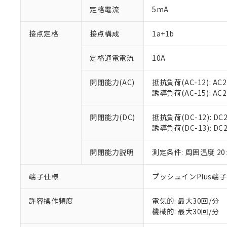
対応予定：EU R
定格電流
5mA
対応予定なし：EU
調査・確認中：EU
ご利用条件
接点定格
接点構成
1a+1b
非該当品：ライセ
※1 中国RoHS
仕入先様の事情に
があります。
定格通電電流
10A
以下の条件をお読
「○」：最大均質
「×」：最大均質
本サービスは
当社は、これ
*EU RoHS指令（10物
開閉能力(AC)
抵抗負荷(AC-12): AC24
「－」：未確認で
鉛(Pb) 1000ppm以下、
くものです。
う）を輸出ま
誘導負荷(AC-15): AC24V
記
説明
六価クロム(Cr(Ⅵ)) 1
当社制御機器
などの必要な
フタル酸ビス(2-エチルヘ
号
*中国RoHS10物質の基準値 
ル（DBP） 1000ppm
在庫状況およ
当社は規制貨
Pb(鉛) :1000ppm、 Hg
但し、RoHS指令で産
開閉能力(DC)
抵抗負荷(DC-12): DC24
のであり、閲
ます。
Cr(Ⅵ)(六価クロム) : 
フタル酸エステル類の４
誘導負荷(DC-13): DC24
○
一定数以
DBP(フタル酸ジブチル) :
い。
当社は貴社製
DEHP(フタル酸ビス(2-エ
正式な納期状
置等に一切使
当社販売員に
※2 対応予定月
開閉能力説明
測定条件: 周囲温度 2
△
一定数に
当社は、貴社
オムロン制御
また当社は、
※2 環境保護使
在庫状況およ
部品在庫の切り替
たしません。
端子仕様
プッシュインPlus端
－
在庫なし
す。
「ｅ」：有害物質
機器販売
マイパーツ機
「10」：通常の
許容操作頻度
電気的: 最大30回/分
ている必要が
味します。
機械的: 最大30回/分
空
受注生産
お客様が当ウ
※3 非含有証明
「－」：未確認で
白
が、当社の製