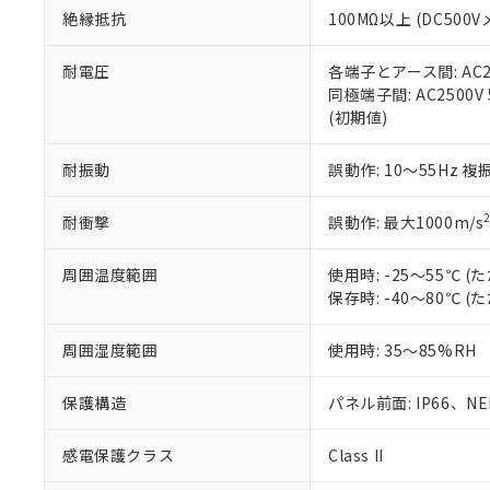
絶縁抵抗
100MΩ以上 (DC5
さい。
下記の非含有証明
※当社の共同
いる法人を指
EU RoHS指令（
耐電圧
各端子とアース間: AC250
51物質の非含有証
同極端子間: AC2500V
※本証明書は発行
(初期値)
また、RoHS指
混在することから
耐振動
誤動作: 10～55Hz 複
既に当社にて対応
り割愛しておりま
耐衝撃
誤動作: 最大1000m/s
周囲温度範囲
使用時: -25～55℃
保存時: -40～80℃
周囲湿度範囲
使用時: 35～85%RH
保護構造
パネル前面: IP66、NEM
感電保護クラス
Class II