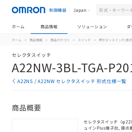
制御機器
Japan
ホーム
商品情報
ソリューション
ダ
ホーム
>
商品情報
>
商品カテゴリ
>
スイッチ
>
押ボタンスイッチ/表
セレクタスイッチ
A22NW-3BL-TGA-P20
A22NS / A22NW セレクタスイッチ 形式仕様一覧
商品概要
セレクタスイッチ（φ22）,
ュインPlus端子台, 接点構