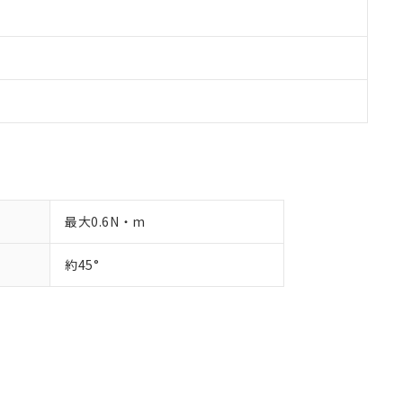
最大0.6N・m
約45°