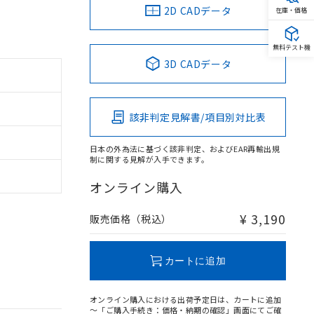
2D CADデータ
在庫・価格
無料テスト機
3D CADデータ
該非判定見解書/項目別対比表
日本の外為法に基づく該非判定、およびEAR再輸出規
制に関する見解が入手できます。
オンライン購入
¥ 3,190
販売価格（税込）
カートに追加
オンライン購入における出荷予定日は、カートに追加
～「ご購入手続き：価格・納期の確認」画面にてご確