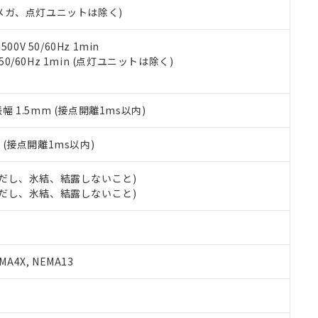
合意する
キャンセル
00Vメガ、点灯ユニットは除く)
書をダウンロードすることができます。
利用者とは、
"個人情報の共同利用に関して"
の「1.共同利用者の
します。
10物質）の非含有証明書
0V 50/60Hz 1min
明書（当社基準）
 50/60Hz 1min (点灯ユニットは除く)
日時点で非含有を証明するもので、過去に遡って非含有を証明するも
令のフタル酸エステル類４物質の対応では、対応完了までの期間は出
備考欄に対応日を記載しておりました。
振幅 1.5mm (接点開離1ms以内)
品への在庫切替を完了していることから、特段のことがない限り、20
す。
2
(接点開離1ms以内)
 (ただし、氷結、結露しないこと)
 (ただし、氷結、結露しないこと)
A4X, NEMA13