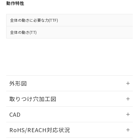
登録された部品リストについて、当社
動作特性
および当社の共同利用者が、当社の製
下記の非含有証明書をダウンロードするこ
品・サービスに関するお客様との取
とができます。
合意する
キャンセル
引・商談に必要な範囲で利用すること
全体の動きに必要な力(TTF)
をご了承ください。
EU RoHS指令（10物質）の非含有証明書
全体の動き(TT)
※当社の共同利用者とは、
"個人情報
51物質の非含有証明書（当社基準）
の共同利用に関して"
の「1.共同利
※本証明書は発行日時点で非含有を証明す
用者の範囲」に記載されている法人を
るもので、過去に遡って非含有を証明する
指します。
ものではありません。
また、RoHS指令のフタル酸エステル類４
物質の対応では、対応完了までの期間は出
荷製品に未対応品が混在することから備考
外形図
欄に対応日を記載しておりました。
既に当社にて対応品への在庫切替を完了
情報更新：2026/05/21
していることから、特段のことがない限
取りつけ穴加工図
り、2022年1月12日より割愛しておりま
す。
情報更新：2026/05/21
CAD
ログイン/会員登録いただくと、CADデータをダウンロー
RoHS/REACH対応状況
ドすることができます。