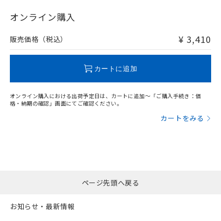
"対応済み"や非含有の記載がされた商品であっても、流通
在庫等で未対応品が混在する可能性があります。
オンライン購入
非含有品が必要な際は、弊社営業部門もしくは販売店へお
問い合わせください。
¥ 3,410
販売価格（税込）
この製品のRoHS/REACH対応状況ページへ
カートに追加
オンライン購入における出荷予定日は、カートに追加～「ご購入手続き：価
格・納期の確認」画面にてご確認ください。
カートをみる
ページ先頭へ戻る
お知らせ・最新情報