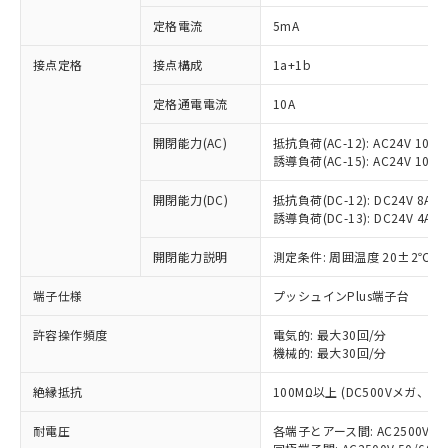
定格電流
5mA
接点定格
接点構成
1a+1b
※1 対応状況
定格通電電流
10A
対応済み：EU RoHS指令（10物質）の
非含有に対応した製品が提供可能な商品で
開閉能力(AC)
抵抗負荷(AC-12): AC24V 10A/A
す。
誘導負荷(AC-15): AC24V 10A/AC
対応予定：EU RoHS指令（10物質）の非含
ご利用条件
有に対応した製品に切り替える予定のある
開閉能力(DC)
抵抗負荷(DC-12): DC24V 8A/DC
商品です。
誘導負荷(DC-13): DC24V 4A/DC
対応予定なし：EU RoHS指令（10物質）の
以下の条件をお読みいただき、同意のうえ
開閉能力説明
測定条件: 周囲温度 20±2℃、
非含有に非対応の商品で、対応品を出す予
ご利用ください。
定はありません。
端子仕様
プッシュインPlus端子台
調査・確認中：EU RoHS指令（10物質）の
本サービスは、当社制御機器事業取扱
※1 中国RoHS○×表
非含有の対応状況を調査中または確認中の
商品の当社在庫状況および標準価格
許容操作頻度
電気的: 最大30回/分
商品です。
(税抜)を提供させていただくもので
機械的: 最大30回/分
「○」：最大均質材料含有率が中国RoHSの
非該当品：ライセンス料など無形物で、有
す。
基準値以下であることを示します。
害物質有無と関係のない商品です。
絶縁抵抗
100MΩ以上 (DC500Vメガ、
当社制御機器事業取扱商品の中には、
「×」：最大均質材料含有率が中国RoHSの
仕入先様の事情により、非含有部品として
本サービスの対象外となる商品もある
基準値を超えていることを示します。
いたものが、含有品と判明した場合などや
当社は、これら貴社製品のうち、外国
耐電圧
各端子とアース間: AC2500V 50/
ことをご了承ください。
「－」：未確認です。当社販売部門へお問
むを得ず変更することがあります。