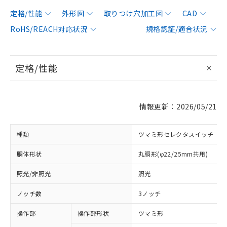
定格/性能
外形図
取りつけ穴加工図
CAD
RoHS/REACH対応状況
規格認証/適合状況
定格/性能
情報更新：2026/05/21
種類
ツマミ形セレクタスイッチ
胴体形状
丸胴形(φ22/25mm共用)
照光/非照光
照光
ノッチ数
3ノッチ
操作部
操作部形状
ツマミ形