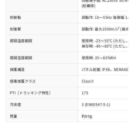
同極端子間: AC2500V 50/60
為替および外国貿易法に定める商品
在庫状況および標準価格照会結果は、
い合わせください。
(初期値)
（以下｢規制貨物等」という）を輸出
記載している更新日時点での社内デー
*EU RoHS指令（10物質）：
または国外への提供する場合は、日本
記
タに基づき作成されるものであり、閲
説明
鉛(Pb) 1000ppm以下、 水銀(Hg) 1000ppm以下、 カド
耐振動
誤動作: 10～55Hz 複振幅 1.
*中国RoHS10物質の基準値 (GB/T26572)：
国政府の輸出許可(または役務取引許
号
覧された時点での実際の在庫および標
ミウム(Cd) 100ppm以下、
Pb(鉛) :1000ppm、 Hg(水銀) : 1000ppm、 Cd(カドミウ
可)を取得するなどの必要な手続きを
六価クロム(Cr(Ⅵ)) 1000ppm以下、ポリ臭化ビフェニル
ム) : 100ppm、
準価格とは異なる場合があることをご
2
耐衝撃
誤動作: 最大1000m/s
(接点開
類(PBB) 1000ppm以下、ポリ臭化ジフェニルエーテル類
Cr(Ⅵ)(六価クロム) : 1000ppm、 PBBs(ポリ臭化ビフェ
とります。
了承ください。
(PBDE) 1000ppm以下、フタル酸ビス(2-エチルヘキシ
○
一定数以上の在庫あり
ニル類) : 1000ppm、 PBDEs(ポリ臭化ジフェニルエーテ
当社は規制貨物を破棄する場合は、完
ル) (DEHP)(別名：DOP) 1000ppm以下、フタル酸ブチ
正式な納期状況および標準価格はお客
ル類) : 1000ppm、
周囲温度範囲
使用時: -25～55℃ (ただし
ルベンジル（BBP） 1000ppm以下、フタル酸ジブチル
全に破砕するなど、違法に輸出されな
DBP(フタル酸ジブチル) : 1000ppm、 DIBP(フタル酸ジ
保存時: -40～80℃ (ただし
様のお取引先、またはお客様担当のオ
（DBP） 1000ppm以下、フタル酸ジイソブチル
イソブチル) : 1000ppm、 BBP(フタル酸ブチルベンジ
△
一定数には満たないが在庫あり
いよう必要な手段を講じます。
ムロン制御機器販売店・当社販売員に
(DIBP) 1000ppm以下
ル) : 1000ppm、
当社は貴社製品を、核兵器、ミサイ
但し、RoHS指令で産業用監視および制御機器に対する
周囲湿度範囲
使用時: 35～85%RH
DEHP(フタル酸ビス(2-エチルヘキシル)) : 1000ppm
ご相談ください。
適用除外項目は除く。
ル、化学兵器、生物兵器またはその他
－
在庫なし(最新の在庫状況につ
オムロン制御機器販売店や当社販売拠
フタル酸エステル類の４物質については閾値を超える意
保護構造
パネル前面: IP66、NEMA4X, N
武器並びにこれらの製造装置等に一切
いては、お客様のお取引先、ま
図的な使用がないことを確認しています。
点は「
販売ネットワーク
」をご確認
※2 環境保護使用期限
使用いたしません。
たはお客様担当のオムロン制御
ください。
感電保護クラス
Class II
当社は、貴社製品を第三者に販売する
機器販売店・当社販売員にご確
在庫状況および標準価格結果を当社の
※2 対応予定月
「ｅ」：有害物質（10物質）のすべてが基
場合は、上記1、2および3の内容を当
認ください)
事前の承諾なく第三者に漏洩または開
PTI（トラッキング特性）
175
準値以下であることを示します。
該第三者に通知します。また当社は、
示しないようお願いします。
部品在庫の切り替え状況などにより、予定
「10」：通常の使用状況下において有害物
販売先および販売に係わる関係者が違
マイパーツ機能（部品リスト作成サー
空
受注生産機種、また在庫状況の
汚染度
3 (EN60947-5-1)
月が前後することがあります。
質が外部に漏えいし、環境に深刻な影響を
法に輸出するおそれがある場合は、取
ビス）をご利用いただくには、I-Web
白
情報を公開していない機種
及ぼさない年数を意味します。
り引きをいたしません。
メンバーズにご登録されている必要が
質量
約60g
「－」：未確認です。当社販売部門へお問
あります。
い合わせください。
お客様が当ウェブサイト上で当社にご
※3 非含有証明書ダウンロード