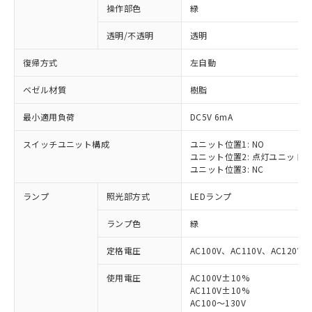
操作部色
緑
透明/不透明
透明
復帰方式
左自動
ベゼル材質
樹脂
最小適用負荷
DC5V 6mA
スイッチユニット構成
ユニット位置1: NO
ユニット位置2: 点灯ユニット
ユニット位置3: NC
ランプ
照光部方式
LEDランプ
ランプ色
緑
定格電圧
AC100V、AC110V、AC120V
使用電圧
AC100V±10%
AC110V±10%
AC100～130V