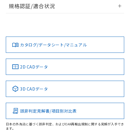
情報更新：2026/7/29
規格認証/適合状況
ログイン/会員登録
EU RoHS
注意事項・凡例
A22NW-3BL-TGA-P102-GDについての規格認証/適合状況に
ついては、「カスタマーサポートセンタ お客様相談室」また
は貴社担当オムロン営業員または販売店にお問い合わせくだ
対応状況
対応予定月
※1
※2
さい。
ダウンロードデータをご利用いただく前に、以下を必ずお読
みください。
カタログ/データシート/マニュアル
対応済み
ソフトウェアの使用条件
お問い合わせ
中国 RoHS
注意事項・凡例
2D CADデータ
中国 RoHS表
※1 ※2
3D CADデータ
Pb
Hg
Cd
Cr(VI)
該非判定見解書/項目別対比表
O
O
O
O
日本の外為法に基づく該非判定、およびEAR再輸出規制に関する見解が入手でき
ます。