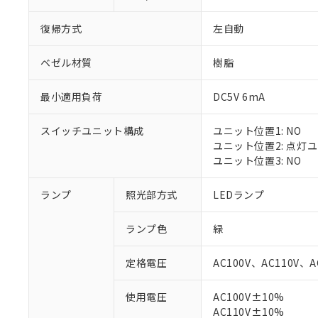
復帰方式
左自動
ベゼル材質
樹脂
最小適用負荷
DC5V 6mA
スイッチユニット構成
ユニット位置1: NO
ユニット位置2: 点灯
ユニット位置3: NO
ランプ
照光部方式
LEDランプ
※1 対応状況
ランプ色
緑
対応済み：EU
対応予定：EU R
定格電圧
AC100V、AC110V、A
対応予定なし：EU
調査・確認中：EU
ご利用条件
使用電圧
AC100V±10%
非該当品：ライセ
※1 中国RoHS
AC110V±10%
仕入先様の事情に