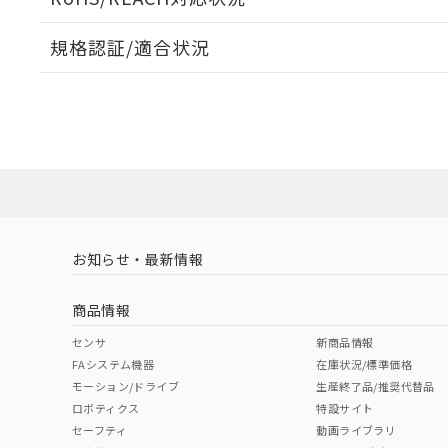
規格認証/適合状況
EU RoHS
注意事項・凡例
A22NW-3BL-TGA-P101-GDについての規格認証/適
業員または販売店にお問い合わせください。
ダウンロードデータをご利用いただく前に、以下を必ずお読
対応状況
対応予定月
※1
※2
ソフトウェアの使用条件
対応済み
お知らせ・最新情報
中国 RoHS
注意事項・凡例
商品情報
中国 RoHS表
※1 ※2
センサ
新商品情報
FAシステム機器
在庫状況/標準価格
Pb
Hg
Cd
Cr(V
モーション/ドライブ
生産終了品/推奨代替品
ロボティクス
特設サイト
セーフティ
動画ライブラリ