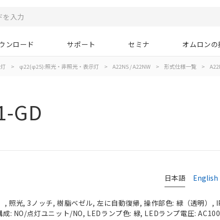
ウンロード
サポート
セミナ
オムロンの
示灯
>
φ22(φ25):照光・非照光・表示灯
>
A22NS / A22NW
>
形式仕様一覧
>
A22
1-GD
日本語
English
 照光, 3ノッチ, 樹脂ベゼル, 左に自動復帰, 操作部色: 緑（透明）, IP
: NO/点灯ユニット/NO, LEDランプ色: 緑, LEDランプ電圧: AC100/