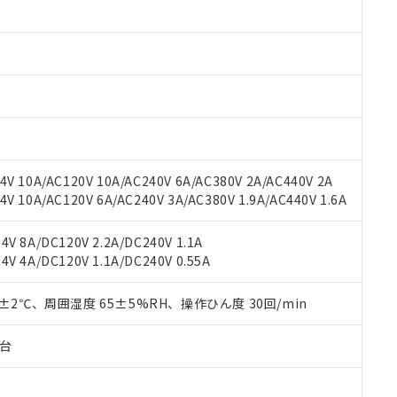
みいただき、同意のうえご利用ください。
材料含有率が中国RoHSの基準値以下であることを示します。
材料含有率が中国RoHSの基準値を超えていることを示します。
、当社制御機器事業取扱商品の当社在庫状況および標準価格(税抜)
ら貴社製品のうち、外国為替および外国貿易法に定める商品（以下｢
質）：
す。当社販売部門へお問い合わせください。
 水銀(Hg) 1000ppm以下、 カドミウム(Cd) 100ppm以下、
たは国外への提供する場合は、日本国政府の輸出許可(または役務取
000ppm以下、ポリ臭化ビフェニル類(PBB) 1000ppm以下、ポリ臭化ジフェニルエーテル類(P
事業取扱商品の中には、本サービスの対象外となる商品もあること
手続きをとります。
キシル) (DEHP)(別名：DOP) 1000ppm以下、フタル酸ブチルベンジル（BBP） 100
(GB/T26572)：
以下、フタル酸ジイソブチル (DIBP) 1000ppm以下
び標準価格照会結果は、記載している更新日時点での社内データに
物を破棄する場合は、完全に破砕するなど、違法に輸出されないよ
(水銀) : 1000ppm、 Cd(カドミウム) : 100ppm、
業用監視および制御機器に対する適用除外項目は除く。
覧された時点での実際の在庫および標準価格とは異なる場合がある
1000ppm、 PBBs(ポリ臭化ビフェニル類) : 1000ppm、 PBDEs(ポリ臭化ジフェニルエーテル類
物質については閾値を超える意図的な使用がないことを確認しています。
上の在庫あり
 1000ppm、 DIBP(フタル酸ジイソブチル) : 1000ppm、 BBP(フタル酸ブチルベンジル) :
品を、核兵器、ミサイル、化学兵器、生物兵器またはその他武器並
チルヘキシル)) : 1000ppm
況および標準価格はお客様のお取引先、またはお客様担当のオムロ
用いたしません。
V 10A/AC120V 10A/AC240V 6A/AC380V 2A/AC440V 2A
ご相談ください。
は満たないが在庫あり
製品を第三者に販売する場合は、上記1、2および3の内容を当該第
 10A/AC120V 6A/AC240V 3A/AC380V 1.9A/AC440V 1.6A
機器販売店や当社販売拠点は「
販売ネットワーク
」をご確認くだ
販売先および販売に係わる関係者が違法に輸出するおそれがある場
用期限
び標準価格結果を当社の事前の承諾なく第三者に漏洩または開示し
え状況などにより、予定月が前後することがあります。
(最新の在庫状況については、お客様のお取引先、またはお客様担当
V 8A/DC120V 2.2A/DC240V 1.1A
（10物質）のすべてが基準値以下であることを示します。
店・当社販売員にご確認ください)
能（部品リスト作成サービス）をご利用いただくには、I-Webメン
V 4A/DC120V 1.1A/DC240V 0.55A
使用状況下において有害物質が外部に漏えいし、環境に深刻な影響を
あります。
機種、また在庫状況の情報を公開していない機種
ェブサイト上で当社にご登録された部品リストについて、当社およ
書ダウンロード
す。当社販売部門へお問い合わせください。
0±2℃、周囲湿度 65±5%RH、操作ひん度 30回/min
品・サービスに関するお客様との取引・商談に必要な範囲で利用す
合意する
キャンセル
書をダウンロードすることができます。
子台
利用者とは、
"個人情報の共同利用に関して"
の「1.共同利用者の
します。
10物質）の非含有証明書
明書（当社基準）