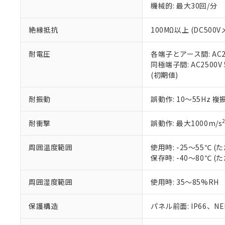
機械的: 最大30回/分
※本証明書は発行
また、RoHS指
混在することから
絶縁抵抗
100MΩ以上 (DC5
既に当社にて対応
り割愛しておりま
耐電圧
各端子とアース間: AC250
同極端子間: AC2500V
(初期値)
耐振動
誤動作: 10～55Hz 複
耐衝撃
誤動作: 最大1000m/s
周囲温度範囲
使用時: -25～55℃
保存時: -40～80℃
周囲湿度範囲
使用時: 35～85%RH
保護構造
パネル前面: IP66、NEM