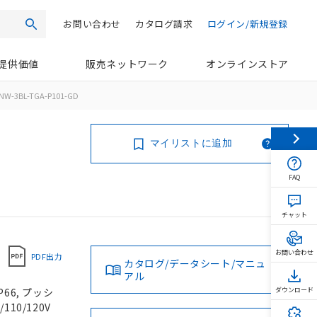
お問い合わせ
カタログ請求
ログイン/新規登録
検索
提供価値
販売ネットワーク
オンラインストア
NW-3BL-TGA-P101-GD
マイリストに追加
FAQ
チャット
お問い合わせ
PDF出力
カタログ/データシート/マニュ
アル
66, プッシ
ダウンロード
110/120V