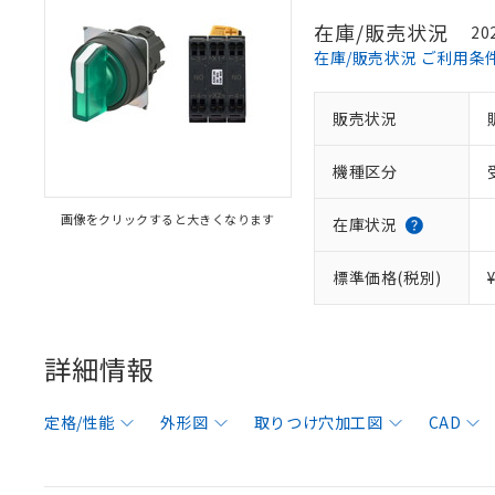
在庫/販売状況
20
在庫/販売状況 ご利用条
販売状況
機種区分
画像をクリックすると大きくなります
在庫状況
標準価格(税別)
詳細情報
定格/性能
外形図
取りつけ穴加工図
CAD