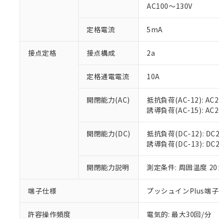
AC100～130V
があります。
以下の条件をお読
「○」：最大均質
「×」：最大均質
本サービスは
当社は、これ
定格電流
5mA
*EU RoHS指令（10物
「－」：未確認で
鉛(Pb) 1000ppm以下、
くものです。
う）を輸出ま
記
説明
六価クロム(Cr(Ⅵ)) 1
当社制御機器
などの必要な
フタル酸ビス(2-エチルヘ
接点定格
接点構成
2a
号
*中国RoHS10物質の基準値 
ル（DBP） 1000ppm
在庫状況およ
当社は規制貨
Pb(鉛) :1000ppm、 Hg
但し、RoHS指令で産
のであり、閲
ます。
Cr(Ⅵ)(六価クロム) : 
フタル酸エステル類の４
定格通電電流
10A
○
一定数以
DBP(フタル酸ジブチル) :
い。
当社は貴社製
DEHP(フタル酸ビス(2-エ
正式な納期状
置等に一切使
開閉能力(AC)
抵抗負荷(AC-12): AC24
当社販売員に
※2 対応予定月
△
一定数に
当社は、貴社
誘導負荷(AC-15): AC24V
オムロン制御
また当社は、
※2 環境保護使
在庫状況およ
部品在庫の切り替
たしません。
－
在庫なし
す。
開閉能力(DC)
抵抗負荷(DC-12): DC24
「ｅ」：有害物質
機器販売
マイパーツ機
誘導負荷(DC-13): DC24
「10」：通常の
ている必要が
味します。
空
受注生産
お客様が当ウ
※3 非含有証明
「－」：未確認で
開閉能力説明
測定条件: 周囲温度 2
白
が、当社の製
さい。
下記の非含有証明
端子仕様
プッシュインPlus端
※当社の共同
いる法人を指
EU RoHS指令（
許容操作頻度
電気的: 最大30回/分
51物質の非含有証