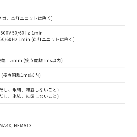
日時点で非含有を証明するもので、過去に遡って非含有を証明するも
令のフタル酸エステル類４物質の対応では、対応完了までの期間は出
備考欄に対応日を記載しておりました。
00Vメガ、点灯ユニットは除く)
品への在庫切替を完了していることから、特段のことがない限り、20
す。
0V 50/60Hz 1min
 50/60Hz 1min (点灯ユニットは除く)
振幅 1.5mm (接点開離1ms以内)
2
(接点開離1ms以内)
 (ただし、氷結、結露しないこと)
 (ただし、氷結、結露しないこと)
A4X, NEMA13