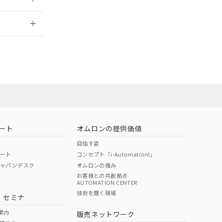
2026/7/29
担当オムロン営
お問い合わせ
ート
オムロンの提供価値
目指す姿
ポート
コンセプト「i-Automation!」
ジャパンデスク
オムロンの強み
お客様との共創拠点
AUTOMATION CENTER
DIBP
BBP
DEHP
環境保護
技術を磨く現場
・セミナ
使用期限
案内
販売ネットワーク