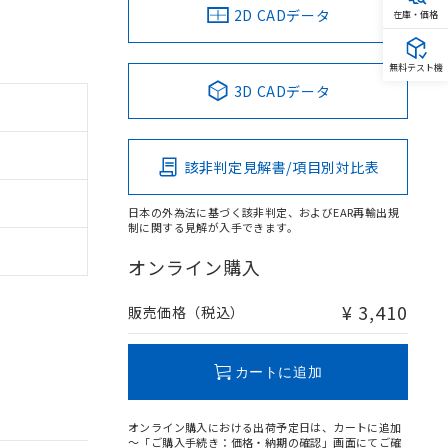
2D CADデータ
在庫・価格
無料テスト機
3D CADデータ
該非判定見解書/項目別対比表
日本の外為法に基づく該非判定、およびEAR再輸出規
制に関する見解が入手できます。
オンライン購入
¥ 3,410
販売価格（税込）
カートに追加
オンライン購入における出荷予定日は、カートに追加
～「ご購入手続き：価格・納期の確認」画面にてご確