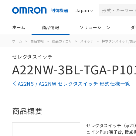
制御機器
Japan
ホーム
商品情報
ソリューション
ダ
ホーム
>
商品情報
>
商品カテゴリ
>
スイッチ
>
押ボタンスイッチ/表
セレクタスイッチ
A22NW-3BL-TGA-P10
A22NS / A22NW セレクタスイッチ 形式仕様一覧
商品概要
セレクタスイッチ（φ22）,
ュインPlus端子台, 接点構成