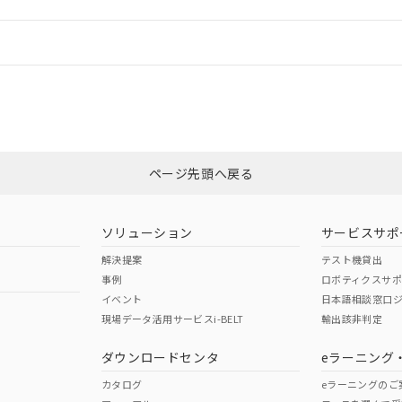
情報更新：
ログイン/会員登録
合状況については、「カスタマーサポートセンタ お客様相談室」または貴社
みください。
非含有証明書
※3
ページ先頭へ戻る
ダウンロードはこちら
ソリューション
サービスサポ
解決提案
テスト機貸出
事例
ロボティクスサ
イベント
日本語相談窓口
現場データ活用サービスi-BELT
輸出該非判定
I)
PBBs
PBDEs
DBP
ダウンロードセンタ
eラーニング
カタログ
eラーニングのご