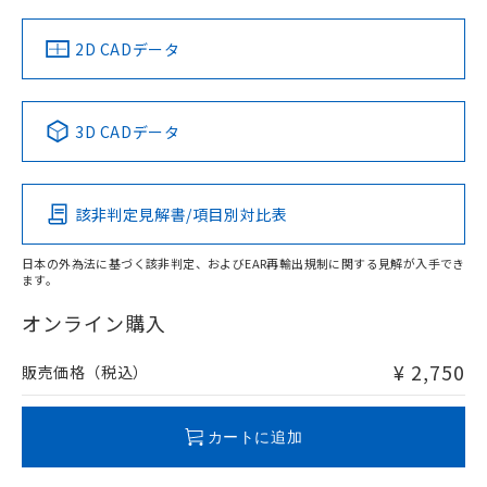
（イギリス
（ノルウェー
（フランス
（韓国
船舶規格）
船舶規格）
船舶規格）
船舶規格
中国 RoHS
注意事項・凡例
2D CADデータ
No
No
No
No
中国 RoHS表
※1 ※2
3D CADデータ
この製品の規格認証/適合状況ページへ
Pb
Hg
Cd
Cr(VI)
その他の認証はこちらのページからご検索ください
該非判定見解書/項目別対比表
O
O
O
O
日本の外為法に基づく該非判定、およびEAR再輸出規制に関する見解が入手でき
ます。
"対応済み"や非含有の記載がされた商品であっても、流通
在庫等で未対応品が混在する可能性があります。
オンライン購入
非含有品が必要な際は、弊社営業部門もしくは販売店へお
問い合わせください。
¥ 2,750
販売価格（税込）
この製品のRoHS/REACH対応状況ページへ
カートに追加