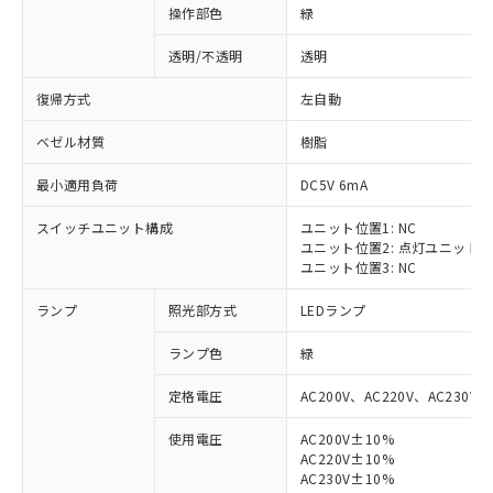
操作部色
緑
透明/不透明
透明
復帰方式
左自動
ベゼル材質
樹脂
最小適用負荷
DC5V 6mA
スイッチユニット構成
ユニット位置1: NC
ユニット位置2: 点灯ユニット
ユニット位置3: NC
ランプ
照光部方式
LEDランプ
ランプ色
緑
定格電圧
AC200V、AC220V、AC230V、
使用電圧
AC200V±10%
AC220V±10%
※1 対応状況
AC230V±10%