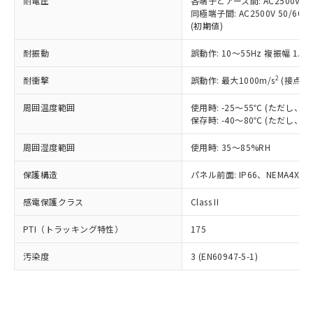
準価格とは異なる場合があることをご
耐電圧
各端子とアース間: AC2500V 50/
類(PBB) 1000ppm以下、ポリ臭化ジフェニルエーテル類
Cr(Ⅵ)(六価クロム) : 1000ppm、 PBBs(ポリ臭化ビフェ
とります。
同極端子間: AC2500V 50/60
了承ください。
(PBDE) 1000ppm以下、フタル酸ビス(2-エチルヘキシ
○
一定数以上の在庫あり
ニル類) : 1000ppm、 PBDEs(ポリ臭化ジフェニルエーテ
当社は規制貨物を破棄する場合は、完
(初期値)
ル) (DEHP)(別名：DOP) 1000ppm以下、フタル酸ブチ
正式な納期状況および標準価格はお客
ル類) : 1000ppm、
ルベンジル（BBP） 1000ppm以下、フタル酸ジブチル
全に破砕するなど、違法に輸出されな
DBP(フタル酸ジブチル) : 1000ppm、 DIBP(フタル酸ジ
様のお取引先、またはお客様担当のオ
（DBP） 1000ppm以下、フタル酸ジイソブチル
イソブチル) : 1000ppm、 BBP(フタル酸ブチルベンジ
△
一定数には満たないが在庫あり
耐振動
誤動作: 10～55Hz 複振幅 1.
いよう必要な手段を講じます。
ムロン制御機器販売店・当社販売員に
(DIBP) 1000ppm以下
ル) : 1000ppm、
当社は貴社製品を、核兵器、ミサイ
但し、RoHS指令で産業用監視および制御機器に対する
DEHP(フタル酸ビス(2-エチルヘキシル)) : 1000ppm
ご相談ください。
2
耐衝撃
適用除外項目は除く。
誤動作: 最大1000m/s
(接点開
ル、化学兵器、生物兵器またはその他
－
在庫なし(最新の在庫状況につ
オムロン制御機器販売店や当社販売拠
フタル酸エステル類の４物質については閾値を超える意
武器並びにこれらの製造装置等に一切
いては、お客様のお取引先、ま
図的な使用がないことを確認しています。
点は「
販売ネットワーク
」をご確認
周囲温度範囲
使用時: -25～55℃ (ただし
※2 環境保護使用期限
使用いたしません。
たはお客様担当のオムロン制御
ください。
保存時: -40～80℃ (ただし
当社は、貴社製品を第三者に販売する
機器販売店・当社販売員にご確
在庫状況および標準価格結果を当社の
※2 対応予定月
「ｅ」：有害物質（10物質）のすべてが基
場合は、上記1、2および3の内容を当
認ください)
事前の承諾なく第三者に漏洩または開
周囲湿度範囲
使用時: 35～85%RH
準値以下であることを示します。
該第三者に通知します。また当社は、
示しないようお願いします。
部品在庫の切り替え状況などにより、予定
「10」：通常の使用状況下において有害物
販売先および販売に係わる関係者が違
保護構造
パネル前面: IP66、NEMA4X, N
マイパーツ機能（部品リスト作成サー
空
受注生産機種、また在庫状況の
月が前後することがあります。
質が外部に漏えいし、環境に深刻な影響を
法に輸出するおそれがある場合は、取
ビス）をご利用いただくには、I-Web
白
情報を公開していない機種
及ぼさない年数を意味します。
り引きをいたしません。
感電保護クラス
Class II
メンバーズにご登録されている必要が
「－」：未確認です。当社販売部門へお問
あります。
い合わせください。
PTI（トラッキング特性）
175
お客様が当ウェブサイト上で当社にご
※3 非含有証明書ダウンロード
登録された部品リストについて、当社
汚染度
3 (EN60947-5-1)
および当社の共同利用者が、当社の製
下記の非含有証明書をダウンロードするこ
品・サービスに関するお客様との取
とができます。
合意する
キャンセル
引・商談に必要な範囲で利用すること
をご了承ください。