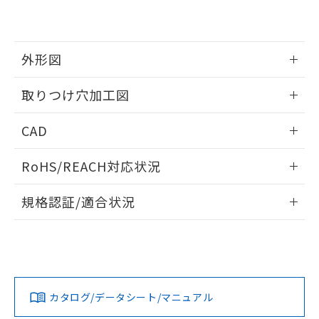
EU RoHS指令（10物質）の非含有証明書
※当社の共同利用者とは、
"個人情報
51物質の非含有証明書（当社基準）
の共同利用に関して"
の「1.共同利
※本証明書は発行日時点で非含有を証明す
用者の範囲」に記載されている法人を
るもので、過去に遡って非含有を証明する
指します。
外形図
ものではありません。
また、RoHS指令のフタル酸エステル類４
情報更新：2026/05/21
取りつけ穴加工図
物質の対応では、対応完了までの期間は出
荷製品に未対応品が混在することから備考
情報更新：2026/05/21
欄に対応日を記載しておりました。
CAD
既に当社にて対応品への在庫切替を完了
していることから、特段のことがない限
ログイン/会員登録いただくと、CADデータをダウンロー
RoHS/REACH対応状況
り、2022年1月12日より割愛しておりま
ドすることができます。
す。
情報更新：2026/7/29
規格認証/適合状況
ログイン/会員登録
EU RoHS
注意事項・凡例
UL認証
CSA認証
CEマーキング
Yes
Yes
Yes
対応状況
対応予定月
※1
※2
ダウンロードデータをご利用いただく前に、以下を必ずお読
みください。
カタログ/データシート/マニュアル
対応済み
ソフトウェアの使用条件
LR型式承認
DNV型式承認
BV型式承認
KR型式承