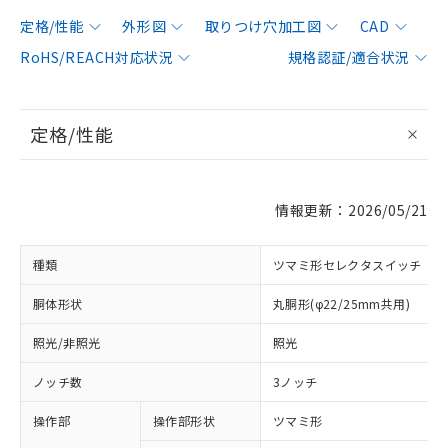
定格/性能
外形図
取りつけ穴加工図
CAD
RoHS/REACH対応状況
規格認証/適合状況
定格/性能
情報更新：2026/05/21
種類
ツマミ形セレクタスイッチ
胴体形状
丸胴形(φ22/25mm共用)
照光/非照光
照光
ノッチ数
3ノッチ
操作部
操作部形状
ツマミ形