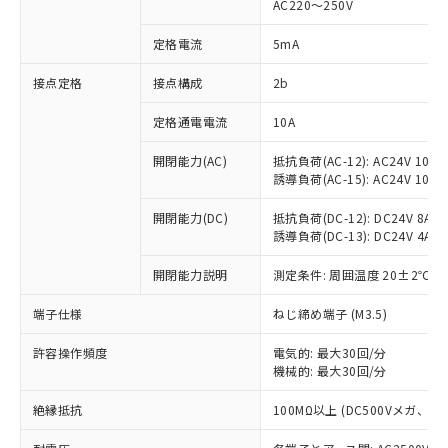
AC220～250V
対応済み：EU RoHS指令（10物質）の
非含有に対応した製品が提供可能な商品で
定格電流
5mA
す。
対応予定：EU RoHS指令（10物質）の非含
接点定格
接点構成
2b
ご利用条件
有に対応した製品に切り替える予定のある
定格通電電流
10A
商品です。
対応予定なし：EU RoHS指令（10物質）の
以下の条件をお読みいただき、同意のうえ
開閉能力(AC)
抵抗負荷(AC-12): AC24V 10A/A
非含有に非対応の商品で、対応品を出す予
誘導負荷(AC-15): AC24V 10A/AC
ご利用ください。
定はありません。
調査・確認中：EU RoHS指令（10物質）の
本サービスは、当社制御機器事業取扱
開閉能力(DC)
抵抗負荷(DC-12): DC24V 8A/DC
※1 中国RoHS○×表
非含有の対応状況を調査中または確認中の
誘導負荷(DC-13): DC24V 4A/DC
商品の当社在庫状況および標準価格
商品です。
(税抜)を提供させていただくもので
「○」：最大均質材料含有率が中国RoHSの
非該当品：ライセンス料など無形物で、有
開閉能力説明
測定条件: 周囲温度 20±2℃、
す。
基準値以下であることを示します。
害物質有無と関係のない商品です。
当社制御機器事業取扱商品の中には、
「×」：最大均質材料含有率が中国RoHSの
仕入先様の事情により、非含有部品として
端子仕様
ねじ締め端子 (M3.5)
本サービスの対象外となる商品もある
基準値を超えていることを示します。
いたものが、含有品と判明した場合などや
当社は、これら貴社製品のうち、外国
ことをご了承ください。
「－」：未確認です。当社販売部門へお問
許容操作頻度
電気的: 最大30回/分
むを得ず変更することがあります。
為替および外国貿易法に定める商品
在庫状況および標準価格照会結果は、
機械的: 最大30回/分
い合わせください。
（以下｢規制貨物等」という）を輸出
記載している更新日時点での社内デー
*EU RoHS指令（10物質）：
または国外への提供する場合は、日本
記
タに基づき作成されるものであり、閲
説明
絶縁抵抗
100MΩ以上 (DC500Vメガ、
鉛(Pb) 1000ppm以下、 水銀(Hg) 1000ppm以下、 カド
*中国RoHS10物質の基準値 (GB/T26572)：
国政府の輸出許可(または役務取引許
号
覧された時点での実際の在庫および標
ミウム(Cd) 100ppm以下、
Pb(鉛) :1000ppm、 Hg(水銀) : 1000ppm、 Cd(カドミウ
可)を取得するなどの必要な手続きを
六価クロム(Cr(Ⅵ)) 1000ppm以下、ポリ臭化ビフェニル
ム) : 100ppm、