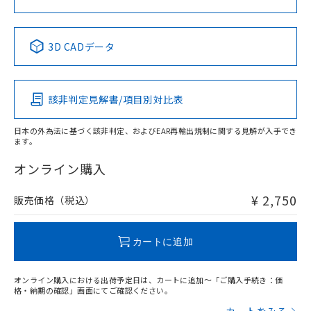
No
No
No
No
中国 RoHS表
※1 ※2
3D CADデータ
この製品の規格認証/適合状況ページへ
Pb
Hg
Cd
Cr(VI)
その他の認証はこちらのページからご検索ください
該非判定見解書/項目別対比表
X
O
O
O
日本の外為法に基づく該非判定、およびEAR再輸出規制に関する見解が入手でき
ます。
"対応済み"や非含有の記載がされた商品であっても、流通
在庫等で未対応品が混在する可能性があります。
オンライン購入
非含有品が必要な際は、弊社営業部門もしくは販売店へお
問い合わせください。
¥ 2,750
販売価格（税込）
この製品のRoHS/REACH対応状況ページへ
カートに追加
オンライン購入における出荷予定日は、カートに追加～「ご購入手続き：価
格・納期の確認」画面にてご確認ください。