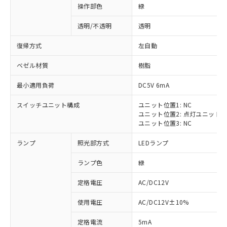
操作部色
緑
透明/不透明
透明
復帰方式
左自動
ベゼル材質
樹脂
最小適用負荷
DC5V 6mA
スイッチユニット構成
ユニット位置1: NC
ユニット位置2: 点灯ユニット
ユニット位置3: NC
ランプ
照光部方式
LEDランプ
ランプ色
緑
定格電圧
AC/DC12V
※1 対応状況
使用電圧
AC/DC12V±10%
定格電流
5mA
対応済み：EU RoHS指令（10物質）の