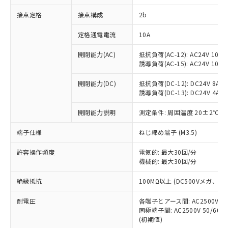
非含有に対応した製品が提供可能な商品で
接点定格
接点構成
2b
す。
対応予定：EU RoHS指令（10物質）の非含
ご利用条件
定格通電電流
10A
有に対応した製品に切り替える予定のある
商品です。
開閉能力(AC)
抵抗負荷(AC-12): AC24V 10A/A
対応予定なし：EU RoHS指令（10物質）の
誘導負荷(AC-15): AC24V 10A/AC
以下の条件をお読みいただき、同意のうえ
非含有に非対応の商品で、対応品を出す予
ご利用ください。
定はありません。
開閉能力(DC)
抵抗負荷(DC-12): DC24V 8A/DC
調査・確認中：EU RoHS指令（10物質）の
誘導負荷(DC-13): DC24V 4A/DC
本サービスは、当社制御機器事業取扱
※1 中国RoHS○×表
非含有の対応状況を調査中または確認中の
商品の当社在庫状況および標準価格
開閉能力説明
測定条件: 周囲温度 20±2℃、
商品です。
(税抜)を提供させていただくもので
「○」：最大均質材料含有率が中国RoHSの
非該当品：ライセンス料など無形物で、有
す。
端子仕様
ねじ締め端子 (M3.5)
基準値以下であることを示します。
害物質有無と関係のない商品です。
当社制御機器事業取扱商品の中には、
「×」：最大均質材料含有率が中国RoHSの
仕入先様の事情により、非含有部品として
本サービスの対象外となる商品もある
許容操作頻度
電気的: 最大30回/分
基準値を超えていることを示します。
いたものが、含有品と判明した場合などや
当社は、これら貴社製品のうち、外国
ことをご了承ください。
機械的: 最大30回/分
「－」：未確認です。当社販売部門へお問
むを得ず変更することがあります。
為替および外国貿易法に定める商品
在庫状況および標準価格照会結果は、
い合わせください。
（以下｢規制貨物等」という）を輸出
絶縁抵抗
100MΩ以上 (DC500Vメガ、
記載している更新日時点での社内デー
*EU RoHS指令（10物質）：
または国外への提供する場合は、日本
記
タに基づき作成されるものであり、閲
説明
鉛(Pb) 1000ppm以下、 水銀(Hg) 1000ppm以下、 カド
*中国RoHS10物質の基準値 (GB/T26572)：
国政府の輸出許可(または役務取引許
耐電圧
各端子とアース間: AC2500V 50/
号
覧された時点での実際の在庫および標
ミウム(Cd) 100ppm以下、
Pb(鉛) :1000ppm、 Hg(水銀) : 1000ppm、 Cd(カドミウ
同極端子間: AC2500V 50/60
可)を取得するなどの必要な手続きを
六価クロム(Cr(Ⅵ)) 1000ppm以下、ポリ臭化ビフェニル
ム) : 100ppm、
準価格とは異なる場合があることをご
類(PBB) 1000ppm以下、ポリ臭化ジフェニルエーテル類
(初期値)
Cr(Ⅵ)(六価クロム) : 1000ppm、 PBBs(ポリ臭化ビフェ
とります。
了承ください。
(PBDE) 1000ppm以下、フタル酸ビス(2-エチルヘキシ