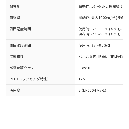
○
一定数以上の在庫あり
ニル類) : 1000ppm、 PBDEs(ポリ臭化ジフェニルエーテ
当社は規制貨物を破棄する場合は、完
ル) (DEHP)(別名：DOP) 1000ppm以下、フタル酸ブチ
正式な納期状況および標準価格はお客
ル類) : 1000ppm、
耐振動
誤動作: 10～55Hz 複振幅 1.
ルベンジル（BBP） 1000ppm以下、フタル酸ジブチル
全に破砕するなど、違法に輸出されな
DBP(フタル酸ジブチル) : 1000ppm、 DIBP(フタル酸ジ
様のお取引先、またはお客様担当のオ
（DBP） 1000ppm以下、フタル酸ジイソブチル
イソブチル) : 1000ppm、 BBP(フタル酸ブチルベンジ
△
一定数には満たないが在庫あり
いよう必要な手段を講じます。
ムロン制御機器販売店・当社販売員に
(DIBP) 1000ppm以下
2
耐衝撃
ル) : 1000ppm、
誤動作: 最大1000m/s
(接点開
当社は貴社製品を、核兵器、ミサイ
但し、RoHS指令で産業用監視および制御機器に対する
DEHP(フタル酸ビス(2-エチルヘキシル)) : 1000ppm
ご相談ください。
適用除外項目は除く。
ル、化学兵器、生物兵器またはその他
－
在庫なし(最新の在庫状況につ
オムロン制御機器販売店や当社販売拠
周囲温度範囲
使用時: -25～55℃ (ただし
フタル酸エステル類の４物質については閾値を超える意
武器並びにこれらの製造装置等に一切
いては、お客様のお取引先、ま
図的な使用がないことを確認しています。
保存時: -40～80℃ (ただし
点は「
販売ネットワーク
」をご確認
※2 環境保護使用期限
使用いたしません。
たはお客様担当のオムロン制御
ください。
当社は、貴社製品を第三者に販売する
周囲湿度範囲
使用時: 35～85%RH
機器販売店・当社販売員にご確
在庫状況および標準価格結果を当社の
※2 対応予定月
「ｅ」：有害物質（10物質）のすべてが基
場合は、上記1、2および3の内容を当
認ください)
事前の承諾なく第三者に漏洩または開
準値以下であることを示します。
保護構造
パネル前面: IP66、NEMA4X, N
該第三者に通知します。また当社は、
示しないようお願いします。
部品在庫の切り替え状況などにより、予定
「10」：通常の使用状況下において有害物
販売先および販売に係わる関係者が違
マイパーツ機能（部品リスト作成サー
空
受注生産機種、また在庫状況の
感電保護クラス
Class II
月が前後することがあります。
質が外部に漏えいし、環境に深刻な影響を
法に輸出するおそれがある場合は、取
ビス）をご利用いただくには、I-Web
白
情報を公開していない機種
及ぼさない年数を意味します。
り引きをいたしません。
メンバーズにご登録されている必要が
PTI（トラッキング特性）
175
「－」：未確認です。当社販売部門へお問
あります。
い合わせください。
お客様が当ウェブサイト上で当社にご
汚染度
3 (EN60947-5-1)
※3 非含有証明書ダウンロード
登録された部品リストについて、当社
および当社の共同利用者が、当社の製
下記の非含有証明書をダウンロードするこ
品・サービスに関するお客様との取
とができます。
合意する
キャンセル
引・商談に必要な範囲で利用すること
をご了承ください。
EU RoHS指令（10物質）の非含有証明書
※当社の共同利用者とは、
"個人情報