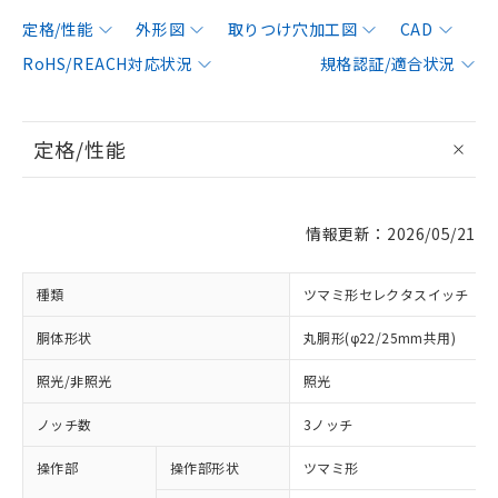
定格/性能
外形図
取りつけ穴加工図
CAD
RoHS/REACH対応状況
規格認証/適合状況
定格/性能
情報更新：2026/05/21
種類
ツマミ形セレクタスイッチ
胴体形状
丸胴形(φ22/25mm共用)
照光/非照光
照光
ノッチ数
3ノッチ
操作部
操作部形状
ツマミ形