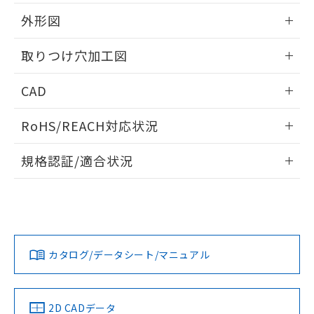
51物質の非含有証明書（当社基準）
の共同利用に関して"
の「1.共同利
※本証明書は発行日時点で非含有を証明す
外形図
用者の範囲」に記載されている法人を
るもので、過去に遡って非含有を証明する
指します。
ものではありません。
情報更新：2026/05/21
取りつけ穴加工図
また、RoHS指令のフタル酸エステル類４
物質の対応では、対応完了までの期間は出
情報更新：2026/05/21
CAD
荷製品に未対応品が混在することから備考
欄に対応日を記載しておりました。
ログイン/会員登録いただくと、CADデータをダウンロー
既に当社にて対応品への在庫切替を完了
RoHS/REACH対応状況
ドすることができます。
していることから、特段のことがない限
り、2022年1月12日より割愛しておりま
情報更新：2026/7/29
規格認証/適合状況
す。
ログイン/会員登録
EU RoHS
注意事項・凡例
UL認証
CSA認証
CEマーキング
Yes
Yes
Yes
対応状況
対応予定月
※1
※2
ダウンロードデータをご利用いただく前に、以下を必ずお読
みください。
カタログ/データシート/マニュアル
対応済み
ソフトウェアの使用条件
LR型式承認
DNV型式承認
BV型式承認
KR型式承
（イギリス
（ノルウェー
（フランス
（韓国
船舶規格）
船舶規格）
船舶規格）
船舶規格
中国 RoHS
注意事項・凡例
2D CADデータ