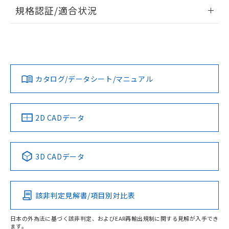
情報更新：2026/7/29
規格認証/適合状況
ログイン/会員登録
EU RoHS
注意事項・凡例
UL認証
CSA認証
CEマーキング
Yes
Yes
Yes
対応状況
対応予定月
※1
※2
ダウンロードデータをご利用いただく前に、以下を必ずお読
みください。
カタログ/データシート/マニュアル
対応済み
ソフトウェアの使用条件
LR型式承認
DNV型式承認
BV型式承認
KR型式承
（イギリス
（ノルウェー
（フランス
（韓国
船舶規格）
船舶規格）
船舶規格）
船舶規格
中国 RoHS
注意事項・凡例
2D CADデータ
No
No
No
No
中国 RoHS表
※1 ※2
3D CADデータ
この製品の規格認証/適合状況ページへ
Pb
Hg
Cd
Cr(VI)
その他の認証はこちらのページからご検索ください
該非判定見解書/項目別対比表
O
O
O
O
日本の外為法に基づく該非判定、およびEAR再輸出規制に関する見解が入手でき
ます。