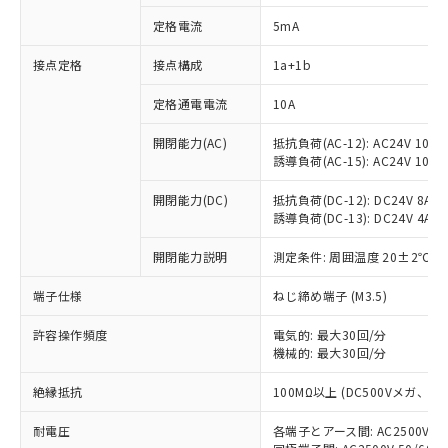
定格電流
5mA
接点定格
接点構成
1a+1b
※1 対応状況
定格通電電流
10A
対応済み：EU RoHS指令（10物質）の
非含有に対応した製品が提供可能な商品で
開閉能力(AC)
抵抗負荷(AC-12): AC24V 10A/A
す。
誘導負荷(AC-15): AC24V 10A/AC
対応予定：EU RoHS指令（10物質）の非含
ご利用条件
有に対応した製品に切り替える予定のある
開閉能力(DC)
抵抗負荷(DC-12): DC24V 8A/DC
商品です。
誘導負荷(DC-13): DC24V 4A/DC
対応予定なし：EU RoHS指令（10物質）の
以下の条件をお読みいただき、同意のうえ
開閉能力説明
測定条件: 周囲温度 20±2℃、
非含有に非対応の商品で、対応品を出す予
ご利用ください。
定はありません。
端子仕様
ねじ締め端子 (M3.5)
調査・確認中：EU RoHS指令（10物質）の
本サービスは、当社制御機器事業取扱
※1 中国RoHS○×表
非含有の対応状況を調査中または確認中の
商品の当社在庫状況および標準価格
許容操作頻度
電気的: 最大30回/分
商品です。
(税抜)を提供させていただくもので
機械的: 最大30回/分
「○」：最大均質材料含有率が中国RoHSの
非該当品：ライセンス料など無形物で、有
す。
基準値以下であることを示します。
害物質有無と関係のない商品です。
絶縁抵抗
100MΩ以上 (DC500Vメガ、
当社制御機器事業取扱商品の中には、
「×」：最大均質材料含有率が中国RoHSの
仕入先様の事情により、非含有部品として
本サービスの対象外となる商品もある
基準値を超えていることを示します。
いたものが、含有品と判明した場合などや
当社は、これら貴社製品のうち、外国
耐電圧
各端子とアース間: AC2500V 50/
ことをご了承ください。
「－」：未確認です。当社販売部門へお問
むを得ず変更することがあります。