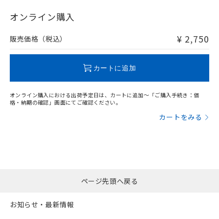
"対応済み"や非含有の記載がされた商品であっても、流通
在庫等で未対応品が混在する可能性があります。
オンライン購入
非含有品が必要な際は、弊社営業部門もしくは販売店へお
問い合わせください。
¥ 2,750
販売価格（税込）
この製品のRoHS/REACH対応状況ページへ
カートに追加
オンライン購入における出荷予定日は、カートに追加～「ご購入手続き：価
格・納期の確認」画面にてご確認ください。
カートをみる
ページ先頭へ戻る
お知らせ・最新情報