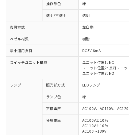
操作部色
緑
透明/不透明
透明
復帰方式
左自動
ベゼル材質
樹脂
最小適用負荷
DC5V 6mA
スイッチユニット構成
ユニット位置1: NC
ユニット位置2: 点灯ユニット
ユニット位置3: NO
ランプ
照光部方式
LEDランプ
ランプ色
緑
定格電圧
AC100V、AC110V、AC120V
使用電圧
AC100V±10%
AC110V±10%
AC100～130V