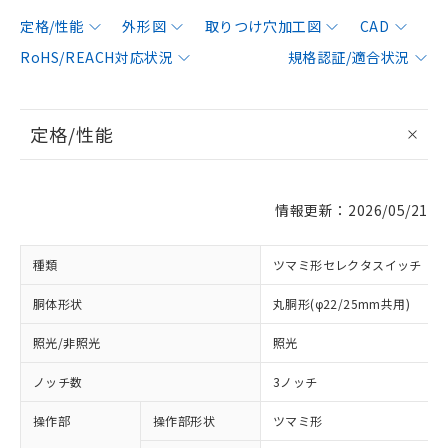
定格/性能
外形図
取りつけ穴加工図
CAD
RoHS/REACH対応状況
規格認証/適合状況
定格/性能
情報更新：2026/05/21
種類
ツマミ形セレクタスイッチ
胴体形状
丸胴形(φ22/25mm共用)
照光/非照光
照光
ノッチ数
3ノッチ
操作部
操作部形状
ツマミ形