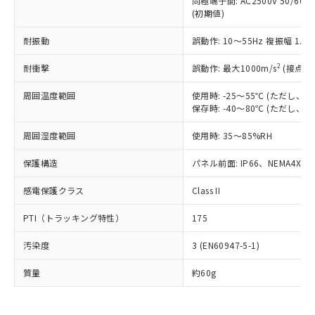
同極端子間: AC2500V 50/60
為替および外国貿易法に定める商品
在庫状況および標準価格照会結果は、
い合わせください。
(初期値)
（以下｢規制貨物等」という）を輸出
記載している更新日時点での社内デー
*EU RoHS指令（10物質）：
または国外への提供する場合は、日本
記
タに基づき作成されるものであり、閲
説明
鉛(Pb) 1000ppm以下、 水銀(Hg) 1000ppm以下、 カド
耐振動
誤動作: 10～55Hz 複振幅 1.
*中国RoHS10物質の基準値 (GB/T26572)：
国政府の輸出許可(または役務取引許
号
覧された時点での実際の在庫および標
ミウム(Cd) 100ppm以下、
Pb(鉛) :1000ppm、 Hg(水銀) : 1000ppm、 Cd(カドミウ
可)を取得するなどの必要な手続きを
六価クロム(Cr(Ⅵ)) 1000ppm以下、ポリ臭化ビフェニル
ム) : 100ppm、
準価格とは異なる場合があることをご
2
耐衝撃
誤動作: 最大1000m/s
(接点開
類(PBB) 1000ppm以下、ポリ臭化ジフェニルエーテル類
Cr(Ⅵ)(六価クロム) : 1000ppm、 PBBs(ポリ臭化ビフェ
とります。
了承ください。
(PBDE) 1000ppm以下、フタル酸ビス(2-エチルヘキシ
○
一定数以上の在庫あり
ニル類) : 1000ppm、 PBDEs(ポリ臭化ジフェニルエーテ
当社は規制貨物を破棄する場合は、完
ル) (DEHP)(別名：DOP) 1000ppm以下、フタル酸ブチ
正式な納期状況および標準価格はお客
ル類) : 1000ppm、
周囲温度範囲
使用時: -25～55℃ (ただし
ルベンジル（BBP） 1000ppm以下、フタル酸ジブチル
全に破砕するなど、違法に輸出されな
DBP(フタル酸ジブチル) : 1000ppm、 DIBP(フタル酸ジ
保存時: -40～80℃ (ただし
様のお取引先、またはお客様担当のオ
（DBP） 1000ppm以下、フタル酸ジイソブチル
イソブチル) : 1000ppm、 BBP(フタル酸ブチルベンジ
△
一定数には満たないが在庫あり
いよう必要な手段を講じます。
ムロン制御機器販売店・当社販売員に
(DIBP) 1000ppm以下
ル) : 1000ppm、
当社は貴社製品を、核兵器、ミサイ
但し、RoHS指令で産業用監視および制御機器に対する
周囲湿度範囲
使用時: 35～85%RH
DEHP(フタル酸ビス(2-エチルヘキシル)) : 1000ppm
ご相談ください。
適用除外項目は除く。
ル、化学兵器、生物兵器またはその他
－
在庫なし(最新の在庫状況につ
オムロン制御機器販売店や当社販売拠
フタル酸エステル類の４物質については閾値を超える意
保護構造
パネル前面: IP66、NEMA4X, N
武器並びにこれらの製造装置等に一切
いては、お客様のお取引先、ま
図的な使用がないことを確認しています。
点は「
販売ネットワーク
」をご確認
※2 環境保護使用期限
使用いたしません。
たはお客様担当のオムロン制御
ください。
感電保護クラス
Class II
当社は、貴社製品を第三者に販売する
機器販売店・当社販売員にご確
在庫状況および標準価格結果を当社の
※2 対応予定月
「ｅ」：有害物質（10物質）のすべてが基
場合は、上記1、2および3の内容を当
認ください)
事前の承諾なく第三者に漏洩または開
PTI（トラッキング特性）
175
準値以下であることを示します。
該第三者に通知します。また当社は、
示しないようお願いします。
部品在庫の切り替え状況などにより、予定
「10」：通常の使用状況下において有害物
販売先および販売に係わる関係者が違
マイパーツ機能（部品リスト作成サー
空
受注生産機種、また在庫状況の
汚染度
3 (EN60947-5-1)
月が前後することがあります。
質が外部に漏えいし、環境に深刻な影響を
法に輸出するおそれがある場合は、取
ビス）をご利用いただくには、I-Web
白
情報を公開していない機種
及ぼさない年数を意味します。
り引きをいたしません。
メンバーズにご登録されている必要が
質量
約60g
「－」：未確認です。当社販売部門へお問
あります。
い合わせください。
お客様が当ウェブサイト上で当社にご
※3 非含有証明書ダウンロード