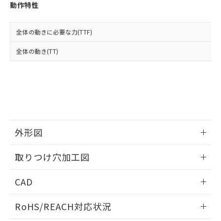
登録された部品リストについて、当社
動作特性
および当社の共同利用者が、当社の製
下記の非含有証明書をダウンロードするこ
品・サービスに関するお客様との取
とができます。
合意する
キャンセル
引・商談に必要な範囲で利用すること
全体の動きに必要な力(TTF)
をご了承ください。
EU RoHS指令（10物質）の非含有証明書
全体の動き(TT)
※当社の共同利用者とは、
"個人情報
51物質の非含有証明書（当社基準）
の共同利用に関して"
の「1.共同利
※本証明書は発行日時点で非含有を証明す
用者の範囲」に記載されている法人を
るもので、過去に遡って非含有を証明する
指します。
ものではありません。
また、RoHS指令のフタル酸エステル類４
物質の対応では、対応完了までの期間は出
荷製品に未対応品が混在することから備考
外形図
欄に対応日を記載しておりました。
既に当社にて対応品への在庫切替を完了
情報更新：2026/05/21
していることから、特段のことがない限
取りつけ穴加工図
り、2022年1月12日より割愛しておりま
す。
情報更新：2026/05/21
CAD
ログイン/会員登録いただくと、CADデータをダウンロー
RoHS/REACH対応状況
ドすることができます。