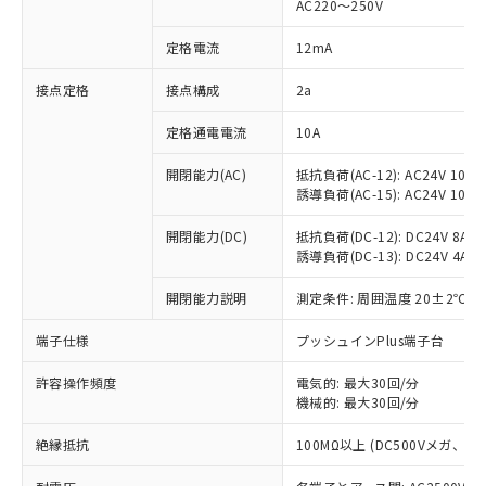
AC220～250V
対応済み：EU RoHS指令（10物質）の
非含有に対応した製品が提供可能な商品で
定格電流
12mA
す。
対応予定：EU RoHS指令（10物質）の非含
接点定格
接点構成
2a
ご利用条件
有に対応した製品に切り替える予定のある
定格通電電流
10A
商品です。
対応予定なし：EU RoHS指令（10物質）の
以下の条件をお読みいただき、同意のうえ
開閉能力(AC)
抵抗負荷(AC-12): AC24V 10A/A
非含有に非対応の商品で、対応品を出す予
誘導負荷(AC-15): AC24V 10A/AC
ご利用ください。
定はありません。
調査・確認中：EU RoHS指令（10物質）の
本サービスは、当社制御機器事業取扱
開閉能力(DC)
抵抗負荷(DC-12): DC24V 8A/DC
※1 中国RoHS○×表
非含有の対応状況を調査中または確認中の
誘導負荷(DC-13): DC24V 4A/DC
商品の当社在庫状況および標準価格
商品です。
(税抜)を提供させていただくもので
「○」：最大均質材料含有率が中国RoHSの
非該当品：ライセンス料など無形物で、有
開閉能力説明
測定条件: 周囲温度 20±2℃、
す。
基準値以下であることを示します。
害物質有無と関係のない商品です。
当社制御機器事業取扱商品の中には、
「×」：最大均質材料含有率が中国RoHSの
仕入先様の事情により、非含有部品として
端子仕様
プッシュインPlus端子台
本サービスの対象外となる商品もある
基準値を超えていることを示します。
いたものが、含有品と判明した場合などや
当社は、これら貴社製品のうち、外国
ことをご了承ください。
「－」：未確認です。当社販売部門へお問
許容操作頻度
電気的: 最大30回/分
むを得ず変更することがあります。
為替および外国貿易法に定める商品
在庫状況および標準価格照会結果は、
機械的: 最大30回/分
い合わせください。
（以下｢規制貨物等」という）を輸出
記載している更新日時点での社内デー
*EU RoHS指令（10物質）：
または国外への提供する場合は、日本
記
タに基づき作成されるものであり、閲
説明
絶縁抵抗
100MΩ以上 (DC500Vメガ、
鉛(Pb) 1000ppm以下、 水銀(Hg) 1000ppm以下、 カド
*中国RoHS10物質の基準値 (GB/T26572)：
国政府の輸出許可(または役務取引許
号
覧された時点での実際の在庫および標
ミウム(Cd) 100ppm以下、
Pb(鉛) :1000ppm、 Hg(水銀) : 1000ppm、 Cd(カドミウ
可)を取得するなどの必要な手続きを
六価クロム(Cr(Ⅵ)) 1000ppm以下、ポリ臭化ビフェニル
ム) : 100ppm、