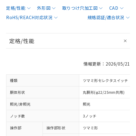
定格/性能
外形図
取りつけ穴加工図
CAD
RoHS/REACH対応状況
規格認証/適合状況
定格/性能
情報更新：2026/05/21
種類
ツマミ形セレクタスイッチ
胴体形状
丸胴形(φ22/25mm共用)
照光/非照光
照光
ノッチ数
3ノッチ
操作部
操作部形状
ツマミ形