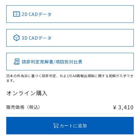
中国 RoHS
注意事項・凡例
2D CADデータ
中国 RoHS表
※1 ※2
3D CADデータ
Pb
Hg
Cd
Cr(VI)
該非判定見解書/項目別対比表
O
O
O
O
日本の外為法に基づく該非判定、およびEAR再輸出規制に関する見解が入手でき
ます。
"対応済み"や非含有の記載がされた商品であっても、流通
在庫等で未対応品が混在する可能性があります。
オンライン購入
非含有品が必要な際は、弊社営業部門もしくは販売店へお
問い合わせください。
¥ 3,410
販売価格（税込）
この製品のRoHS/REACH対応状況ページへ
カートに追加