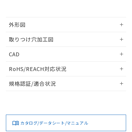
EU RoHS指令（10物質）の非含有証明書
※当社の共同利用者とは、
"個人情報
51物質の非含有証明書（当社基準）
の共同利用に関して"
の「1.共同利
※本証明書は発行日時点で非含有を証明す
用者の範囲」に記載されている法人を
るもので、過去に遡って非含有を証明する
指します。
外形図
ものではありません。
また、RoHS指令のフタル酸エステル類４
情報更新：2026/05/21
取りつけ穴加工図
物質の対応では、対応完了までの期間は出
荷製品に未対応品が混在することから備考
情報更新：2026/05/21
欄に対応日を記載しておりました。
CAD
既に当社にて対応品への在庫切替を完了
していることから、特段のことがない限
ログイン/会員登録いただくと、CADデータをダウンロー
RoHS/REACH対応状況
り、2022年1月12日より割愛しておりま
ドすることができます。
す。
情報更新：2026/7/29
規格認証/適合状況
ログイン/会員登録
EU RoHS
注意事項・凡例
A22NW-3BL-TAA-P101-AEについての規格認証/適合状況に
ついては、「カスタマーサポートセンタ お客様相談室」また
は貴社担当オムロン営業員または販売店にお問い合わせくだ
対応状況
対応予定月
※1
※2
さい。
ダウンロードデータをご利用いただく前に、以下を必ずお読
みください。
カタログ/データシート/マニュアル
対応済み
ソフトウェアの使用条件
お問い合わせ