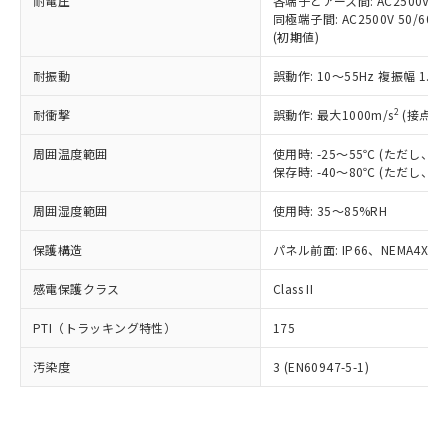
準価格とは異なる場合があることをご
耐電圧
各端子とアース間: AC2500V 50/
類(PBB) 1000ppm以下、ポリ臭化ジフェニルエーテル類
Cr(Ⅵ)(六価クロム) : 1000ppm、 PBBs(ポリ臭化ビフェ
とります。
同極端子間: AC2500V 50/60
了承ください。
(PBDE) 1000ppm以下、フタル酸ビス(2-エチルヘキシ
○
一定数以上の在庫あり
ニル類) : 1000ppm、 PBDEs(ポリ臭化ジフェニルエーテ
当社は規制貨物を破棄する場合は、完
(初期値)
ル) (DEHP)(別名：DOP) 1000ppm以下、フタル酸ブチ
正式な納期状況および標準価格はお客
ル類) : 1000ppm、
ルベンジル（BBP） 1000ppm以下、フタル酸ジブチル
全に破砕するなど、違法に輸出されな
DBP(フタル酸ジブチル) : 1000ppm、 DIBP(フタル酸ジ
様のお取引先、またはお客様担当のオ
（DBP） 1000ppm以下、フタル酸ジイソブチル
イソブチル) : 1000ppm、 BBP(フタル酸ブチルベンジ
△
一定数には満たないが在庫あり
耐振動
誤動作: 10～55Hz 複振幅 1.
いよう必要な手段を講じます。
ムロン制御機器販売店・当社販売員に
(DIBP) 1000ppm以下
ル) : 1000ppm、
当社は貴社製品を、核兵器、ミサイ
但し、RoHS指令で産業用監視および制御機器に対する
DEHP(フタル酸ビス(2-エチルヘキシル)) : 1000ppm
ご相談ください。
2
耐衝撃
適用除外項目は除く。
誤動作: 最大1000m/s
(接点開
ル、化学兵器、生物兵器またはその他
－
在庫なし(最新の在庫状況につ
オムロン制御機器販売店や当社販売拠
フタル酸エステル類の４物質については閾値を超える意
武器並びにこれらの製造装置等に一切
いては、お客様のお取引先、ま
図的な使用がないことを確認しています。
点は「
販売ネットワーク
」をご確認
周囲温度範囲
使用時: -25～55℃ (ただし
※2 環境保護使用期限
使用いたしません。
たはお客様担当のオムロン制御
ください。
保存時: -40～80℃ (ただし
当社は、貴社製品を第三者に販売する
機器販売店・当社販売員にご確
在庫状況および標準価格結果を当社の
※2 対応予定月
「ｅ」：有害物質（10物質）のすべてが基
場合は、上記1、2および3の内容を当
認ください)
事前の承諾なく第三者に漏洩または開
周囲湿度範囲
使用時: 35～85%RH
準値以下であることを示します。
該第三者に通知します。また当社は、
示しないようお願いします。
部品在庫の切り替え状況などにより、予定
「10」：通常の使用状況下において有害物
販売先および販売に係わる関係者が違
保護構造
パネル前面: IP66、NEMA4X, N
マイパーツ機能（部品リスト作成サー
空
受注生産機種、また在庫状況の
月が前後することがあります。
質が外部に漏えいし、環境に深刻な影響を
法に輸出するおそれがある場合は、取
ビス）をご利用いただくには、I-Web
白
情報を公開していない機種
及ぼさない年数を意味します。
り引きをいたしません。
感電保護クラス
Class II
メンバーズにご登録されている必要が
「－」：未確認です。当社販売部門へお問
あります。
い合わせください。
PTI（トラッキング特性）
175
お客様が当ウェブサイト上で当社にご
※3 非含有証明書ダウンロード
登録された部品リストについて、当社
汚染度
3 (EN60947-5-1)
および当社の共同利用者が、当社の製
下記の非含有証明書をダウンロードするこ
品・サービスに関するお客様との取
とができます。
合意する
キャンセル
引・商談に必要な範囲で利用すること
をご了承ください。