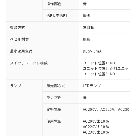
操作部色
青
透明/不透明
透明
復帰方式
左自動
ベゼル材質
樹脂
最小適用負荷
DC5V 6mA
スイッチユニット構成
ユニット位置1: NO
ユニット位置2: 点灯ユニット
ユニット位置3: NO
ランプ
照光部方式
LEDランプ
ランプ色
青
定格電圧
AC200V、AC220V、AC230V、
使用電圧
AC200V±10%
AC220V±10%
※1 対応状況
AC230V±10%