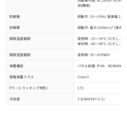
類(PBB) 1000ppm以下、ポリ臭化ジフェニルエーテル類
同極端子間: AC2500V 50/60
Cr(Ⅵ)(六価クロム) : 1000ppm、 PBBs(ポリ臭化ビフェ
とります。
了承ください。
(PBDE) 1000ppm以下、フタル酸ビス(2-エチルヘキシ
○
一定数以上の在庫あり
ニル類) : 1000ppm、 PBDEs(ポリ臭化ジフェニルエーテ
(初期値)
当社は規制貨物を破棄する場合は、完
ル) (DEHP)(別名：DOP) 1000ppm以下、フタル酸ブチ
正式な納期状況および標準価格はお客
ル類) : 1000ppm、
ルベンジル（BBP） 1000ppm以下、フタル酸ジブチル
全に破砕するなど、違法に輸出されな
DBP(フタル酸ジブチル) : 1000ppm、 DIBP(フタル酸ジ
様のお取引先、またはお客様担当のオ
耐振動
誤動作: 10～55Hz 複振幅 1.
（DBP） 1000ppm以下、フタル酸ジイソブチル
イソブチル) : 1000ppm、 BBP(フタル酸ブチルベンジ
△
一定数には満たないが在庫あり
いよう必要な手段を講じます。
ムロン制御機器販売店・当社販売員に
(DIBP) 1000ppm以下
ル) : 1000ppm、
当社は貴社製品を、核兵器、ミサイ
但し、RoHS指令で産業用監視および制御機器に対する
DEHP(フタル酸ビス(2-エチルヘキシル)) : 1000ppm
ご相談ください。
2
耐衝撃
誤動作: 最大1000m/s
(接点開
適用除外項目は除く。
ル、化学兵器、生物兵器またはその他
－
在庫なし(最新の在庫状況につ
オムロン制御機器販売店や当社販売拠
フタル酸エステル類の４物質については閾値を超える意
武器並びにこれらの製造装置等に一切
いては、お客様のお取引先、ま
周囲温度範囲
図的な使用がないことを確認しています。
使用時: -25～55℃ (ただし
点は「
販売ネットワーク
」をご確認
※2 環境保護使用期限
使用いたしません。
保存時: -40～80℃ (ただし
たはお客様担当のオムロン制御
ください。
当社は、貴社製品を第三者に販売する
機器販売店・当社販売員にご確
在庫状況および標準価格結果を当社の
※2 対応予定月
「ｅ」：有害物質（10物質）のすべてが基
周囲湿度範囲
使用時: 35～85%RH
場合は、上記1、2および3の内容を当
認ください)
事前の承諾なく第三者に漏洩または開
準値以下であることを示します。
該第三者に通知します。また当社は、
示しないようお願いします。
保護構造
パネル前面: IP66、NEMA4X, N
部品在庫の切り替え状況などにより、予定
「10」：通常の使用状況下において有害物
販売先および販売に係わる関係者が違
マイパーツ機能（部品リスト作成サー
空
受注生産機種、また在庫状況の
月が前後することがあります。
質が外部に漏えいし、環境に深刻な影響を
法に輸出するおそれがある場合は、取
ビス）をご利用いただくには、I-Web
白
情報を公開していない機種
感電保護クラス
Class II
及ぼさない年数を意味します。
り引きをいたしません。
メンバーズにご登録されている必要が
「－」：未確認です。当社販売部門へお問
あります。
PTI（トラッキング特性）
175
い合わせください。
お客様が当ウェブサイト上で当社にご
※3 非含有証明書ダウンロード
登録された部品リストについて、当社
汚染度
3 (EN60947-5-1)
および当社の共同利用者が、当社の製
下記の非含有証明書をダウンロードするこ
品・サービスに関するお客様との取
とができます。
合意する
キャンセル
引・商談に必要な範囲で利用すること
をご了承ください。
EU RoHS指令（10物質）の非含有証明書