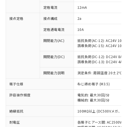
対応済み：EU RoHS指令（10物質）の
定格電流
12mA
非含有に対応した製品が提供可能な商品で
す。
接点定格
接点構成
2a
対応予定：EU RoHS指令（10物質）の非含
ご利用条件
有に対応した製品に切り替える予定のある
定格通電電流
10A
商品です。
対応予定なし：EU RoHS指令（10物質）の
開閉能力(AC)
抵抗負荷(AC-12): AC24V 10A/A
以下の条件をお読みいただき、同意のうえ
非含有に非対応の商品で、対応品を出す予
誘導負荷(AC-15): AC24V 10A/AC
ご利用ください。
定はありません。
調査・確認中：EU RoHS指令（10物質）の
開閉能力(DC)
抵抗負荷(DC-12): DC24V 8A/DC
本サービスは、当社制御機器事業取扱
※1 中国RoHS○×表
誘導負荷(DC-13): DC24V 4A/DC
非含有の対応状況を調査中または確認中の
商品の当社在庫状況および標準価格
商品です。
(税抜)を提供させていただくもので
開閉能力説明
測定条件: 周囲温度 20±2℃、
「○」：最大均質材料含有率が中国RoHSの
非該当品：ライセンス料など無形物で、有
す。
基準値以下であることを示します。
害物質有無と関係のない商品です。
当社制御機器事業取扱商品の中には、
端子仕様
ねじ締め端子 (M3.5)
「×」：最大均質材料含有率が中国RoHSの
仕入先様の事情により、非含有部品として
本サービスの対象外となる商品もある
基準値を超えていることを示します。
いたものが、含有品と判明した場合などや
当社は、これら貴社製品のうち、外国
ことをご了承ください。
許容操作頻度
電気的: 最大30回/分
「－」：未確認です。当社販売部門へお問
むを得ず変更することがあります。
為替および外国貿易法に定める商品
機械的: 最大30回/分
在庫状況および標準価格照会結果は、
い合わせください。
（以下｢規制貨物等」という）を輸出
記載している更新日時点での社内デー
*EU RoHS指令（10物質）：
または国外への提供する場合は、日本
絶縁抵抗
100MΩ以上 (DC500Vメガ、
記
タに基づき作成されるものであり、閲
説明
鉛(Pb) 1000ppm以下、 水銀(Hg) 1000ppm以下、 カド
*中国RoHS10物質の基準値 (GB/T26572)：
国政府の輸出許可(または役務取引許
号
覧された時点での実際の在庫および標
ミウム(Cd) 100ppm以下、
Pb(鉛) :1000ppm、 Hg(水銀) : 1000ppm、 Cd(カドミウ
耐電圧
各端子とアース間: AC2500V 50/
可)を取得するなどの必要な手続きを
六価クロム(Cr(Ⅵ)) 1000ppm以下、ポリ臭化ビフェニル
ム) : 100ppm、
準価格とは異なる場合があることをご