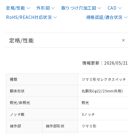
定格/性能
外形図
取りつけ穴加工図
CAD
RoHS/REACH対応状況
規格認証/適合状況
定格/性能
情報更新：2026/05/21
種類
ツマミ形セレクタスイッチ
胴体形状
丸胴形(φ22/25mm共用)
照光/非照光
照光
ノッチ数
3ノッチ
操作部
操作部形状
ツマミ形