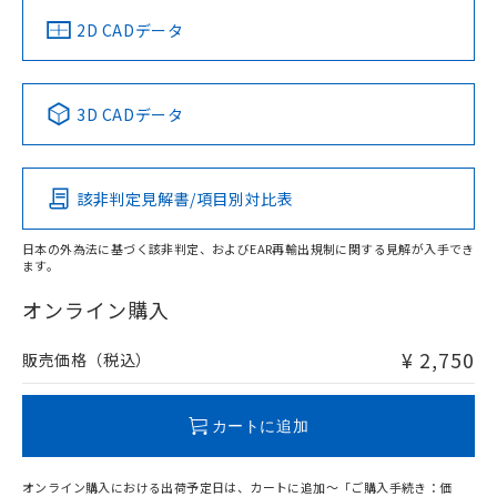
船舶規格）
船舶規格）
船舶規格）
船舶規格
中国 RoHS
注意事項・凡例
2D CADデータ
No
No
No
No
中国 RoHS表
※1 ※2
3D CADデータ
この製品の規格認証/適合状況ページへ
Pb
Hg
Cd
Cr(VI)
その他の認証はこちらのページからご検索ください
該非判定見解書/項目別対比表
O
O
O
O
日本の外為法に基づく該非判定、およびEAR再輸出規制に関する見解が入手でき
ます。
"対応済み"や非含有の記載がされた商品であっても、流通
在庫等で未対応品が混在する可能性があります。
オンライン購入
非含有品が必要な際は、弊社営業部門もしくは販売店へお
問い合わせください。
¥ 2,750
販売価格（税込）
この製品のRoHS/REACH対応状況ページへ
カートに追加
オンライン購入における出荷予定日は、カートに追加～「ご購入手続き：価