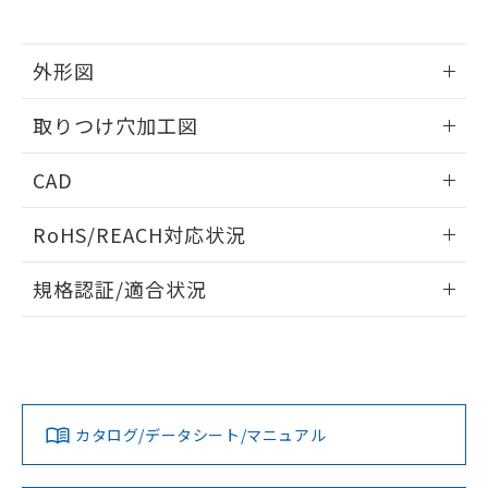
※当社の共同利用者とは、
"個人情報
51物質の非含有証明書（当社基準）
の共同利用に関して"
の「1.共同利
※本証明書は発行日時点で非含有を証明す
用者の範囲」に記載されている法人を
るもので、過去に遡って非含有を証明する
外形図
指します。
ものではありません。
情報更新：2026/05/21
また、RoHS指令のフタル酸エステル類４
取りつけ穴加工図
物質の対応では、対応完了までの期間は出
荷製品に未対応品が混在することから備考
情報更新：2026/05/21
CAD
欄に対応日を記載しておりました。
既に当社にて対応品への在庫切替を完了
ログイン/会員登録いただくと、CADデータをダウンロー
していることから、特段のことがない限
RoHS/REACH対応状況
ドすることができます。
り、2022年1月12日より割愛しておりま
す。
情報更新：2026/7/29
規格認証/適合状況
ログイン/会員登録
EU RoHS
注意事項・凡例
UL認証
CSA認証
CEマーキング
Yes
Yes
Yes
対応状況
対応予定月
※1
※2
ダウンロードデータをご利用いただく前に、以下を必ずお読
みください。
カタログ/データシート/マニュアル
対応済み
ソフトウェアの使用条件
LR型式承認
DNV型式承認
BV型式承認
KR型式承
（イギリス
（ノルウェー
（フランス
（韓国