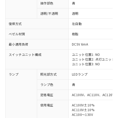
操作部色
青
透明/不透明
透明
復帰方式
左自動
ベゼル材質
樹脂
最小適用負荷
DC5V 6mA
スイッチユニット構成
ユニット位置1: NO
ユニット位置2: 点灯ユニット
ユニット位置3: NO
ランプ
照光部方式
LEDランプ
ランプ色
青
定格電圧
AC100V、AC110V、AC120V
使用電圧
AC100V±10%
※1 対応状況
AC110V±10%
AC100～130V