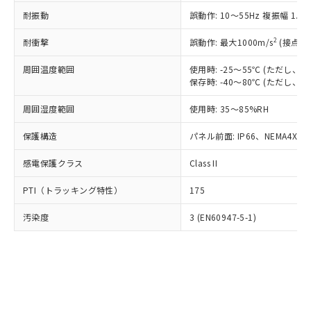
○
一定数以上の在庫あり
ニル類) : 1000ppm、 PBDEs(ポリ臭化ジフェニルエーテ
当社は規制貨物を破棄する場合は、完
ル) (DEHP)(別名：DOP) 1000ppm以下、フタル酸ブチ
正式な納期状況および標準価格はお客
ル類) : 1000ppm、
耐振動
誤動作: 10～55Hz 複振幅 1.
ルベンジル（BBP） 1000ppm以下、フタル酸ジブチル
全に破砕するなど、違法に輸出されな
DBP(フタル酸ジブチル) : 1000ppm、 DIBP(フタル酸ジ
様のお取引先、またはお客様担当のオ
（DBP） 1000ppm以下、フタル酸ジイソブチル
イソブチル) : 1000ppm、 BBP(フタル酸ブチルベンジ
△
一定数には満たないが在庫あり
いよう必要な手段を講じます。
ムロン制御機器販売店・当社販売員に
(DIBP) 1000ppm以下
2
耐衝撃
ル) : 1000ppm、
誤動作: 最大1000m/s
(接点開
当社は貴社製品を、核兵器、ミサイ
但し、RoHS指令で産業用監視および制御機器に対する
DEHP(フタル酸ビス(2-エチルヘキシル)) : 1000ppm
ご相談ください。
適用除外項目は除く。
ル、化学兵器、生物兵器またはその他
－
在庫なし(最新の在庫状況につ
オムロン制御機器販売店や当社販売拠
周囲温度範囲
使用時: -25～55℃ (ただし
フタル酸エステル類の４物質については閾値を超える意
武器並びにこれらの製造装置等に一切
いては、お客様のお取引先、ま
図的な使用がないことを確認しています。
保存時: -40～80℃ (ただし
点は「
販売ネットワーク
」をご確認
※2 環境保護使用期限
使用いたしません。
たはお客様担当のオムロン制御
ください。
当社は、貴社製品を第三者に販売する
周囲湿度範囲
使用時: 35～85%RH
機器販売店・当社販売員にご確
在庫状況および標準価格結果を当社の
※2 対応予定月
「ｅ」：有害物質（10物質）のすべてが基
場合は、上記1、2および3の内容を当
認ください)
事前の承諾なく第三者に漏洩または開
準値以下であることを示します。
保護構造
パネル前面: IP66、NEMA4X, N
該第三者に通知します。また当社は、
示しないようお願いします。
部品在庫の切り替え状況などにより、予定
「10」：通常の使用状況下において有害物
販売先および販売に係わる関係者が違
マイパーツ機能（部品リスト作成サー
空
受注生産機種、また在庫状況の
感電保護クラス
Class II
月が前後することがあります。
質が外部に漏えいし、環境に深刻な影響を
法に輸出するおそれがある場合は、取
ビス）をご利用いただくには、I-Web
白
情報を公開していない機種
及ぼさない年数を意味します。
り引きをいたしません。
メンバーズにご登録されている必要が
PTI（トラッキング特性）
175
「－」：未確認です。当社販売部門へお問
あります。
い合わせください。
お客様が当ウェブサイト上で当社にご
汚染度
3 (EN60947-5-1)
※3 非含有証明書ダウンロード
登録された部品リストについて、当社
および当社の共同利用者が、当社の製
下記の非含有証明書をダウンロードするこ
品・サービスに関するお客様との取
とができます。
合意する
キャンセル
引・商談に必要な範囲で利用すること
をご了承ください。
EU RoHS指令（10物質）の非含有証明書
※当社の共同利用者とは、
"個人情報