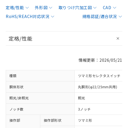
定格/性能
外形図
取りつけ穴加工図
CAD
RoHS/REACH対応状況
規格認証/適合状況
定格/性能
情報更新：2026/05/21
種類
ツマミ形セレクタスイッチ
胴体形状
丸胴形(φ22/25mm共用)
照光/非照光
照光
ノッチ数
3ノッチ
操作部
操作部形状
ツマミ形