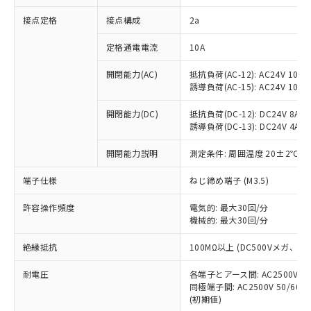
非含有に対応した製品が提供可能な商品で
接点定格
接点構成
2a
す。
対応予定：EU RoHS指令（10物質）の非含
ご利用条件
定格通電電流
10A
有に対応した製品に切り替える予定のある
商品です。
開閉能力(AC)
抵抗負荷(AC-12): AC24V 10A/A
対応予定なし：EU RoHS指令（10物質）の
誘導負荷(AC-15): AC24V 10A/AC
以下の条件をお読みいただき、同意のうえ
非含有に非対応の商品で、対応品を出す予
ご利用ください。
定はありません。
開閉能力(DC)
抵抗負荷(DC-12): DC24V 8A/DC
調査・確認中：EU RoHS指令（10物質）の
誘導負荷(DC-13): DC24V 4A/DC
本サービスは、当社制御機器事業取扱
※1 中国RoHS○×表
非含有の対応状況を調査中または確認中の
商品の当社在庫状況および標準価格
開閉能力説明
測定条件: 周囲温度 20±2℃、
商品です。
(税抜)を提供させていただくもので
「○」：最大均質材料含有率が中国RoHSの
非該当品：ライセンス料など無形物で、有
す。
端子仕様
ねじ締め端子 (M3.5)
基準値以下であることを示します。
害物質有無と関係のない商品です。
当社制御機器事業取扱商品の中には、
「×」：最大均質材料含有率が中国RoHSの
仕入先様の事情により、非含有部品として
本サービスの対象外となる商品もある
許容操作頻度
電気的: 最大30回/分
基準値を超えていることを示します。
いたものが、含有品と判明した場合などや
当社は、これら貴社製品のうち、外国
ことをご了承ください。
機械的: 最大30回/分
「－」：未確認です。当社販売部門へお問
むを得ず変更することがあります。
為替および外国貿易法に定める商品
在庫状況および標準価格照会結果は、
い合わせください。
（以下｢規制貨物等」という）を輸出
絶縁抵抗
100MΩ以上 (DC500Vメガ、
記載している更新日時点での社内デー
*EU RoHS指令（10物質）：
または国外への提供する場合は、日本
記
タに基づき作成されるものであり、閲
説明
鉛(Pb) 1000ppm以下、 水銀(Hg) 1000ppm以下、 カド
*中国RoHS10物質の基準値 (GB/T26572)：
国政府の輸出許可(または役務取引許
耐電圧
各端子とアース間: AC2500V 50/
号
覧された時点での実際の在庫および標
ミウム(Cd) 100ppm以下、
Pb(鉛) :1000ppm、 Hg(水銀) : 1000ppm、 Cd(カドミウ
同極端子間: AC2500V 50/60
可)を取得するなどの必要な手続きを
六価クロム(Cr(Ⅵ)) 1000ppm以下、ポリ臭化ビフェニル
ム) : 100ppm、
準価格とは異なる場合があることをご
類(PBB) 1000ppm以下、ポリ臭化ジフェニルエーテル類
(初期値)
Cr(Ⅵ)(六価クロム) : 1000ppm、 PBBs(ポリ臭化ビフェ
とります。
了承ください。
(PBDE) 1000ppm以下、フタル酸ビス(2-エチルヘキシ