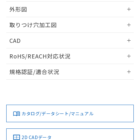
51物質の非含有証明書（当社基準）
の共同利用に関して"
の「1.共同利
※本証明書は発行日時点で非含有を証明す
外形図
用者の範囲」に記載されている法人を
るもので、過去に遡って非含有を証明する
指します。
ものではありません。
情報更新：2026/05/21
取りつけ穴加工図
また、RoHS指令のフタル酸エステル類４
物質の対応では、対応完了までの期間は出
情報更新：2026/05/21
CAD
荷製品に未対応品が混在することから備考
欄に対応日を記載しておりました。
ログイン/会員登録いただくと、CADデータをダウンロー
既に当社にて対応品への在庫切替を完了
RoHS/REACH対応状況
ドすることができます。
していることから、特段のことがない限
り、2022年1月12日より割愛しておりま
情報更新：2026/7/29
規格認証/適合状況
す。
ログイン/会員登録
EU RoHS
注意事項・凡例
UL認証
CSA認証
CEマーキング
Yes
Yes
Yes
対応状況
対応予定月
※1
※2
ダウンロードデータをご利用いただく前に、以下を必ずお読
みください。
カタログ/データシート/マニュアル
対応済み
ソフトウェアの使用条件
LR型式承認
DNV型式承認
BV型式承認
KR型式承
（イギリス
（ノルウェー
（フランス
（韓国
船舶規格）
船舶規格）
船舶規格）
船舶規格
中国 RoHS
注意事項・凡例
2D CADデータ