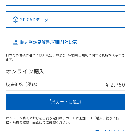
No
No
No
No
中国 RoHS表
※1 ※2
3D CADデータ
この製品の規格認証/適合状況ページへ
Pb
Hg
Cd
Cr(VI)
その他の認証はこちらのページからご検索ください
該非判定見解書/項目別対比表
X
O
O
O
日本の外為法に基づく該非判定、およびEAR再輸出規制に関する見解が入手でき
ます。
"対応済み"や非含有の記載がされた商品であっても、流通
在庫等で未対応品が混在する可能性があります。
オンライン購入
非含有品が必要な際は、弊社営業部門もしくは販売店へお
問い合わせください。
¥ 2,750
販売価格（税込）
この製品のRoHS/REACH対応状況ページへ
カートに追加
オンライン購入における出荷予定日は、カートに追加～「ご購入手続き：価
格・納期の確認」画面にてご確認ください。