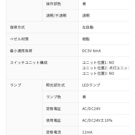
操作部色
青
透明/不透明
透明
復帰方式
左自動
ベゼル材質
樹脂
最小適用負荷
DC5V 6mA
スイッチユニット構成
ユニット位置1: NO
ユニット位置2: 点灯ユニット
ユニット位置3: NO
ランプ
照光部方式
LEDランプ
ランプ色
青
定格電圧
AC/DC24V
※1 対応状況
使用電圧
AC/DC24V±10%
定格電流
12mA
対応済み：EU RoHS指令（10物質）の