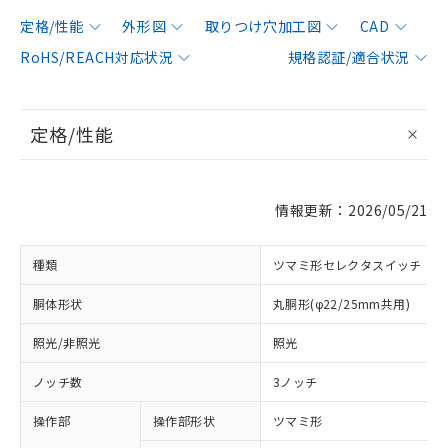
定格/性能
外形図
取りつけ穴加工図
CAD
RoHS/REACH対応状況
規格認証/適合状況
定格/性能
情報更新：2026/05/21
種類
ツマミ形セレクタスイッチ
胴体形状
丸胴形(φ22/25mm共用)
照光/非照光
照光
ノッチ数
3ノッチ
操作部
操作部形状
ツマミ形