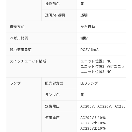
操作部色
黄
透明/不透明
透明
復帰方式
左右自動
ベゼル材質
樹脂
最小適用負荷
DC5V 6mA
スイッチユニット構成
ユニット位置1: NC
ユニット位置2: 点灯ユニット
ユニット位置3: NC
ランプ
照光部方式
LEDランプ
ランプ色
黄
定格電圧
AC200V、AC220V、AC230V、
使用電圧
AC200V±10%
AC220V±10%
※1 対応状況
AC230V±10%