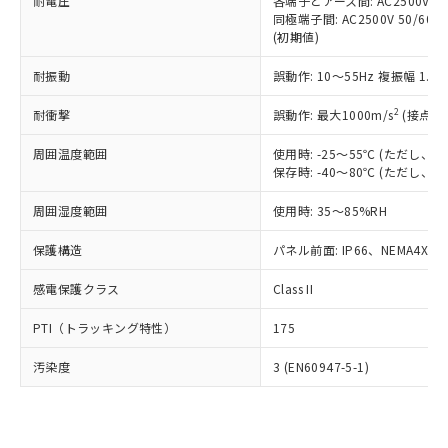
準価格とは異なる場合があることをご
耐電圧
各端子とアース間: AC2500V 50/
類(PBB) 1000ppm以下、ポリ臭化ジフェニルエーテル類
Cr(Ⅵ)(六価クロム) : 1000ppm、 PBBs(ポリ臭化ビフェ
とります。
同極端子間: AC2500V 50/60
了承ください。
(PBDE) 1000ppm以下、フタル酸ビス(2-エチルヘキシ
○
一定数以上の在庫あり
ニル類) : 1000ppm、 PBDEs(ポリ臭化ジフェニルエーテ
当社は規制貨物を破棄する場合は、完
(初期値)
ル) (DEHP)(別名：DOP) 1000ppm以下、フタル酸ブチ
正式な納期状況および標準価格はお客
ル類) : 1000ppm、
ルベンジル（BBP） 1000ppm以下、フタル酸ジブチル
全に破砕するなど、違法に輸出されな
DBP(フタル酸ジブチル) : 1000ppm、 DIBP(フタル酸ジ
様のお取引先、またはお客様担当のオ
（DBP） 1000ppm以下、フタル酸ジイソブチル
イソブチル) : 1000ppm、 BBP(フタル酸ブチルベンジ
△
一定数には満たないが在庫あり
耐振動
誤動作: 10～55Hz 複振幅 1.
いよう必要な手段を講じます。
ムロン制御機器販売店・当社販売員に
(DIBP) 1000ppm以下
ル) : 1000ppm、
当社は貴社製品を、核兵器、ミサイ
但し、RoHS指令で産業用監視および制御機器に対する
DEHP(フタル酸ビス(2-エチルヘキシル)) : 1000ppm
ご相談ください。
2
耐衝撃
適用除外項目は除く。
誤動作: 最大1000m/s
(接点開
ル、化学兵器、生物兵器またはその他
－
在庫なし(最新の在庫状況につ
オムロン制御機器販売店や当社販売拠
フタル酸エステル類の４物質については閾値を超える意
武器並びにこれらの製造装置等に一切
いては、お客様のお取引先、ま
図的な使用がないことを確認しています。
点は「
販売ネットワーク
」をご確認
周囲温度範囲
使用時: -25～55℃ (ただし
※2 環境保護使用期限
使用いたしません。
たはお客様担当のオムロン制御
ください。
保存時: -40～80℃ (ただし
当社は、貴社製品を第三者に販売する
機器販売店・当社販売員にご確
在庫状況および標準価格結果を当社の
※2 対応予定月
「ｅ」：有害物質（10物質）のすべてが基
場合は、上記1、2および3の内容を当
認ください)
事前の承諾なく第三者に漏洩または開
周囲湿度範囲
使用時: 35～85%RH
準値以下であることを示します。
該第三者に通知します。また当社は、
示しないようお願いします。
部品在庫の切り替え状況などにより、予定
「10」：通常の使用状況下において有害物
販売先および販売に係わる関係者が違
保護構造
パネル前面: IP66、NEMA4X, N
マイパーツ機能（部品リスト作成サー
空
受注生産機種、また在庫状況の
月が前後することがあります。
質が外部に漏えいし、環境に深刻な影響を
法に輸出するおそれがある場合は、取
ビス）をご利用いただくには、I-Web
白
情報を公開していない機種
及ぼさない年数を意味します。
り引きをいたしません。
感電保護クラス
Class II
メンバーズにご登録されている必要が
「－」：未確認です。当社販売部門へお問
あります。
い合わせください。
PTI（トラッキング特性）
175
お客様が当ウェブサイト上で当社にご
※3 非含有証明書ダウンロード
登録された部品リストについて、当社
汚染度
3 (EN60947-5-1)
および当社の共同利用者が、当社の製
下記の非含有証明書をダウンロードするこ
品・サービスに関するお客様との取
とができます。
合意する
キャンセル
引・商談に必要な範囲で利用すること
をご了承ください。