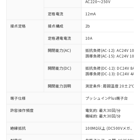
AC220～250V
対応済み：EU RoHS指令（10物質）の
非含有に対応した製品が提供可能な商品で
定格電流
12mA
す。
対応予定：EU RoHS指令（10物質）の非含
接点定格
接点構成
2b
ご利用条件
有に対応した製品に切り替える予定のある
定格通電電流
10A
商品です。
対応予定なし：EU RoHS指令（10物質）の
以下の条件をお読みいただき、同意のうえ
開閉能力(AC)
抵抗負荷(AC-12): AC24V 10A/A
非含有に非対応の商品で、対応品を出す予
誘導負荷(AC-15): AC24V 10A/AC
ご利用ください。
定はありません。
調査・確認中：EU RoHS指令（10物質）の
本サービスは、当社制御機器事業取扱
開閉能力(DC)
抵抗負荷(DC-12): DC24V 8A/DC
※1 中国RoHS○×表
非含有の対応状況を調査中または確認中の
誘導負荷(DC-13): DC24V 4A/DC
商品の当社在庫状況および標準価格
商品です。
(税抜)を提供させていただくもので
「○」：最大均質材料含有率が中国RoHSの
非該当品：ライセンス料など無形物で、有
開閉能力説明
測定条件: 周囲温度 20±2℃、
す。
基準値以下であることを示します。
害物質有無と関係のない商品です。
当社制御機器事業取扱商品の中には、
「×」：最大均質材料含有率が中国RoHSの
仕入先様の事情により、非含有部品として
端子仕様
プッシュインPlus端子台
本サービスの対象外となる商品もある
基準値を超えていることを示します。
いたものが、含有品と判明した場合などや
当社は、これら貴社製品のうち、外国
ことをご了承ください。
「－」：未確認です。当社販売部門へお問
許容操作頻度
電気的: 最大30回/分
むを得ず変更することがあります。
為替および外国貿易法に定める商品
在庫状況および標準価格照会結果は、
機械的: 最大30回/分
い合わせください。
（以下｢規制貨物等」という）を輸出
記載している更新日時点での社内デー
*EU RoHS指令（10物質）：
または国外への提供する場合は、日本
記
タに基づき作成されるものであり、閲
説明
絶縁抵抗
100MΩ以上 (DC500Vメガ、
鉛(Pb) 1000ppm以下、 水銀(Hg) 1000ppm以下、 カド
*中国RoHS10物質の基準値 (GB/T26572)：
国政府の輸出許可(または役務取引許
号
覧された時点での実際の在庫および標
ミウム(Cd) 100ppm以下、
Pb(鉛) :1000ppm、 Hg(水銀) : 1000ppm、 Cd(カドミウ
可)を取得するなどの必要な手続きを
六価クロム(Cr(Ⅵ)) 1000ppm以下、ポリ臭化ビフェニル
ム) : 100ppm、