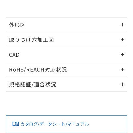
EU RoHS指令（10物質）の非含有証明書
※当社の共同利用者とは、
"個人情報
51物質の非含有証明書（当社基準）
の共同利用に関して"
の「1.共同利
※本証明書は発行日時点で非含有を証明す
用者の範囲」に記載されている法人を
るもので、過去に遡って非含有を証明する
指します。
外形図
ものではありません。
また、RoHS指令のフタル酸エステル類４
情報更新：2026/05/21
取りつけ穴加工図
物質の対応では、対応完了までの期間は出
荷製品に未対応品が混在することから備考
情報更新：2026/05/21
欄に対応日を記載しておりました。
CAD
既に当社にて対応品への在庫切替を完了
していることから、特段のことがない限
ログイン/会員登録いただくと、CADデータをダウンロー
RoHS/REACH対応状況
り、2022年1月12日より割愛しておりま
ドすることができます。
す。
情報更新：2026/7/29
規格認証/適合状況
ログイン/会員登録
EU RoHS
注意事項・凡例
A22NW-3BB-TYA-P202-YEについての規格認証/適合状況に
ついては、「カスタマーサポートセンタ お客様相談室」また
は貴社担当オムロン営業員または販売店にお問い合わせくだ
対応状況
対応予定月
※1
※2
さい。
ダウンロードデータをご利用いただく前に、以下を必ずお読
みください。
カタログ/データシート/マニュアル
対応済み
ソフトウェアの使用条件
お問い合わせ