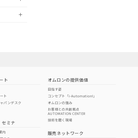
2026/7/29
ート
オムロンの提供価値
目指す姿
ポート
コンセプト「i-Automation!」
ジャパンデスク
オムロンの強み
お客様との共創拠点
AUTOMATION CENTER
DIBP
BBP
DEHP
環境保護
技術を磨く現場
・セミナ
状況ページへ
使用期限
検索ください
案内
販売ネットワーク