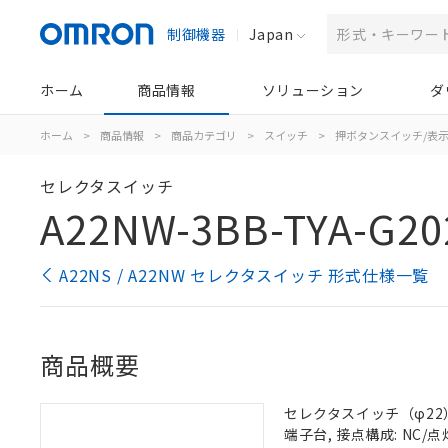
制御機器
Japan
ホーム
商品情報
ソリューション
ダ
ホーム
>
商品情報
>
商品カテゴリ
>
スイッチ
>
押ボタンスイッチ/表
セレクタスイッチ
A22NW-3BB-TYA-G20
A22NS / A22NW セレクタスイッチ 形式仕様一覧
商品概要
セレクタスイッチ（φ22）,
端子台, 接点構成: NC/点灯