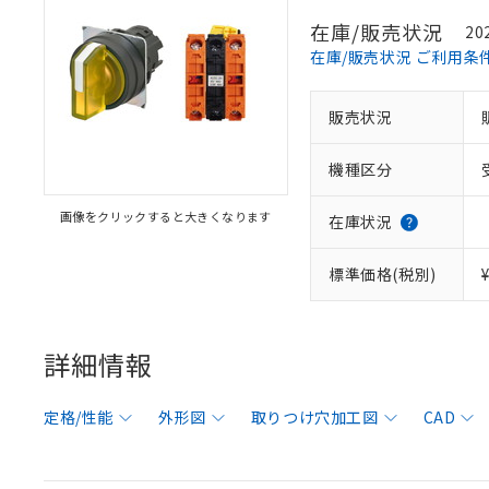
在庫/販売状況
20
在庫/販売状況 ご利用条
販売状況
機種区分
画像をクリックすると大きくなります
在庫状況
標準価格(税別)
詳細情報
定格/性能
外形図
取りつけ穴加工図
CAD