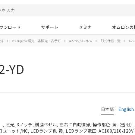
ウンロード
サポート
セミナ
オムロンの
示灯
>
φ22(φ25):照光・非照光・表示灯
>
A22NS / A22NW
>
形式仕様一覧
>
A22
2-YD
日本語
English
 照光, 3ノッチ, 樹脂ベゼル, 左右に自動復帰, 操作部色: 黄（透明）, I
ユニット/NC, LEDランプ色: 黄, LEDランプ電圧: AC100/110/120V