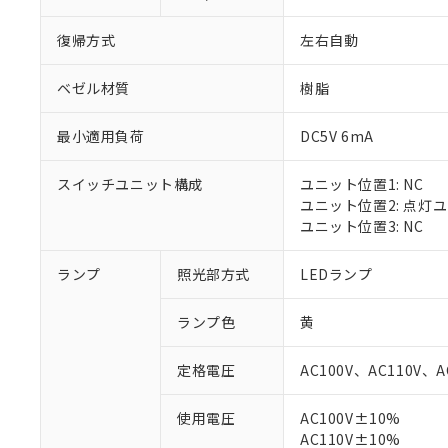
復帰方式
左右自動
ベゼル材質
樹脂
最小適用負荷
DC5V 6mA
スイッチユニット構成
ユニット位置1: NC
ユニット位置2: 点灯
ユニット位置3: NC
ランプ
照光部方式
LEDランプ
※1 対応状況
ランプ色
黄
対応済み：EU
対応予定：EU R
定格電圧
AC100V、AC110V、A
対応予定なし：EU
調査・確認中：EU
ご利用条件
使用電圧
AC100V±10%
非該当品：ライセ
※1 中国RoHS
AC110V±10%
仕入先様の事情に