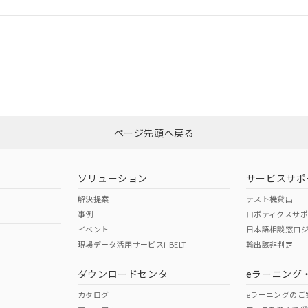
情報更新：
ログイン/会員登録
CCC認証
電波法
みください。
Yes
N/A
非含有証明書
※3
ページ先頭へ戻る
ダウンロードはこちら
型式承認
NK型式承認
ABS型式承認
韓国
（日本
（アメリカ
ソリューション
サービスサポ
舶規格）
船舶規格）
船舶規格）
解決提案
テスト機貸出
事例
ロボティクスサ
No
No
イベント
日本語相談窓口
現場データ活用サービスi-BELT
輸出該非判定
I)
PBBs
PBDEs
DBP
ダウンロードセンタ
eラーニング
この製品の規格認証/適合
その他の認証はこちらのページからご
カタログ
eラーニングのご