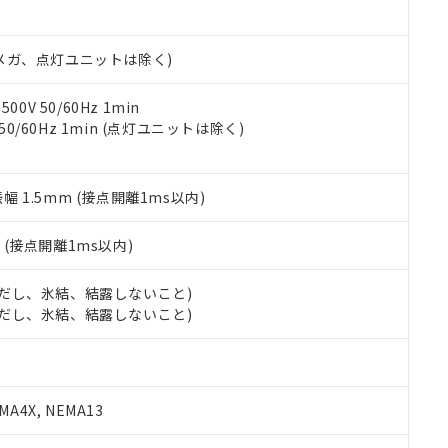
日時点で非含有を証明するもので、過去に遡って非含有を証明するも
令のフタル酸エステル類４物質の対応では、対応完了までの期間は出
備考欄に対応日を記載しておりました。
00Vメガ、点灯ユニットは除く)
品への在庫切替を完了していることから、特段のことがない限り、20
す。
0V 50/60Hz 1min
 50/60Hz 1min (点灯ユニットは除く)
振幅 1.5mm (接点開離1ms以内)
2
(接点開離1ms以内)
 (ただし、氷結、結露しないこと)
 (ただし、氷結、結露しないこと)
A4X, NEMA13