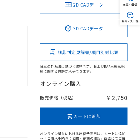
2D CADデータ
在庫・価格
無料テスト機
3D CADデータ
該非判定見解書/項目別対比表
日本の外為法に基づく該非判定、およびEAR再輸出規
制に関する見解が入手できます。
オンライン購入
¥ 2,750
販売価格（税込）
カートに追加
オンライン購入における出荷予定日は、カートに追加
～「ご購入手続き：価格・納期の確認」画面にてご確