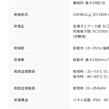
機械的: 最大30回/分
※本証明書は発行
また、RoHS指
混在することから
絶縁抵抗
100MΩ以上 (DC5
既に当社にて対応
り割愛しておりま
耐電圧
各端子とアース間: AC250
同極端子間: AC2500V
(初期値)
耐振動
誤動作: 10～55Hz 複
耐衝撃
誤動作: 最大1000m/s
周囲温度範囲
使用時: -25～55℃
保存時: -40～80℃
周囲湿度範囲
使用時: 35～85%RH
保護構造
パネル前面: IP66、NEM