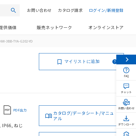
お問い合わせ
カタログ請求
ログイン/新規登録
検索
提供価値
販売ネットワーク
オンラインストア
NW-3BB-TYA-G202-YD
マイリストに追加
FAQ
チャット
お問い合わせ
PDF出力
カタログ/データシート/マニュ
アル
P66, ねじ
ダウンロード