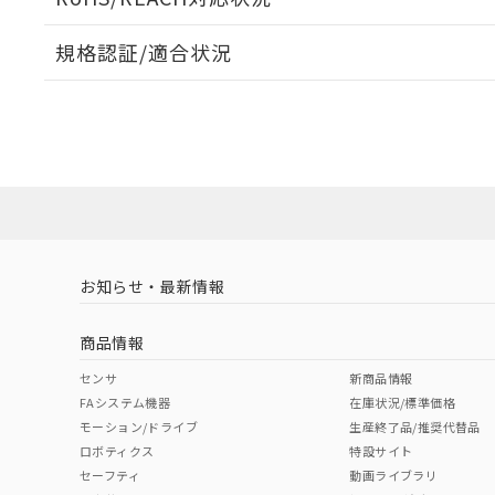
規格認証/適合状況
EU RoHS
注意事項・凡例
UL認証
CSA認証
CEマーキング
ダウンロードデータをご利用いただく前に、以下を必ずお読
Yes
Yes
Yes
対応状況
対応予定月
※1
※2
ソフトウェアの使用条件
対応済み
LR型式承認
DNV型式承認
BV型式承認
KR
（イギリス
（ノルウェー
（フランス
（
お知らせ・最新情報
中国 RoHS
注意事項・凡例
船舶規格）
船舶規格）
船舶規格）
船
商品情報
No
No
No
No
中国 RoHS表
※1 ※2
センサ
新商品情報
FAシステム機器
在庫状況/標準価格
Pb
Hg
Cd
Cr(V
モーション/ドライブ
生産終了品/推奨代替品
ロボティクス
特設サイト
セーフティ
動画ライブラリ