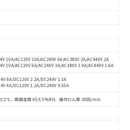
みいただき、同意のうえご利用ください。
材料含有率が中国RoHSの基準値以下であることを示します。
材料含有率が中国RoHSの基準値を超えていることを示します。
、当社制御機器事業取扱商品の当社在庫状況および標準価格(税抜)
ら貴社製品のうち、外国為替および外国貿易法に定める商品（以下｢
質）：
す。当社販売部門へお問い合わせください。
 水銀(Hg) 1000ppm以下、 カドミウム(Cd) 100ppm以下、
たは国外への提供する場合は、日本国政府の輸出許可(または役務取
000ppm以下、ポリ臭化ビフェニル類(PBB) 1000ppm以下、ポリ臭化ジフェニルエーテル類(P
事業取扱商品の中には、本サービスの対象外となる商品もあること
手続きをとります。
キシル) (DEHP)(別名：DOP) 1000ppm以下、フタル酸ブチルベンジル（BBP） 100
(GB/T26572)：
以下、フタル酸ジイソブチル (DIBP) 1000ppm以下
び標準価格照会結果は、記載している更新日時点での社内データに
物を破棄する場合は、完全に破砕するなど、違法に輸出されないよ
(水銀) : 1000ppm、 Cd(カドミウム) : 100ppm、
業用監視および制御機器に対する適用除外項目は除く。
覧された時点での実際の在庫および標準価格とは異なる場合がある
1000ppm、 PBBs(ポリ臭化ビフェニル類) : 1000ppm、 PBDEs(ポリ臭化ジフェニルエーテル類
物質については閾値を超える意図的な使用がないことを確認しています。
上の在庫あり
 1000ppm、 DIBP(フタル酸ジイソブチル) : 1000ppm、 BBP(フタル酸ブチルベンジル) :
品を、核兵器、ミサイル、化学兵器、生物兵器またはその他武器並
チルヘキシル)) : 1000ppm
況および標準価格はお客様のお取引先、またはお客様担当のオムロ
用いたしません。
V 10A/AC120V 10A/AC240V 6A/AC380V 2A/AC440V 2A
ご相談ください。
は満たないが在庫あり
製品を第三者に販売する場合は、上記1、2および3の内容を当該第
 10A/AC120V 6A/AC240V 3A/AC380V 1.9A/AC440V 1.6A
機器販売店や当社販売拠点は「
販売ネットワーク
」をご確認くだ
販売先および販売に係わる関係者が違法に輸出するおそれがある場
用期限
び標準価格結果を当社の事前の承諾なく第三者に漏洩または開示し
え状況などにより、予定月が前後することがあります。
(最新の在庫状況については、お客様のお取引先、またはお客様担当
V 8A/DC120V 2.2A/DC240V 1.1A
（10物質）のすべてが基準値以下であることを示します。
店・当社販売員にご確認ください)
能（部品リスト作成サービス）をご利用いただくには、I-Webメン
V 4A/DC120V 1.1A/DC240V 0.55A
使用状況下において有害物質が外部に漏えいし、環境に深刻な影響を
あります。
機種、また在庫状況の情報を公開していない機種
ェブサイト上で当社にご登録された部品リストについて、当社およ
書ダウンロード
す。当社販売部門へお問い合わせください。
0±2℃、周囲湿度 65±5%RH、操作ひん度 30回/min
品・サービスに関するお客様との取引・商談に必要な範囲で利用す
合意する
キャンセル
書をダウンロードすることができます。
利用者とは、
"個人情報の共同利用に関して"
の「1.共同利用者の
します。
10物質）の非含有証明書
明書（当社基準）