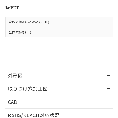
※3 非含有証明書ダウンロード
登録された部品リストについて、当社
動作特性
および当社の共同利用者が、当社の製
下記の非含有証明書をダウンロードするこ
品・サービスに関するお客様との取
とができます。
合意する
キャンセル
引・商談に必要な範囲で利用すること
全体の動きに必要な力(TTF)
をご了承ください。
EU RoHS指令（10物質）の非含有証明書
※当社の共同利用者とは、
"個人情報
全体の動き(TT)
51物質の非含有証明書（当社基準）
の共同利用に関して"
の「1.共同利
※本証明書は発行日時点で非含有を証明す
用者の範囲」に記載されている法人を
るもので、過去に遡って非含有を証明する
指します。
ものではありません。
また、RoHS指令のフタル酸エステル類４
物質の対応では、対応完了までの期間は出
荷製品に未対応品が混在することから備考
欄に対応日を記載しておりました。
外形図
既に当社にて対応品への在庫切替を完了
していることから、特段のことがない限
情報更新：2026/05/21
取りつけ穴加工図
り、2022年1月12日より割愛しておりま
す。
情報更新：2026/05/21
CAD
ログイン/会員登録いただくと、CADデータをダウンロー
RoHS/REACH対応状況
ドすることができます。