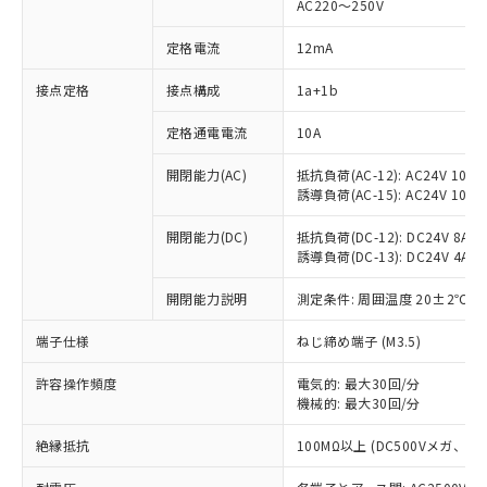
AC220～250V
定格電流
12mA
※1 対応状況
接点定格
接点構成
1a+1b
対応済み：EU RoHS指令（10物質）の
定格通電電流
10A
非含有に対応した製品が提供可能な商品で
開閉能力(AC)
抵抗負荷(AC-12): AC24V 10A/A
す。
誘導負荷(AC-15): AC24V 10A/AC
対応予定：EU RoHS指令（10物質）の非含
ご利用条件
有に対応した製品に切り替える予定のある
開閉能力(DC)
抵抗負荷(DC-12): DC24V 8A/DC
商品です。
誘導負荷(DC-13): DC24V 4A/DC
対応予定なし：EU RoHS指令（10物質）の
以下の条件をお読みいただき、同意のうえ
非含有に非対応の商品で、対応品を出す予
開閉能力説明
測定条件: 周囲温度 20±2℃、
ご利用ください。
定はありません。
調査・確認中：EU RoHS指令（10物質）の
端子仕様
ねじ締め端子 (M3.5)
本サービスは、当社制御機器事業取扱
※1 中国RoHS○×表
非含有の対応状況を調査中または確認中の
商品の当社在庫状況および標準価格
商品です。
許容操作頻度
電気的: 最大30回/分
(税抜)を提供させていただくもので
「○」：最大均質材料含有率が中国RoHSの
機械的: 最大30回/分
非該当品：ライセンス料など無形物で、有
す。
基準値以下であることを示します。
害物質有無と関係のない商品です。
当社制御機器事業取扱商品の中には、
絶縁抵抗
100MΩ以上 (DC500Vメガ、
「×」：最大均質材料含有率が中国RoHSの
仕入先様の事情により、非含有部品として
本サービスの対象外となる商品もある
基準値を超えていることを示します。
いたものが、含有品と判明した場合などや
当社は、これら貴社製品のうち、外国
ことをご了承ください。