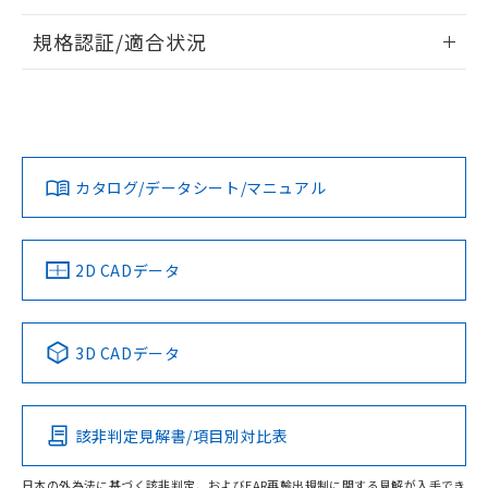
情報更新：2026/7/29
規格認証/適合状況
ログイン/会員登録
EU RoHS
注意事項・凡例
UL認証
CSA認証
CEマーキング
Yes
Yes
Yes
対応状況
対応予定月
※1
※2
ダウンロードデータをご利用いただく前に、以下を必ずお読
みください。
カタログ/データシート/マニュアル
対応済み
ソフトウェアの使用条件
LR型式承認
DNV型式承認
BV型式承認
KR型式承
（イギリス
（ノルウェー
（フランス
（韓国
船舶規格）
船舶規格）
船舶規格）
船舶規格
中国 RoHS
注意事項・凡例
2D CADデータ
No
No
No
No
中国 RoHS表
※1 ※2
3D CADデータ
この製品の規格認証/適合状況ページへ
Pb
Hg
Cd
Cr(VI)
その他の認証はこちらのページからご検索ください
該非判定見解書/項目別対比表
O
O
O
O
日本の外為法に基づく該非判定、およびEAR再輸出規制に関する見解が入手でき