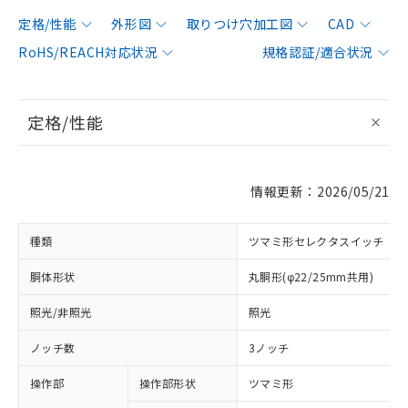
定格/性能
外形図
取りつけ穴加工図
CAD
RoHS/REACH対応状況
規格認証/適合状況
定格/性能
情報更新：2026/05/21
種類
ツマミ形セレクタスイッチ
胴体形状
丸胴形(φ22/25mm共用)
照光/非照光
照光
ノッチ数
3ノッチ
操作部
操作部形状
ツマミ形