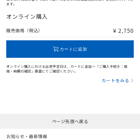
ます。
"対応済み"や非含有の記載がされた商品であっても、流通
在庫等で未対応品が混在する可能性があります。
オンライン購入
非含有品が必要な際は、弊社営業部門もしくは販売店へお
問い合わせください。
¥ 2,750
販売価格（税込）
この製品のRoHS/REACH対応状況ページへ
カートに追加
オンライン購入における出荷予定日は、カートに追加～「ご購入手続き：価
格・納期の確認」画面にてご確認ください。
カートをみる
ページ先頭へ戻る
お知らせ・最新情報