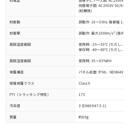
耐電圧
各端子とアース間: AC2500V 50/
「－」：未確認です。当社販売部門へお問
むを得ず変更することがあります。
為替および外国貿易法に定める商品
在庫状況および標準価格照会結果は、
同極端子間: AC2500V 50/60
い合わせください。
（以下｢規制貨物等」という）を輸出
(初期値)
記載している更新日時点での社内デー
*EU RoHS指令（10物質）：
または国外への提供する場合は、日本
記
タに基づき作成されるものであり、閲
説明
鉛(Pb) 1000ppm以下、 水銀(Hg) 1000ppm以下、 カド
*中国RoHS10物質の基準値 (GB/T26572)：
国政府の輸出許可(または役務取引許
耐振動
誤動作: 10～55Hz 複振幅 1.
号
覧された時点での実際の在庫および標
ミウム(Cd) 100ppm以下、
Pb(鉛) :1000ppm、 Hg(水銀) : 1000ppm、 Cd(カドミウ
可)を取得するなどの必要な手続きを
六価クロム(Cr(Ⅵ)) 1000ppm以下、ポリ臭化ビフェニル
ム) : 100ppm、
準価格とは異なる場合があることをご
類(PBB) 1000ppm以下、ポリ臭化ジフェニルエーテル類
2
Cr(Ⅵ)(六価クロム) : 1000ppm、 PBBs(ポリ臭化ビフェ
耐衝撃
誤動作: 最大1000m/s
(接点開
とります。
了承ください。
(PBDE) 1000ppm以下、フタル酸ビス(2-エチルヘキシ
○
一定数以上の在庫あり
ニル類) : 1000ppm、 PBDEs(ポリ臭化ジフェニルエーテ
当社は規制貨物を破棄する場合は、完
ル) (DEHP)(別名：DOP) 1000ppm以下、フタル酸ブチ
正式な納期状況および標準価格はお客
ル類) : 1000ppm、
周囲温度範囲
使用時: -25～55℃ (ただし
ルベンジル（BBP） 1000ppm以下、フタル酸ジブチル
全に破砕するなど、違法に輸出されな
DBP(フタル酸ジブチル) : 1000ppm、 DIBP(フタル酸ジ
様のお取引先、またはお客様担当のオ
（DBP） 1000ppm以下、フタル酸ジイソブチル
保存時: -40～80℃ (ただし
イソブチル) : 1000ppm、 BBP(フタル酸ブチルベンジ
△
一定数には満たないが在庫あり
いよう必要な手段を講じます。
ムロン制御機器販売店・当社販売員に
(DIBP) 1000ppm以下
ル) : 1000ppm、
当社は貴社製品を、核兵器、ミサイ
但し、RoHS指令で産業用監視および制御機器に対する
DEHP(フタル酸ビス(2-エチルヘキシル)) : 1000ppm
ご相談ください。
周囲湿度範囲
使用時: 35～85%RH
適用除外項目は除く。
ル、化学兵器、生物兵器またはその他
－
在庫なし(最新の在庫状況につ
オムロン制御機器販売店や当社販売拠
フタル酸エステル類の４物質については閾値を超える意
武器並びにこれらの製造装置等に一切
いては、お客様のお取引先、ま
図的な使用がないことを確認しています。
点は「
販売ネットワーク
」をご確認
保護構造
パネル前面: IP66、NEMA4X, N
※2 環境保護使用期限
使用いたしません。
たはお客様担当のオムロン制御
ください。
当社は、貴社製品を第三者に販売する
機器販売店・当社販売員にご確
感電保護クラス
Class II
在庫状況および標準価格結果を当社の
※2 対応予定月
「ｅ」：有害物質（10物質）のすべてが基
場合は、上記1、2および3の内容を当
認ください)
事前の承諾なく第三者に漏洩または開
準値以下であることを示します。
該第三者に通知します。また当社は、
PTI（トラッキング特性）
175
示しないようお願いします。
部品在庫の切り替え状況などにより、予定
「10」：通常の使用状況下において有害物
販売先および販売に係わる関係者が違
マイパーツ機能（部品リスト作成サー
空
受注生産機種、また在庫状況の
月が前後することがあります。
質が外部に漏えいし、環境に深刻な影響を
汚染度
3 (EN60947-5-1)
法に輸出するおそれがある場合は、取
ビス）をご利用いただくには、I-Web
白
情報を公開していない機種
及ぼさない年数を意味します。
り引きをいたしません。
メンバーズにご登録されている必要が
質量
約60g
「－」：未確認です。当社販売部門へお問
あります。
い合わせください。
お客様が当ウェブサイト上で当社にご