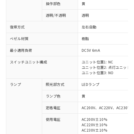
操作部色
黄
透明/不透明
透明
復帰方式
左右自動
ベゼル材質
樹脂
最小適用負荷
DC5V 6mA
スイッチユニット構成
ユニット位置1: NC
ユニット位置2: 点灯ユニット
ユニット位置3: NO
ランプ
照光部方式
LEDランプ
ランプ色
黄
定格電圧
AC200V、AC220V、AC230V、
使用電圧
AC200V±10%
AC220V±10%
AC230V±10%