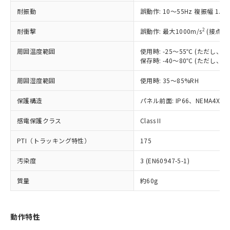
（以下｢規制貨物等」という）を輸出
記載している更新日時点での社内デー
耐振動
誤動作: 10～55Hz 複振幅 1.
*EU RoHS指令（10物質）：
または国外への提供する場合は、日本
記
タに基づき作成されるものであり、閲
説明
鉛(Pb) 1000ppm以下、 水銀(Hg) 1000ppm以下、 カド
*中国RoHS10物質の基準値 (GB/T26572)：
国政府の輸出許可(または役務取引許
号
覧された時点での実際の在庫および標
ミウム(Cd) 100ppm以下、
Pb(鉛) :1000ppm、 Hg(水銀) : 1000ppm、 Cd(カドミウ
2
耐衝撃
誤動作: 最大1000m/s
(接点開
可)を取得するなどの必要な手続きを
六価クロム(Cr(Ⅵ)) 1000ppm以下、ポリ臭化ビフェニル
ム) : 100ppm、
準価格とは異なる場合があることをご
類(PBB) 1000ppm以下、ポリ臭化ジフェニルエーテル類
Cr(Ⅵ)(六価クロム) : 1000ppm、 PBBs(ポリ臭化ビフェ
とります。
了承ください。
(PBDE) 1000ppm以下、フタル酸ビス(2-エチルヘキシ
周囲温度範囲
使用時: -25～55℃ (ただし
○
一定数以上の在庫あり
ニル類) : 1000ppm、 PBDEs(ポリ臭化ジフェニルエーテ
当社は規制貨物を破棄する場合は、完
ル) (DEHP)(別名：DOP) 1000ppm以下、フタル酸ブチ
正式な納期状況および標準価格はお客
ル類) : 1000ppm、
保存時: -40～80℃ (ただし
ルベンジル（BBP） 1000ppm以下、フタル酸ジブチル
全に破砕するなど、違法に輸出されな
DBP(フタル酸ジブチル) : 1000ppm、 DIBP(フタル酸ジ
様のお取引先、またはお客様担当のオ
（DBP） 1000ppm以下、フタル酸ジイソブチル
イソブチル) : 1000ppm、 BBP(フタル酸ブチルベンジ
△
一定数には満たないが在庫あり
いよう必要な手段を講じます。
周囲湿度範囲
使用時: 35～85%RH
ムロン制御機器販売店・当社販売員に
(DIBP) 1000ppm以下
ル) : 1000ppm、
当社は貴社製品を、核兵器、ミサイ
但し、RoHS指令で産業用監視および制御機器に対する
DEHP(フタル酸ビス(2-エチルヘキシル)) : 1000ppm
ご相談ください。
適用除外項目は除く。
ル、化学兵器、生物兵器またはその他
保護構造
パネル前面: IP66、NEMA4X, N
－
在庫なし(最新の在庫状況につ
オムロン制御機器販売店や当社販売拠
フタル酸エステル類の４物質については閾値を超える意
武器並びにこれらの製造装置等に一切
いては、お客様のお取引先、ま
図的な使用がないことを確認しています。
点は「
販売ネットワーク
」をご確認
※2 環境保護使用期限
感電保護クラス
Class II
使用いたしません。
たはお客様担当のオムロン制御
ください。
当社は、貴社製品を第三者に販売する
機器販売店・当社販売員にご確
在庫状況および標準価格結果を当社の
PTI（トラッキング特性）
175
※2 対応予定月
「ｅ」：有害物質（10物質）のすべてが基
場合は、上記1、2および3の内容を当
認ください)
事前の承諾なく第三者に漏洩または開
準値以下であることを示します。
該第三者に通知します。また当社は、
示しないようお願いします。
汚染度
3 (EN60947-5-1)
部品在庫の切り替え状況などにより、予定
「10」：通常の使用状況下において有害物
販売先および販売に係わる関係者が違
マイパーツ機能（部品リスト作成サー
空
受注生産機種、また在庫状況の
月が前後することがあります。
質が外部に漏えいし、環境に深刻な影響を
法に輸出するおそれがある場合は、取
ビス）をご利用いただくには、I-Web
白
情報を公開していない機種
質量
約60g
及ぼさない年数を意味します。
り引きをいたしません。
メンバーズにご登録されている必要が
「－」：未確認です。当社販売部門へお問
あります。
い合わせください。
お客様が当ウェブサイト上で当社にご
動作特性
※3 非含有証明書ダウンロード
登録された部品リストについて、当社