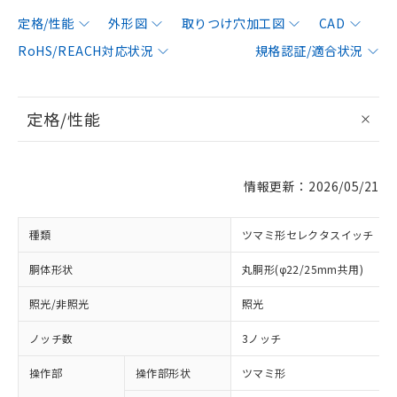
定格/性能
外形図
取りつけ穴加工図
CAD
RoHS/REACH対応状況
規格認証/適合状況
定格/性能
情報更新：2026/05/21
種類
ツマミ形セレクタスイッチ
胴体形状
丸胴形(φ22/25mm共用)
照光/非照光
照光
ノッチ数
3ノッチ
操作部
操作部形状
ツマミ形