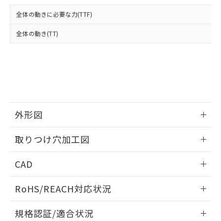
および当社の共同利用者が、当社の製
下記の非含有証明書をダウンロードするこ
品・サービスに関するお客様との取
全体の動きに必要な力(TTF)
とができます。
合意する
キャンセル
引・商談に必要な範囲で利用すること
をご了承ください。
全体の動き(TT)
EU RoHS指令（10物質）の非含有証明書
※当社の共同利用者とは、
"個人情報
51物質の非含有証明書（当社基準）
の共同利用に関して"
の「1.共同利
※本証明書は発行日時点で非含有を証明す
用者の範囲」に記載されている法人を
るもので、過去に遡って非含有を証明する
指します。
ものではありません。
また、RoHS指令のフタル酸エステル類４
物質の対応では、対応完了までの期間は出
荷製品に未対応品が混在することから備考
外形図
欄に対応日を記載しておりました。
情報更新：2026/05/21
既に当社にて対応品への在庫切替を完了
取りつけ穴加工図
していることから、特段のことがない限
り、2022年1月12日より割愛しておりま
情報更新：2026/05/21
CAD
す。
ログイン/会員登録いただくと、CADデータをダウンロー
RoHS/REACH対応状況
ドすることができます。
情報更新：2026/7/29
規格認証/適合状況