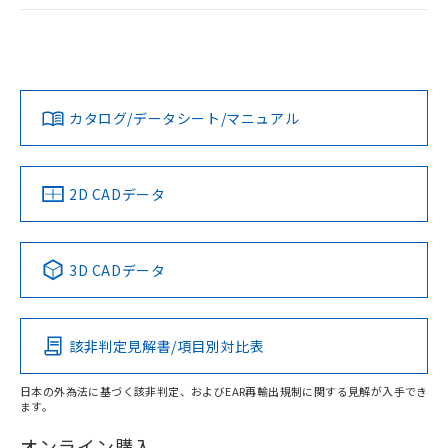
ログイン/会員登録
EU RoHS
注意事項・凡例
UL認証
CSA認証
CEマーキング
Yes
Yes
Yes
対応状況
対応予定月
※1
※2
ダウンロードデータをご利用いただく前に、以下を必ずお読
みください。
カタログ/データシート/マニュアル
対応済み
ソフトウェアの使用条件
LR型式承認
DNV型式承認
BV型式承認
KR型式承
（イギリス
（ノルウェー
（フランス
（韓国
船舶規格）
船舶規格）
船舶規格）
船舶規格
中国 RoHS
注意事項・凡例
2D CADデータ
No
No
No
No
中国 RoHS表
※1 ※2
3D CADデータ
この製品の規格認証/適合状況ページへ
Pb
Hg
Cd
Cr(VI)
その他の認証はこちらのページからご検索ください
該非判定見解書/項目別対比表
X
O
O
O
日本の外為法に基づく該非判定、およびEAR再輸出規制に関する見解が入手でき
ます。
"対応済み"や非含有の記載がされた商品であっても、流通
在庫等で未対応品が混在する可能性があります。
オンライン購入