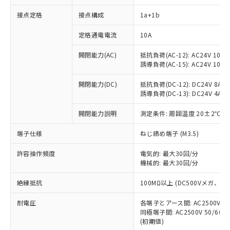
接点定格
接点構成
1a+1b
※1 対応状況
定格通電電流
10A
対応済み：EU RoHS指令（10物質）の
開閉能力(AC)
抵抗負荷(AC-12): AC24V 10A/A
非含有に対応した製品が提供可能な商品で
誘導負荷(AC-15): AC24V 10A/AC
す。
対応予定：EU RoHS指令（10物質）の非含
開閉能力(DC)
抵抗負荷(DC-12): DC24V 8A/DC
ご利用条件
有に対応した製品に切り替える予定のある
誘導負荷(DC-13): DC24V 4A/DC
商品です。
対応予定なし：EU RoHS指令（10物質）の
開閉能力説明
測定条件: 周囲温度 20±2℃、
以下の条件をお読みいただき、同意のうえ
非含有に非対応の商品で、対応品を出す予
ご利用ください。
端子仕様
ねじ締め端子 (M3.5)
定はありません。
調査・確認中：EU RoHS指令（10物質）の
本サービスは、当社制御機器事業取扱
※1 中国RoHS○×表
許容操作頻度
電気的: 最大30回/分
非含有の対応状況を調査中または確認中の
商品の当社在庫状況および標準価格
機械的: 最大30回/分
商品です。
(税抜)を提供させていただくもので
「○」：最大均質材料含有率が中国RoHSの
非該当品：ライセンス料など無形物で、有
す。
絶縁抵抗
100MΩ以上 (DC500Vメガ、
基準値以下であることを示します。
害物質有無と関係のない商品です。
当社制御機器事業取扱商品の中には、
「×」：最大均質材料含有率が中国RoHSの
仕入先様の事情により、非含有部品として
耐電圧
各端子とアース間: AC2500V 50/
本サービスの対象外となる商品もある
基準値を超えていることを示します。
いたものが、含有品と判明した場合などや
当社は、これら貴社製品のうち、外国
同極端子間: AC2500V 50/60
ことをご了承ください。
「－」：未確認です。当社販売部門へお問
むを得ず変更することがあります。
(初期値)
為替および外国貿易法に定める商品
在庫状況および標準価格照会結果は、
い合わせください。