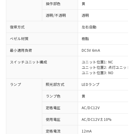
操作部色
黄
透明/不透明
透明
復帰方式
左右自動
ベゼル材質
樹脂
最小適用負荷
DC5V 6mA
スイッチユニット構成
ユニット位置1: NC
ユニット位置2: 点灯ユニット
ユニット位置3: NO
ランプ
照光部方式
LEDランプ
ランプ色
黄
定格電圧
AC/DC12V
使用電圧
AC/DC12V±10%
定格電流
12mA