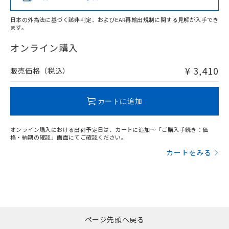
日本の外為法に基づく該非判定、およびEAR再輸出規制に関する見解が入手でき
ます。
"対応済み"や非含有の記載がされた商品であっても、流通
在庫等で未対応品が混在する可能性があります。
オンライン購入
非含有品が必要な際は、弊社営業部門もしくは販売店へお
問い合わせください。
¥ 3,410
販売価格（税込）
この製品のRoHS/REACH対応状況ページへ
カートに追加
オンライン購入における出荷予定日は、カートに追加～「ご購入手続き：価
格・納期の確認」画面にてご確認ください。
カートをみる
ページ先頭へ戻る