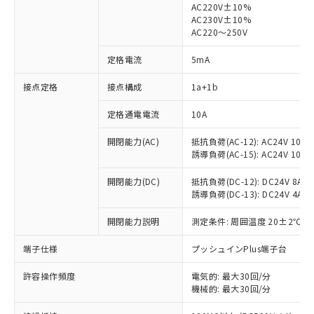
AC220V±10%
AC230V±10%
AC220～250V
定格電流
5mA
※1 対応状況
接点定格
接点構成
1a+1b
対応済み：EU RoHS指令（10物質）の
非含有に対応した製品が提供可能な商品で
定格通電電流
10A
す。
開閉能力(AC)
抵抗負荷(AC-12): AC24V 10A/A
対応予定：EU RoHS指令（10物質）の非含
ご利用条件
誘導負荷(AC-15): AC24V 10A/AC
有に対応した製品に切り替える予定のある
商品です。
開閉能力(DC)
抵抗負荷(DC-12): DC24V 8A/DC
対応予定なし：EU RoHS指令（10物質）の
誘導負荷(DC-13): DC24V 4A/DC
以下の条件をお読みいただき、同意のうえ
非含有に非対応の商品で、対応品を出す予
ご利用ください。
定はありません。
開閉能力説明
測定条件: 周囲温度 20±2℃、
調査・確認中：EU RoHS指令（10物質）の
本サービスは、当社制御機器事業取扱
※1 中国RoHS○×表
非含有の対応状況を調査中または確認中の
端子仕様
プッシュインPlus端子台
商品の当社在庫状況および標準価格
商品です。
(税抜)を提供させていただくもので
「○」：最大均質材料含有率が中国RoHSの
非該当品：ライセンス料など無形物で、有
許容操作頻度
電気的: 最大30回/分
す。
基準値以下であることを示します。
機械的: 最大30回/分
害物質有無と関係のない商品です。
当社制御機器事業取扱商品の中には、
「×」：最大均質材料含有率が中国RoHSの
仕入先様の事情により、非含有部品として
本サービスの対象外となる商品もある