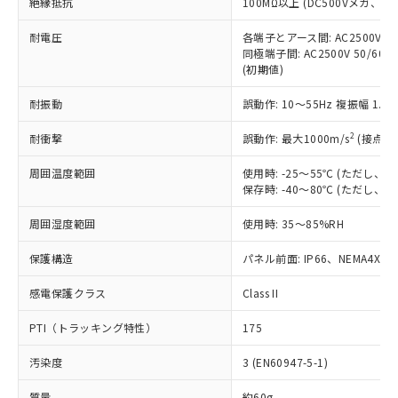
絶縁抵抗
100MΩ以上 (DC500Vメガ、
基準値を超えていることを示します。
いたものが、含有品と判明した場合などや
当社は、これら貴社製品のうち、外国
ことをご了承ください。
「－」：未確認です。当社販売部門へお問
むを得ず変更することがあります。
為替および外国貿易法に定める商品
在庫状況および標準価格照会結果は、
耐電圧
各端子とアース間: AC2500V 50/
い合わせください。
（以下｢規制貨物等」という）を輸出
記載している更新日時点での社内デー
同極端子間: AC2500V 50/60
*EU RoHS指令（10物質）：
または国外への提供する場合は、日本
(初期値)
記
タに基づき作成されるものであり、閲
説明
鉛(Pb) 1000ppm以下、 水銀(Hg) 1000ppm以下、 カド
*中国RoHS10物質の基準値 (GB/T26572)：
国政府の輸出許可(または役務取引許
号
覧された時点での実際の在庫および標
ミウム(Cd) 100ppm以下、
Pb(鉛) :1000ppm、 Hg(水銀) : 1000ppm、 Cd(カドミウ
可)を取得するなどの必要な手続きを
耐振動
六価クロム(Cr(Ⅵ)) 1000ppm以下、ポリ臭化ビフェニル
誤動作: 10～55Hz 複振幅 1.
ム) : 100ppm、
準価格とは異なる場合があることをご
類(PBB) 1000ppm以下、ポリ臭化ジフェニルエーテル類
Cr(Ⅵ)(六価クロム) : 1000ppm、 PBBs(ポリ臭化ビフェ
とります。
了承ください。
(PBDE) 1000ppm以下、フタル酸ビス(2-エチルヘキシ
○
一定数以上の在庫あり
ニル類) : 1000ppm、 PBDEs(ポリ臭化ジフェニルエーテ
2
耐衝撃
誤動作: 最大1000m/s
(接点開
当社は規制貨物を破棄する場合は、完
ル) (DEHP)(別名：DOP) 1000ppm以下、フタル酸ブチ
正式な納期状況および標準価格はお客
ル類) : 1000ppm、
ルベンジル（BBP） 1000ppm以下、フタル酸ジブチル
全に破砕するなど、違法に輸出されな
DBP(フタル酸ジブチル) : 1000ppm、 DIBP(フタル酸ジ
様のお取引先、またはお客様担当のオ
（DBP） 1000ppm以下、フタル酸ジイソブチル
周囲温度範囲
イソブチル) : 1000ppm、 BBP(フタル酸ブチルベンジ
使用時: -25～55℃ (ただし
△
一定数には満たないが在庫あり
いよう必要な手段を講じます。
ムロン制御機器販売店・当社販売員に
(DIBP) 1000ppm以下
ル) : 1000ppm、
保存時: -40～80℃ (ただし
当社は貴社製品を、核兵器、ミサイ
但し、RoHS指令で産業用監視および制御機器に対する
DEHP(フタル酸ビス(2-エチルヘキシル)) : 1000ppm
ご相談ください。
適用除外項目は除く。
ル、化学兵器、生物兵器またはその他
－
在庫なし(最新の在庫状況につ
オムロン制御機器販売店や当社販売拠
周囲湿度範囲
フタル酸エステル類の４物質については閾値を超える意
使用時: 35～85%RH
武器並びにこれらの製造装置等に一切
いては、お客様のお取引先、ま
図的な使用がないことを確認しています。
点は「
販売ネットワーク
」をご確認
※2 環境保護使用期限
使用いたしません。
たはお客様担当のオムロン制御
ください。
保護構造
パネル前面: IP66、NEMA4X, N
当社は、貴社製品を第三者に販売する
機器販売店・当社販売員にご確
在庫状況および標準価格結果を当社の
※2 対応予定月
「ｅ」：有害物質（10物質）のすべてが基
場合は、上記1、2および3の内容を当
認ください)
感電保護クラス
Class II
事前の承諾なく第三者に漏洩または開
準値以下であることを示します。
該第三者に通知します。また当社は、
示しないようお願いします。
部品在庫の切り替え状況などにより、予定
「10」：通常の使用状況下において有害物
販売先および販売に係わる関係者が違
PTI（トラッキング特性）
175
マイパーツ機能（部品リスト作成サー
空
受注生産機種、また在庫状況の
月が前後することがあります。
質が外部に漏えいし、環境に深刻な影響を
法に輸出するおそれがある場合は、取
ビス）をご利用いただくには、I-Web
白
情報を公開していない機種
及ぼさない年数を意味します。
汚染度
3 (EN60947-5-1)
り引きをいたしません。
メンバーズにご登録されている必要が
「－」：未確認です。当社販売部門へお問
あります。
質量
約60g