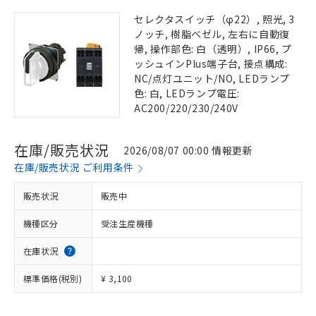
セレクタスイッチ（φ22）, 照光, 3
ノッチ, 樹脂ベゼル, 左右に自動復
帰, 操作部色: 白（透明）, IP66, プ
ッシュインPlus端子台, 接点構成:
NC/点灯ユニット/NO, LEDランプ
色: 白, LEDランプ電圧:
AC200/220/230/240V
在庫/販売状況
2026/08/07 00:00 情報更新
在庫/販売状況 ご利用条件
販売状況
販売中
機種区分
受注生産機種
在庫状況
標準価格(税別)
¥ 3,100