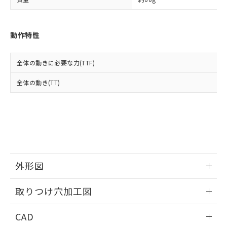
い合わせください。
お客様が当ウェブサイト上で当社にご
※3 非含有証明書ダウンロード
登録された部品リストについて、当社
および当社の共同利用者が、当社の製
下記の非含有証明書をダウンロードするこ
動作特性
品・サービスに関するお客様との取
とができます。
合意する
キャンセル
引・商談に必要な範囲で利用すること
をご了承ください。
全体の動きに必要な力(TTF)
EU RoHS指令（10物質）の非含有証明書
※当社の共同利用者とは、
"個人情報
51物質の非含有証明書（当社基準）
の共同利用に関して"
の「1.共同利
全体の動き(TT)
※本証明書は発行日時点で非含有を証明す
用者の範囲」に記載されている法人を
るもので、過去に遡って非含有を証明する
指します。
ものではありません。
また、RoHS指令のフタル酸エステル類４
物質の対応では、対応完了までの期間は出
荷製品に未対応品が混在することから備考
欄に対応日を記載しておりました。
既に当社にて対応品への在庫切替を完了
外形図
していることから、特段のことがない限
り、2022年1月12日より割愛しておりま
情報更新：2026/05/21
取りつけ穴加工図
す。
情報更新：2026/05/21
CAD