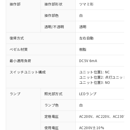
操作部
操作部形状
ツマミ形
操作部色
白
透明/不透明
透明
復帰方式
左右自動
ベゼル材質
樹脂
最小適用負荷
DC5V 6mA
スイッチユニット構成
ユニット位置1: NC
ユニット位置2: 点灯ユニット
ユニット位置3: NO
ランプ
照光部方式
LEDランプ
ランプ色
白
定格電圧
AC200V、AC220V、AC230V、
使用電圧
AC200V±10%