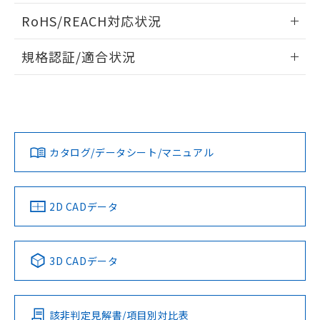
ログイン/会員登録いただくと、CADデータをダウンロー
RoHS/REACH対応状況
ドすることができます。
情報更新：2026/7/29
規格認証/適合状況
ログイン/会員登録
EU RoHS
注意事項・凡例
A22NW-3BB-TWA-P201-WEについての規格認証/適合状況に
ついては、「カスタマーサポートセンタ お客様相談室」また
は貴社担当オムロン営業員または販売店にお問い合わせくだ
対応状況
対応予定月
※1
※2
さい。
ダウンロードデータをご利用いただく前に、以下を必ずお読
みください。
カタログ/データシート/マニュアル
対応済み
ソフトウェアの使用条件
お問い合わせ
中国 RoHS
注意事項・凡例
2D CADデータ
中国 RoHS表
※1 ※2
3D CADデータ
Pb
Hg
Cd
Cr(VI)
該非判定見解書/項目別対比表
O
O
O
O