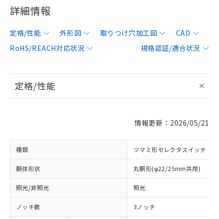
詳細情報
定格/性能
外形図
取りつけ穴加工図
CAD
RoHS/REACH対応状況
規格認証/適合状況
定格/性能
情報更新：2026/05/21
種類
ツマミ形セレクタスイッチ
胴体形状
丸胴形(φ22/25mm共用)
照光/非照光
照光
ノッチ数
3ノッチ