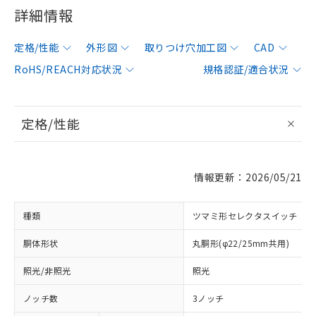
詳細情報
定格/性能
外形図
取りつけ穴加工図
CAD
RoHS/REACH対応状況
規格認証/適合状況
定格/性能
情報更新：2026/05/21
種類
ツマミ形セレクタスイッチ
胴体形状
丸胴形(φ22/25mm共用)
照光/非照光
照光
ノッチ数
3ノッチ