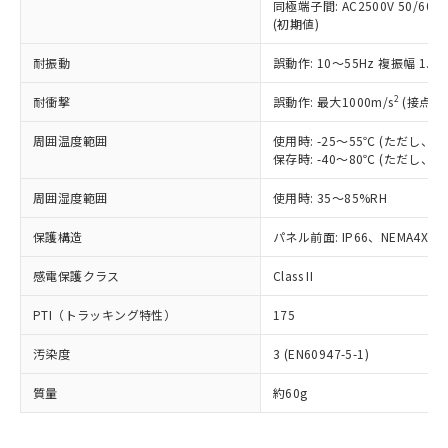
むを得ず変更することがあります。
為替および外国貿易法に定める商品
同極端子間: AC2500V 50/60
在庫状況および標準価格照会結果は、
い合わせください。
(初期値)
（以下｢規制貨物等」という）を輸出
記載している更新日時点での社内デー
*EU RoHS指令（10物質）：
または国外への提供する場合は、日本
記
タに基づき作成されるものであり、閲
説明
鉛(Pb) 1000ppm以下、 水銀(Hg) 1000ppm以下、 カド
耐振動
*中国RoHS10物質の基準値 (GB/T26572)：
誤動作: 10～55Hz 複振幅 1.
国政府の輸出許可(または役務取引許
号
覧された時点での実際の在庫および標
ミウム(Cd) 100ppm以下、
Pb(鉛) :1000ppm、 Hg(水銀) : 1000ppm、 Cd(カドミウ
可)を取得するなどの必要な手続きを
六価クロム(Cr(Ⅵ)) 1000ppm以下、ポリ臭化ビフェニル
ム) : 100ppm、
準価格とは異なる場合があることをご
2
耐衝撃
誤動作: 最大1000m/s
(接点開
類(PBB) 1000ppm以下、ポリ臭化ジフェニルエーテル類
Cr(Ⅵ)(六価クロム) : 1000ppm、 PBBs(ポリ臭化ビフェ
とります。
了承ください。
(PBDE) 1000ppm以下、フタル酸ビス(2-エチルヘキシ
○
一定数以上の在庫あり
ニル類) : 1000ppm、 PBDEs(ポリ臭化ジフェニルエーテ
当社は規制貨物を破棄する場合は、完
ル) (DEHP)(別名：DOP) 1000ppm以下、フタル酸ブチ
正式な納期状況および標準価格はお客
ル類) : 1000ppm、
周囲温度範囲
使用時: -25～55℃ (ただし
ルベンジル（BBP） 1000ppm以下、フタル酸ジブチル
全に破砕するなど、違法に輸出されな
DBP(フタル酸ジブチル) : 1000ppm、 DIBP(フタル酸ジ
様のお取引先、またはお客様担当のオ
保存時: -40～80℃ (ただし
（DBP） 1000ppm以下、フタル酸ジイソブチル
イソブチル) : 1000ppm、 BBP(フタル酸ブチルベンジ
△
一定数には満たないが在庫あり
いよう必要な手段を講じます。
ムロン制御機器販売店・当社販売員に
(DIBP) 1000ppm以下
ル) : 1000ppm、
当社は貴社製品を、核兵器、ミサイ
但し、RoHS指令で産業用監視および制御機器に対する
周囲湿度範囲
DEHP(フタル酸ビス(2-エチルヘキシル)) : 1000ppm
使用時: 35～85%RH
ご相談ください。
適用除外項目は除く。
ル、化学兵器、生物兵器またはその他
－
在庫なし(最新の在庫状況につ
オムロン制御機器販売店や当社販売拠
フタル酸エステル類の４物質については閾値を超える意
武器並びにこれらの製造装置等に一切
保護構造
パネル前面: IP66、NEMA4X, N
いては、お客様のお取引先、ま
図的な使用がないことを確認しています。
点は「
販売ネットワーク
」をご確認
※2 環境保護使用期限
使用いたしません。
たはお客様担当のオムロン制御
ください。
感電保護クラス
Class II
当社は、貴社製品を第三者に販売する
機器販売店・当社販売員にご確
在庫状況および標準価格結果を当社の
※2 対応予定月
「ｅ」：有害物質（10物質）のすべてが基
場合は、上記1、2および3の内容を当
認ください)
事前の承諾なく第三者に漏洩または開
PTI（トラッキング特性）
175
準値以下であることを示します。
該第三者に通知します。また当社は、
示しないようお願いします。
部品在庫の切り替え状況などにより、予定
「10」：通常の使用状況下において有害物
販売先および販売に係わる関係者が違
マイパーツ機能（部品リスト作成サー
空
受注生産機種、また在庫状況の
汚染度
3 (EN60947-5-1)
月が前後することがあります。
質が外部に漏えいし、環境に深刻な影響を
法に輸出するおそれがある場合は、取
ビス）をご利用いただくには、I-Web
白
情報を公開していない機種
及ぼさない年数を意味します。
り引きをいたしません。
メンバーズにご登録されている必要が
質量
約60g
「－」：未確認です。当社販売部門へお問
あります。
い合わせください。
お客様が当ウェブサイト上で当社にご
※3 非含有証明書ダウンロード