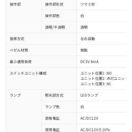
操作部
操作部形状
ツマミ形
操作部色
白
透明/不透明
透明
復帰方式
左右自動
ベゼル材質
樹脂
最小適用負荷
DC5V 6mA
スイッチユニット構成
ユニット位置1: NO
ユニット位置2: 点灯ユニット
ユニット位置3: NC
ランプ
照光部方式
LEDランプ
ランプ色
白
定格電圧
AC/DC12V
使用電圧
AC/DC12V±10%