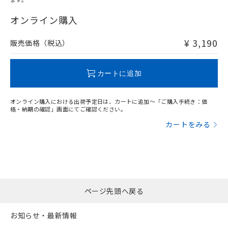
"対応済み"や非含有の記載がされた商品であっても、流通
在庫等で未対応品が混在する可能性があります。
オンライン購入
非含有品が必要な際は、弊社営業部門もしくは販売店へお
問い合わせください。
¥ 3,190
販売価格（税込）
この製品のRoHS/REACH対応状況ページへ
カートに追加
オンライン購入における出荷予定日は、カートに追加～「ご購入手続き：価
格・納期の確認」画面にてご確認ください。
カートをみる
ページ先頭へ戻る
お知らせ・最新情報