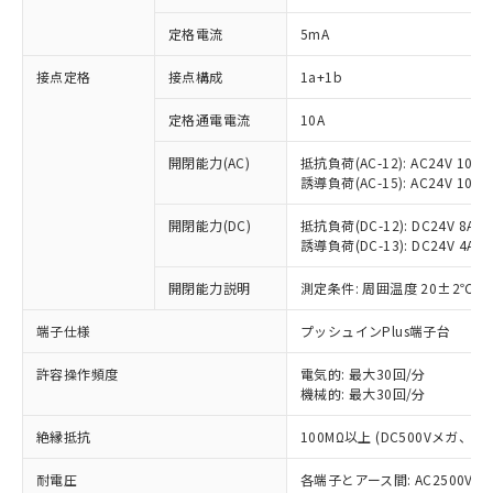
定格電流
5mA
※1 対応状況
接点定格
接点構成
1a+1b
定格通電電流
10A
対応済み：EU RoHS指令（10物質）の
非含有に対応した製品が提供可能な商品で
開閉能力(AC)
抵抗負荷(AC-12): AC24V 10A/A
す。
誘導負荷(AC-15): AC24V 10A/AC
対応予定：EU RoHS指令（10物質）の非含
ご利用条件
有に対応した製品に切り替える予定のある
開閉能力(DC)
抵抗負荷(DC-12): DC24V 8A/DC
商品です。
誘導負荷(DC-13): DC24V 4A/DC
対応予定なし：EU RoHS指令（10物質）の
以下の条件をお読みいただき、同意のうえ
非含有に非対応の商品で、対応品を出す予
開閉能力説明
測定条件: 周囲温度 20±2℃、
ご利用ください。
定はありません。
端子仕様
プッシュインPlus端子台
調査・確認中：EU RoHS指令（10物質）の
本サービスは、当社制御機器事業取扱
※1 中国RoHS○×表
非含有の対応状況を調査中または確認中の
商品の当社在庫状況および標準価格
許容操作頻度
電気的: 最大30回/分
商品です。
(税抜)を提供させていただくもので
機械的: 最大30回/分
「○」：最大均質材料含有率が中国RoHSの
非該当品：ライセンス料など無形物で、有
す。
基準値以下であることを示します。
害物質有無と関係のない商品です。
当社制御機器事業取扱商品の中には、
絶縁抵抗
100MΩ以上 (DC500Vメガ、
「×」：最大均質材料含有率が中国RoHSの
仕入先様の事情により、非含有部品として
本サービスの対象外となる商品もある
基準値を超えていることを示します。
いたものが、含有品と判明した場合などや
当社は、これら貴社製品のうち、外国
耐電圧
各端子とアース間: AC2500V 50/
ことをご了承ください。
「－」：未確認です。当社販売部門へお問