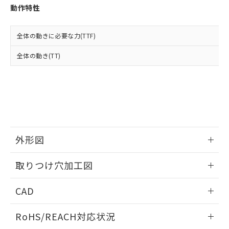
登録された部品リストについて、当社
動作特性
および当社の共同利用者が、当社の製
下記の非含有証明書をダウンロードするこ
品・サービスに関するお客様との取
とができます。
合意する
キャンセル
引・商談に必要な範囲で利用すること
全体の動きに必要な力(TTF)
をご了承ください。
EU RoHS指令（10物質）の非含有証明書
全体の動き(TT)
※当社の共同利用者とは、
"個人情報
51物質の非含有証明書（当社基準）
の共同利用に関して"
の「1.共同利
※本証明書は発行日時点で非含有を証明す
用者の範囲」に記載されている法人を
るもので、過去に遡って非含有を証明する
指します。
ものではありません。
また、RoHS指令のフタル酸エステル類４
物質の対応では、対応完了までの期間は出
荷製品に未対応品が混在することから備考
外形図
欄に対応日を記載しておりました。
既に当社にて対応品への在庫切替を完了
情報更新：2026/05/21
していることから、特段のことがない限
取りつけ穴加工図
り、2022年1月12日より割愛しておりま
す。
情報更新：2026/05/21
CAD
ログイン/会員登録いただくと、CADデータをダウンロー
RoHS/REACH対応状況
ドすることができます。