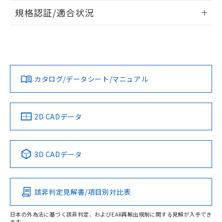
情報更新：2026/7/29
規格認証/適合状況
ログイン/会員登録
EU RoHS
注意事項・凡例
A22NW-3BB-TWA-P102-WBについての規格認証/適合状況に
ついては、「カスタマーサポートセンタ お客様相談室」また
は貴社担当オムロン営業員または販売店にお問い合わせくだ
対応状況
対応予定月
※1
※2
さい。
ダウンロードデータをご利用いただく前に、以下を必ずお読
みください。
カタログ/データシート/マニュアル
対応済み
ソフトウェアの使用条件
お問い合わせ
中国 RoHS
注意事項・凡例
2D CADデータ
中国 RoHS表
※1 ※2
3D CADデータ
Pb
Hg
Cd
Cr(VI)
該非判定見解書/項目別対比表
X
O
O
O
日本の外為法に基づく該非判定、およびEAR再輸出規制に関する見解が入手でき
ます。