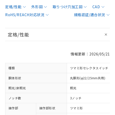
定格/性能
外形図
取りつけ穴加工図
CAD
RoHS/REACH対応状況
規格認証/適合状況
定格/性能
情報更新：2026/05/21
種類
ツマミ形セレクタスイッチ
胴体形状
丸胴形(φ22/25mm共用)
照光/非照光
照光
ノッチ数
3ノッチ
操作部
操作部形状
ツマミ形