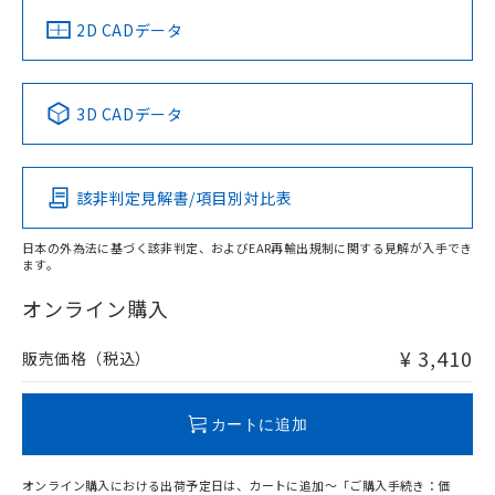
中国 RoHS
注意事項・凡例
2D CADデータ
中国 RoHS表
※1 ※2
3D CADデータ
Pb
Hg
Cd
Cr(VI)
該非判定見解書/項目別対比表
O
O
O
O
日本の外為法に基づく該非判定、およびEAR再輸出規制に関する見解が入手でき
ます。
"対応済み"や非含有の記載がされた商品であっても、流通
在庫等で未対応品が混在する可能性があります。
オンライン購入
非含有品が必要な際は、弊社営業部門もしくは販売店へお
問い合わせください。
¥ 3,410
販売価格（税込）
この製品のRoHS/REACH対応状況ページへ
カートに追加
オンライン購入における出荷予定日は、カートに追加～「ご購入手続き：価