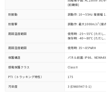
類(PBB) 1000ppm以下、ポリ臭化ジフェニルエーテル類
同極端子間: AC2500V 50/60
Cr(Ⅵ)(六価クロム) : 1000ppm、 PBBs(ポリ臭化ビフェ
とります。
了承ください。
(PBDE) 1000ppm以下、フタル酸ビス(2-エチルヘキシ
○
一定数以上の在庫あり
ニル類) : 1000ppm、 PBDEs(ポリ臭化ジフェニルエーテ
(初期値)
当社は規制貨物を破棄する場合は、完
ル) (DEHP)(別名：DOP) 1000ppm以下、フタル酸ブチ
正式な納期状況および標準価格はお客
ル類) : 1000ppm、
ルベンジル（BBP） 1000ppm以下、フタル酸ジブチル
全に破砕するなど、違法に輸出されな
DBP(フタル酸ジブチル) : 1000ppm、 DIBP(フタル酸ジ
様のお取引先、またはお客様担当のオ
耐振動
誤動作: 10～55Hz 複振幅 1.
（DBP） 1000ppm以下、フタル酸ジイソブチル
イソブチル) : 1000ppm、 BBP(フタル酸ブチルベンジ
△
一定数には満たないが在庫あり
いよう必要な手段を講じます。
ムロン制御機器販売店・当社販売員に
(DIBP) 1000ppm以下
ル) : 1000ppm、
当社は貴社製品を、核兵器、ミサイ
但し、RoHS指令で産業用監視および制御機器に対する
DEHP(フタル酸ビス(2-エチルヘキシル)) : 1000ppm
ご相談ください。
2
耐衝撃
誤動作: 最大1000m/s
(接点開
適用除外項目は除く。
ル、化学兵器、生物兵器またはその他
－
在庫なし(最新の在庫状況につ
オムロン制御機器販売店や当社販売拠
フタル酸エステル類の４物質については閾値を超える意
武器並びにこれらの製造装置等に一切
いては、お客様のお取引先、ま
周囲温度範囲
図的な使用がないことを確認しています。
使用時: -25～55℃ (ただし
点は「
販売ネットワーク
」をご確認
※2 環境保護使用期限
使用いたしません。
保存時: -40～80℃ (ただし
たはお客様担当のオムロン制御
ください。
当社は、貴社製品を第三者に販売する
機器販売店・当社販売員にご確
在庫状況および標準価格結果を当社の
※2 対応予定月
「ｅ」：有害物質（10物質）のすべてが基
周囲湿度範囲
使用時: 35～85%RH
場合は、上記1、2および3の内容を当
認ください)
事前の承諾なく第三者に漏洩または開
準値以下であることを示します。
該第三者に通知します。また当社は、
示しないようお願いします。
保護構造
パネル前面: IP66、NEMA4X, N
部品在庫の切り替え状況などにより、予定
「10」：通常の使用状況下において有害物
販売先および販売に係わる関係者が違
マイパーツ機能（部品リスト作成サー
空
受注生産機種、また在庫状況の
月が前後することがあります。
質が外部に漏えいし、環境に深刻な影響を
法に輸出するおそれがある場合は、取
ビス）をご利用いただくには、I-Web
白
情報を公開していない機種
感電保護クラス
Class II
及ぼさない年数を意味します。
り引きをいたしません。
メンバーズにご登録されている必要が
「－」：未確認です。当社販売部門へお問
あります。
PTI（トラッキング特性）
175
い合わせください。
お客様が当ウェブサイト上で当社にご
※3 非含有証明書ダウンロード
登録された部品リストについて、当社
汚染度
3 (EN60947-5-1)
および当社の共同利用者が、当社の製
下記の非含有証明書をダウンロードするこ
品・サービスに関するお客様との取
とができます。
合意する
キャンセル
引・商談に必要な範囲で利用すること
をご了承ください。
EU RoHS指令（10物質）の非含有証明書