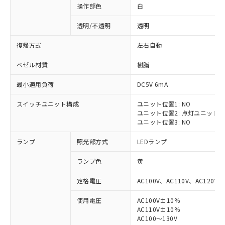
操作部色
白
透明/不透明
透明
復帰方式
左右自動
ベゼル材質
樹脂
最小適用負荷
DC5V 6mA
スイッチユニット構成
ユニット位置1: NO
ユニット位置2: 点灯ユニット
ユニット位置3: NO
ランプ
照光部方式
LEDランプ
ランプ色
黄
定格電圧
AC100V、AC110V、AC120V
使用電圧
AC100V±10%
※1 対応状況
AC110V±10%
AC100～130V