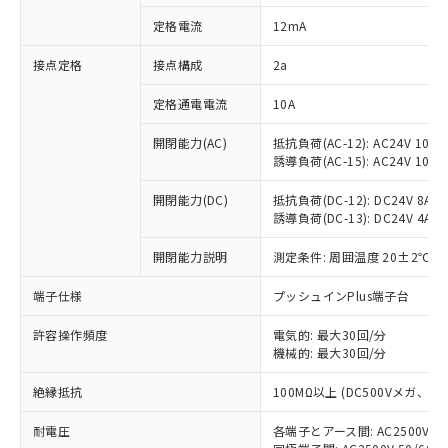
対応済み：EU RoHS指令（10物質）の
定格電流
12mA
非含有に対応した製品が提供可能な商品で
す。
接点定格
接点構成
2a
対応予定：EU RoHS指令（10物質）の非含
ご利用条件
有に対応した製品に切り替える予定のある
定格通電電流
10A
商品です。
対応予定なし：EU RoHS指令（10物質）の
開閉能力(AC)
抵抗負荷(AC-12): AC24V 10A/A
以下の条件をお読みいただき、同意のうえ
非含有に非対応の商品で、対応品を出す予
誘導負荷(AC-15): AC24V 10A/AC
ご利用ください。
定はありません。
調査・確認中：EU RoHS指令（10物質）の
開閉能力(DC)
抵抗負荷(DC-12): DC24V 8A/DC
本サービスは、当社制御機器事業取扱
※1 中国RoHS○×表
誘導負荷(DC-13): DC24V 4A/DC
非含有の対応状況を調査中または確認中の
商品の当社在庫状況および標準価格
商品です。
(税抜)を提供させていただくもので
開閉能力説明
測定条件: 周囲温度 20±2℃、
「○」：最大均質材料含有率が中国RoHSの
非該当品：ライセンス料など無形物で、有
す。
基準値以下であることを示します。
害物質有無と関係のない商品です。
当社制御機器事業取扱商品の中には、
端子仕様
プッシュインPlus端子台
「×」：最大均質材料含有率が中国RoHSの
仕入先様の事情により、非含有部品として
本サービスの対象外となる商品もある
基準値を超えていることを示します。
いたものが、含有品と判明した場合などや
当社は、これら貴社製品のうち、外国
ことをご了承ください。
許容操作頻度
電気的: 最大30回/分
「－」：未確認です。当社販売部門へお問
むを得ず変更することがあります。
為替および外国貿易法に定める商品
機械的: 最大30回/分
在庫状況および標準価格照会結果は、
い合わせください。
（以下｢規制貨物等」という）を輸出
記載している更新日時点での社内デー
*EU RoHS指令（10物質）：
または国外への提供する場合は、日本
絶縁抵抗
100MΩ以上 (DC500Vメガ、
記
タに基づき作成されるものであり、閲
説明
鉛(Pb) 1000ppm以下、 水銀(Hg) 1000ppm以下、 カド
*中国RoHS10物質の基準値 (GB/T26572)：
国政府の輸出許可(または役務取引許
号
覧された時点での実際の在庫および標
ミウム(Cd) 100ppm以下、
Pb(鉛) :1000ppm、 Hg(水銀) : 1000ppm、 Cd(カドミウ
耐電圧
各端子とアース間: AC2500V 50/
可)を取得するなどの必要な手続きを
六価クロム(Cr(Ⅵ)) 1000ppm以下、ポリ臭化ビフェニル
ム) : 100ppm、
準価格とは異なる場合があることをご