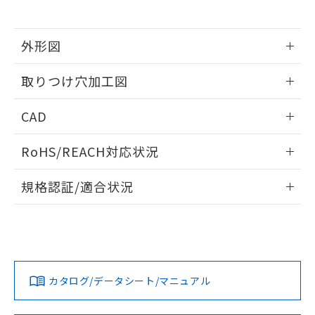
※当社の共同利用者とは、
"個人情報
51物質の非含有証明書（当社基準）
の共同利用に関して"
の「1.共同利
※本証明書は発行日時点で非含有を証明す
用者の範囲」に記載されている法人を
るもので、過去に遡って非含有を証明する
外形図
指します。
ものではありません。
情報更新：2026/05/21
また、RoHS指令のフタル酸エステル類４
取りつけ穴加工図
物質の対応では、対応完了までの期間は出
荷製品に未対応品が混在することから備考
情報更新：2026/05/21
CAD
欄に対応日を記載しておりました。
既に当社にて対応品への在庫切替を完了
ログイン/会員登録いただくと、CADデータをダウンロー
していることから、特段のことがない限
RoHS/REACH対応状況
ドすることができます。
り、2022年1月12日より割愛しておりま
す。
情報更新：2026/7/29
規格認証/適合状況
ログイン/会員登録
EU RoHS
注意事項・凡例
A22NW-3BB-TWA-P101-YDについての規格認証/適合状況に
ついては、「カスタマーサポートセンタ お客様相談室」また
は貴社担当オムロン営業員または販売店にお問い合わせくだ
対応状況
対応予定月
※1
※2
さい。
ダウンロードデータをご利用いただく前に、以下を必ずお読
みください。
カタログ/データシート/マニュアル
対応済み
ソフトウェアの使用条件
お問い合わせ