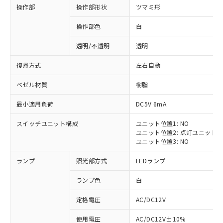
操作部
操作部形状
ツマミ形
操作部色
白
透明/不透明
透明
復帰方式
左右自動
ベゼル材質
樹脂
最小適用負荷
DC5V 6mA
スイッチユニット構成
ユニット位置1: NO
ユニット位置2: 点灯ユニット
ユニット位置3: NO
ランプ
照光部方式
LEDランプ
ランプ色
白
定格電圧
AC/DC12V
※1 対応状況
使用電圧
AC/DC12V±10%