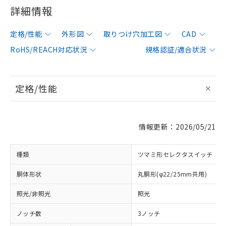
詳細情報
定格/性能
外形図
取りつけ穴加工図
CAD
RoHS/REACH対応状況
規格認証/適合状況
定格/性能
情報更新：2026/05/21
種類
ツマミ形セレクタスイッチ
胴体形状
丸胴形(φ22/25mm共用)
照光/非照光
照光
ノッチ数
3ノッチ