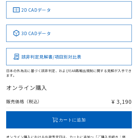
中国 RoHS
注意事項・凡例
2D CADデータ
中国 RoHS表
※1 ※2
3D CADデータ
Pb
Hg
Cd
Cr(VI)
該非判定見解書/項目別対比表
X
O
O
O
日本の外為法に基づく該非判定、およびEAR再輸出規制に関する見解が入手でき
ます。
"対応済み"や非含有の記載がされた商品であっても、流通
在庫等で未対応品が混在する可能性があります。
オンライン購入
非含有品が必要な際は、弊社営業部門もしくは販売店へお
問い合わせください。
¥ 3,190
販売価格（税込）
この製品のRoHS/REACH対応状況ページへ
カートに追加
オンライン購入における出荷予定日は、カートに追加～「ご購入手続き：価