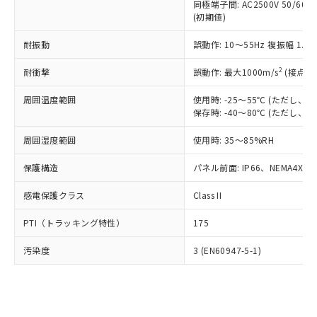
類(PBB) 1000ppm以下、ポリ臭化ジフェニルエーテル類
同極端子間: AC2500V 50/60
Cr(Ⅵ)(六価クロム) : 1000ppm、 PBBs(ポリ臭化ビフェ
とります。
了承ください。
(PBDE) 1000ppm以下、フタル酸ビス(2-エチルヘキシ
○
一定数以上の在庫あり
ニル類) : 1000ppm、 PBDEs(ポリ臭化ジフェニルエーテ
(初期値)
当社は規制貨物を破棄する場合は、完
ル) (DEHP)(別名：DOP) 1000ppm以下、フタル酸ブチ
正式な納期状況および標準価格はお客
ル類) : 1000ppm、
ルベンジル（BBP） 1000ppm以下、フタル酸ジブチル
全に破砕するなど、違法に輸出されな
DBP(フタル酸ジブチル) : 1000ppm、 DIBP(フタル酸ジ
様のお取引先、またはお客様担当のオ
耐振動
誤動作: 10～55Hz 複振幅 1.
（DBP） 1000ppm以下、フタル酸ジイソブチル
イソブチル) : 1000ppm、 BBP(フタル酸ブチルベンジ
△
一定数には満たないが在庫あり
いよう必要な手段を講じます。
ムロン制御機器販売店・当社販売員に
(DIBP) 1000ppm以下
ル) : 1000ppm、
当社は貴社製品を、核兵器、ミサイ
但し、RoHS指令で産業用監視および制御機器に対する
DEHP(フタル酸ビス(2-エチルヘキシル)) : 1000ppm
ご相談ください。
2
耐衝撃
誤動作: 最大1000m/s
(接点開
適用除外項目は除く。
ル、化学兵器、生物兵器またはその他
－
在庫なし(最新の在庫状況につ
オムロン制御機器販売店や当社販売拠
フタル酸エステル類の４物質については閾値を超える意
武器並びにこれらの製造装置等に一切
いては、お客様のお取引先、ま
図的な使用がないことを確認しています。
点は「
販売ネットワーク
」をご確認
周囲温度範囲
使用時: -25～55℃ (ただし
※2 環境保護使用期限
使用いたしません。
たはお客様担当のオムロン制御
保存時: -40～80℃ (ただし
ください。
当社は、貴社製品を第三者に販売する
機器販売店・当社販売員にご確
在庫状況および標準価格結果を当社の
※2 対応予定月
「ｅ」：有害物質（10物質）のすべてが基
場合は、上記1、2および3の内容を当
周囲湿度範囲
使用時: 35～85%RH
認ください)
事前の承諾なく第三者に漏洩または開
準値以下であることを示します。
該第三者に通知します。また当社は、
示しないようお願いします。
部品在庫の切り替え状況などにより、予定
「10」：通常の使用状況下において有害物
保護構造
パネル前面: IP66、NEMA4X, N
販売先および販売に係わる関係者が違
マイパーツ機能（部品リスト作成サー
空
受注生産機種、また在庫状況の
月が前後することがあります。
質が外部に漏えいし、環境に深刻な影響を
法に輸出するおそれがある場合は、取
ビス）をご利用いただくには、I-Web
白
情報を公開していない機種
感電保護クラス
Class II
及ぼさない年数を意味します。
り引きをいたしません。
メンバーズにご登録されている必要が
「－」：未確認です。当社販売部門へお問
あります。
PTI（トラッキング特性）
175
い合わせください。
お客様が当ウェブサイト上で当社にご
※3 非含有証明書ダウンロード
登録された部品リストについて、当社
汚染度
3 (EN60947-5-1)
および当社の共同利用者が、当社の製
下記の非含有証明書をダウンロードするこ
品・サービスに関するお客様との取
とができます。
合意する
キャンセル
引・商談に必要な範囲で利用すること
をご了承ください。