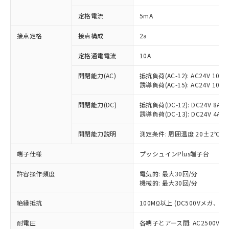
対応済み：EU RoHS指令（10物質）の
定格電流
5mA
非含有に対応した製品が提供可能な商品で
す。
接点定格
接点構成
2a
対応予定：EU RoHS指令（10物質）の非含
ご利用条件
有に対応した製品に切り替える予定のある
定格通電電流
10A
商品です。
対応予定なし：EU RoHS指令（10物質）の
開閉能力(AC)
抵抗負荷(AC-12): AC24V 10A/A
以下の条件をお読みいただき、同意のうえ
非含有に非対応の商品で、対応品を出す予
誘導負荷(AC-15): AC24V 10A/AC
ご利用ください。
定はありません。
調査・確認中：EU RoHS指令（10物質）の
開閉能力(DC)
抵抗負荷(DC-12): DC24V 8A/DC
本サービスは、当社制御機器事業取扱
※1 中国RoHS○×表
非含有の対応状況を調査中または確認中の
誘導負荷(DC-13): DC24V 4A/DC
商品の当社在庫状況および標準価格
商品です。
(税抜)を提供させていただくもので
「○」：最大均質材料含有率が中国RoHSの
開閉能力説明
測定条件: 周囲温度 20±2℃、
非該当品：ライセンス料など無形物で、有
す。
基準値以下であることを示します。
害物質有無と関係のない商品です。
当社制御機器事業取扱商品の中には、
端子仕様
プッシュインPlus端子台
「×」：最大均質材料含有率が中国RoHSの
仕入先様の事情により、非含有部品として
本サービスの対象外となる商品もある
基準値を超えていることを示します。
いたものが、含有品と判明した場合などや
当社は、これら貴社製品のうち、外国
ことをご了承ください。
許容操作頻度
電気的: 最大30回/分
「－」：未確認です。当社販売部門へお問
むを得ず変更することがあります。
為替および外国貿易法に定める商品
在庫状況および標準価格照会結果は、
機械的: 最大30回/分
い合わせください。
（以下｢規制貨物等」という）を輸出
記載している更新日時点での社内デー
*EU RoHS指令（10物質）：
または国外への提供する場合は、日本
絶縁抵抗
100MΩ以上 (DC500Vメガ、
記
タに基づき作成されるものであり、閲
説明
鉛(Pb) 1000ppm以下、 水銀(Hg) 1000ppm以下、 カド
*中国RoHS10物質の基準値 (GB/T26572)：
国政府の輸出許可(または役務取引許
号
覧された時点での実際の在庫および標
ミウム(Cd) 100ppm以下、
Pb(鉛) :1000ppm、 Hg(水銀) : 1000ppm、 Cd(カドミウ
可)を取得するなどの必要な手続きを
耐電圧
各端子とアース間: AC2500V 50/
六価クロム(Cr(Ⅵ)) 1000ppm以下、ポリ臭化ビフェニル
ム) : 100ppm、
準価格とは異なる場合があることをご