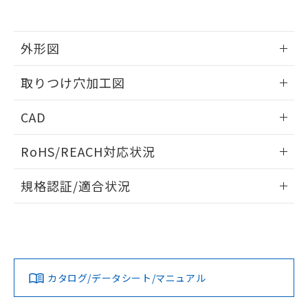
EU RoHS指令（10物質）の非含有証明書
※当社の共同利用者とは、
"個人情報
51物質の非含有証明書（当社基準）
の共同利用に関して"
の「1.共同利
※本証明書は発行日時点で非含有を証明す
用者の範囲」に記載されている法人を
るもので、過去に遡って非含有を証明する
外形図
指します。
ものではありません。
また、RoHS指令のフタル酸エステル類４
情報更新：2026/05/21
取りつけ穴加工図
物質の対応では、対応完了までの期間は出
荷製品に未対応品が混在することから備考
情報更新：2026/05/21
CAD
欄に対応日を記載しておりました。
既に当社にて対応品への在庫切替を完了
ログイン/会員登録いただくと、CADデータをダウンロー
していることから、特段のことがない限
RoHS/REACH対応状況
ドすることができます。
り、2022年1月12日より割愛しておりま
す。
情報更新：2026/7/29
規格認証/適合状況
ログイン/会員登録
EU RoHS
注意事項・凡例
A22NW-3BB-TWA-P101-WBについての規格認証/適合状況に
ついては、「カスタマーサポートセンタ お客様相談室」また
は貴社担当オムロン営業員または販売店にお問い合わせくだ
対応状況
対応予定月
※1
※2
さい。
ダウンロードデータをご利用いただく前に、以下を必ずお読
みください。
カタログ/データシート/マニュアル
対応済み
ソフトウェアの使用条件
お問い合わせ