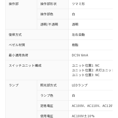
操作部
操作部形状
ツマミ形
操作部色
白
透明/不透明
透明
復帰方式
左右自動
ベゼル材質
樹脂
最小適用負荷
DC5V 6mA
スイッチユニット構成
ユニット位置1: NC
ユニット位置2: 点灯ユニット
ユニット位置3: NC
ランプ
照光部方式
LEDランプ
ランプ色
白
定格電圧
AC100V、AC110V、AC120V
※1 対応状況
使用電圧
AC100V±10%