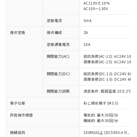
AC110V±10%
AC100～130V
対応済み：EU RoHS指令（10物質）の
非含有に対応した製品が提供可能な商品で
定格電流
5mA
す。
対応予定：EU RoHS指令（10物質）の非含
接点定格
接点構成
2b
ご利用条件
有に対応した製品に切り替える予定のある
商品です。
定格通電電流
10A
対応予定なし：EU RoHS指令（10物質）の
以下の条件をお読みいただき、同意のうえ
非含有に非対応の商品で、対応品を出す予
開閉能力(AC)
抵抗負荷(AC-12): AC24V 10A/A
ご利用ください。
定はありません。
誘導負荷(AC-15): AC24V 10A/AC
調査・確認中：EU RoHS指令（10物質）の
本サービスは、当社制御機器事業取扱
※1 中国RoHS○×表
非含有の対応状況を調査中または確認中の
開閉能力(DC)
抵抗負荷(DC-12): DC24V 8A/DC
商品の当社在庫状況および標準価格
誘導負荷(DC-13): DC24V 4A/DC
商品です。
(税抜)を提供させていただくもので
「○」：最大均質材料含有率が中国RoHSの
非該当品：ライセンス料など無形物で、有
す。
開閉能力説明
測定条件: 周囲温度 20±2℃、
基準値以下であることを示します。
害物質有無と関係のない商品です。
当社制御機器事業取扱商品の中には、
「×」：最大均質材料含有率が中国RoHSの
仕入先様の事情により、非含有部品として
本サービスの対象外となる商品もある
端子仕様
ねじ締め端子 (M3.5)
基準値を超えていることを示します。
いたものが、含有品と判明した場合などや
当社は、これら貴社製品のうち、外国
ことをご了承ください。
「－」：未確認です。当社販売部門へお問
むを得ず変更することがあります。
為替および外国貿易法に定める商品
在庫状況および標準価格照会結果は、
許容操作頻度
電気的: 最大30回/分
い合わせください。
（以下｢規制貨物等」という）を輸出
機械的: 最大30回/分
記載している更新日時点での社内デー
*EU RoHS指令（10物質）：
または国外への提供する場合は、日本
記
タに基づき作成されるものであり、閲
説明
鉛(Pb) 1000ppm以下、 水銀(Hg) 1000ppm以下、 カド
*中国RoHS10物質の基準値 (GB/T26572)：
国政府の輸出許可(または役務取引許
絶縁抵抗
100MΩ以上 (DC500Vメガ、
号
覧された時点での実際の在庫および標
ミウム(Cd) 100ppm以下、
Pb(鉛) :1000ppm、 Hg(水銀) : 1000ppm、 Cd(カドミウ