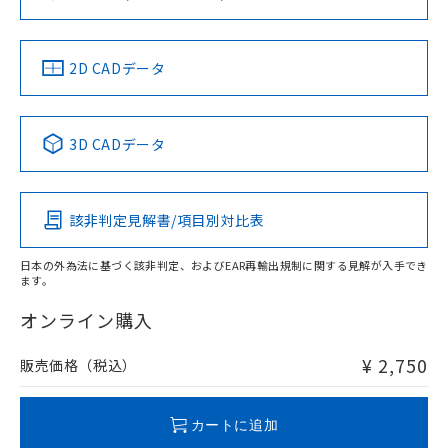
ソフトウェアの使用条件
LR型式承認
DNV型式承認
BV型式承認
KR型式承
（イギリス
（ノルウェー
（フランス
（韓国
船舶規格）
船舶規格）
船舶規格）
船舶規格
中国 RoHS
注意事項・凡例
2D CADデータ
No
No
No
No
中国 RoHS表
※1 ※2
3D CADデータ
この製品の規格認証/適合状況ページへ
Pb
Hg
Cd
Cr(VI)
その他の認証はこちらのページからご検索ください
該非判定見解書/項目別対比表
O
O
O
O
日本の外為法に基づく該非判定、およびEAR再輸出規制に関する見解が入手でき
ます。
"対応済み"や非含有の記載がされた商品であっても、流通
在庫等で未対応品が混在する可能性があります。
オンライン購入
非含有品が必要な際は、弊社営業部門もしくは販売店へお
問い合わせください。
¥ 2,750
販売価格（税込）
この製品のRoHS/REACH対応状況ページへ
カートに追加