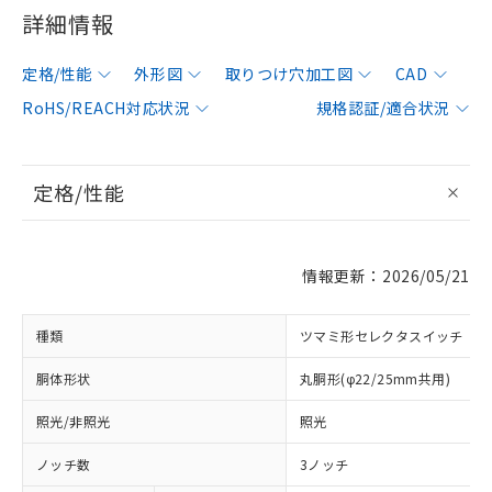
詳細情報
定格/性能
外形図
取りつけ穴加工図
CAD
RoHS/REACH対応状況
規格認証/適合状況
定格/性能
情報更新：2026/05/21
種類
ツマミ形セレクタスイッチ
胴体形状
丸胴形(φ22/25mm共用)
照光/非照光
照光
ノッチ数
3ノッチ