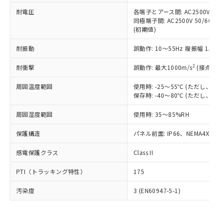
可)を取得するなどの必要な手続きを
六価クロム(Cr(Ⅵ)) 1000ppm以下、ポリ臭化ビフェニル
ム) : 100ppm、
準価格とは異なる場合があることをご
類(PBB) 1000ppm以下、ポリ臭化ジフェニルエーテル類
耐電圧
各端子とアース間: AC2500V 50/
Cr(Ⅵ)(六価クロム) : 1000ppm、 PBBs(ポリ臭化ビフェ
とります。
了承ください。
(PBDE) 1000ppm以下、フタル酸ビス(2-エチルヘキシ
○
一定数以上の在庫あり
ニル類) : 1000ppm、 PBDEs(ポリ臭化ジフェニルエーテ
同極端子間: AC2500V 50/60
当社は規制貨物を破棄する場合は、完
ル) (DEHP)(別名：DOP) 1000ppm以下、フタル酸ブチ
正式な納期状況および標準価格はお客
ル類) : 1000ppm、
(初期値)
ルベンジル（BBP） 1000ppm以下、フタル酸ジブチル
全に破砕するなど、違法に輸出されな
DBP(フタル酸ジブチル) : 1000ppm、 DIBP(フタル酸ジ
様のお取引先、またはお客様担当のオ
（DBP） 1000ppm以下、フタル酸ジイソブチル
イソブチル) : 1000ppm、 BBP(フタル酸ブチルベンジ
△
一定数には満たないが在庫あり
いよう必要な手段を講じます。
ムロン制御機器販売店・当社販売員に
(DIBP) 1000ppm以下
耐振動
誤動作: 10～55Hz 複振幅 1.
ル) : 1000ppm、
当社は貴社製品を、核兵器、ミサイ
但し、RoHS指令で産業用監視および制御機器に対する
DEHP(フタル酸ビス(2-エチルヘキシル)) : 1000ppm
ご相談ください。
適用除外項目は除く。
ル、化学兵器、生物兵器またはその他
－
在庫なし(最新の在庫状況につ
2
オムロン制御機器販売店や当社販売拠
耐衝撃
誤動作: 最大1000m/s
(接点開
フタル酸エステル類の４物質については閾値を超える意
武器並びにこれらの製造装置等に一切
いては、お客様のお取引先、ま
図的な使用がないことを確認しています。
点は「
販売ネットワーク
」をご確認
※2 環境保護使用期限
使用いたしません。
たはお客様担当のオムロン制御
周囲温度範囲
使用時: -25～55℃ (ただし
ください。
当社は、貴社製品を第三者に販売する
保存時: -40～80℃ (ただし
機器販売店・当社販売員にご確
在庫状況および標準価格結果を当社の
※2 対応予定月
「ｅ」：有害物質（10物質）のすべてが基
場合は、上記1、2および3の内容を当
認ください)
事前の承諾なく第三者に漏洩または開
準値以下であることを示します。
周囲湿度範囲
使用時: 35～85%RH
該第三者に通知します。また当社は、
示しないようお願いします。
部品在庫の切り替え状況などにより、予定
「10」：通常の使用状況下において有害物
販売先および販売に係わる関係者が違
マイパーツ機能（部品リスト作成サー
空
受注生産機種、また在庫状況の
保護構造
パネル前面: IP66、NEMA4X, N
月が前後することがあります。
質が外部に漏えいし、環境に深刻な影響を
法に輸出するおそれがある場合は、取
ビス）をご利用いただくには、I-Web
白
情報を公開していない機種
及ぼさない年数を意味します。
り引きをいたしません。
メンバーズにご登録されている必要が
感電保護クラス
Class II
「－」：未確認です。当社販売部門へお問
あります。
い合わせください。
お客様が当ウェブサイト上で当社にご
PTI（トラッキング特性）
175
※3 非含有証明書ダウンロード
登録された部品リストについて、当社
および当社の共同利用者が、当社の製
汚染度
3 (EN60947-5-1)
下記の非含有証明書をダウンロードするこ
品・サービスに関するお客様との取
とができます。
合意する
キャンセル
引・商談に必要な範囲で利用すること