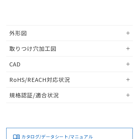
をご了承ください。
EU RoHS指令（10物質）の非含有証明書
※当社の共同利用者とは、
"個人情報
51物質の非含有証明書（当社基準）
の共同利用に関して"
の「1.共同利
※本証明書は発行日時点で非含有を証明す
用者の範囲」に記載されている法人を
るもので、過去に遡って非含有を証明する
指します。
ものではありません。
外形図
また、RoHS指令のフタル酸エステル類４
情報更新：2026/05/21
物質の対応では、対応完了までの期間は出
取りつけ穴加工図
荷製品に未対応品が混在することから備考
欄に対応日を記載しておりました。
情報更新：2026/05/21
CAD
既に当社にて対応品への在庫切替を完了
していることから、特段のことがない限
ログイン/会員登録いただくと、CADデータをダウンロー
り、2022年1月12日より割愛しておりま
RoHS/REACH対応状況
ドすることができます。
す。
情報更新：2026/7/29
規格認証/適合状況
ログイン/会員登録
EU RoHS
注意事項・凡例
UL認証
CSA認証
CEマーキング
Yes
Yes
Yes
対応状況
対応予定月
※1
※2
ダウンロードデータをご利用いただく前に、以下を必ずお読
みください。
カタログ/データシート/マニュアル
対応済み