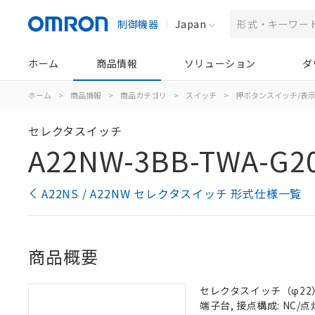
制御機器
Japan
ホーム
商品情報
ソリューション
ダ
ホーム
>
商品情報
>
商品カテゴリ
>
スイッチ
>
押ボタンスイッチ/表
セレクタスイッチ
A22NW-3BB-TWA-G20
A22NS / A22NW セレクタスイッチ 形式仕様一覧
商品概要
セレクタスイッチ（φ22）,
端子台, 接点構成: NC/点灯