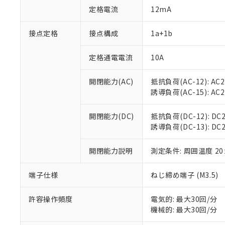
対応予定：EU R
定格電流
12mA
対応予定なし：EU
調査・確認中：EU
ご利用条件
接点定格
接点構成
1a+1b
非該当品：ライセ
※1 中国RoHS
仕入先様の事情に
があります。
定格通電電流
10A
以下の条件をお読
「○」：最大均質
「×」：最大均質
本サービスは
当社は、これ
*EU RoHS指令（10物
開閉能力(AC)
抵抗負荷(AC-12): AC24
「－」：未確認で
鉛(Pb) 1000ppm以下、
くものです。
う）を輸出ま
誘導負荷(AC-15): AC24V
記
説明
六価クロム(Cr(Ⅵ)) 1
当社制御機器
などの必要な
フタル酸ビス(2-エチルヘ
号
*中国RoHS10物質の基準値 
ル（DBP） 1000ppm
在庫状況およ
当社は規制貨
Pb(鉛) :1000ppm、 Hg
但し、RoHS指令で産
開閉能力(DC)
抵抗負荷(DC-12): DC24
のであり、閲
ます。
Cr(Ⅵ)(六価クロム) : 
フタル酸エステル類の４
誘導負荷(DC-13): DC24
○
一定数以
DBP(フタル酸ジブチル) :
い。
当社は貴社製
DEHP(フタル酸ビス(2-エ
正式な納期状
置等に一切使
当社販売員に
※2 対応予定月
開閉能力説明
測定条件: 周囲温度 2
△
一定数に
当社は、貴社
オムロン制御
また当社は、
※2 環境保護使
在庫状況およ
部品在庫の切り替
たしません。
端子仕様
ねじ締め端子 (M3.5)
－
在庫なし
す。
「ｅ」：有害物質
機器販売
マイパーツ機
「10」：通常の
許容操作頻度
電気的: 最大30回/分
ている必要が
味します。
機械的: 最大30回/分
空
受注生産
お客様が当ウ
※3 非含有証明
「－」：未確認で
白
が、当社の製