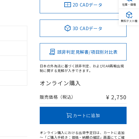
2D CADデータ
在庫・価格
無料テスト機
3D CADデータ
該非判定見解書/項目別対比表
日本の外為法に基づく該非判定、およびEAR再輸出規
制に関する見解が入手できます。
オンライン購入
¥ 2,750
販売価格（税込）
カートに追加
オンライン購入における出荷予定日は、カートに追加
～「ご購入手続き：価格・納期の確認」画面にてご確