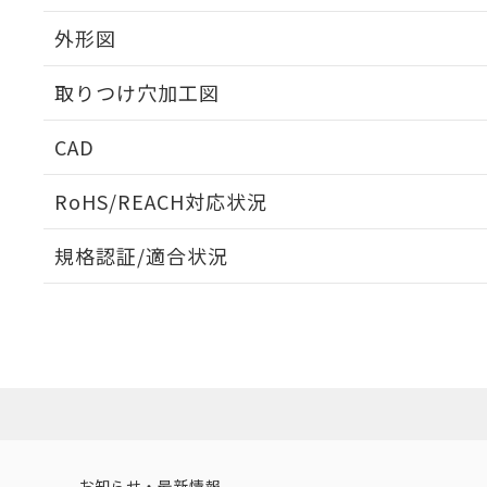
外形図
取りつけ穴加工図
CAD
ログイン/会員登録いただくと、CADデータをダウンロ
RoHS/REACH対応状況
規格認証/適合状況
EU RoHS
注意事項・凡例
UL認証
CSA認証
CEマーキング
ダウンロードデータをご利用いただく前に、以下を必ずお読
Yes
Yes
Yes
対応状況
対応予定月
※1
※2
ソフトウェアの使用条件
対応済み
LR型式承認
DNV型式承認
BV型式承認
KR
（イギリス
（ノルウェー
（フランス
（
お知らせ・最新情報