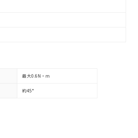
最大0.6N・m
約45°