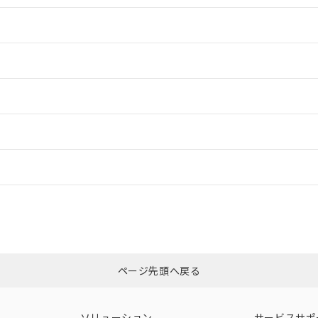
情報更新：2
情報更新：2
ードすることができます。
情報更新：
ログイン/会員登録
CCC認証
電波法
みください。
Yes
N/A
非含有証明書
※3
ページ先頭へ戻る
ダウンロードはこちら
型式承認
NK型式承認
ABS型式承認
韓国
（日本
（アメリカ
ソリューション
サービスサポ