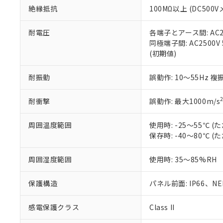
絶縁抵抗
100MΩ以上 (DC5
さい。
下記の非含有証明
※当社の共同
いる法人を指
EU RoHS指令（
耐電圧
各端子とアース間: AC250
51物質の非含有証
同極端子間: AC2500V
※本証明書は発行
(初期値)
また、RoHS指
混在することから
耐振動
誤動作: 10～55Hz 複
既に当社にて対応
り割愛しておりま
耐衝撃
誤動作: 最大1000m/s
周囲温度範囲
使用時: -25～55℃
保存時: -40～80℃
周囲湿度範囲
使用時: 35～85%RH
保護構造
パネル前面: IP66、NEM
感電保護クラス
Class II