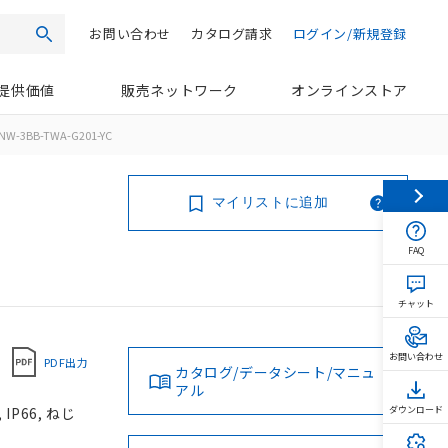
お問い合わせ
カタログ請求
ログイン/新規登録
検索
提供価値
販売ネットワーク
オンラインストア
NW-3BB-TWA-G201-YC
マイリストに追加
FAQ
チャット
お問い合わせ
PDF出力
カタログ/データシート/マニュ
アル
P66, ねじ
ダウンロード