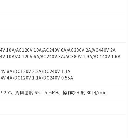
oHS指令（10物質）の非含有に対応した製品に切り替える予定のある
 RoHS指令（10物質）の非含有に非対応の商品で、対応品を出す予
 RoHS指令（10物質）の非含有の対応状況を調査中または確認中の
ンス料など無形物で、有害物質有無と関係のない商品です。
○×表
より、非含有部品としていたものが、含有品と判明した場合などやむ
みいただき、同意のうえご利用ください。
材料含有率が中国RoHSの基準値以下であることを示します。
材料含有率が中国RoHSの基準値を超えていることを示します。
、当社制御機器事業取扱商品の当社在庫状況および標準価格(税抜)
ら貴社製品のうち、外国為替および外国貿易法に定める商品（以下｢
質）：
V 10A/AC120V 10A/AC240V 6A/AC380V 2A/AC440V 2A
す。当社販売部門へお問い合わせください。
 水銀(Hg) 1000ppm以下、 カドミウム(Cd) 100ppm以下、
たは国外への提供する場合は、日本国政府の輸出許可(または役務取
 10A/AC120V 6A/AC240V 3A/AC380V 1.9A/AC440V 1.6A
000ppm以下、ポリ臭化ビフェニル類(PBB) 1000ppm以下、ポリ臭化ジフェニルエーテル類(P
事業取扱商品の中には、本サービスの対象外となる商品もあること
手続きをとります。
キシル) (DEHP)(別名：DOP) 1000ppm以下、フタル酸ブチルベンジル（BBP） 100
(GB/T26572)：
以下、フタル酸ジイソブチル (DIBP) 1000ppm以下
び標準価格照会結果は、記載している更新日時点での社内データに
物を破棄する場合は、完全に破砕するなど、違法に輸出されないよ
(水銀) : 1000ppm、 Cd(カドミウム) : 100ppm、
業用監視および制御機器に対する適用除外項目は除く。
V 8A/DC120V 2.2A/DC240V 1.1A
覧された時点での実際の在庫および標準価格とは異なる場合がある
1000ppm、 PBBs(ポリ臭化ビフェニル類) : 1000ppm、 PBDEs(ポリ臭化ジフェニルエーテル類
物質については閾値を超える意図的な使用がないことを確認しています。
V 4A/DC120V 1.1A/DC240V 0.55A
上の在庫あり
 1000ppm、 DIBP(フタル酸ジイソブチル) : 1000ppm、 BBP(フタル酸ブチルベンジル) :
品を、核兵器、ミサイル、化学兵器、生物兵器またはその他武器並
チルヘキシル)) : 1000ppm
況および標準価格はお客様のお取引先、またはお客様担当のオムロ
用いたしません。
ご相談ください。
0±2℃、周囲湿度 65±5%RH、操作ひん度 30回/min
は満たないが在庫あり
製品を第三者に販売する場合は、上記1、2および3の内容を当該第
機器販売店や当社販売拠点は「
販売ネットワーク
」をご確認くだ
販売先および販売に係わる関係者が違法に輸出するおそれがある場
用期限
び標準価格結果を当社の事前の承諾なく第三者に漏洩または開示し
え状況などにより、予定月が前後することがあります。
(最新の在庫状況については、お客様のお取引先、またはお客様担当
（10物質）のすべてが基準値以下であることを示します。
店・当社販売員にご確認ください)
能（部品リスト作成サービス）をご利用いただくには、I-Webメン
使用状況下において有害物質が外部に漏えいし、環境に深刻な影響を
あります。
機種、また在庫状況の情報を公開していない機種
ェブサイト上で当社にご登録された部品リストについて、当社およ
書ダウンロード
す。当社販売部門へお問い合わせください。
品・サービスに関するお客様との取引・商談に必要な範囲で利用す