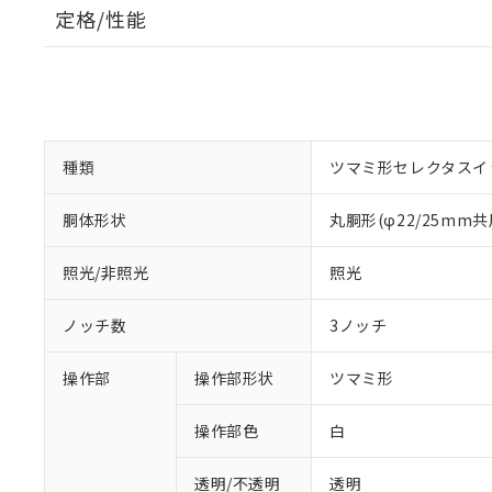
定格/性能
種類
ツマミ形セレクタスイ
胴体形状
丸胴形(φ22/25mm共
照光/非照光
照光
ノッチ数
3ノッチ
操作部
操作部形状
ツマミ形
操作部色
白
透明/不透明
透明