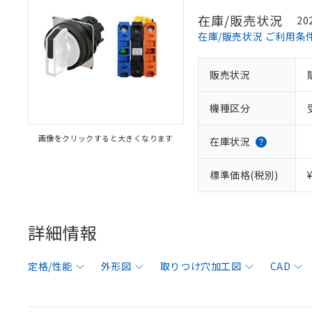
在庫/販売状況
20
在庫/販売状況 ご利用条
販売状況
機種区分
画像をクリックすると大きくなります
在庫状況
標準価格(税別)
詳細情報
定格/性能
外形図
取りつけ穴加工図
CAD