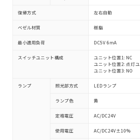
復帰方式
左右自動
ベゼル材質
樹脂
最小適用負荷
DC5V 6mA
スイッチユニット構成
ユニット位置1: NC
ユニット位置2: 点灯
ユニット位置3: NO
ランプ
照光部方式
LEDランプ
ランプ色
黄
定格電圧
AC/DC24V
※1 対応状況
使用電圧
AC/DC24V±10%
対応済み：EU