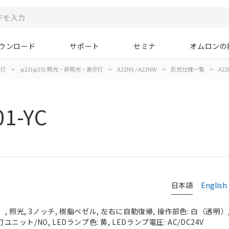
ウンロード
サポート
セミナ
オムロンの
示灯
>
φ22(φ25):照光・非照光・表示灯
>
A22NS / A22NW
>
形式仕様一覧
>
A22
1-YC
日本語
English
 照光, 3ノッチ, 樹脂ベゼル, 左右に自動復帰, 操作部色: 白（透明）, I
ユニット/NO, LEDランプ色: 黄, LEDランプ電圧: AC/DC24V