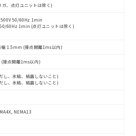
合意する
キャンセル
00Vメガ、点灯ユニットは除く)
書をダウンロードすることができます。
利用者とは、
"個人情報の共同利用に関して"
の「1.共同利用者の
します。
10物質）の非含有証明書
0V 50/60Hz 1min
明書（当社基準）
 50/60Hz 1min (点灯ユニットは除く)
日時点で非含有を証明するもので、過去に遡って非含有を証明するも
令のフタル酸エステル類４物質の対応では、対応完了までの期間は出
備考欄に対応日を記載しておりました。
振幅 1.5mm (接点開離1ms以内)
品への在庫切替を完了していることから、特段のことがない限り、20
す。
2
(接点開離1ms以内)
 (ただし、氷結、結露しないこと)
 (ただし、氷結、結露しないこと)
A4X, NEMA13