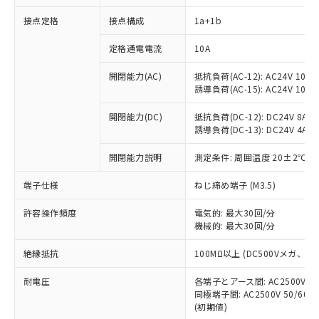
接点定格
接点構成
1a+1b
※1 対応状況
定格通電電流
10A
対応済み：EU RoHS指令（10物質）の
開閉能力(AC)
抵抗負荷(AC-12): AC24V 10A/A
非含有に対応した製品が提供可能な商品で
誘導負荷(AC-15): AC24V 10A/AC
す。
対応予定：EU RoHS指令（10物質）の非含
開閉能力(DC)
抵抗負荷(DC-12): DC24V 8A/DC
ご利用条件
有に対応した製品に切り替える予定のある
誘導負荷(DC-13): DC24V 4A/DC
商品です。
対応予定なし：EU RoHS指令（10物質）の
開閉能力説明
測定条件: 周囲温度 20±2℃、
以下の条件をお読みいただき、同意のうえ
非含有に非対応の商品で、対応品を出す予
ご利用ください。
端子仕様
ねじ締め端子 (M3.5)
定はありません。
調査・確認中：EU RoHS指令（10物質）の
本サービスは、当社制御機器事業取扱
※1 中国RoHS○×表
許容操作頻度
電気的: 最大30回/分
非含有の対応状況を調査中または確認中の
商品の当社在庫状況および標準価格
機械的: 最大30回/分
商品です。
(税抜)を提供させていただくもので
「○」：最大均質材料含有率が中国RoHSの
非該当品：ライセンス料など無形物で、有
す。
絶縁抵抗
100MΩ以上 (DC500Vメガ、
基準値以下であることを示します。
害物質有無と関係のない商品です。
当社制御機器事業取扱商品の中には、
「×」：最大均質材料含有率が中国RoHSの
仕入先様の事情により、非含有部品として
耐電圧
各端子とアース間: AC2500V 50/
本サービスの対象外となる商品もある
基準値を超えていることを示します。
いたものが、含有品と判明した場合などや
当社は、これら貴社製品のうち、外国
同極端子間: AC2500V 50/60
ことをご了承ください。
「－」：未確認です。当社販売部門へお問
むを得ず変更することがあります。
(初期値)
為替および外国貿易法に定める商品
在庫状況および標準価格照会結果は、
い合わせください。