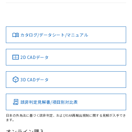
ログイン/会員登録
EU RoHS
注意事項・凡例
UL認証
CSA認証
CEマーキング
Yes
Yes
Yes
対応状況
対応予定月
※1
※2
ダウンロードデータをご利用いただく前に、以下を必ずお読
みください。
カタログ/データシート/マニュアル
対応済み
ソフトウェアの使用条件
LR型式承認
DNV型式承認
BV型式承認
KR型式承
（イギリス
（ノルウェー
（フランス
（韓国
船舶規格）
船舶規格）
船舶規格）
船舶規格
中国 RoHS
注意事項・凡例
2D CADデータ
No
No
No
No
中国 RoHS表
※1 ※2
3D CADデータ
この製品の規格認証/適合状況ページへ
Pb
Hg
Cd
Cr(VI)
その他の認証はこちらのページからご検索ください
該非判定見解書/項目別対比表
X
O
O
O
日本の外為法に基づく該非判定、およびEAR再輸出規制に関する見解が入手でき
ます。
"対応済み"や非含有の記載がされた商品であっても、流通
在庫等で未対応品が混在する可能性があります。
オンライン購入