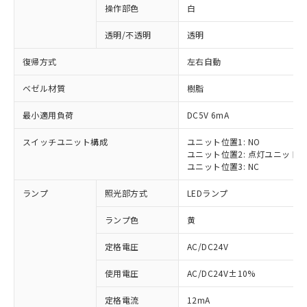
操作部色
白
透明/不透明
透明
復帰方式
左右自動
ベゼル材質
樹脂
最小適用負荷
DC5V 6mA
スイッチユニット構成
ユニット位置1: NO
ユニット位置2: 点灯ユニット
ユニット位置3: NC
ランプ
照光部方式
LEDランプ
ランプ色
黄
定格電圧
AC/DC24V
使用電圧
AC/DC24V±10%
定格電流
12mA