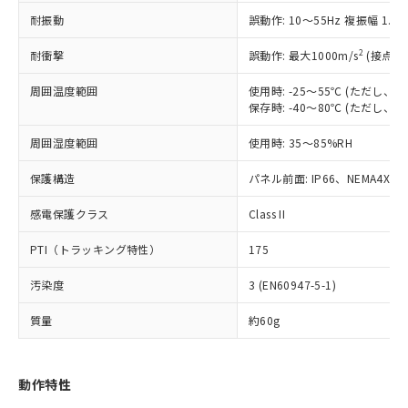
（以下｢規制貨物等」という）を輸出
記載している更新日時点での社内デー
耐振動
誤動作: 10～55Hz 複振幅 1.
*EU RoHS指令（10物質）：
または国外への提供する場合は、日本
記
タに基づき作成されるものであり、閲
説明
鉛(Pb) 1000ppm以下、 水銀(Hg) 1000ppm以下、 カド
*中国RoHS10物質の基準値 (GB/T26572)：
国政府の輸出許可(または役務取引許
号
覧された時点での実際の在庫および標
ミウム(Cd) 100ppm以下、
Pb(鉛) :1000ppm、 Hg(水銀) : 1000ppm、 Cd(カドミウ
2
耐衝撃
誤動作: 最大1000m/s
(接点開
可)を取得するなどの必要な手続きを
六価クロム(Cr(Ⅵ)) 1000ppm以下、ポリ臭化ビフェニル
ム) : 100ppm、
準価格とは異なる場合があることをご
類(PBB) 1000ppm以下、ポリ臭化ジフェニルエーテル類
Cr(Ⅵ)(六価クロム) : 1000ppm、 PBBs(ポリ臭化ビフェ
とります。
了承ください。
(PBDE) 1000ppm以下、フタル酸ビス(2-エチルヘキシ
周囲温度範囲
使用時: -25～55℃ (ただし
○
一定数以上の在庫あり
ニル類) : 1000ppm、 PBDEs(ポリ臭化ジフェニルエーテ
当社は規制貨物を破棄する場合は、完
ル) (DEHP)(別名：DOP) 1000ppm以下、フタル酸ブチ
正式な納期状況および標準価格はお客
ル類) : 1000ppm、
保存時: -40～80℃ (ただし
ルベンジル（BBP） 1000ppm以下、フタル酸ジブチル
全に破砕するなど、違法に輸出されな
DBP(フタル酸ジブチル) : 1000ppm、 DIBP(フタル酸ジ
様のお取引先、またはお客様担当のオ
（DBP） 1000ppm以下、フタル酸ジイソブチル
イソブチル) : 1000ppm、 BBP(フタル酸ブチルベンジ
△
一定数には満たないが在庫あり
いよう必要な手段を講じます。
周囲湿度範囲
使用時: 35～85%RH
ムロン制御機器販売店・当社販売員に
(DIBP) 1000ppm以下
ル) : 1000ppm、
当社は貴社製品を、核兵器、ミサイ
但し、RoHS指令で産業用監視および制御機器に対する
DEHP(フタル酸ビス(2-エチルヘキシル)) : 1000ppm
ご相談ください。
適用除外項目は除く。
ル、化学兵器、生物兵器またはその他
保護構造
パネル前面: IP66、NEMA4X, N
－
在庫なし(最新の在庫状況につ
オムロン制御機器販売店や当社販売拠
フタル酸エステル類の４物質については閾値を超える意
武器並びにこれらの製造装置等に一切
いては、お客様のお取引先、ま
図的な使用がないことを確認しています。
点は「
販売ネットワーク
」をご確認
※2 環境保護使用期限
感電保護クラス
Class II
使用いたしません。
たはお客様担当のオムロン制御
ください。
当社は、貴社製品を第三者に販売する
機器販売店・当社販売員にご確
在庫状況および標準価格結果を当社の
PTI（トラッキング特性）
175
※2 対応予定月
「ｅ」：有害物質（10物質）のすべてが基
場合は、上記1、2および3の内容を当
認ください)
事前の承諾なく第三者に漏洩または開
準値以下であることを示します。
該第三者に通知します。また当社は、
示しないようお願いします。
汚染度
3 (EN60947-5-1)
部品在庫の切り替え状況などにより、予定
「10」：通常の使用状況下において有害物
販売先および販売に係わる関係者が違
マイパーツ機能（部品リスト作成サー
空
受注生産機種、また在庫状況の
月が前後することがあります。
質が外部に漏えいし、環境に深刻な影響を
法に輸出するおそれがある場合は、取
ビス）をご利用いただくには、I-Web
白
情報を公開していない機種
質量
約60g
及ぼさない年数を意味します。
り引きをいたしません。
メンバーズにご登録されている必要が
「－」：未確認です。当社販売部門へお問
あります。
い合わせください。
お客様が当ウェブサイト上で当社にご
動作特性
※3 非含有証明書ダウンロード
登録された部品リストについて、当社