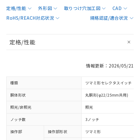
定格/性能
外形図
取りつけ穴加工図
CAD
RoHS/REACH対応状況
規格認証/適合状況
定格/性能
情報更新：2026/05/21
種類
ツマミ形セレクタスイッチ
胴体形状
丸胴形(φ22/25mm共用)
照光/非照光
照光
ノッチ数
3ノッチ
操作部
操作部形状
ツマミ形