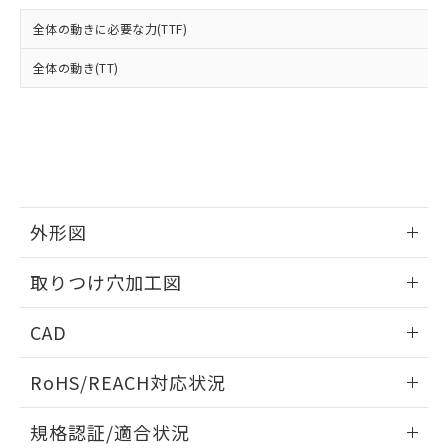
および当社の共同利用者が、当社の製
下記の非含有証明書をダウンロードするこ
品・サービスに関するお客様との取
全体の動きに必要な力(TTF)
とができます。
合意する
キャンセル
引・商談に必要な範囲で利用すること
をご了承ください。
全体の動き(TT)
EU RoHS指令（10物質）の非含有証明書
※当社の共同利用者とは、
"個人情報
51物質の非含有証明書（当社基準）
の共同利用に関して"
の「1.共同利
※本証明書は発行日時点で非含有を証明す
用者の範囲」に記載されている法人を
るもので、過去に遡って非含有を証明する
指します。
ものではありません。
また、RoHS指令のフタル酸エステル類４
物質の対応では、対応完了までの期間は出
荷製品に未対応品が混在することから備考
外形図
欄に対応日を記載しておりました。
情報更新：2026/05/21
既に当社にて対応品への在庫切替を完了
取りつけ穴加工図
していることから、特段のことがない限
り、2022年1月12日より割愛しておりま
情報更新：2026/05/21
CAD
す。
ログイン/会員登録いただくと、CADデータをダウンロー
RoHS/REACH対応状況
ドすることができます。
情報更新：2026/7/29
規格認証/適合状況