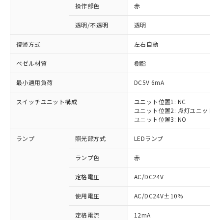
操作部色
赤
透明/不透明
透明
復帰方式
左右自動
ベゼル材質
樹脂
最小適用負荷
DC5V 6mA
スイッチユニット構成
ユニット位置1: NC
ユニット位置2: 点灯ユニット
ユニット位置3: NO
ランプ
照光部方式
LEDランプ
ランプ色
赤
定格電圧
AC/DC24V
使用電圧
AC/DC24V±10%
定格電流
12mA