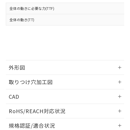
および当社の共同利用者が、当社の製
下記の非含有証明書をダウンロードするこ
品・サービスに関するお客様との取
全体の動きに必要な力(TTF)
とができます。
合意する
キャンセル
引・商談に必要な範囲で利用すること
をご了承ください。
全体の動き(TT)
EU RoHS指令（10物質）の非含有証明書
※当社の共同利用者とは、
"個人情報
51物質の非含有証明書（当社基準）
の共同利用に関して"
の「1.共同利
※本証明書は発行日時点で非含有を証明す
用者の範囲」に記載されている法人を
るもので、過去に遡って非含有を証明する
指します。
ものではありません。
また、RoHS指令のフタル酸エステル類４
物質の対応では、対応完了までの期間は出
荷製品に未対応品が混在することから備考
外形図
欄に対応日を記載しておりました。
情報更新：2026/05/21
既に当社にて対応品への在庫切替を完了
取りつけ穴加工図
していることから、特段のことがない限
り、2022年1月12日より割愛しておりま
情報更新：2026/05/21
CAD
す。
ログイン/会員登録いただくと、CADデータをダウンロー
RoHS/REACH対応状況
ドすることができます。
情報更新：2026/7/29
規格認証/適合状況