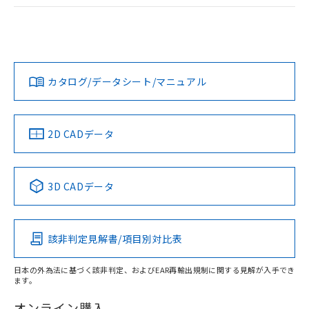
ログイン/会員登録
EU RoHS
注意事項・凡例
A22NW-3BB-TRA-P201-RCについての規格認証/適合状況に
ついては、「カスタマーサポートセンタ お客様相談室」また
は貴社担当オムロン営業員または販売店にお問い合わせくだ
対応状況
対応予定月
※1
※2
さい。
ダウンロードデータをご利用いただく前に、以下を必ずお読
みください。
カタログ/データシート/マニュアル
対応済み
ソフトウェアの使用条件
お問い合わせ
中国 RoHS
注意事項・凡例
2D CADデータ
中国 RoHS表
※1 ※2
3D CADデータ
Pb
Hg
Cd
Cr(VI)
該非判定見解書/項目別対比表
X
O
O
O
日本の外為法に基づく該非判定、およびEAR再輸出規制に関する見解が入手でき
ます。
"対応済み"や非含有の記載がされた商品であっても、流通
在庫等で未対応品が混在する可能性があります。
オンライン購入