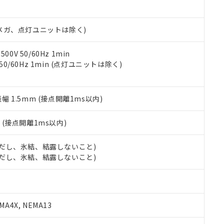
日時点で非含有を証明するもので、過去に遡って非含有を証明するも
令のフタル酸エステル類４物質の対応では、対応完了までの期間は出
備考欄に対応日を記載しておりました。
00Vメガ、点灯ユニットは除く)
品への在庫切替を完了していることから、特段のことがない限り、20
す。
0V 50/60Hz 1min
 50/60Hz 1min (点灯ユニットは除く)
振幅 1.5mm (接点開離1ms以内)
2
(接点開離1ms以内)
 (ただし、氷結、結露しないこと)
 (ただし、氷結、結露しないこと)
A4X, NEMA13