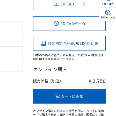
2D CADデータ
在庫・価格
無料テスト機
3D CADデータ
該非判定見解書/項目別対比表
日本の外為法に基づく該非判定、およびEAR再輸出規
制に関する見解が入手できます。
オンライン購入
¥ 2,750
販売価格（税込）
カートに追加
オンライン購入における出荷予定日は、カートに追加
～「ご購入手続き：価格・納期の確認」画面にてご確