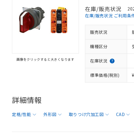
在庫/販売状況
20
在庫/販売状況 ご利用条
販売状況
機種区分
画像をクリックすると大きくなります
在庫状況
標準価格(税別)
詳細情報
定格/性能
外形図
取りつけ穴加工図
CAD