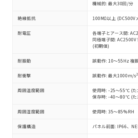
機械的: 最大30回/分
※本証明書は発行
また、RoHS指
混在することから
絶縁抵抗
100MΩ以上 (DC5
既に当社にて対応
り割愛しておりま
耐電圧
各端子とアース間: AC250
同極端子間: AC2500V
(初期値)
耐振動
誤動作: 10～55Hz 複
耐衝撃
誤動作: 最大1000m/s
周囲温度範囲
使用時: -25～55℃
保存時: -40～80℃
周囲湿度範囲
使用時: 35～85%RH
保護構造
パネル前面: IP66、NEM