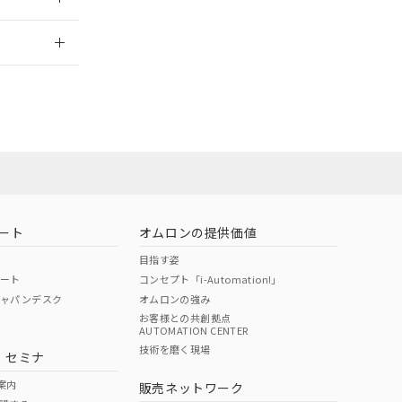
2026/7/29
ート
オムロンの提供価値
目指す姿
ポート
コンセプト「i-Automation!」
ジャパンデスク
オムロンの強み
お客様との共創拠点
AUTOMATION CENTER
DIBP
BBP
DEHP
環境保護
技術を磨く現場
・セミナ
状況ページへ
使用期限
検索ください
案内
販売ネットワーク