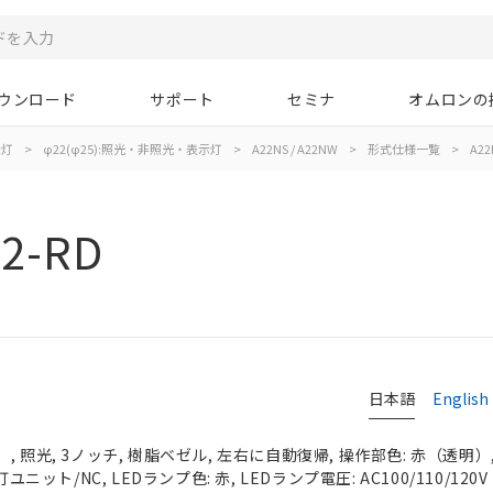
ウンロード
サポート
セミナ
オムロンの
示灯
>
φ22(φ25):照光・非照光・表示灯
>
A22NS / A22NW
>
形式仕様一覧
>
A22
2-RD
日本語
English
 照光, 3ノッチ, 樹脂ベゼル, 左右に自動復帰, 操作部色: 赤（透明）, I
ユニット/NC, LEDランプ色: 赤, LEDランプ電圧: AC100/110/120V