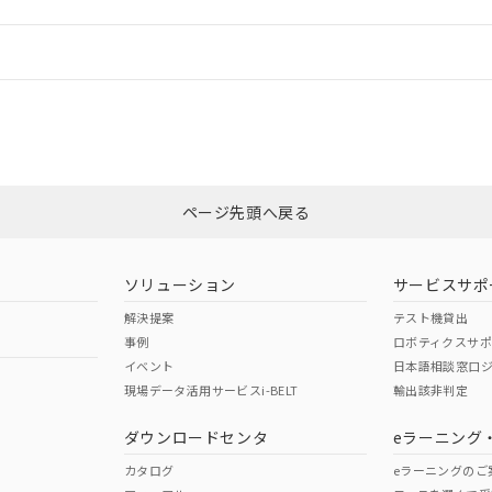
情報更新：
ログイン/会員登録
CCC認証
電波法
みください。
Yes
N/A
非含有証明書
※3
ページ先頭へ戻る
ダウンロードはこちら
型式承認
NK型式承認
ABS型式承認
韓国
（日本
（アメリカ
ソリューション
サービスサポ
舶規格）
船舶規格）
船舶規格）
解決提案
テスト機貸出
事例
ロボティクスサ
No
No
イベント
日本語相談窓口
現場データ活用サービスi-BELT
輸出該非判定
I)
PBBs
PBDEs
DBP
ダウンロードセンタ
eラーニング
この製品の規格認証/適合
その他の認証はこちらのページからご
カタログ
eラーニングのご