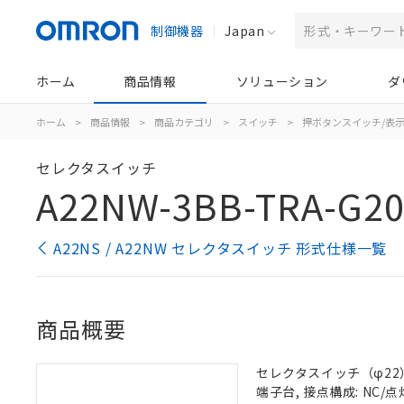
制御機器
Japan
ホーム
商品情報
ソリューション
ダ
ホーム
>
商品情報
>
商品カテゴリ
>
スイッチ
>
押ボタンスイッチ/表
セレクタスイッチ
A22NW-3BB-TRA-G20
A22NS / A22NW セレクタスイッチ 形式仕様一覧
商品概要
セレクタスイッチ（φ22）,
端子台, 接点構成: NC/点灯