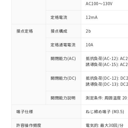
AC100～130V
があります。
以下の条件をお読
「○」：最大均質
「×」：最大均質
本サービスは
当社は、これ
定格電流
12mA
*EU RoHS指令（10物
「－」：未確認で
鉛(Pb) 1000ppm以下、
くものです。
う）を輸出ま
記
説明
六価クロム(Cr(Ⅵ)) 1
当社制御機器
などの必要な
フタル酸ビス(2-エチルヘ
接点定格
接点構成
2b
号
*中国RoHS10物質の基準値 
ル（DBP） 1000ppm
在庫状況およ
当社は規制貨
Pb(鉛) :1000ppm、 Hg
但し、RoHS指令で産
のであり、閲
ます。
Cr(Ⅵ)(六価クロム) : 
フタル酸エステル類の４
定格通電電流
10A
○
一定数以
DBP(フタル酸ジブチル) :
い。
当社は貴社製
DEHP(フタル酸ビス(2-エ
正式な納期状
置等に一切使
開閉能力(AC)
抵抗負荷(AC-12): AC24
当社販売員に
※2 対応予定月
△
一定数に
当社は、貴社
誘導負荷(AC-15): AC24V
オムロン制御
また当社は、
※2 環境保護使
在庫状況およ
部品在庫の切り替
たしません。
－
在庫なし
す。
開閉能力(DC)
抵抗負荷(DC-12): DC24
「ｅ」：有害物質
機器販売
マイパーツ機
誘導負荷(DC-13): DC24
「10」：通常の
ている必要が
味します。
空
受注生産
お客様が当ウ
※3 非含有証明
「－」：未確認で
開閉能力説明
測定条件: 周囲温度 2
白
が、当社の製
さい。
下記の非含有証明
端子仕様
ねじ締め端子 (M3.5)
※当社の共同
いる法人を指
EU RoHS指令（
許容操作頻度
電気的: 最大30回/分
51物質の非含有証