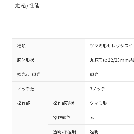
定格/性能
種類
ツマミ形セレクタスイ
胴体形状
丸胴形(φ22/25mm共
照光/非照光
照光
ノッチ数
3ノッチ
操作部
操作部形状
ツマミ形
操作部色
赤
透明/不透明
透明