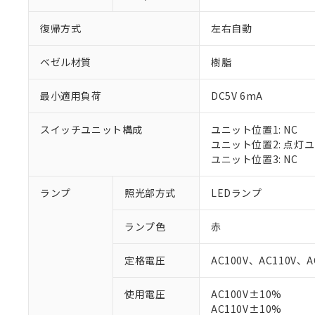
復帰方式
左右自動
ベゼル材質
樹脂
最小適用負荷
DC5V 6mA
スイッチユニット構成
ユニット位置1: NC
ユニット位置2: 点灯
ユニット位置3: NC
ランプ
照光部方式
LEDランプ
※1 対応状況
ランプ色
赤
対応済み：EU
対応予定：EU R
定格電圧
AC100V、AC110V、A
対応予定なし：EU
調査・確認中：EU
ご利用条件
使用電圧
AC100V±10%
非該当品：ライセ
※1 中国RoHS
AC110V±10%
仕入先様の事情に