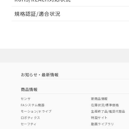
規格認証/適合状況
EU RoHS
注意事項・凡例
UL認証
CSA認証
CEマーキング
ダウンロードデータをご利用いただく前に、以下を必ずお読
Yes
Yes
Yes
対応状況
対応予定月
※1
※2
ソフトウェアの使用条件
対応済み
LR型式承認
DNV型式承認
BV型式承認
KR
（イギリス
（ノルウェー
（フランス
（
お知らせ・最新情報
中国 RoHS
注意事項・凡例
船舶規格）
船舶規格）
船舶規格）
船
商品情報
No
No
No
No
中国 RoHS表
※1 ※2
センサ
新商品情報
FAシステム機器
在庫状況/標準価格
Pb
Hg
Cd
Cr(V
モーション/ドライブ
生産終了品/推奨代替品
ロボティクス
特設サイト
セーフティ
動画ライブラリ