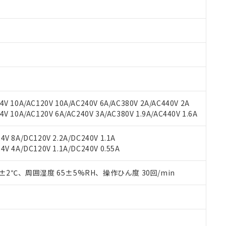
みいただき、同意のうえご利用ください。
材料含有率が中国RoHSの基準値以下であることを示します。
材料含有率が中国RoHSの基準値を超えていることを示します。
、当社制御機器事業取扱商品の当社在庫状況および標準価格(税抜)
ら貴社製品のうち、外国為替および外国貿易法に定める商品（以下｢
質）：
す。当社販売部門へお問い合わせください。
 水銀(Hg) 1000ppm以下、 カドミウム(Cd) 100ppm以下、
たは国外への提供する場合は、日本国政府の輸出許可(または役務取
000ppm以下、ポリ臭化ビフェニル類(PBB) 1000ppm以下、ポリ臭化ジフェニルエーテル類(P
事業取扱商品の中には、本サービスの対象外となる商品もあること
手続きをとります。
キシル) (DEHP)(別名：DOP) 1000ppm以下、フタル酸ブチルベンジル（BBP） 100
(GB/T26572)：
以下、フタル酸ジイソブチル (DIBP) 1000ppm以下
び標準価格照会結果は、記載している更新日時点での社内データに
物を破棄する場合は、完全に破砕するなど、違法に輸出されないよ
(水銀) : 1000ppm、 Cd(カドミウム) : 100ppm、
業用監視および制御機器に対する適用除外項目は除く。
覧された時点での実際の在庫および標準価格とは異なる場合がある
1000ppm、 PBBs(ポリ臭化ビフェニル類) : 1000ppm、 PBDEs(ポリ臭化ジフェニルエーテル類
物質については閾値を超える意図的な使用がないことを確認しています。
上の在庫あり
 1000ppm、 DIBP(フタル酸ジイソブチル) : 1000ppm、 BBP(フタル酸ブチルベンジル) :
品を、核兵器、ミサイル、化学兵器、生物兵器またはその他武器並
チルヘキシル)) : 1000ppm
況および標準価格はお客様のお取引先、またはお客様担当のオムロ
用いたしません。
V 10A/AC120V 10A/AC240V 6A/AC380V 2A/AC440V 2A
ご相談ください。
は満たないが在庫あり
製品を第三者に販売する場合は、上記1、2および3の内容を当該第
 10A/AC120V 6A/AC240V 3A/AC380V 1.9A/AC440V 1.6A
機器販売店や当社販売拠点は「
販売ネットワーク
」をご確認くだ
販売先および販売に係わる関係者が違法に輸出するおそれがある場
用期限
び標準価格結果を当社の事前の承諾なく第三者に漏洩または開示し
え状況などにより、予定月が前後することがあります。
(最新の在庫状況については、お客様のお取引先、またはお客様担当
V 8A/DC120V 2.2A/DC240V 1.1A
（10物質）のすべてが基準値以下であることを示します。
店・当社販売員にご確認ください)
能（部品リスト作成サービス）をご利用いただくには、I-Webメン
V 4A/DC120V 1.1A/DC240V 0.55A
使用状況下において有害物質が外部に漏えいし、環境に深刻な影響を
あります。
機種、また在庫状況の情報を公開していない機種
ェブサイト上で当社にご登録された部品リストについて、当社およ
書ダウンロード
す。当社販売部門へお問い合わせください。
0±2℃、周囲湿度 65±5%RH、操作ひん度 30回/min
品・サービスに関するお客様との取引・商談に必要な範囲で利用す
合意する
キャンセル
書をダウンロードすることができます。
利用者とは、
"個人情報の共同利用に関して"
の「1.共同利用者の
します。
10物質）の非含有証明書
明書（当社基準）