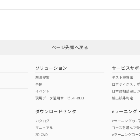
ログイン/会員登録
CCC認証
電波法
みください。
Yes
N/A
非含有証明書
※3
ページ先頭へ戻る
ダウンロードはこちら
型式承認
NK型式承認
ABS型式承認
韓国
（日本
（アメリカ
ソリューション
サービスサポ
舶規格）
船舶規格）
船舶規格）
解決提案
テスト機貸出
事例
ロボティクスサ
No
No
イベント
日本語相談窓口
現場データ活用サービスi-BELT
輸出該非判定
I)
PBBs
PBDEs
DBP
ダウンロードセンタ
eラーニング
この製品の規格認証/適合
その他の認証はこちらのページからご
カタログ
eラーニングのご
マニュアル
コースを選んで受
O
O
O
2D CAD
eラーニングコー