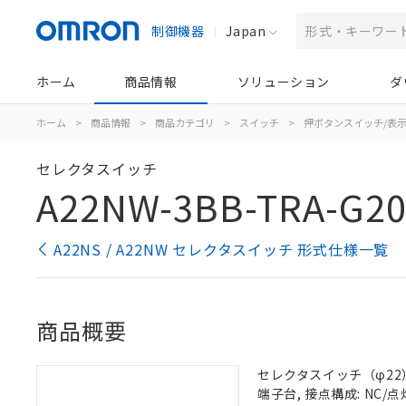
制御機器
Japan
ホーム
商品情報
ソリューション
ダ
ホーム
>
商品情報
>
商品カテゴリ
>
スイッチ
>
押ボタンスイッチ/表
セレクタスイッチ
A22NW-3BB-TRA-G20
A22NS / A22NW セレクタスイッチ 形式仕様一覧
商品概要
セレクタスイッチ（φ22）,
端子台, 接点構成: NC/点灯