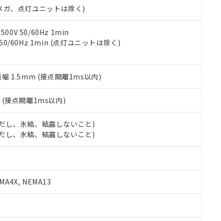
令のフタル酸エステル類４物質の対応では、対応完了までの期間は出
00Vメガ、点灯ユニットは除く)
備考欄に対応日を記載しておりました。
品への在庫切替を完了していることから、特段のことがない限り、20
0V 50/60Hz 1min
す。
 50/60Hz 1min (点灯ユニットは除く)
振幅 1.5mm (接点開離1ms以内)
2
(接点開離1ms以内)
 (ただし、氷結、結露しないこと)
 (ただし、氷結、結露しないこと)
A4X, NEMA13