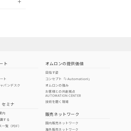
ート
オムロンの提供価値
目指す姿
ポート
コンセプト「i-Automation!」
ジャパンデスク
オムロンの強み
お客様との共創拠点
AUTOMATION CENTER
DIBP
BBP
DEHP
環境保護
技術を磨く現場
・セミナ
状況ページへ
使用期限
検索ください
案内
販売ネットワーク
講する
O
O
O
10
国内販売ネットワーク
ス一覧（PDF）
海外販売ネットワーク