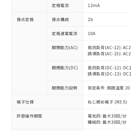
「○」：最大均質
定格電流
12mA
「×」：最大均質
本サービスは
当社は、これ
*EU RoHS指令（10物
「－」：未確認で
鉛(Pb) 1000ppm以下、
くものです。
う）を輸出ま
接点定格
接点構成
2b
記
説明
六価クロム(Cr(Ⅵ)) 1
当社制御機器
などの必要な
フタル酸ビス(2-エチルヘ
号
*中国RoHS10物質の基準値 
ル（DBP） 1000ppm
在庫状況およ
当社は規制貨
Pb(鉛) :1000ppm、 Hg
定格通電電流
10A
但し、RoHS指令で産
のであり、閲
ます。
Cr(Ⅵ)(六価クロム) : 
フタル酸エステル類の４
○
一定数以
DBP(フタル酸ジブチル) :
い。
当社は貴社製
DEHP(フタル酸ビス(2-エ
開閉能力(AC)
抵抗負荷(AC-12): AC24
正式な納期状
置等に一切使
誘導負荷(AC-15): AC24V
当社販売員に
※2 対応予定月
△
一定数に
当社は、貴社
オムロン制御
また当社は、
※2 環境保護使
在庫状況およ
部品在庫の切り替
たしません。
開閉能力(DC)
抵抗負荷(DC-12): DC24
－
在庫なし
す。
誘導負荷(DC-13): DC24
「ｅ」：有害物質
機器販売
マイパーツ機
「10」：通常の
ている必要が
味します。
開閉能力説明
測定条件: 周囲温度 2
空
受注生産
お客様が当ウ
※3 非含有証明
「－」：未確認で
白
が、当社の製
端子仕様
ねじ締め端子 (M3.5)
さい。
下記の非含有証明
※当社の共同
いる法人を指
許容操作頻度
電気的: 最大30回/分
EU RoHS指令（
機械的: 最大30回/分
51物質の非含有証
※本証明書は発行