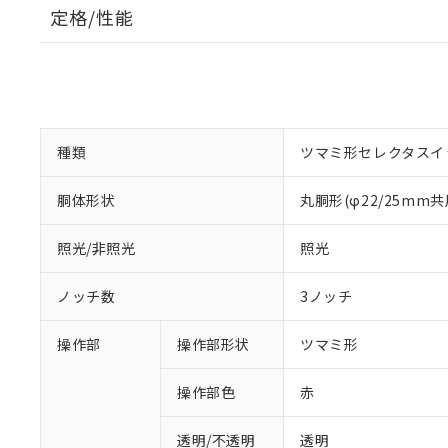
定格/性能
種類
ツマミ形セレクタスイ
胴体形状
丸胴形(φ22/25mm共
照光/非照光
照光
ノッチ数
3ノッチ
操作部
操作部形状
ツマミ形
操作部色
赤
透明/不透明
透明