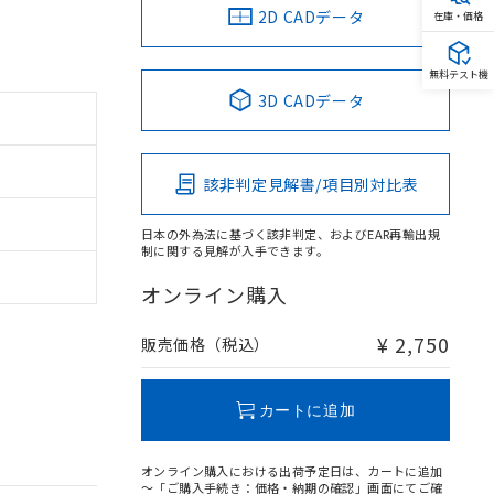
2D CADデータ
在庫・価格
無料テスト機
3D CADデータ
該非判定見解書/項目別対比表
日本の外為法に基づく該非判定、およびEAR再輸出規
制に関する見解が入手できます。
オンライン購入
¥ 2,750
販売価格（税込）
カートに追加
オンライン購入における出荷予定日は、カートに追加
～「ご購入手続き：価格・納期の確認」画面にてご確