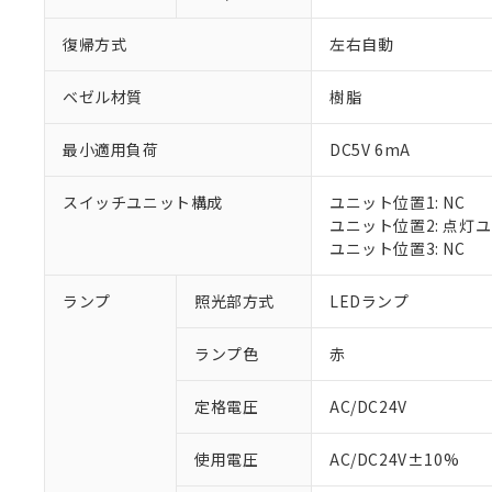
復帰方式
左右自動
ベゼル材質
樹脂
最小適用負荷
DC5V 6mA
スイッチユニット構成
ユニット位置1: NC
ユニット位置2: 点灯
ユニット位置3: NC
※1 対応状況
ランプ
照光部方式
LEDランプ
対応済み：EU
ランプ色
赤
対応予定：EU R
対応予定なし：EU
定格電圧
AC/DC24V
調査・確認中：EU
ご利用条件
非該当品：ライセ
※1 中国RoHS
使用電圧
AC/DC24V±10%
仕入先様の事情に
があります。
以下の条件をお読