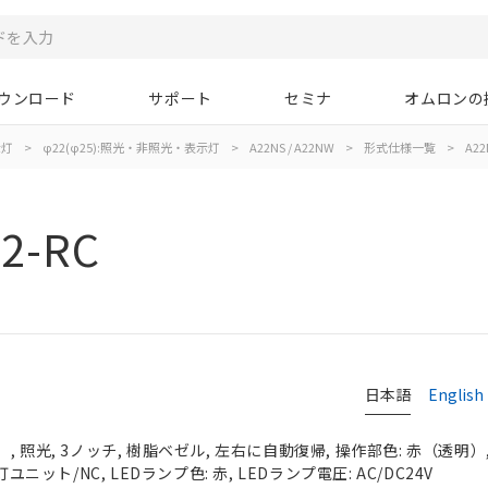
ウンロード
サポート
セミナ
オムロンの
示灯
>
φ22(φ25):照光・非照光・表示灯
>
A22NS / A22NW
>
形式仕様一覧
>
A22
2-RC
日本語
English
 照光, 3ノッチ, 樹脂ベゼル, 左右に自動復帰, 操作部色: 赤（透明）, I
ユニット/NC, LEDランプ色: 赤, LEDランプ電圧: AC/DC24V