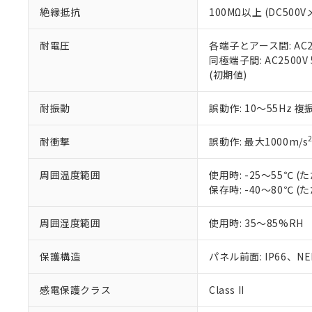
また、RoHS指
絶縁抵抗
100MΩ以上 (DC5
混在することから
既に当社にて対応
耐電圧
各端子とアース間: AC250
り割愛しておりま
同極端子間: AC2500V
(初期値)
耐振動
誤動作: 10～55Hz 複
耐衝撃
誤動作: 最大1000m/s
周囲温度範囲
使用時: -25～55℃
保存時: -40～80℃
周囲湿度範囲
使用時: 35～85%RH
保護構造
パネル前面: IP66、NEM
感電保護クラス
Class II