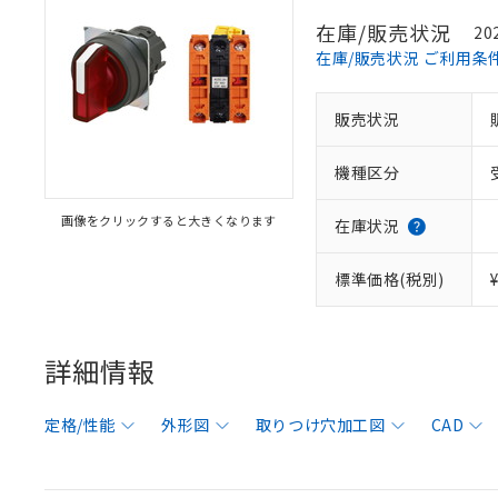
在庫/販売状況
20
在庫/販売状況 ご利用条
販売状況
機種区分
画像をクリックすると大きくなります
在庫状況
標準価格(税別)
詳細情報
定格/性能
外形図
取りつけ穴加工図
CAD