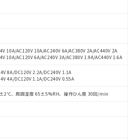
材料含有率が中国RoHSの基準値以下であることを示します。
材料含有率が中国RoHSの基準値を超えていることを示します。
、当社制御機器事業取扱商品の当社在庫状況および標準価格(税抜)
ら貴社製品のうち、外国為替および外国貿易法に定める商品（以下｢
質）：
す。当社販売部門へお問い合わせください。
 水銀(Hg) 1000ppm以下、 カドミウム(Cd) 100ppm以下、
たは国外への提供する場合は、日本国政府の輸出許可(または役務取
000ppm以下、ポリ臭化ビフェニル類(PBB) 1000ppm以下、ポリ臭化ジフェニルエーテル類(P
事業取扱商品の中には、本サービスの対象外となる商品もあること
手続きをとります。
キシル) (DEHP)(別名：DOP) 1000ppm以下、フタル酸ブチルベンジル（BBP） 100
(GB/T26572)：
以下、フタル酸ジイソブチル (DIBP) 1000ppm以下
び標準価格照会結果は、記載している更新日時点での社内データに
物を破棄する場合は、完全に破砕するなど、違法に輸出されないよ
(水銀) : 1000ppm、 Cd(カドミウム) : 100ppm、
業用監視および制御機器に対する適用除外項目は除く。
覧された時点での実際の在庫および標準価格とは異なる場合がある
1000ppm、 PBBs(ポリ臭化ビフェニル類) : 1000ppm、 PBDEs(ポリ臭化ジフェニルエーテル類
物質については閾値を超える意図的な使用がないことを確認しています。
上の在庫あり
 1000ppm、 DIBP(フタル酸ジイソブチル) : 1000ppm、 BBP(フタル酸ブチルベンジル) :
品を、核兵器、ミサイル、化学兵器、生物兵器またはその他武器並
チルヘキシル)) : 1000ppm
V 10A/AC120V 10A/AC240V 6A/AC380V 2A/AC440V 2A
況および標準価格はお客様のお取引先、またはお客様担当のオムロ
用いたしません。
 10A/AC120V 6A/AC240V 3A/AC380V 1.9A/AC440V 1.6A
ご相談ください。
は満たないが在庫あり
製品を第三者に販売する場合は、上記1、2および3の内容を当該第
機器販売店や当社販売拠点は「
販売ネットワーク
」をご確認くだ
販売先および販売に係わる関係者が違法に輸出するおそれがある場
用期限
び標準価格結果を当社の事前の承諾なく第三者に漏洩または開示し
え状況などにより、予定月が前後することがあります。
V 8A/DC120V 2.2A/DC240V 1.1A
(最新の在庫状況については、お客様のお取引先、またはお客様担当
V 4A/DC120V 1.1A/DC240V 0.55A
（10物質）のすべてが基準値以下であることを示します。
店・当社販売員にご確認ください)
能（部品リスト作成サービス）をご利用いただくには、I-Webメン
使用状況下において有害物質が外部に漏えいし、環境に深刻な影響を
あります。
0±2℃、周囲湿度 65±5%RH、操作ひん度 30回/min
機種、また在庫状況の情報を公開していない機種
ェブサイト上で当社にご登録された部品リストについて、当社およ
書ダウンロード
す。当社販売部門へお問い合わせください。
品・サービスに関するお客様との取引・商談に必要な範囲で利用す
合意する
キャンセル
書をダウンロードすることができます。
利用者とは、
"個人情報の共同利用に関して"
の「1.共同利用者の
します。
10物質）の非含有証明書
明書（当社基準）
日時点で非含有を証明するもので、過去に遡って非含有を証明するも