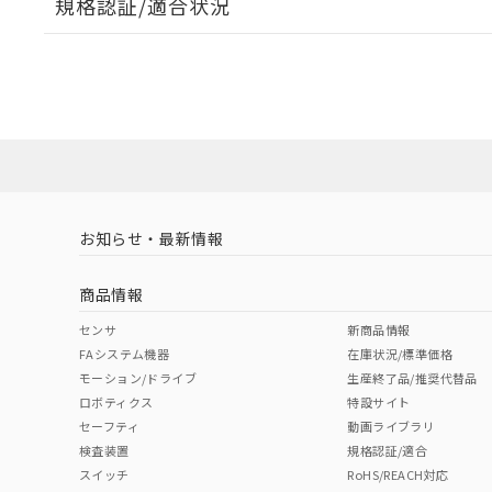
規格認証/適合状況
EU RoHS
注意事項・凡例
UL認証
CSA認証
CEマーキング
ダウンロードデータをご利用いただく前に、以下を必ずお読
Yes
Yes
Yes
対応状況
対応予定月
※1
※2
ソフトウェアの使用条件
対応済み
LR型式承認
DNV型式承認
BV型式承認
KR
（イギリス
（ノルウェー
（フランス
（
お知らせ・最新情報
中国 RoHS
注意事項・凡例
船舶規格）
船舶規格）
船舶規格）
船
商品情報
No
No
No
No
中国 RoHS表
※1 ※2
センサ
新商品情報
FAシステム機器
在庫状況/標準価格
Pb
Hg
Cd
Cr(V
モーション/ドライブ
生産終了品/推奨代替品
ロボティクス
特設サイト
セーフティ
動画ライブラリ
検査装置
規格認証/適合
X
O
O
O
スイッチ
RoHS/REACH対応